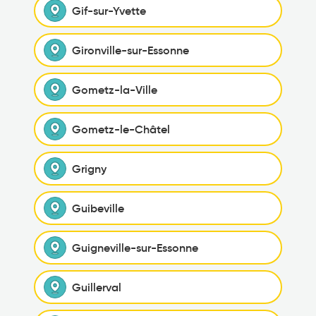
Gif-sur-Yvette
Gironville-sur-Essonne
Gometz-la-Ville
Gometz-le-Châtel
Grigny
Guibeville
Guigneville-sur-Essonne
Guillerval