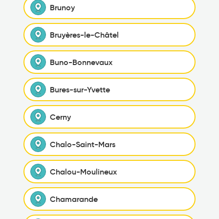
Brunoy
Bruyères-le-Châtel
Buno-Bonnevaux
Bures-sur-Yvette
Cerny
Chalo-Saint-Mars
Chalou-Moulineux
Chamarande