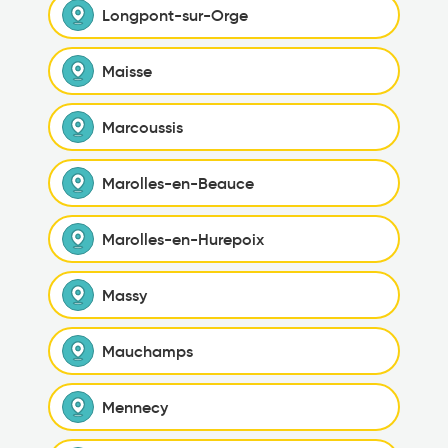
Longpont-sur-Orge
Maisse
Marcoussis
Marolles-en-Beauce
Marolles-en-Hurepoix
Massy
Mauchamps
Mennecy