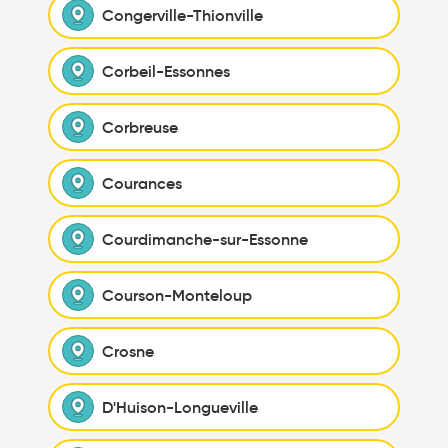
Congerville-Thionville
Corbeil-Essonnes
Corbreuse
Courances
Courdimanche-sur-Essonne
Courson-Monteloup
Crosne
D'Huison-Longueville