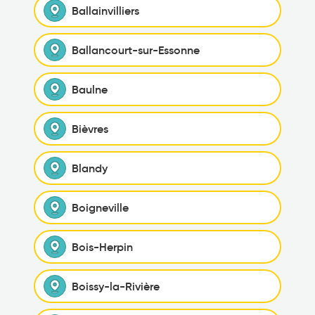
Ballainvilliers
Ballancourt-sur-Essonne
Baulne
Bièvres
Blandy
Boigneville
Bois-Herpin
Boissy-la-Rivière