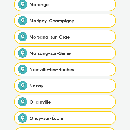
Morangis
Morigny-Champigny
Morsang-sur-Orge
Morsang-sur-Seine
Nainville-les-Roches
Nozay
Ollainville
Oncy-sur-École