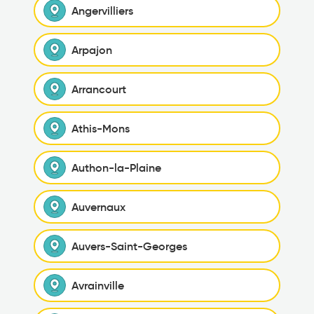
Angervilliers
Arpajon
Arrancourt
Athis-Mons
Authon-la-Plaine
Auvernaux
Auvers-Saint-Georges
Avrainville