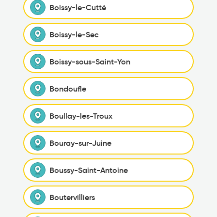
Boissy-le-Cutté
Boissy-le-Sec
Boissy-sous-Saint-Yon
Bondoufle
Boullay-les-Troux
Bouray-sur-Juine
Boussy-Saint-Antoine
Boutervilliers