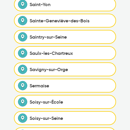
Saint-Yon
Sainte-Geneviève-des-Bois
Saintry-sur-Seine
Saulx-les-Chartreux
Savigny-sur-Orge
Sermaise
Soisy-sur-École
Soisy-sur-Seine