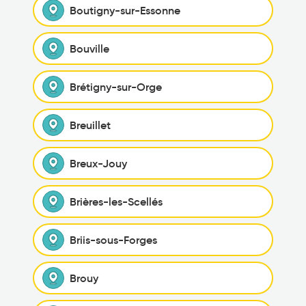
Boutigny-sur-Essonne
Bouville
Brétigny-sur-Orge
Breuillet
Breux-Jouy
Brières-les-Scellés
Briis-sous-Forges
Brouy