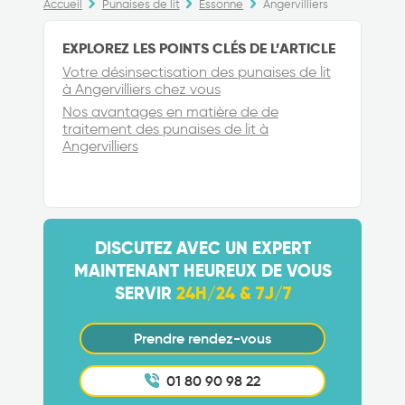
Accueil
Punaises de lit
Essonne
Angervilliers
EXPLOREZ LES POINTS CLÉS DE L’ARTICLE
Votre désinsectisation des punaises de lit
à Angervilliers chez vous
Nos avantages en matière de de
traitement des punaises de lit à
Angervilliers
DISCUTEZ AVEC UN EXPERT
MAINTENANT HEUREUX DE VOUS
SERVIR
24H/24 & 7J/7
Prendre rendez-vous
01 80 90 98 22