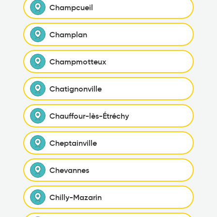
Champcueil
Champlan
Champmotteux
Chatignonville
Chauffour-lès-Étréchy
Cheptainville
Chevannes
Chilly-Mazarin