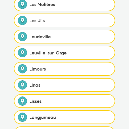
Les Molières
Les Ulis
Leudeville
Leuville-sur-Orge
Limours
Linas
Lisses
Longjumeau