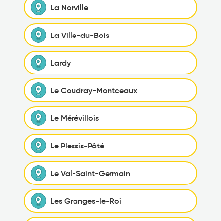
La Norville
La Ville-du-Bois
Lardy
Le Coudray-Montceaux
Le Mérévillois
Le Plessis-Pâté
Le Val-Saint-Germain
Les Granges-le-Roi