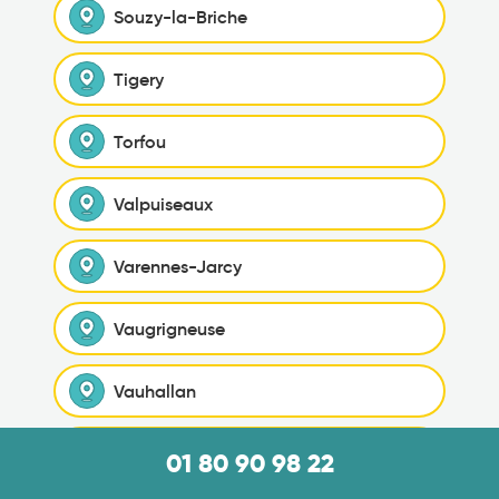
Souzy-la-Briche
Tigery
Torfou
Valpuiseaux
Varennes-Jarcy
Vaugrigneuse
Vauhallan
Vayres-sur-Essonne
01 80 90 98 22