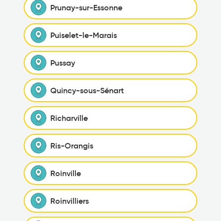
Prunay-sur-Essonne
Puiselet-le-Marais
Pussay
Quincy-sous-Sénart
Richarville
Ris-Orangis
Roinville
Roinvilliers