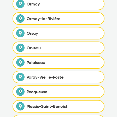
Ormoy
Ormoy-la-Rivière
Orsay
Orveau
Palaiseau
Paray-Vieille-Poste
Pecqueuse
Plessis-Saint-Benoist