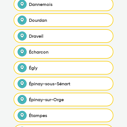
Dannemois
Dourdan
Draveil
Écharcon
Égly
Épinay-sous-Sénart
Épinay-sur-Orge
Étampes