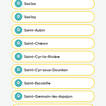
Saclas
Saclay
Saint-Aubin
Saint-Chéron
Saint-Cyr-la-Rivière
Saint-Cyr-sous-Dourdan
Saint-Escobille
Saint-Germain-lès-Arpajon