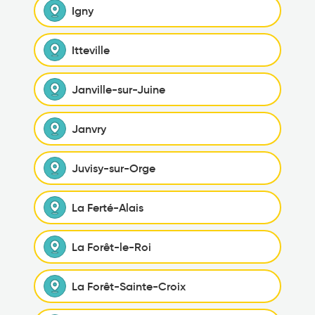
Igny
Itteville
Janville-sur-Juine
Janvry
Juvisy-sur-Orge
La Ferté-Alais
La Forêt-le-Roi
La Forêt-Sainte-Croix