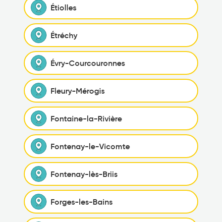
Étiolles
Étréchy
Évry-Courcouronnes
Fleury-Mérogis
Fontaine-la-Rivière
Fontenay-le-Vicomte
Fontenay-lès-Briis
Forges-les-Bains