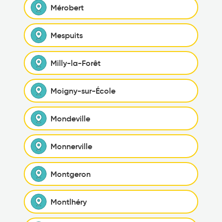
Mérobert
Mespuits
Milly-la-Forêt
Moigny-sur-École
Mondeville
Monnerville
Montgeron
Montlhéry