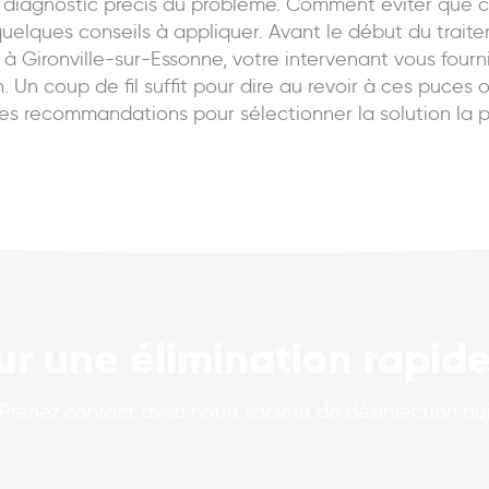
un diagnostic précis du problème. Comment éviter que c
uelques conseils à appliquer. Avant le début du trait
à Gironville-sur-Essonne, votre intervenant vous fournir
n. Un coup de fil suffit pour dire au revoir à ces puces 
es recommandations pour sélectionner la solution la pl
ur une élimination rapide
Prenez contact avec notre société de désinfection auj