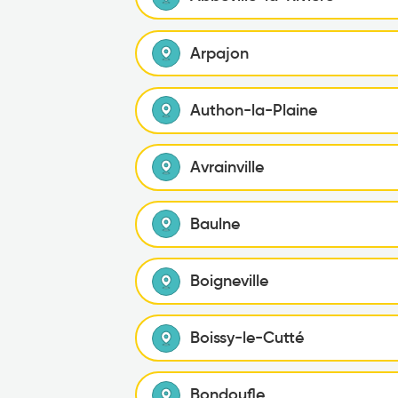
Arpajon
Authon-la-Plaine
Avrainville
Baulne
Boigneville
Boissy-le-Cutté
Bondoufle