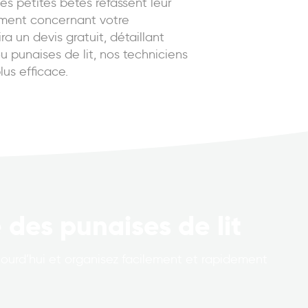
es petites bêtes refassent leur
ement concernant votre
a un devis gratuit, détaillant
ou punaises de lit, nos techniciens
us efficace.
 des punaises de lit
ourd’hui et organisez facilement et rapidement