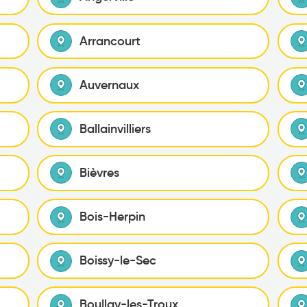
Arrancourt
Auvernaux
Ballainvilliers
Bièvres
Bois-Herpin
Boissy-le-Sec
Boullay-les-Troux