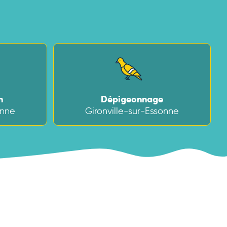
:
n
Dépigeonnage
onne
Gironville-sur-Essonne