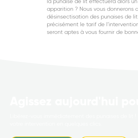
la punaise de lit effectuera alors 
apparition ? Nous vous donnerons q
désinsectisation des punaises de lit 
précisément le tarif de l’interventio
seront aptes à vous fournir de bonn
Agissez aujourd'hui po
Libérez-vous immédiatement des punaises de lit ! 
votre intervention en quelques clics.