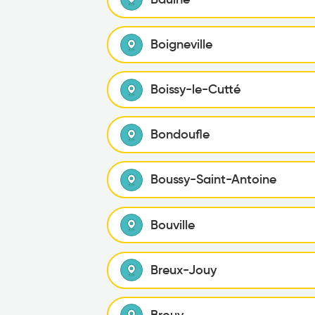
Boigneville
Boissy-le-Cutté
Bondoufle
Boussy-Saint-Antoine
Bouville
Breux-Jouy
Brouy