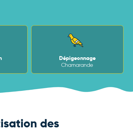
:
n
Dépigeonnage
Chamarande
isation des