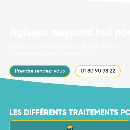
Agissez aujourd'hui po
Libérez-vous immédiatement des punaises de lit ! 
votre intervention en quelques clics.
Prendre rendez-vous
01 80 90 98 22
LES DIFFÉRENTS TRAITEMENTS P