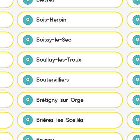
Bois-Herpin
Boissy-le-Sec
Boullay-les-Troux
Boutervilliers
Brétigny-sur-Orge
Brières-les-Scellés
Brunoy