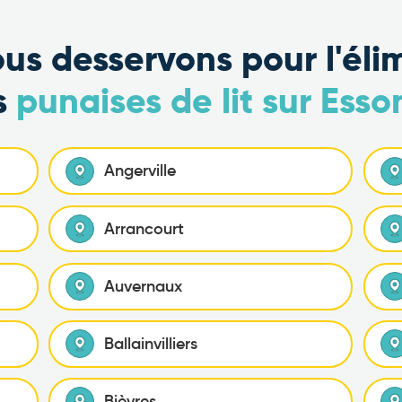
ous desservons pour l'éli
s
punaises de lit sur Ess
Angerville
Arrancourt
Auvernaux
Ballainvilliers
Bièvres