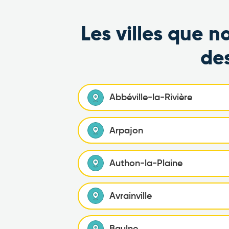
Les villes que n
de
Abbéville-la-Rivière
Arpajon
Authon-la-Plaine
Avrainville
Baulne