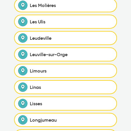
Les Molières
Les Ulis
Leudeville
Leuville-sur-Orge
Limours
Linas
Lisses
Longjumeau