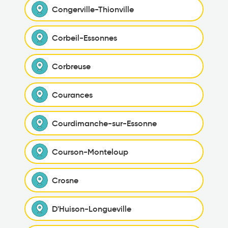
Congerville-Thionville
Corbeil-Essonnes
Corbreuse
Courances
Courdimanche-sur-Essonne
Courson-Monteloup
Crosne
D'Huison-Longueville