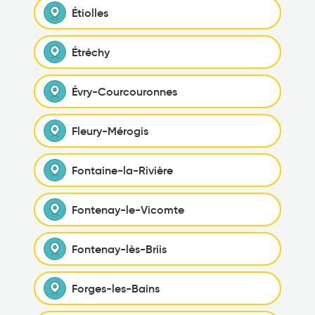
Étiolles
Étréchy
Évry-Courcouronnes
Fleury-Mérogis
Fontaine-la-Rivière
Fontenay-le-Vicomte
Fontenay-lès-Briis
Forges-les-Bains