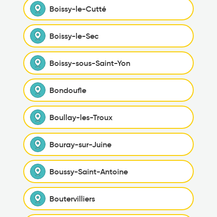
Boissy-le-Cutté
Boissy-le-Sec
Boissy-sous-Saint-Yon
Bondoufle
Boullay-les-Troux
Bouray-sur-Juine
Boussy-Saint-Antoine
Boutervilliers