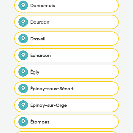
Dannemois
Dourdan
Draveil
Écharcon
Égly
Épinay-sous-Sénart
Épinay-sur-Orge
Étampes