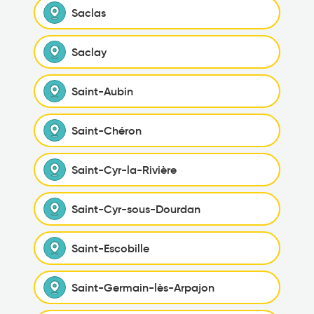
Saclas
Saclay
Saint-Aubin
Saint-Chéron
Saint-Cyr-la-Rivière
Saint-Cyr-sous-Dourdan
Saint-Escobille
Saint-Germain-lès-Arpajon