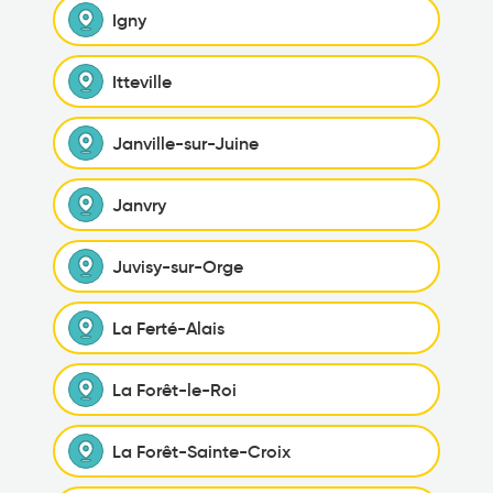
Igny
Itteville
Janville-sur-Juine
Janvry
Juvisy-sur-Orge
La Ferté-Alais
La Forêt-le-Roi
La Forêt-Sainte-Croix