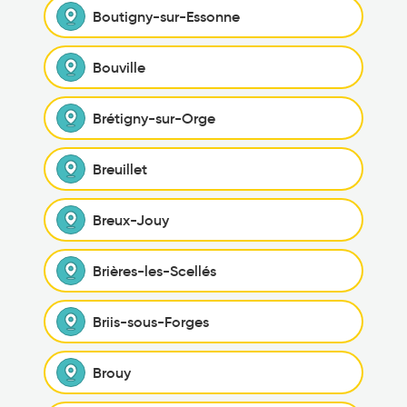
Boutigny-sur-Essonne
Bouville
Brétigny-sur-Orge
Breuillet
Breux-Jouy
Brières-les-Scellés
Briis-sous-Forges
Brouy