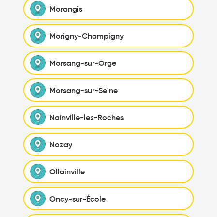
Morangis
Morigny-Champigny
Morsang-sur-Orge
Morsang-sur-Seine
Nainville-les-Roches
Nozay
Ollainville
Oncy-sur-École