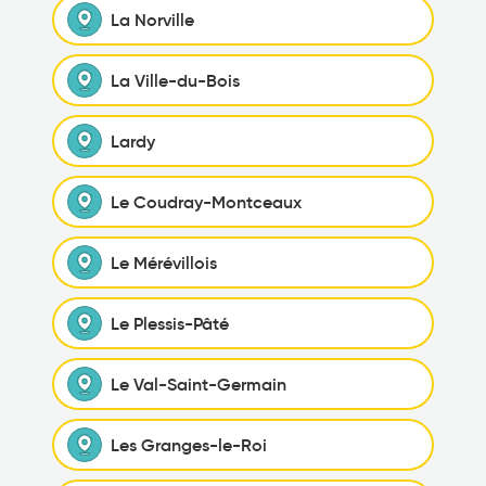
La Norville
La Ville-du-Bois
Lardy
Le Coudray-Montceaux
Le Mérévillois
Le Plessis-Pâté
Le Val-Saint-Germain
Les Granges-le-Roi