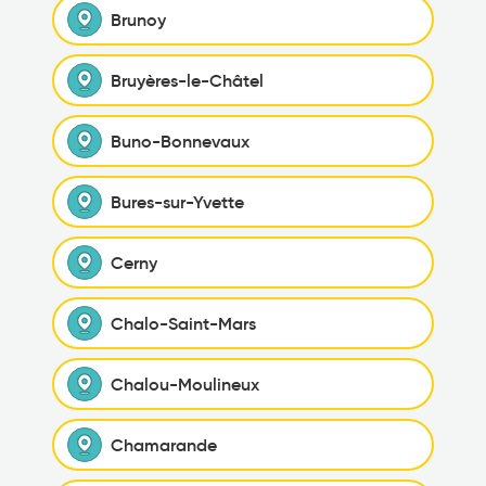
Brunoy
Bruyères-le-Châtel
Buno-Bonnevaux
Bures-sur-Yvette
Cerny
Chalo-Saint-Mars
Chalou-Moulineux
Chamarande