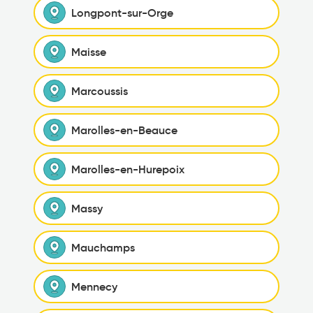
Longpont-sur-Orge
Maisse
Marcoussis
Marolles-en-Beauce
Marolles-en-Hurepoix
Massy
Mauchamps
Mennecy