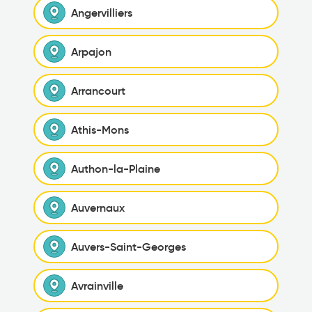
Angervilliers
Arpajon
Arrancourt
Athis-Mons
Authon-la-Plaine
Auvernaux
Auvers-Saint-Georges
Avrainville