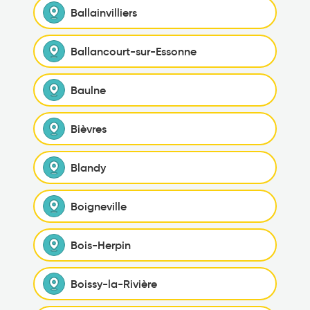
Ballainvilliers
Ballancourt-sur-Essonne
Baulne
Bièvres
Blandy
Boigneville
Bois-Herpin
Boissy-la-Rivière