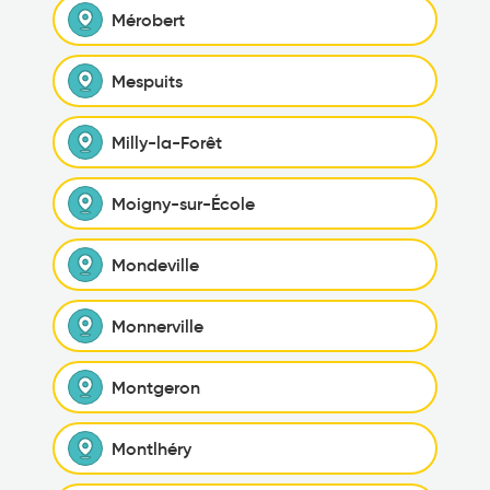
Mérobert
Mespuits
Milly-la-Forêt
Moigny-sur-École
Mondeville
Monnerville
Montgeron
Montlhéry