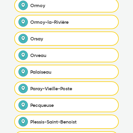
Ormoy
Ormoy-la-Rivière
Orsay
Orveau
Palaiseau
Paray-Vieille-Poste
Pecqueuse
Plessis-Saint-Benoist