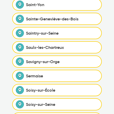
Saint-Yon
Sainte-Geneviève-des-Bois
Saintry-sur-Seine
Saulx-les-Chartreux
Savigny-sur-Orge
Sermaise
Soisy-sur-École
Soisy-sur-Seine