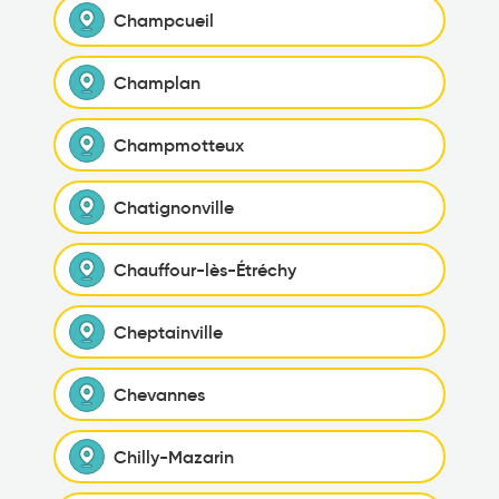
Champcueil
Champlan
Champmotteux
Chatignonville
Chauffour-lès-Étréchy
Cheptainville
Chevannes
Chilly-Mazarin