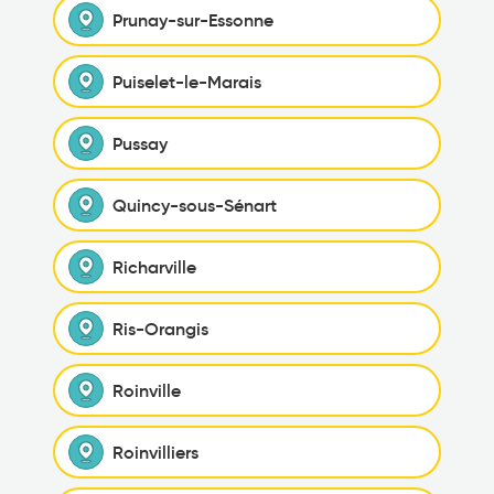
Prunay-sur-Essonne
Puiselet-le-Marais
Pussay
Quincy-sous-Sénart
Richarville
Ris-Orangis
Roinville
Roinvilliers