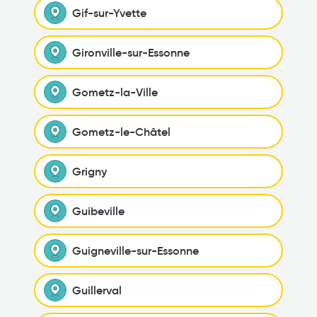
Gif-sur-Yvette
Gironville-sur-Essonne
Gometz-la-Ville
Gometz-le-Châtel
Grigny
Guibeville
Guigneville-sur-Essonne
Guillerval