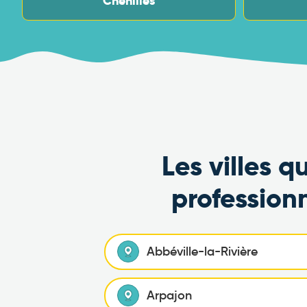
Chenilles
Les villes 
profession
Abbéville-la-Rivière
Arpajon