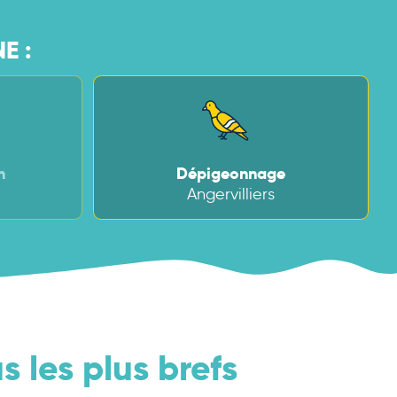
E :
n
Dépigeonnage
Angervilliers
s les plus brefs