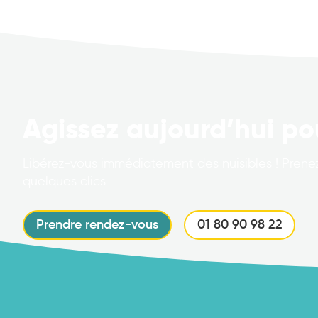
Agissez aujourd’hui po
Libérez-vous immédiatement des nuisibles ! Prenez
quelques clics.
Prendre rendez-vous
01 80 90 98 22