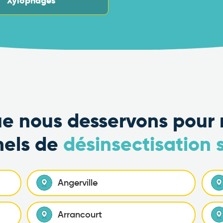
Xylophages
que nous desservons pour 
nels de
désinsectisation 
Angerville
Arrancourt