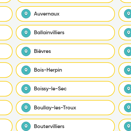
Auvernaux
Ballainvilliers
Bièvres
Bois-Herpin
Boissy-le-Sec
Boullay-les-Troux
Boutervilliers