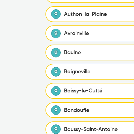
Authon-la-Plaine
Avrainville
Baulne
Boigneville
Boissy-le-Cutté
Bondoufle
Boussy-Saint-Antoine