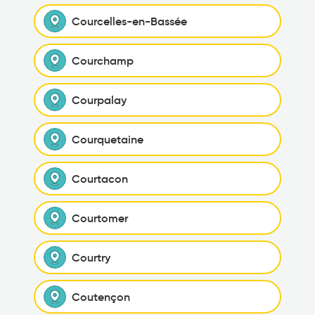
Courcelles-en-Bassée
Courchamp
Courpalay
Courquetaine
Courtacon
Courtomer
Courtry
Coutençon