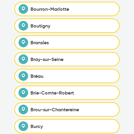
Bourron-Marlotte
Boutigny
Bransles
Bray-sur-Seine
Bréau
Brie-Comte-Robert
Brou-sur-Chantereine
Burcy