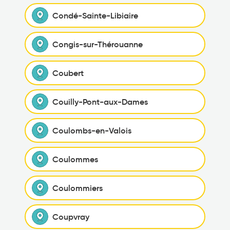
Condé-Sainte-Libiaire
Congis-sur-Thérouanne
Coubert
Couilly-Pont-aux-Dames
Coulombs-en-Valois
Coulommes
Coulommiers
Coupvray