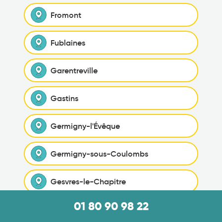
Fromont
Fublaines
Garentreville
Gastins
Germigny-l'Évêque
Germigny-sous-Coulombs
Gesvres-le-Chapitre
01 80 90 98 22
Giremoutiers