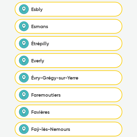
Esbly
Esmans
Étrépilly
Everly
Évry-Grégy-sur-Yerre
Faremoutiers
Favières
Faÿ-lès-Nemours