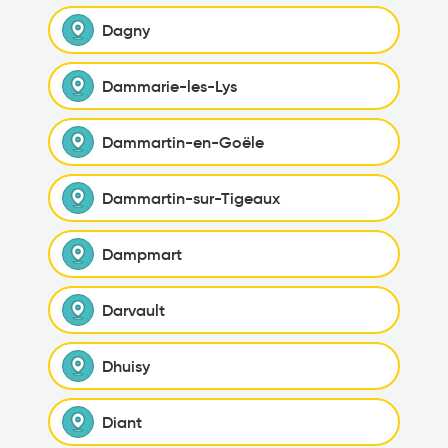
Dagny
Dammarie-les-Lys
Dammartin-en-Goële
Dammartin-sur-Tigeaux
Dampmart
Darvault
Dhuisy
Diant