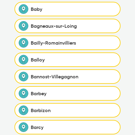
Baby
Bagneaux-sur-Loing
Bailly-Romainvilliers
Balloy
Bannost-Villegagnon
Barbey
Barbizon
Barcy