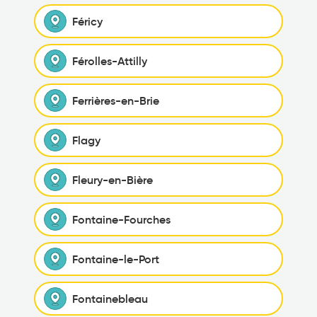
Féricy
Férolles-Attilly
Ferrières-en-Brie
Flagy
Fleury-en-Bière
Fontaine-Fourches
Fontaine-le-Port
Fontainebleau