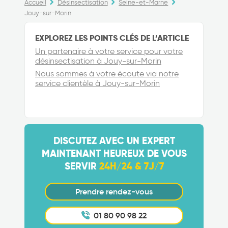
Accueil
Désinsectisation
Seine-et-Marne
Jouy-sur-Morin
EXPLOREZ LES POINTS CLÉS DE L’ARTICLE
Un partenaire à votre service pour votre
désinsectisation à Jouy-sur-Morin
Nous sommes à votre écoute via notre
service clientèle à Jouy-sur-Morin
DISCUTEZ AVEC UN EXPERT
MAINTENANT HEUREUX DE VOUS
SERVIR
24H/24 & 7J/7
Prendre rendez-vous
01 80 90 98 22