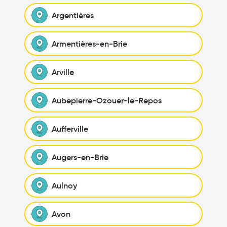
Argentières
Armentières-en-Brie
Arville
Aubepierre-Ozouer-le-Repos
Aufferville
Augers-en-Brie
Aulnoy
Avon