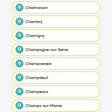
Chalmaison
Chambry
Chamigny
Champagne-sur-Seine
Champcenest
Champdeuil
Champeaux
Champs-sur-Marne