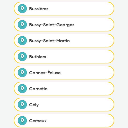
Bussières
Bussy-Saint-Georges
Bussy-Saint-Martin
Buthiers
Cannes-Écluse
Carnetin
Cély
Cerneux