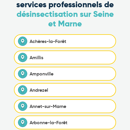
services professionnels de
désinsectisation sur Seine
et Marne
Achères-la-Forêt
Amillis
Amponville
Andrezel
Annet-sur-Marne
Arbonne-la-Forêt