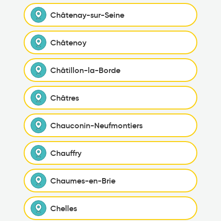
Châtenay-sur-Seine
Châtenoy
Châtillon-la-Borde
Châtres
Chauconin-Neufmontiers
Chauffry
Chaumes-en-Brie
Chelles