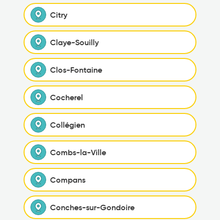
Citry
Claye-Souilly
Clos-Fontaine
Cocherel
Collégien
Combs-la-Ville
Compans
Conches-sur-Gondoire