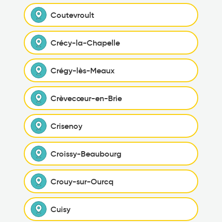
Coutevroult
Crécy-la-Chapelle
Crégy-lès-Meaux
Crèvecœur-en-Brie
Crisenoy
Croissy-Beaubourg
Crouy-sur-Ourcq
Cuisy