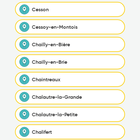
Cesson
Cessoy-en-Montois
Chailly-en-Bière
Chailly-en-Brie
Chaintreaux
Chalautre-la-Grande
Chalautre-la-Petite
Chalifert