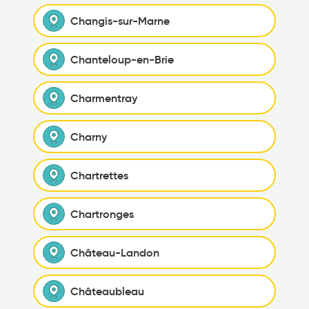
Changis-sur-Marne
Chanteloup-en-Brie
Charmentray
Charny
Chartrettes
Chartronges
Château-Landon
Châteaubleau