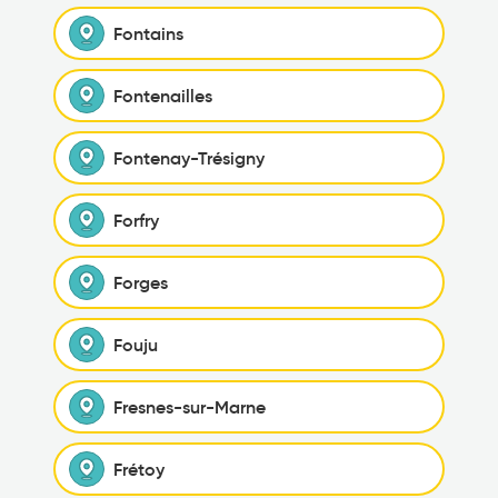
Fontains
Fontenailles
Fontenay-Trésigny
Forfry
Forges
Fouju
Fresnes-sur-Marne
Frétoy