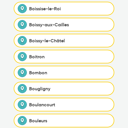
Boissise-le-Roi
Boissy-aux-Cailles
Boissy-le-Châtel
Boitron
Bombon
Bougligny
Boulancourt
Bouleurs