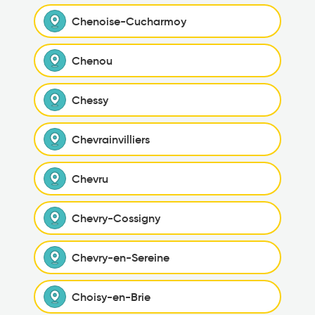
Chenoise-Cucharmoy
Chenou
Chessy
Chevrainvilliers
Chevru
Chevry-Cossigny
Chevry-en-Sereine
Choisy-en-Brie