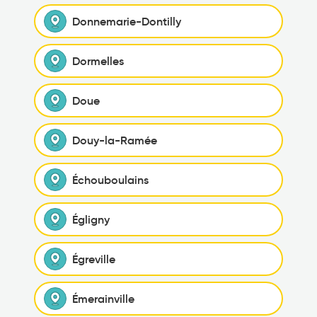
Donnemarie-Dontilly
Dormelles
Doue
Douy-la-Ramée
Échouboulains
Égligny
Égreville
Émerainville