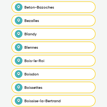
Beton-Bazoches
Bezalles
Blandy
Blennes
Bois-le-Roi
Boisdon
Boissettes
Boissise-la-Bertrand