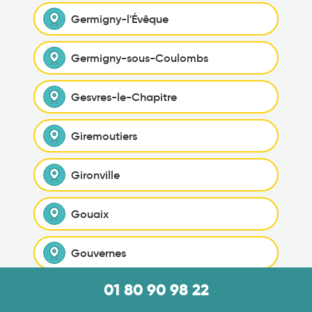
Germigny-l'Évêque
Germigny-sous-Coulombs
Gesvres-le-Chapitre
Giremoutiers
Gironville
Gouaix
Gouvernes
01 80 90 98 22
Grandpuits-Bailly-Carrois