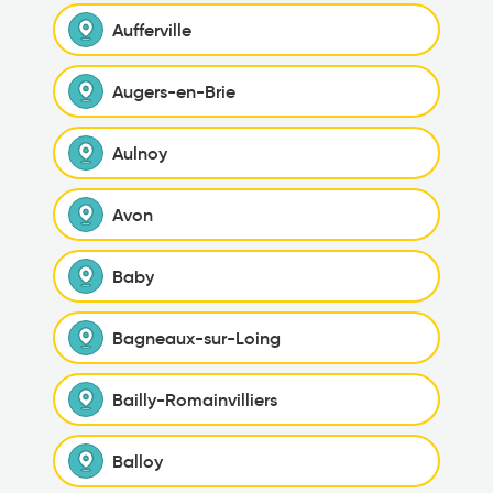
Aufferville
Augers-en-Brie
Aulnoy
Avon
Baby
Bagneaux-sur-Loing
Bailly-Romainvilliers
Balloy