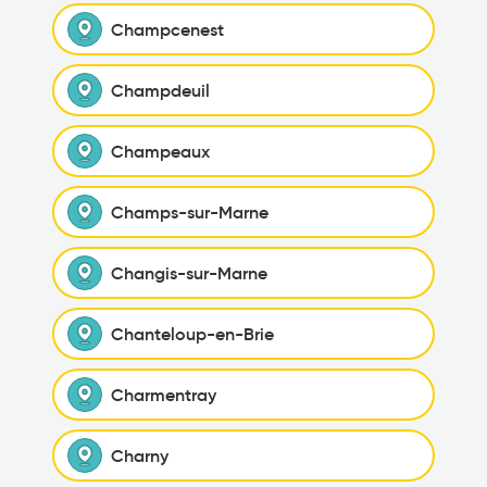
Champcenest
Champdeuil
Champeaux
Champs-sur-Marne
Changis-sur-Marne
Chanteloup-en-Brie
Charmentray
Charny