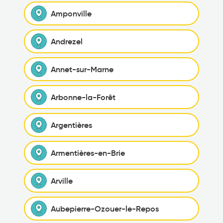
Amponville
Andrezel
Annet-sur-Marne
Arbonne-la-Forêt
Argentières
Armentières-en-Brie
Arville
Aubepierre-Ozouer-le-Repos