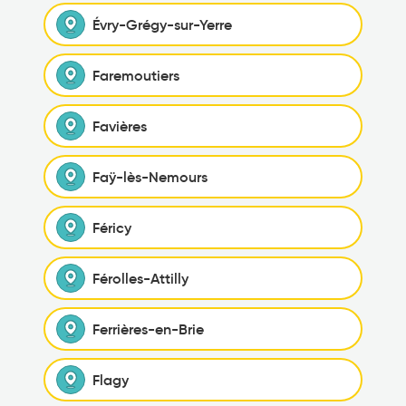
Évry-Grégy-sur-Yerre
Faremoutiers
Favières
Faÿ-lès-Nemours
Féricy
Férolles-Attilly
Ferrières-en-Brie
Flagy