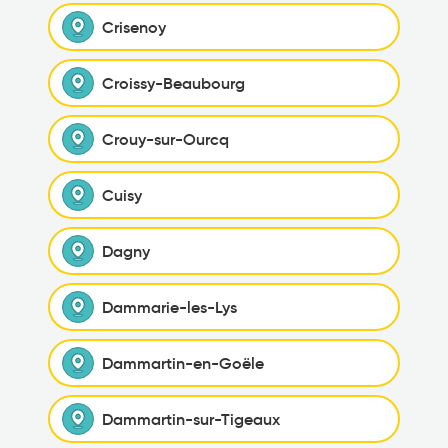
Crisenoy
Croissy-Beaubourg
Crouy-sur-Ourcq
Cuisy
Dagny
Dammarie-les-Lys
Dammartin-en-Goële
Dammartin-sur-Tigeaux