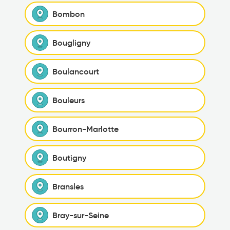
Bombon
Bougligny
Boulancourt
Bouleurs
Bourron-Marlotte
Boutigny
Bransles
Bray-sur-Seine