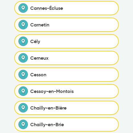
Cannes-Écluse
Carnetin
Cély
Cerneux
Cesson
Cessoy-en-Montois
Chailly-en-Bière
Chailly-en-Brie