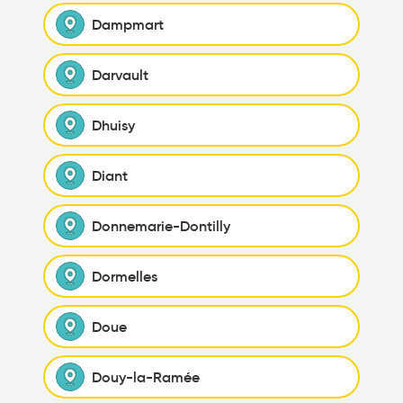
Dampmart
Darvault
Dhuisy
Diant
Donnemarie-Dontilly
Dormelles
Doue
Douy-la-Ramée