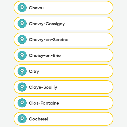
Chevru
Chevry-Cossigny
Chevry-en-Sereine
Choisy-en-Brie
Citry
Claye-Souilly
Clos-Fontaine
Cocherel