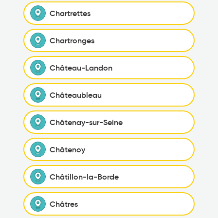
Chartrettes
Chartronges
Château-Landon
Châteaubleau
Châtenay-sur-Seine
Châtenoy
Châtillon-la-Borde
Châtres