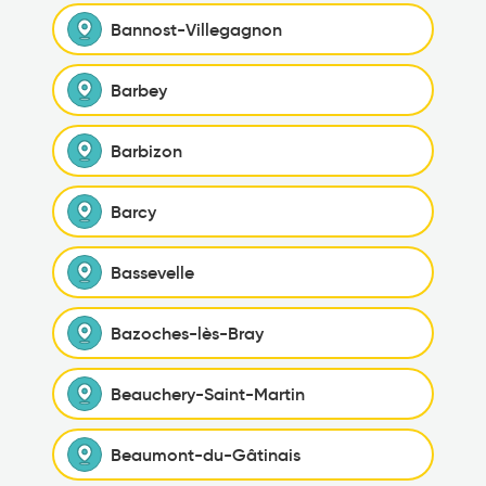
Bannost-Villegagnon
Barbey
Barbizon
Barcy
Bassevelle
Bazoches-lès-Bray
Beauchery-Saint-Martin
Beaumont-du-Gâtinais