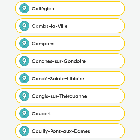
Collégien
Combs-la-Ville
Compans
Conches-sur-Gondoire
Condé-Sainte-Libiaire
Congis-sur-Thérouanne
Coubert
Couilly-Pont-aux-Dames