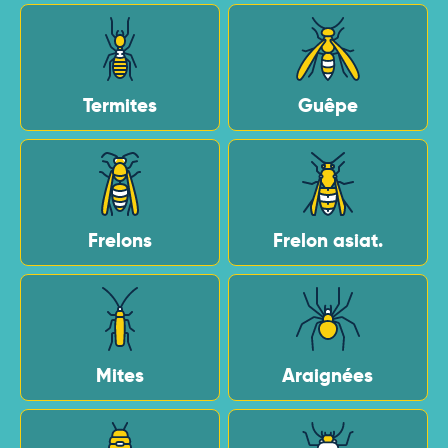
Termites
Guêpe
Frelons
Frelon asiat.
Mites
Araignées