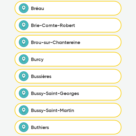
Bréau
Brie-Comte-Robert
Brou-sur-Chantereine
Burcy
Bussières
Bussy-Saint-Georges
Bussy-Saint-Martin
Buthiers