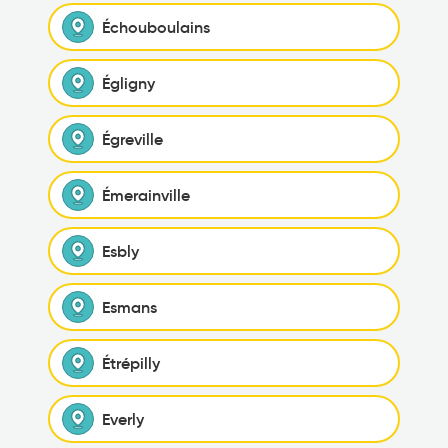
Échouboulains
Égligny
Égreville
Émerainville
Esbly
Esmans
Étrépilly
Everly