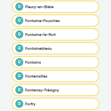
Fleury-en-Bière
Fontaine-Fourches
Fontaine-le-Port
Fontainebleau
Fontains
Fontenailles
Fontenay-Trésigny
Forfry