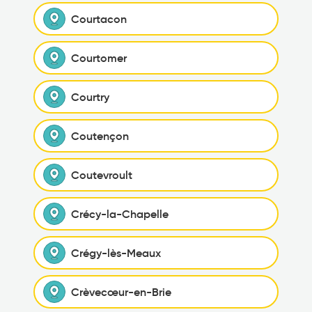
Courtacon
Courtomer
Courtry
Coutençon
Coutevroult
Crécy-la-Chapelle
Crégy-lès-Meaux
Crèvecœur-en-Brie