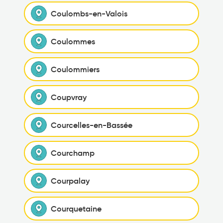
Coulombs-en-Valois
Coulommes
Coulommiers
Coupvray
Courcelles-en-Bassée
Courchamp
Courpalay
Courquetaine