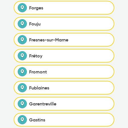
Forges
Fouju
Fresnes-sur-Marne
Frétoy
Fromont
Fublaines
Garentreville
Gastins