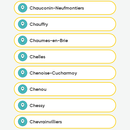
Chauconin-Neufmontiers
Chauffry
Chaumes-en-Brie
Chelles
Chenoise-Cucharmoy
Chenou
Chessy
Chevrainvilliers