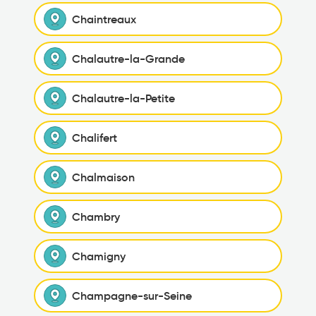
Chaintreaux
Chalautre-la-Grande
Chalautre-la-Petite
Chalifert
Chalmaison
Chambry
Chamigny
Champagne-sur-Seine