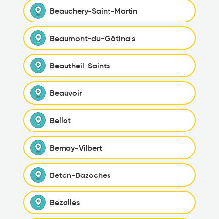
Beauchery-Saint-Martin
Beaumont-du-Gâtinais
Beautheil-Saints
Beauvoir
Bellot
Bernay-Vilbert
Beton-Bazoches
Bezalles