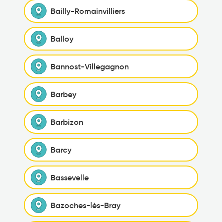
Bailly-Romainvilliers
Balloy
Bannost-Villegagnon
Barbey
Barbizon
Barcy
Bassevelle
Bazoches-lès-Bray