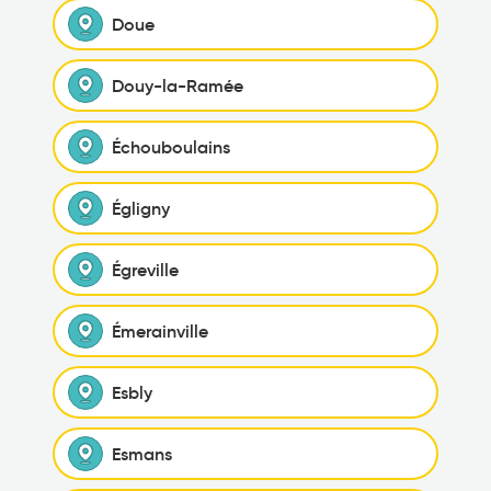
Doue
Douy-la-Ramée
Échouboulains
Égligny
Égreville
Émerainville
Esbly
Esmans