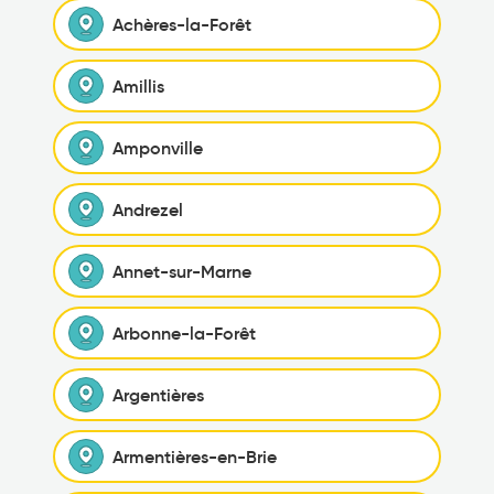
Achères-la-Forêt
Amillis
Amponville
Andrezel
Annet-sur-Marne
Arbonne-la-Forêt
Argentières
Armentières-en-Brie