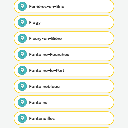
Ferrières-en-Brie
Flagy
Fleury-en-Bière
Fontaine-Fourches
Fontaine-le-Port
Fontainebleau
Fontains
Fontenailles