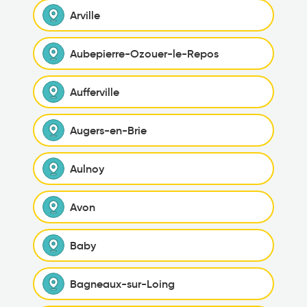
Arville
Aubepierre-Ozouer-le-Repos
Aufferville
Augers-en-Brie
Aulnoy
Avon
Baby
Bagneaux-sur-Loing