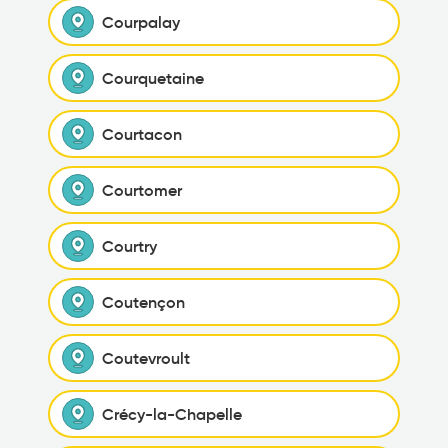
Courpalay
Courquetaine
Courtacon
Courtomer
Courtry
Coutençon
Coutevroult
Crécy-la-Chapelle