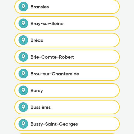
Bransles
Bray-sur-Seine
Bréau
Brie-Comte-Robert
Brou-sur-Chantereine
Burcy
Bussières
Bussy-Saint-Georges