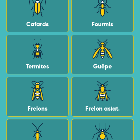
Cafards
Fourmis
Termites
Guêpe
Frelons
Frelon asiat.