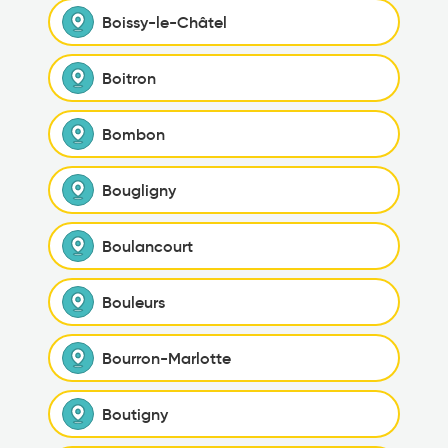
Boissy-le-Châtel
Boitron
Bombon
Bougligny
Boulancourt
Bouleurs
Bourron-Marlotte
Boutigny