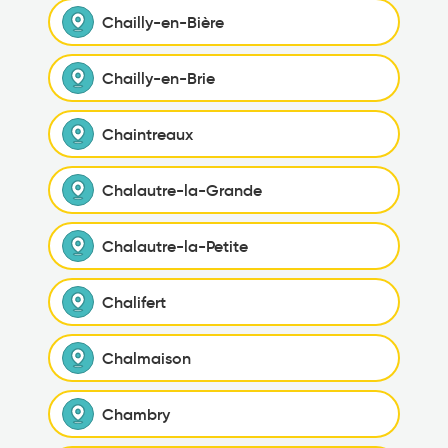
Chailly-en-Bière
Chailly-en-Brie
Chaintreaux
Chalautre-la-Grande
Chalautre-la-Petite
Chalifert
Chalmaison
Chambry