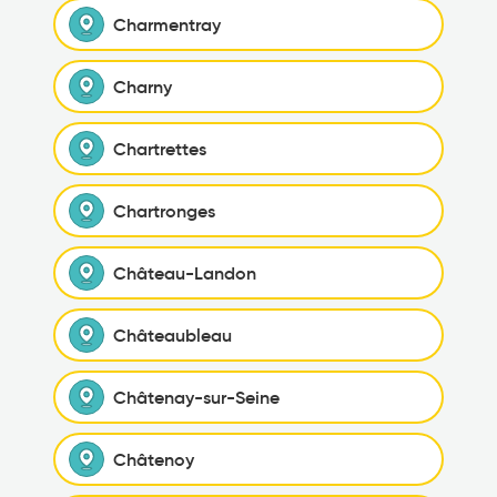
Charmentray
Charny
Chartrettes
Chartronges
Château-Landon
Châteaubleau
Châtenay-sur-Seine
Châtenoy