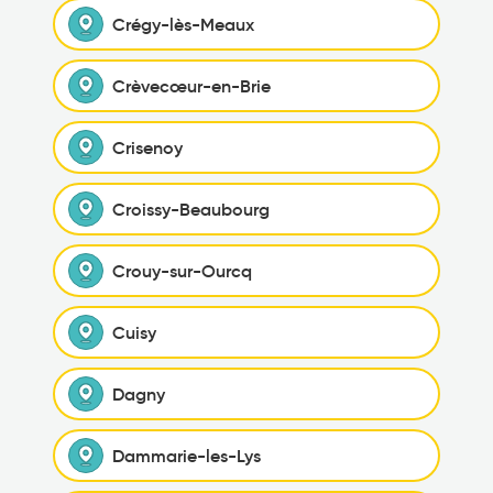
Crégy-lès-Meaux
Crèvecœur-en-Brie
Crisenoy
Croissy-Beaubourg
Crouy-sur-Ourcq
Cuisy
Dagny
Dammarie-les-Lys