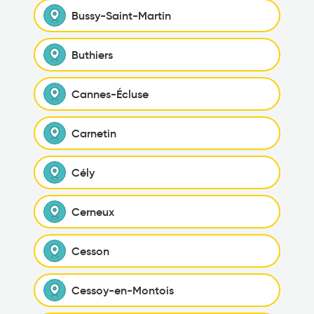
Bussy-Saint-Martin
Buthiers
Cannes-Écluse
Carnetin
Cély
Cerneux
Cesson
Cessoy-en-Montois