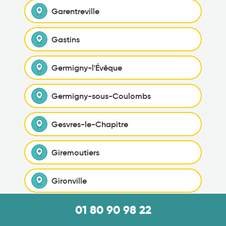
Garentreville
Gastins
Germigny-l'Évêque
Germigny-sous-Coulombs
Gesvres-le-Chapitre
Giremoutiers
Gironville
01 80 90 98 22
Gouaix