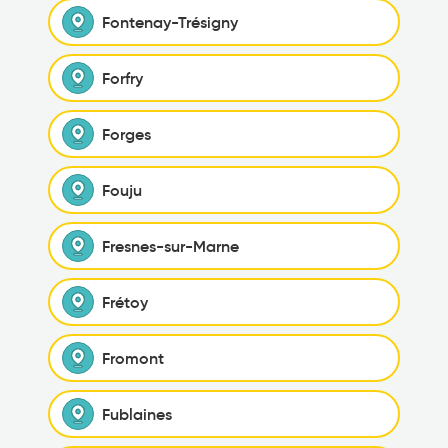
Fontenay-Trésigny
Forfry
Forges
Fouju
Fresnes-sur-Marne
Frétoy
Fromont
Fublaines