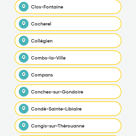
Clos-Fontaine
Cocherel
Collégien
Combs-la-Ville
Compans
Conches-sur-Gondoire
Condé-Sainte-Libiaire
Congis-sur-Thérouanne