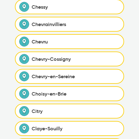
Chessy
Chevrainvilliers
Chevru
Chevry-Cossigny
Chevry-en-Sereine
Choisy-en-Brie
Citry
Claye-Souilly