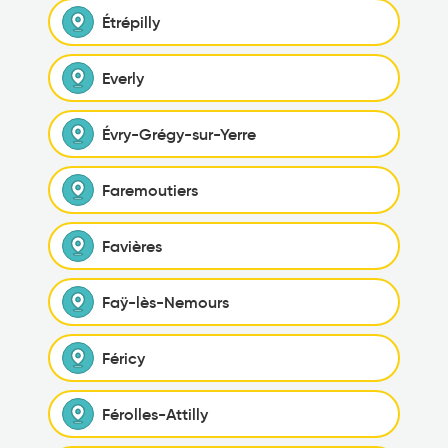
Étrépilly
Everly
Évry-Grégy-sur-Yerre
Faremoutiers
Favières
Faÿ-lès-Nemours
Féricy
Férolles-Attilly