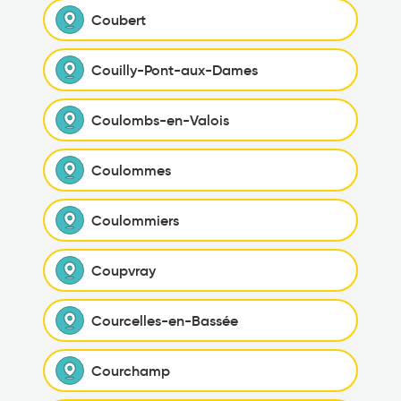
Coubert
Couilly-Pont-aux-Dames
Coulombs-en-Valois
Coulommes
Coulommiers
Coupvray
Courcelles-en-Bassée
Courchamp