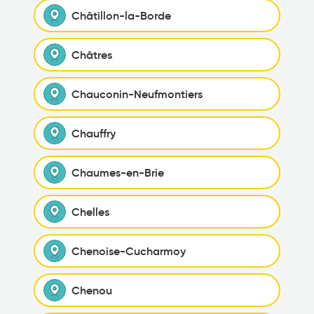
Châtillon-la-Borde
Châtres
Chauconin-Neufmontiers
Chauffry
Chaumes-en-Brie
Chelles
Chenoise-Cucharmoy
Chenou