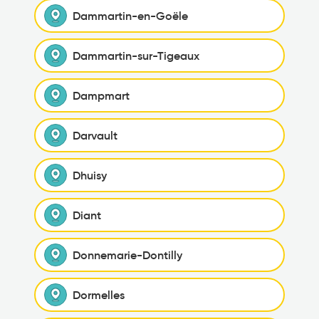
Dammartin-en-Goële
Dammartin-sur-Tigeaux
Dampmart
Darvault
Dhuisy
Diant
Donnemarie-Dontilly
Dormelles