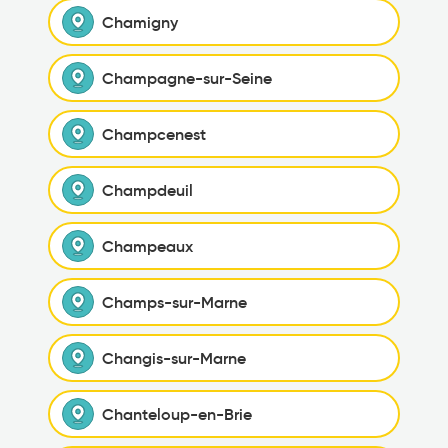
Chamigny
Champagne-sur-Seine
Champcenest
Champdeuil
Champeaux
Champs-sur-Marne
Changis-sur-Marne
Chanteloup-en-Brie