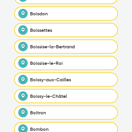
Boisdon
Boissettes
Boissise-la-Bertrand
Boissise-le-Roi
Boissy-aux-Cailles
Boissy-le-Châtel
Boitron
Bombon