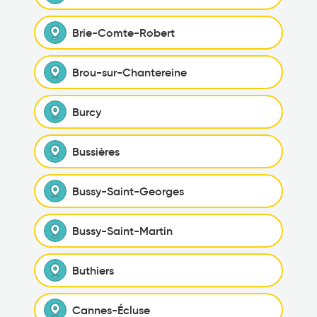
Brie-Comte-Robert
Brou-sur-Chantereine
Burcy
Bussières
Bussy-Saint-Georges
Bussy-Saint-Martin
Buthiers
Cannes-Écluse