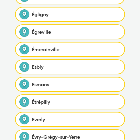
Égligny
Égreville
Émerainville
Esbly
Esmans
Étrépilly
Everly
Évry-Grégy-sur-Yerre