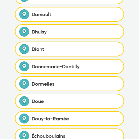
Darvault
Dhuisy
Diant
Donnemarie-Dontilly
Dormelles
Doue
Douy-la-Ramée
Échouboulains