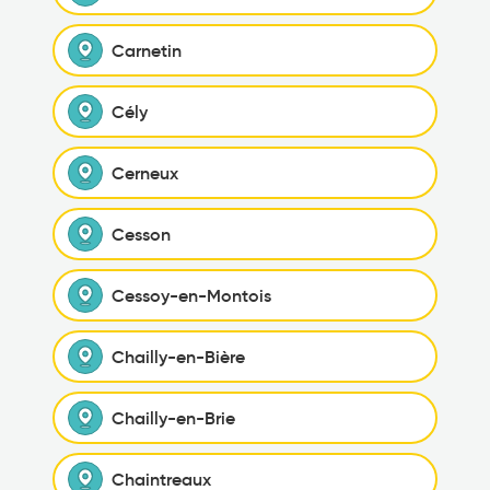
Carnetin
Cély
Cerneux
Cesson
Cessoy-en-Montois
Chailly-en-Bière
Chailly-en-Brie
Chaintreaux