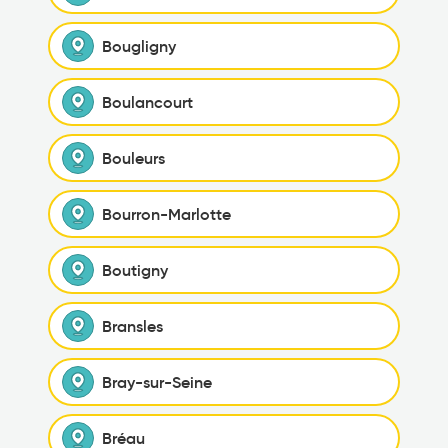
Bougligny
Boulancourt
Bouleurs
Bourron-Marlotte
Boutigny
Bransles
Bray-sur-Seine
Bréau