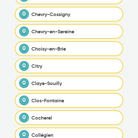
Chevry-Cossigny
Chevry-en-Sereine
Choisy-en-Brie
Citry
Claye-Souilly
Clos-Fontaine
Cocherel
Collégien