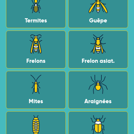
Termites
Guêpe
Frelons
Frelon asiat.
Mites
Araignées