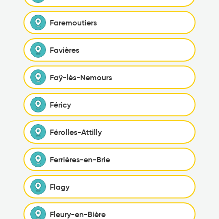
Faremoutiers
Favières
Faÿ-lès-Nemours
Féricy
Férolles-Attilly
Ferrières-en-Brie
Flagy
Fleury-en-Bière