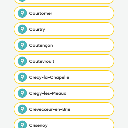
Courtomer
Courtry
Coutençon
Coutevroult
Crécy-la-Chapelle
Crégy-lès-Meaux
Crèvecœur-en-Brie
Crisenoy