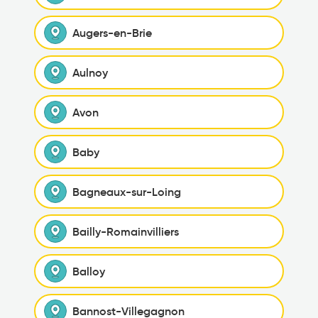
Augers-en-Brie
Aulnoy
Avon
Baby
Bagneaux-sur-Loing
Bailly-Romainvilliers
Balloy
Bannost-Villegagnon