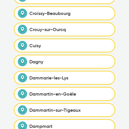
Croissy-Beaubourg
Crouy-sur-Ourcq
Cuisy
Dagny
Dammarie-les-Lys
Dammartin-en-Goële
Dammartin-sur-Tigeaux
Dampmart