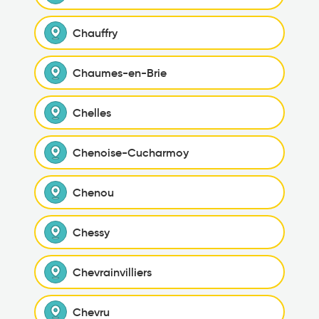
Chauffry
Chaumes-en-Brie
Chelles
Chenoise-Cucharmoy
Chenou
Chessy
Chevrainvilliers
Chevru