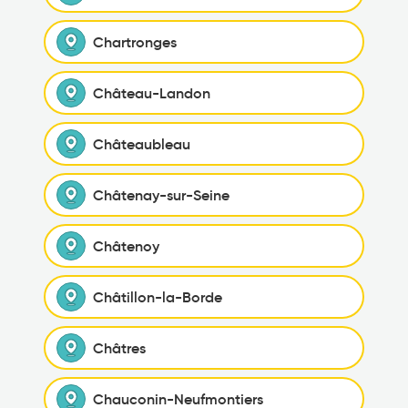
Chartronges
Château-Landon
Châteaubleau
Châtenay-sur-Seine
Châtenoy
Châtillon-la-Borde
Châtres
Chauconin-Neufmontiers