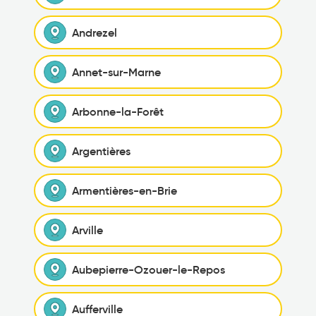
Andrezel
Annet-sur-Marne
Arbonne-la-Forêt
Argentières
Armentières-en-Brie
Arville
Aubepierre-Ozouer-le-Repos
Aufferville