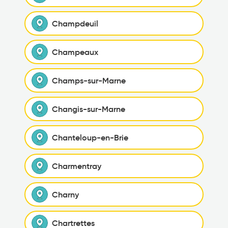
Champdeuil
Champeaux
Champs-sur-Marne
Changis-sur-Marne
Chanteloup-en-Brie
Charmentray
Charny
Chartrettes