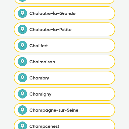
Chalautre-la-Grande
Chalautre-la-Petite
Chalifert
Chalmaison
Chambry
Chamigny
Champagne-sur-Seine
Champcenest