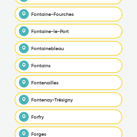
Fontaine-Fourches
Fontaine-le-Port
Fontainebleau
Fontains
Fontenailles
Fontenay-Trésigny
Forfry
Forges