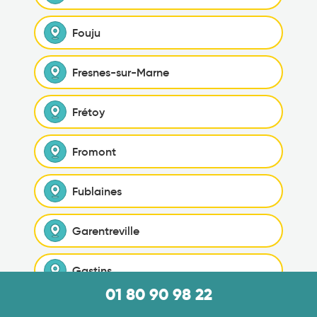
Fouju
Fresnes-sur-Marne
Frétoy
Fromont
Fublaines
Garentreville
Gastins
01 80 90 98 22
Germigny-l'Évêque