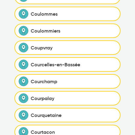
Coulommes
Coulommiers
Coupvray
Courcelles-en-Bassée
Courchamp
Courpalay
Courquetaine
Courtacon