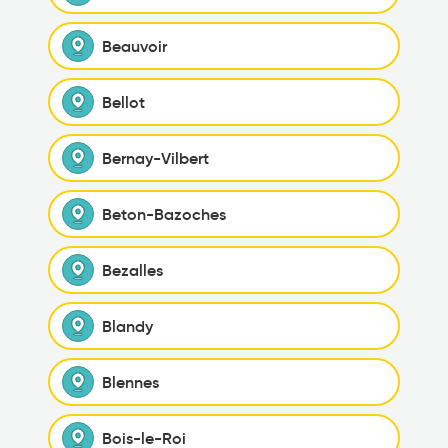
Beauvoir
Bellot
Bernay-Vilbert
Beton-Bazoches
Bezalles
Blandy
Blennes
Bois-le-Roi