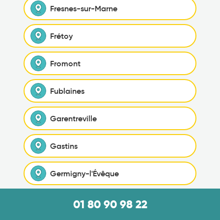
Fresnes-sur-Marne
Frétoy
Fromont
Fublaines
Garentreville
Gastins
Germigny-l'Évêque
Germigny-sous-Coulombs
01 80 90 98 22