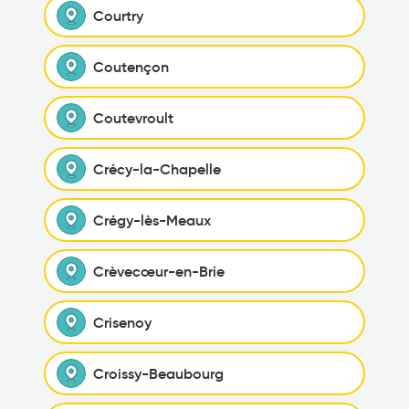
Courtry
Coutençon
Coutevroult
Crécy-la-Chapelle
Crégy-lès-Meaux
Crèvecœur-en-Brie
Crisenoy
Croissy-Beaubourg