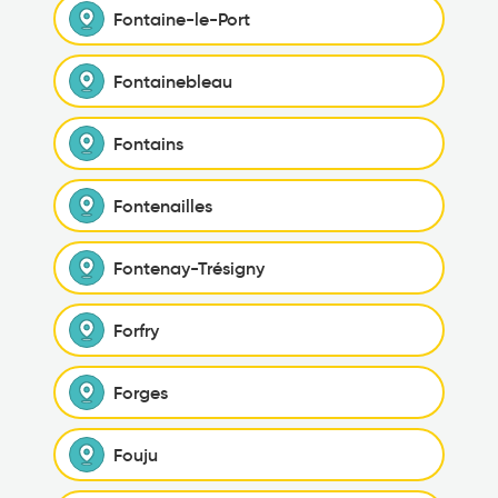
Fontaine-le-Port
Fontainebleau
Fontains
Fontenailles
Fontenay-Trésigny
Forfry
Forges
Fouju