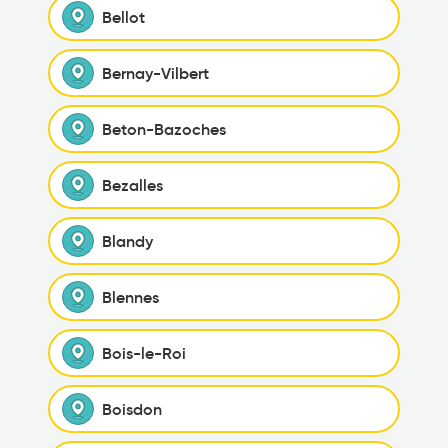
Bellot
Bernay-Vilbert
Beton-Bazoches
Bezalles
Blandy
Blennes
Bois-le-Roi
Boisdon