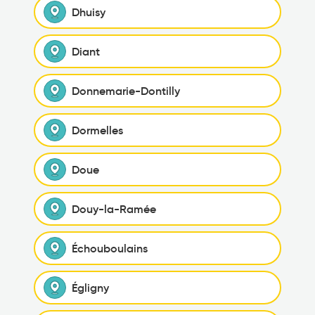
Dhuisy
Diant
Donnemarie-Dontilly
Dormelles
Doue
Douy-la-Ramée
Échouboulains
Égligny