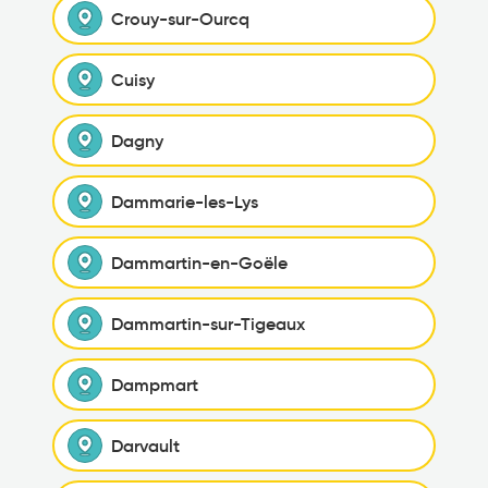
Crouy-sur-Ourcq
Cuisy
Dagny
Dammarie-les-Lys
Dammartin-en-Goële
Dammartin-sur-Tigeaux
Dampmart
Darvault