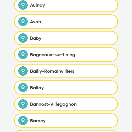
Aulnoy
Avon
Baby
Bagneaux-sur-Loing
Bailly-Romainvilliers
Balloy
Bannost-Villegagnon
Barbey