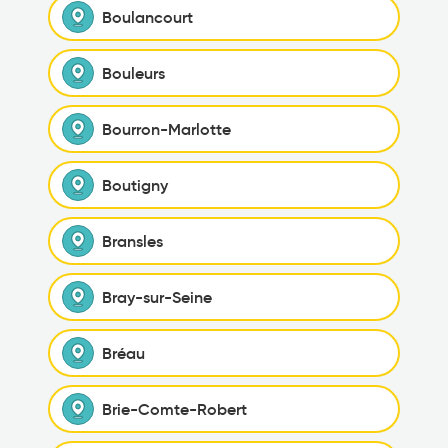
Boulancourt
Bouleurs
Bourron-Marlotte
Boutigny
Bransles
Bray-sur-Seine
Bréau
Brie-Comte-Robert