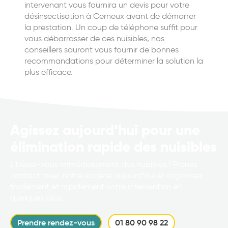
intervenant vous fournira un devis pour votre
désinsectisation à Cerneux avant de démarrer
la prestation. Un coup de téléphone suffit pour
vous débarrasser de ces nuisibles, nos
conseillers sauront vous fournir de bonnes
recommandations pour déterminer la solution la
plus efficace.
Agissez aujourd’hui pour une
élimination rapide des nuisibles
Libérez-vous immédiatement des nuisibles ! Prenez
contact avec notre société aujourd’hui et organisez
facilement et rapidement votre intervention en
quelques clics.
Prendre rendez-vous
01 80 90 98 22