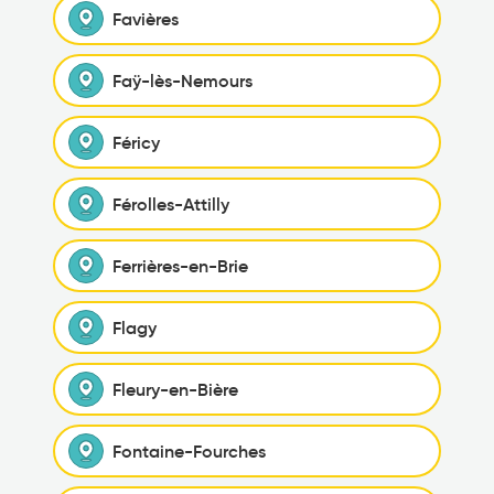
Favières
Faÿ-lès-Nemours
Féricy
Férolles-Attilly
Ferrières-en-Brie
Flagy
Fleury-en-Bière
Fontaine-Fourches