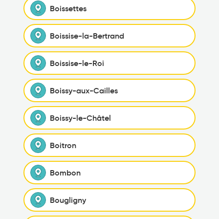
Boissettes
Boissise-la-Bertrand
Boissise-le-Roi
Boissy-aux-Cailles
Boissy-le-Châtel
Boitron
Bombon
Bougligny