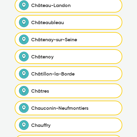
Château-Landon
Châteaubleau
Châtenay-sur-Seine
Châtenoy
Châtillon-la-Borde
Châtres
Chauconin-Neufmontiers
Chauffry