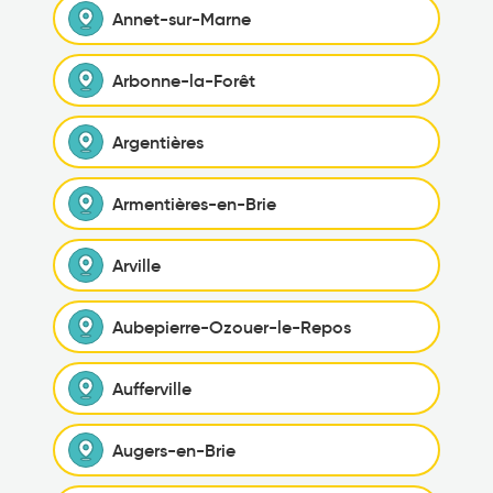
Annet-sur-Marne
Arbonne-la-Forêt
Argentières
Armentières-en-Brie
Arville
Aubepierre-Ozouer-le-Repos
Aufferville
Augers-en-Brie