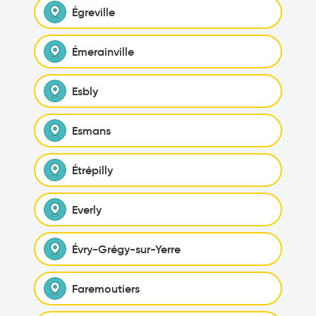
Égreville
Émerainville
Esbly
Esmans
Étrépilly
Everly
Évry-Grégy-sur-Yerre
Faremoutiers