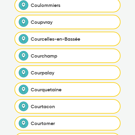
Coulommiers
Coupvray
Courcelles-en-Bassée
Courchamp
Courpalay
Courquetaine
Courtacon
Courtomer