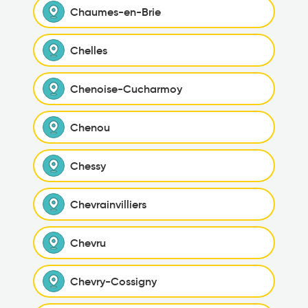
Chaumes-en-Brie
Chelles
Chenoise-Cucharmoy
Chenou
Chessy
Chevrainvilliers
Chevru
Chevry-Cossigny