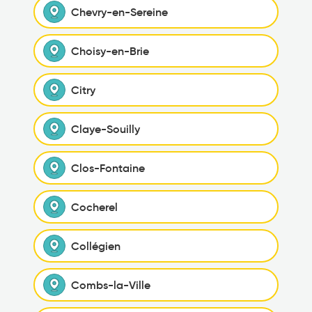
Chevry-en-Sereine
Choisy-en-Brie
Citry
Claye-Souilly
Clos-Fontaine
Cocherel
Collégien
Combs-la-Ville