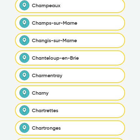
Champeaux
Champs-sur-Marne
Changis-sur-Marne
Chanteloup-en-Brie
Charmentray
Charny
Chartrettes
Chartronges