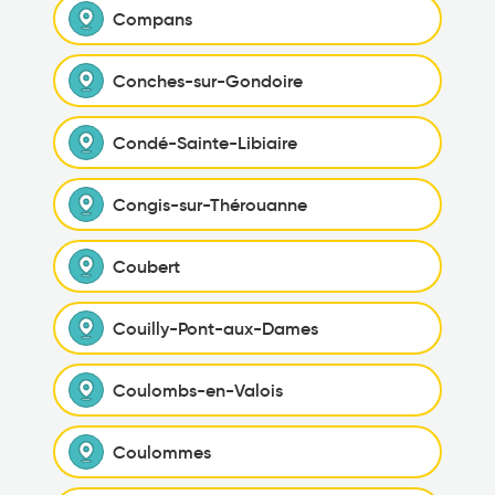
Compans
Conches-sur-Gondoire
Condé-Sainte-Libiaire
Congis-sur-Thérouanne
Coubert
Couilly-Pont-aux-Dames
Coulombs-en-Valois
Coulommes