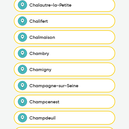
Chalautre-la-Petite
Chalifert
Chalmaison
Chambry
Chamigny
Champagne-sur-Seine
Champcenest
Champdeuil