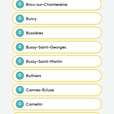
Brou-sur-Chantereine
Burcy
Bussières
Bussy-Saint-Georges
Bussy-Saint-Martin
Buthiers
Cannes-Écluse
Carnetin