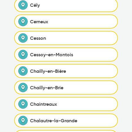
Cély
Cerneux
Cesson
Cessoy-en-Montois
Chailly-en-Bière
Chailly-en-Brie
Chaintreaux
Chalautre-la-Grande