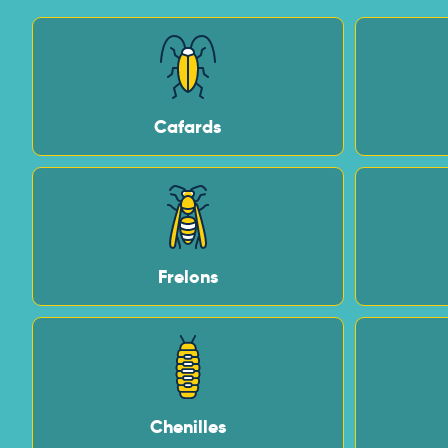
Cafards
Frelons
Chenilles