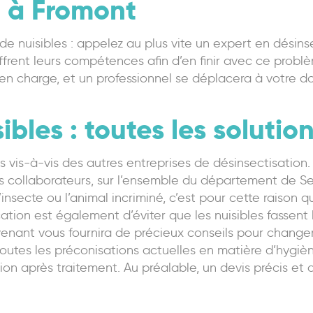
n à Fromont
de nuisibles : appelez au plus vite un expert en désinse
frent leurs compétences afin d’en finir avec ce problè
 en charge, et un professionnel se déplacera à votre do
ibles : toutes les soluti
 vis-à-vis des autres entreprises de désinsectisation. I
os collaborateurs, sur l’ensemble du département de S
insecte ou l’animal incriminé, c’est pour cette raison 
ation est également d’éviter que les nuisibles fassent 
venant vous fournira de précieux conseils pour change
outes les préconisations actuelles en matière d’hygièn
on après traitement. Au préalable, un devis précis et d