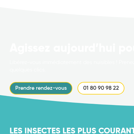
Agissez aujourd’hui po
Libérez-vous immédiatement des nuisibles ! Prenez
quelques clics.
Prendre rendez-vous
01 80 90 98 22
LES INSECTES LES PLUS COURAN