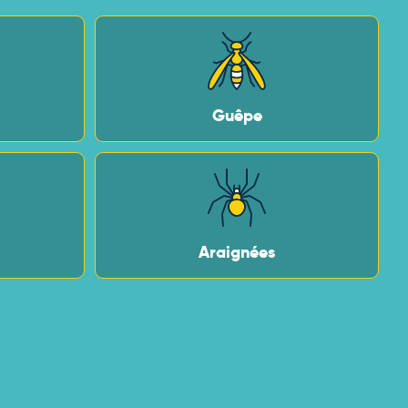
Guêpe
Araignées