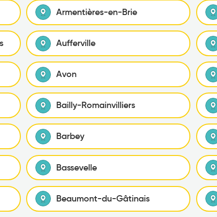
Armentières-en-Brie
s
Aufferville
Avon
Bailly-Romainvilliers
Barbey
Bassevelle
Beaumont-du-Gâtinais