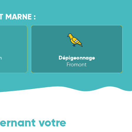
T MARNE :
n
Dépigeonnage
Fromont
ernant votre