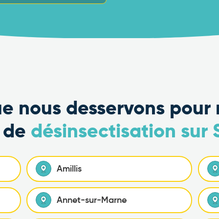
que nous desservons pour 
s de
désinsectisation sur
Amillis
Annet-sur-Marne