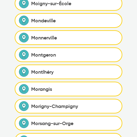
Moigny-sur-École
Mondeville
Monnerville
Montgeron
Montlhéry
Morangis
Morigny-Champigny
Morsang-sur-Orge