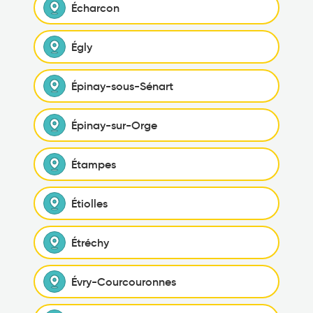
Écharcon
Égly
Épinay-sous-Sénart
Épinay-sur-Orge
Étampes
Étiolles
Étréchy
Évry-Courcouronnes