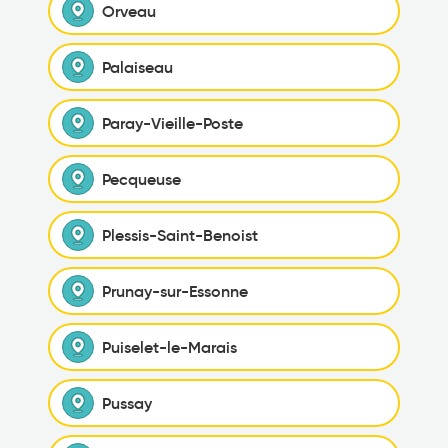
Orveau
Palaiseau
Paray-Vieille-Poste
Pecqueuse
Plessis-Saint-Benoist
Prunay-sur-Essonne
Puiselet-le-Marais
Pussay