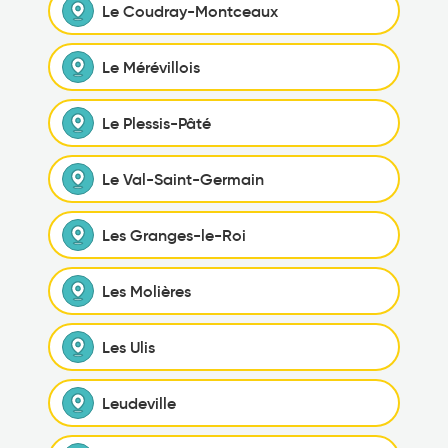
Le Coudray-Montceaux
Le Mérévillois
Le Plessis-Pâté
Le Val-Saint-Germain
Les Granges-le-Roi
Les Molières
Les Ulis
Leudeville