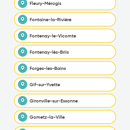
Fleury-Mérogis
Fontaine-la-Rivière
Fontenay-le-Vicomte
Fontenay-lès-Briis
Forges-les-Bains
Gif-sur-Yvette
Gironville-sur-Essonne
Gometz-la-Ville