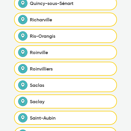
Quincy-sous-Sénart
Richarville
Ris-Orangis
Roinville
Roinvilliers
Saclas
Saclay
Saint-Aubin