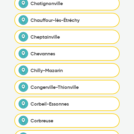
Chatignonville
Chauffour-lès-Étréchy
Cheptainville
Chevannes
Chilly-Mazarin
Congerville-Thionville
Corbeil-Essonnes
Corbreuse