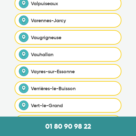
Valpuiseaux
Varennes-Jarcy
Vaugrigneuse
Vauhallan
Vayres-sur-Essonne
Verrières-le-Buisson
Vert-le-Grand
Vert-le-Petit
01 80 90 98 22