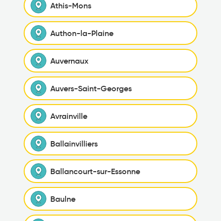
Athis-Mons
Authon-la-Plaine
Auvernaux
Auvers-Saint-Georges
Avrainville
Ballainvilliers
Ballancourt-sur-Essonne
Baulne