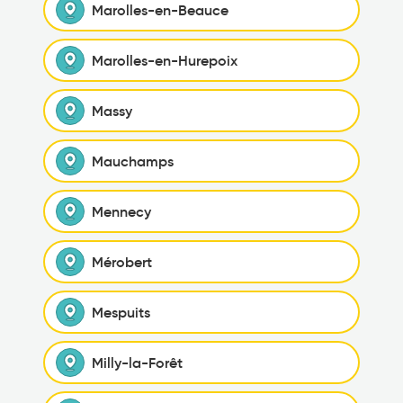
Marolles-en-Beauce
Marolles-en-Hurepoix
Massy
Mauchamps
Mennecy
Mérobert
Mespuits
Milly-la-Forêt