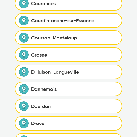
Courances
Courdimanche-sur-Essonne
Courson-Monteloup
Crosne
D'Huison-Longueville
Dannemois
Dourdan
Draveil