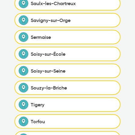
Saulx-les-Chartreux
Savigny-sur-Orge
Sermaise
Soisy-sur-École
Soisy-sur-Seine
Souzy-la-Briche
Tigery
Torfou