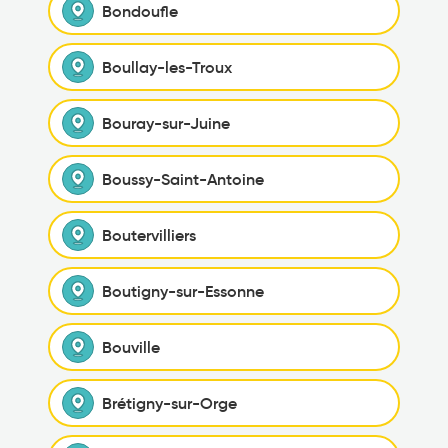
Bondoufle
Boullay-les-Troux
Bouray-sur-Juine
Boussy-Saint-Antoine
Boutervilliers
Boutigny-sur-Essonne
Bouville
Brétigny-sur-Orge