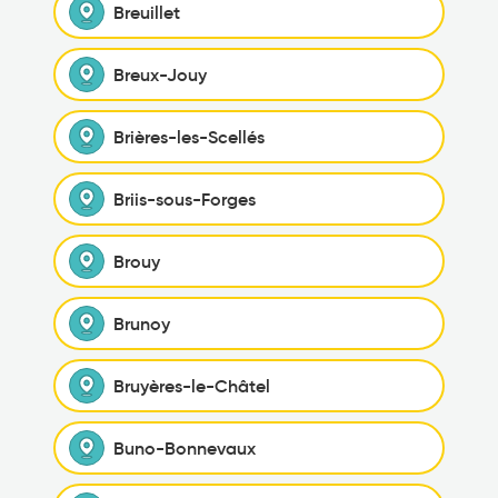
Breuillet
Breux-Jouy
Brières-les-Scellés
Briis-sous-Forges
Brouy
Brunoy
Bruyères-le-Châtel
Buno-Bonnevaux