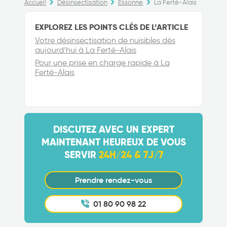
Accueil
Désinsectisation
Essonne
La Ferté-Alais
EXPLOREZ LES POINTS CLÉS DE L’ARTICLE
Votre désinsectisation de nuisibles dès
aujourd’hui à La Ferté-Alais
Pour une prise en charge rapide à La
Ferté-Alais
DISCUTEZ AVEC UN EXPERT
MAINTENANT HEUREUX DE VOUS
SERVIR
24H/24 & 7J/7
Prendre rendez-vous
01 80 90 98 22