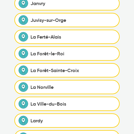
Janvry
Juvisy-sur-Orge
La Ferté-Alais
La Forêt-le-Roi
La Forêt-Sainte-Croix
La Norville
La Ville-du-Bois
Lardy