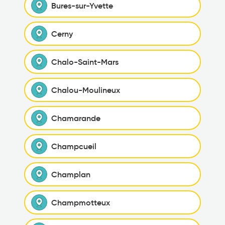
Bures-sur-Yvette
Cerny
Chalo-Saint-Mars
Chalou-Moulineux
Chamarande
Champcueil
Champlan
Champmotteux