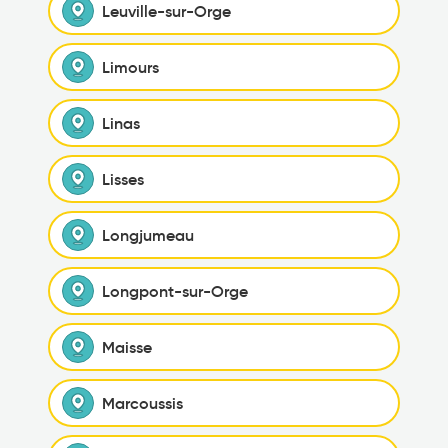
Leuville-sur-Orge
Limours
Linas
Lisses
Longjumeau
Longpont-sur-Orge
Maisse
Marcoussis