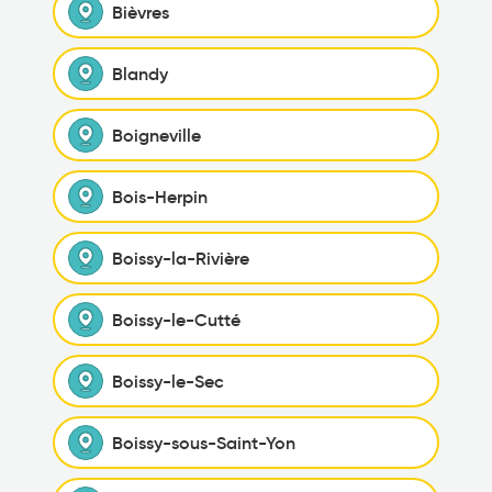
Bièvres
Blandy
Boigneville
Bois-Herpin
Boissy-la-Rivière
Boissy-le-Cutté
Boissy-le-Sec
Boissy-sous-Saint-Yon