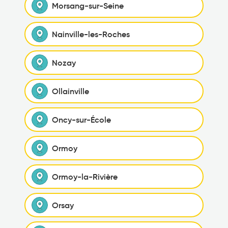
Morsang-sur-Seine
Nainville-les-Roches
Nozay
Ollainville
Oncy-sur-École
Ormoy
Ormoy-la-Rivière
Orsay