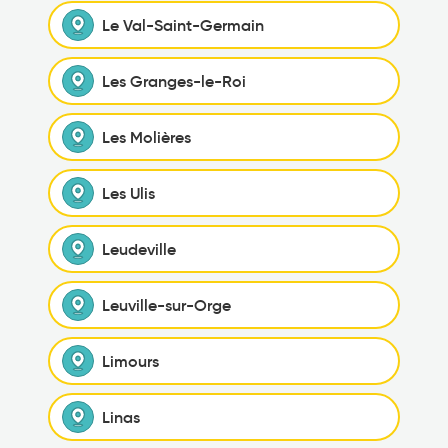
Le Val-Saint-Germain
Les Granges-le-Roi
Les Molières
Les Ulis
Leudeville
Leuville-sur-Orge
Limours
Linas