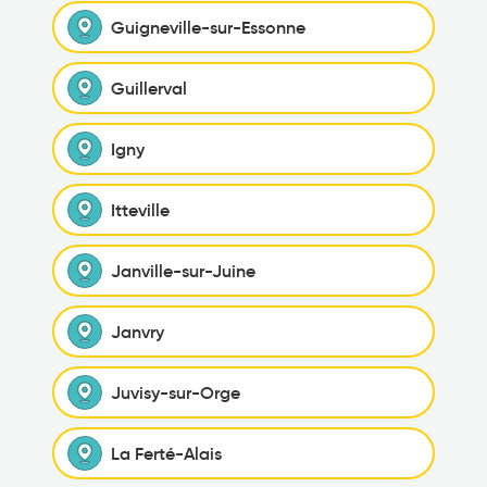
Guigneville-sur-Essonne
Guillerval
Igny
Itteville
Janville-sur-Juine
Janvry
Juvisy-sur-Orge
La Ferté-Alais