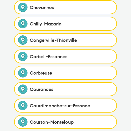
Chevannes
Chilly-Mazarin
Congerville-Thionville
Corbeil-Essonnes
Corbreuse
Courances
Courdimanche-sur-Essonne
Courson-Monteloup