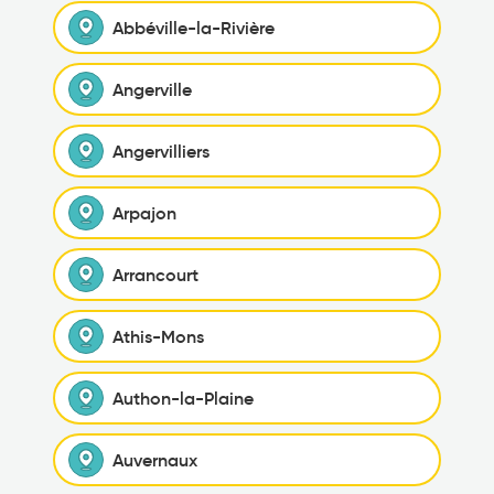
Abbéville-la-Rivière
Angerville
Angervilliers
Arpajon
Arrancourt
Athis-Mons
Authon-la-Plaine
Auvernaux