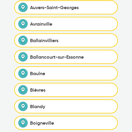
Auvers-Saint-Georges
Avrainville
Ballainvilliers
Ballancourt-sur-Essonne
Baulne
Bièvres
Blandy
Boigneville