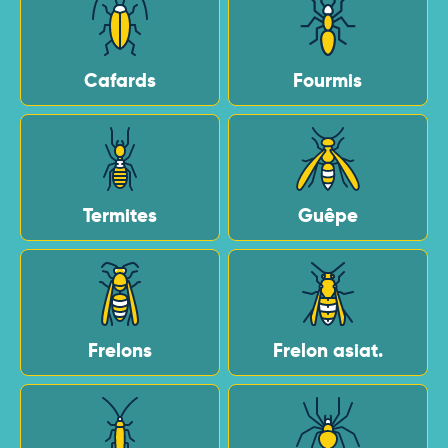
Cafards
Fourmis
Termites
Guêpe
Frelons
Frelon asiat.