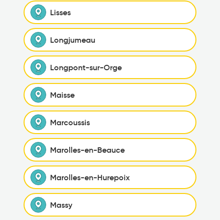
Lisses
Longjumeau
Longpont-sur-Orge
Maisse
Marcoussis
Marolles-en-Beauce
Marolles-en-Hurepoix
Massy