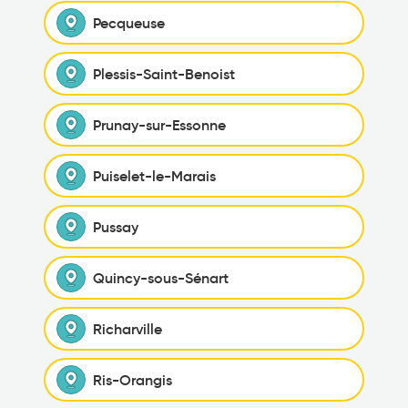
Pecqueuse
Plessis-Saint-Benoist
Prunay-sur-Essonne
Puiselet-le-Marais
Pussay
Quincy-sous-Sénart
Richarville
Ris-Orangis