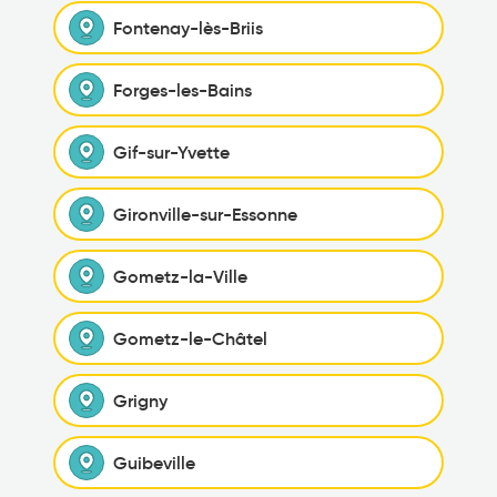
Fontenay-lès-Briis
Forges-les-Bains
Gif-sur-Yvette
Gironville-sur-Essonne
Gometz-la-Ville
Gometz-le-Châtel
Grigny
Guibeville