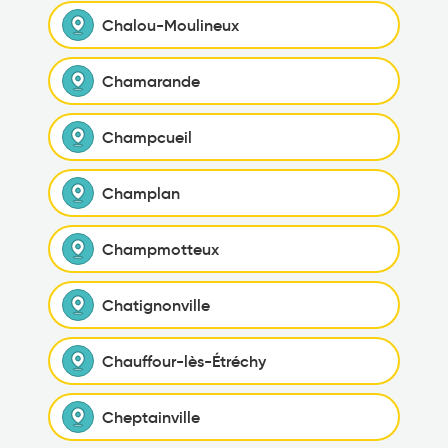
Chalou-Moulineux
Chamarande
Champcueil
Champlan
Champmotteux
Chatignonville
Chauffour-lès-Étréchy
Cheptainville