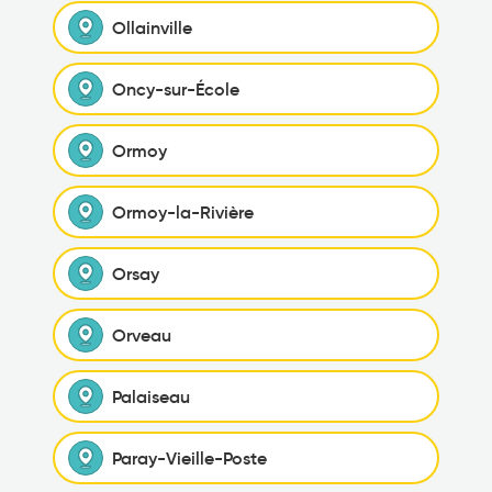
Ollainville
Oncy-sur-École
Ormoy
Ormoy-la-Rivière
Orsay
Orveau
Palaiseau
Paray-Vieille-Poste