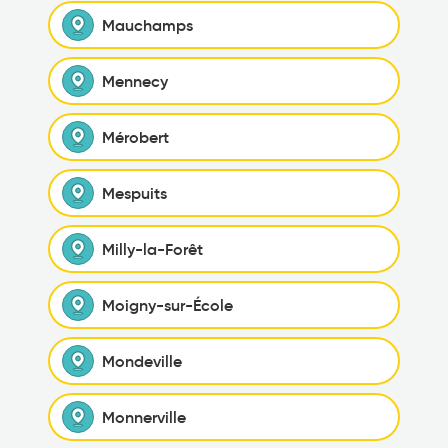
Mauchamps
Mennecy
Mérobert
Mespuits
Milly-la-Forêt
Moigny-sur-École
Mondeville
Monnerville