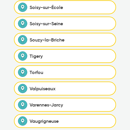
Soisy-sur-École
Soisy-sur-Seine
Souzy-la-Briche
Tigery
Torfou
Valpuiseaux
Varennes-Jarcy
Vaugrigneuse