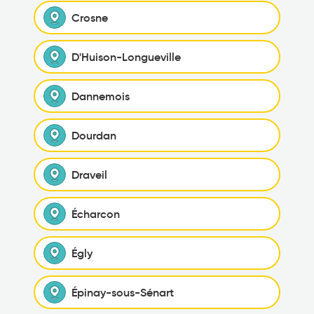
Crosne
D'Huison-Longueville
Dannemois
Dourdan
Draveil
Écharcon
Égly
Épinay-sous-Sénart