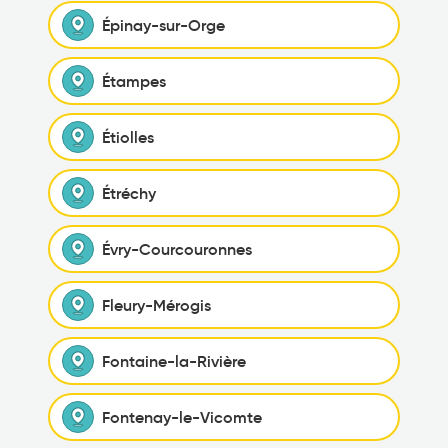
Épinay-sur-Orge
Étampes
Étiolles
Étréchy
Évry-Courcouronnes
Fleury-Mérogis
Fontaine-la-Rivière
Fontenay-le-Vicomte