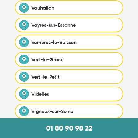
Vauhallan
Vayres-sur-Essonne
Verrières-le-Buisson
Vert-le-Grand
Vert-le-Petit
Videlles
Vigneux-sur-Seine
01 80 90 98 22
Villabé