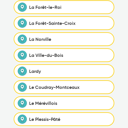
La Forêt-le-Roi
La Forêt-Sainte-Croix
La Norville
La Ville-du-Bois
Lardy
Le Coudray-Montceaux
Le Mérévillois
Le Plessis-Pâté