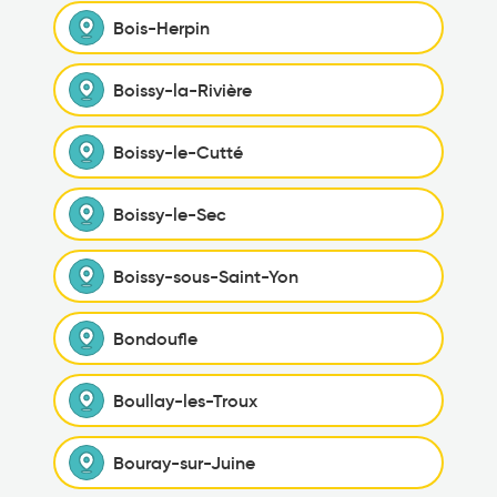
Bois-Herpin
Boissy-la-Rivière
Boissy-le-Cutté
Boissy-le-Sec
Boissy-sous-Saint-Yon
Bondoufle
Boullay-les-Troux
Bouray-sur-Juine