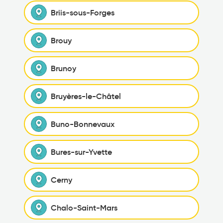
Briis-sous-Forges
Brouy
Brunoy
Bruyères-le-Châtel
Buno-Bonnevaux
Bures-sur-Yvette
Cerny
Chalo-Saint-Mars