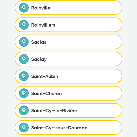
Roinville
Roinvilliers
Saclas
Saclay
Saint-Aubin
Saint-Chéron
Saint-Cyr-la-Rivière
Saint-Cyr-sous-Dourdan