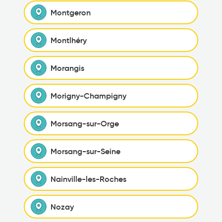
Montgeron
Montlhéry
Morangis
Morigny-Champigny
Morsang-sur-Orge
Morsang-sur-Seine
Nainville-les-Roches
Nozay