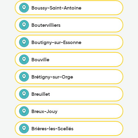
Boussy-Saint-Antoine
Boutervilliers
Boutigny-sur-Essonne
Bouville
Brétigny-sur-Orge
Breuillet
Breux-Jouy
Brières-les-Scellés