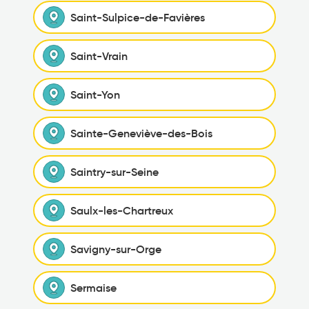
Saint-Sulpice-de-Favières
Saint-Vrain
Saint-Yon
Sainte-Geneviève-des-Bois
Saintry-sur-Seine
Saulx-les-Chartreux
Savigny-sur-Orge
Sermaise