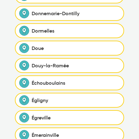
Donnemarie-Dontilly
Dormelles
Doue
Douy-la-Ramée
Échouboulains
Égligny
Égreville
Émerainville