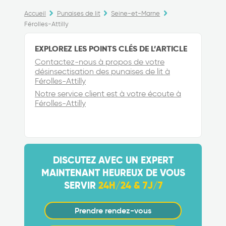
Accueil
Punaises de lit
Seine-et-Marne
Férolles-Attilly
EXPLOREZ LES POINTS CLÉS DE L’ARTICLE
Contactez-nous à propos de votre
désinsectisation des punaises de lit à
Férolles-Attilly
Notre service client est à votre écoute à
Férolles-Attilly
DISCUTEZ AVEC UN EXPERT
MAINTENANT HEUREUX DE VOUS
SERVIR
24H/24 & 7J/7
Prendre rendez-vous