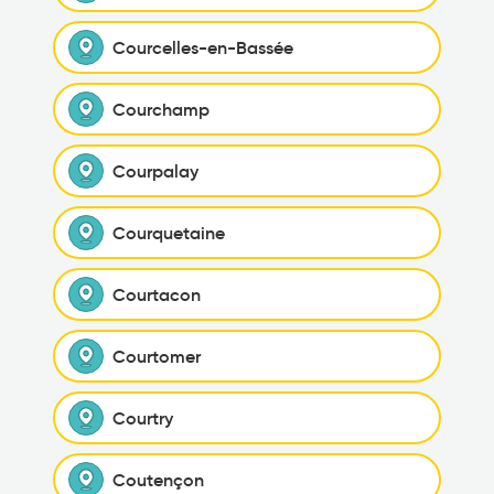
Courcelles-en-Bassée
Courchamp
Courpalay
Courquetaine
Courtacon
Courtomer
Courtry
Coutençon