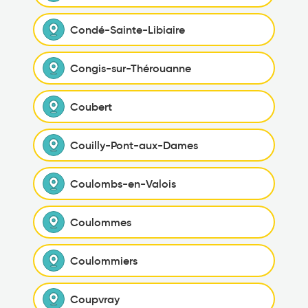
Condé-Sainte-Libiaire
Congis-sur-Thérouanne
Coubert
Couilly-Pont-aux-Dames
Coulombs-en-Valois
Coulommes
Coulommiers
Coupvray