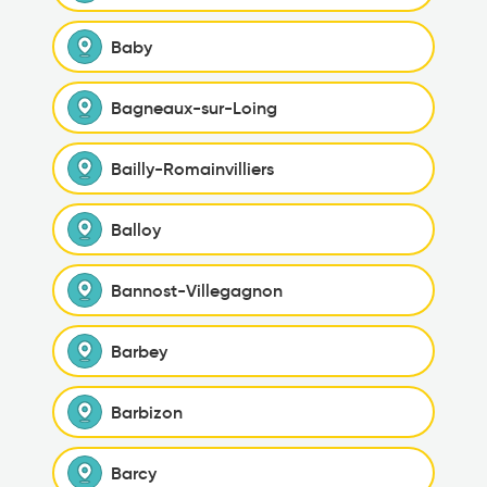
Baby
Bagneaux-sur-Loing
Bailly-Romainvilliers
Balloy
Bannost-Villegagnon
Barbey
Barbizon
Barcy