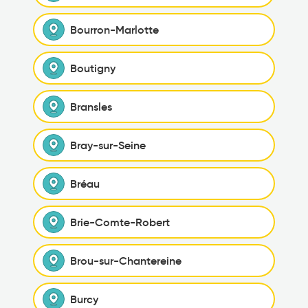
Bourron-Marlotte
Boutigny
Bransles
Bray-sur-Seine
Bréau
Brie-Comte-Robert
Brou-sur-Chantereine
Burcy