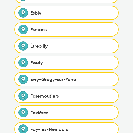
Esbly
Esmans
Étrépilly
Everly
Évry-Grégy-sur-Yerre
Faremoutiers
Favières
Faÿ-lès-Nemours