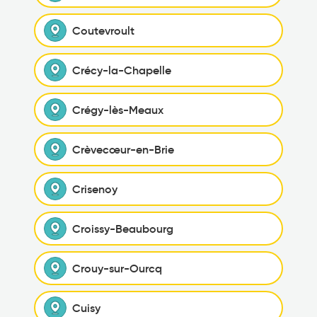
Coutevroult
Crécy-la-Chapelle
Crégy-lès-Meaux
Crèvecœur-en-Brie
Crisenoy
Croissy-Beaubourg
Crouy-sur-Ourcq
Cuisy