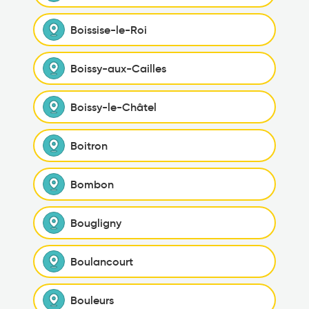
Boissise-le-Roi
Boissy-aux-Cailles
Boissy-le-Châtel
Boitron
Bombon
Bougligny
Boulancourt
Bouleurs