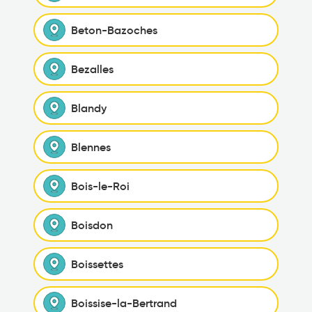
Beton-Bazoches
Bezalles
Blandy
Blennes
Bois-le-Roi
Boisdon
Boissettes
Boissise-la-Bertrand