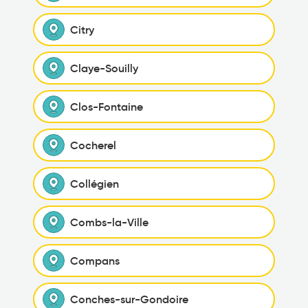
Citry
Claye-Souilly
Clos-Fontaine
Cocherel
Collégien
Combs-la-Ville
Compans
Conches-sur-Gondoire