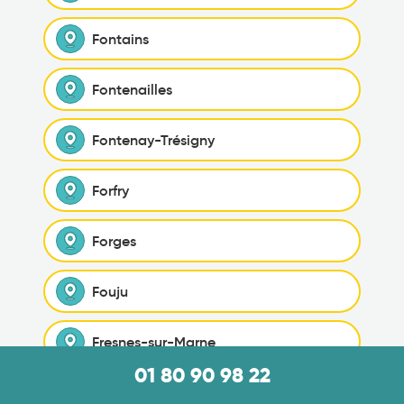
Fontains
Fontenailles
Fontenay-Trésigny
Forfry
Forges
Fouju
Fresnes-sur-Marne
01 80 90 98 22
Frétoy