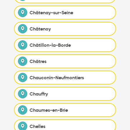
Châtenay-sur-Seine
Châtenoy
Châtillon-la-Borde
Châtres
Chauconin-Neufmontiers
Chauffry
Chaumes-en-Brie
Chelles