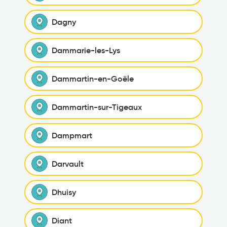
Dagny
Dammarie-les-Lys
Dammartin-en-Goële
Dammartin-sur-Tigeaux
Dampmart
Darvault
Dhuisy
Diant