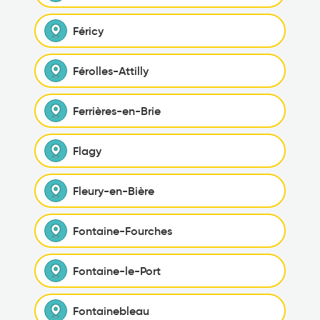
Féricy
Férolles-Attilly
Ferrières-en-Brie
Flagy
Fleury-en-Bière
Fontaine-Fourches
Fontaine-le-Port
Fontainebleau