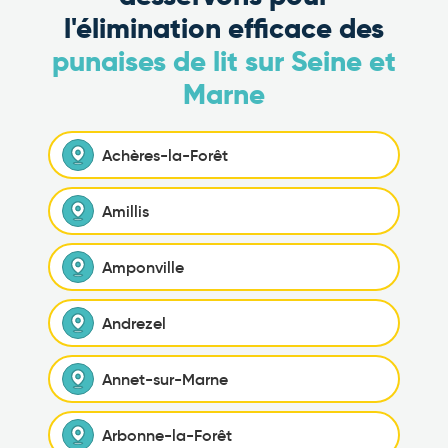
l'élimination efficace des
punaises de lit sur Seine et
Marne
Achères-la-Forêt
Amillis
Amponville
Andrezel
Annet-sur-Marne
Arbonne-la-Forêt