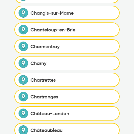
Changis-sur-Marne
Chanteloup-en-Brie
Charmentray
Charny
Chartrettes
Chartronges
Château-Landon
Châteaubleau