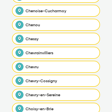
Chenoise-Cucharmoy
Chenou
Chessy
Chevrainvilliers
Chevru
Chevry-Cossigny
Chevry-en-Sereine
Choisy-en-Brie