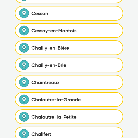
Cesson
Cessoy-en-Montois
Chailly-en-Bière
Chailly-en-Brie
Chaintreaux
Chalautre-la-Grande
Chalautre-la-Petite
Chalifert