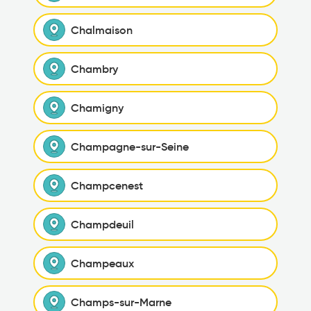
Chalmaison
Chambry
Chamigny
Champagne-sur-Seine
Champcenest
Champdeuil
Champeaux
Champs-sur-Marne