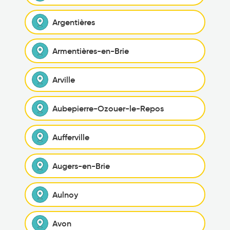
Argentières
Armentières-en-Brie
Arville
Aubepierre-Ozouer-le-Repos
Aufferville
Augers-en-Brie
Aulnoy
Avon