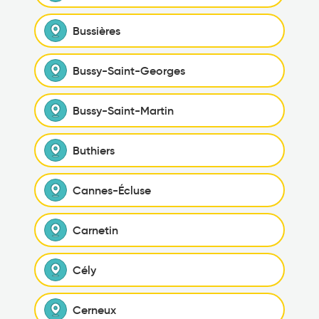
Bussières
Bussy-Saint-Georges
Bussy-Saint-Martin
Buthiers
Cannes-Écluse
Carnetin
Cély
Cerneux