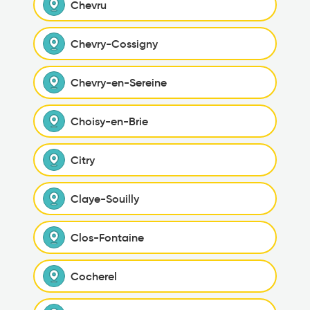
Chevru
Chevry-Cossigny
Chevry-en-Sereine
Choisy-en-Brie
Citry
Claye-Souilly
Clos-Fontaine
Cocherel