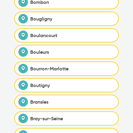
Bombon
Bougligny
Boulancourt
Bouleurs
Bourron-Marlotte
Boutigny
Bransles
Bray-sur-Seine