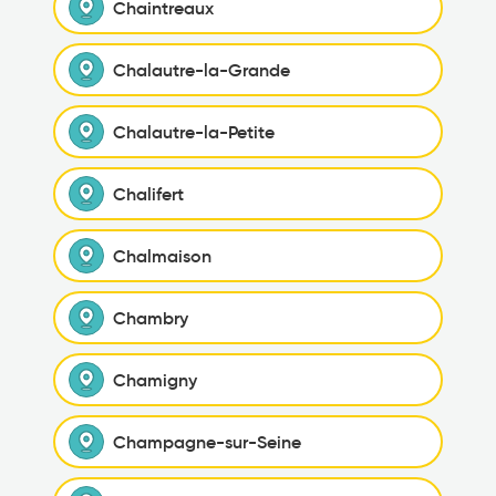
Chaintreaux
Chalautre-la-Grande
Chalautre-la-Petite
Chalifert
Chalmaison
Chambry
Chamigny
Champagne-sur-Seine