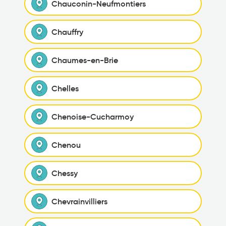
Chauconin-Neufmontiers
Chauffry
Chaumes-en-Brie
Chelles
Chenoise-Cucharmoy
Chenou
Chessy
Chevrainvilliers