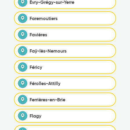
Évry-Grégy-sur-Yerre
Faremoutiers
Favières
Faÿ-lès-Nemours
Féricy
Férolles-Attilly
Ferrières-en-Brie
Flagy