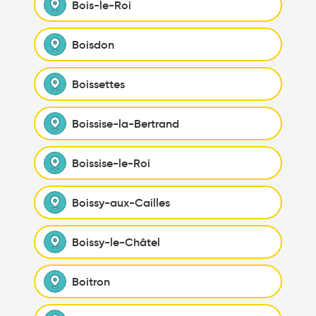
Bois-le-Roi
Boisdon
Boissettes
Boissise-la-Bertrand
Boissise-le-Roi
Boissy-aux-Cailles
Boissy-le-Châtel
Boitron