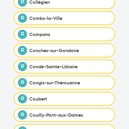
Collégien
Combs-la-Ville
Compans
Conches-sur-Gondoire
Condé-Sainte-Libiaire
Congis-sur-Thérouanne
Coubert
Couilly-Pont-aux-Dames