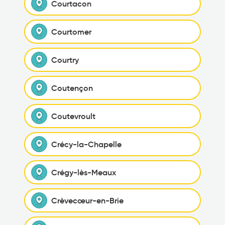
Courtacon
Courtomer
Courtry
Coutençon
Coutevroult
Crécy-la-Chapelle
Crégy-lès-Meaux
Crèvecœur-en-Brie