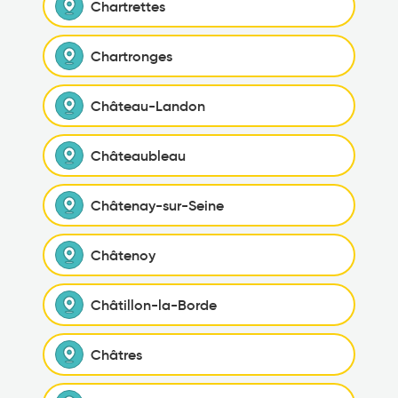
Chartrettes
Chartronges
Château-Landon
Châteaubleau
Châtenay-sur-Seine
Châtenoy
Châtillon-la-Borde
Châtres