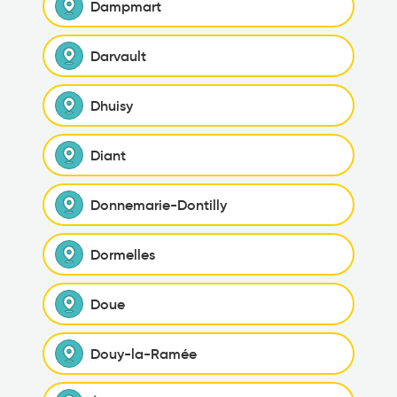
Dampmart
Darvault
Dhuisy
Diant
Donnemarie-Dontilly
Dormelles
Doue
Douy-la-Ramée