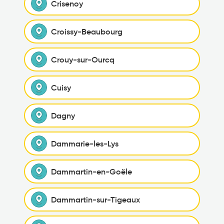
Crisenoy
Croissy-Beaubourg
Crouy-sur-Ourcq
Cuisy
Dagny
Dammarie-les-Lys
Dammartin-en-Goële
Dammartin-sur-Tigeaux