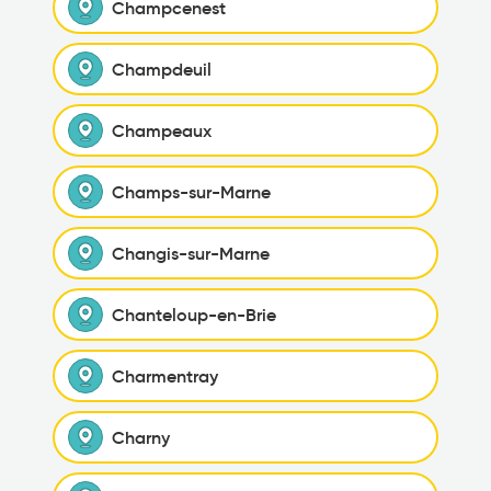
Champcenest
Champdeuil
Champeaux
Champs-sur-Marne
Changis-sur-Marne
Chanteloup-en-Brie
Charmentray
Charny