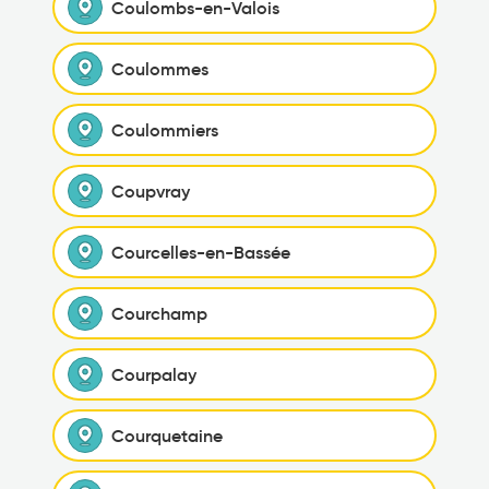
Coulombs-en-Valois
Coulommes
Coulommiers
Coupvray
Courcelles-en-Bassée
Courchamp
Courpalay
Courquetaine