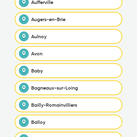
Aufferville
Augers-en-Brie
Aulnoy
Avon
Baby
Bagneaux-sur-Loing
Bailly-Romainvilliers
Balloy