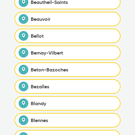
Beautheil-Saints
Beauvoir
Bellot
Bernay-Vilbert
Beton-Bazoches
Bezalles
Blandy
Blennes