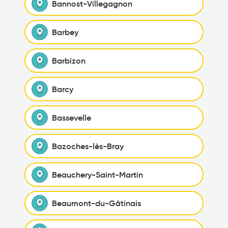
Bannost-Villegagnon
Barbey
Barbizon
Barcy
Bassevelle
Bazoches-lès-Bray
Beauchery-Saint-Martin
Beaumont-du-Gâtinais