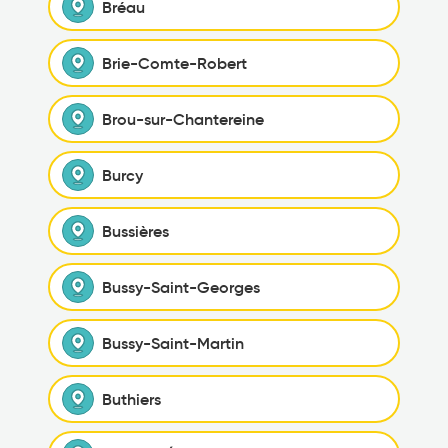
Bréau
Brie-Comte-Robert
Brou-sur-Chantereine
Burcy
Bussières
Bussy-Saint-Georges
Bussy-Saint-Martin
Buthiers