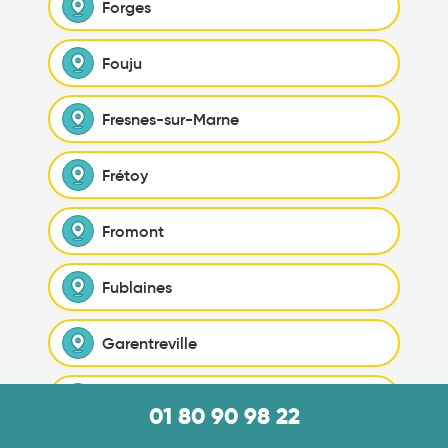
Forges
Fouju
Fresnes-sur-Marne
Frétoy
Fromont
Fublaines
Garentreville
Gastins
01 80 90 98 22