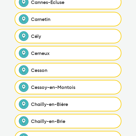
Cannes-Écluse
Carnetin
Cély
Cerneux
Cesson
Cessoy-en-Montois
Chailly-en-Bière
Chailly-en-Brie