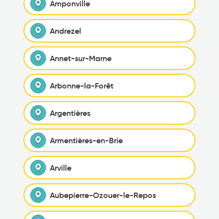
Amponville
Andrezel
Annet-sur-Marne
Arbonne-la-Forêt
Argentières
Armentières-en-Brie
Arville
Aubepierre-Ozouer-le-Repos