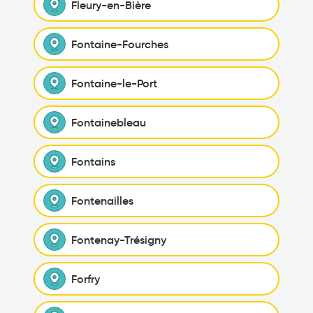
Fleury-en-Bière
Fontaine-Fourches
Fontaine-le-Port
Fontainebleau
Fontains
Fontenailles
Fontenay-Trésigny
Forfry