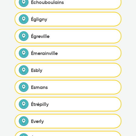
Échouboulains
Égligny
Égreville
Émerainville
Esbly
Esmans
Étrépilly
Everly