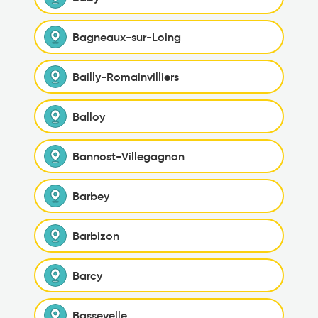
Bagneaux-sur-Loing
Bailly-Romainvilliers
Balloy
Bannost-Villegagnon
Barbey
Barbizon
Barcy
Bassevelle