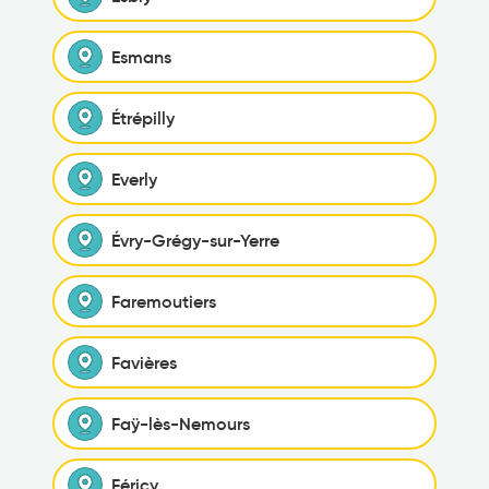
Esmans
Étrépilly
Everly
Évry-Grégy-sur-Yerre
Faremoutiers
Favières
Faÿ-lès-Nemours
Féricy