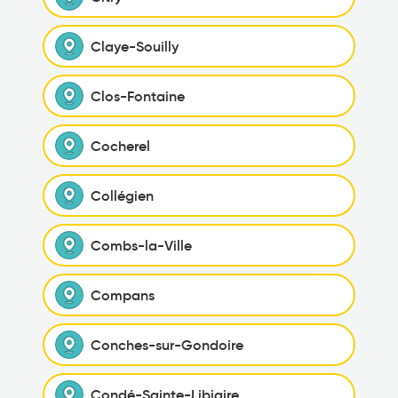
Claye-Souilly
Clos-Fontaine
Cocherel
Collégien
Combs-la-Ville
Compans
Conches-sur-Gondoire
Condé-Sainte-Libiaire