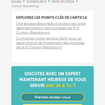
Accueil
Punaises de lit
Seine-et-Marne
Croissy-Beaubourg
EXPLOREZ LES POINTS CLÉS DE L’ARTICLE
Une équipe disponible à propos de votre
désinsectisation des punaises de lit à
Croissy-Beaubourg
Contactez notre service client pour un
devis gratuit de traitement des punaises
de lit à Croissy-Beaubourg
DISCUTEZ AVEC UN EXPERT
MAINTENANT HEUREUX DE VOUS
SERVIR
24H/24 & 7J/7
Prendre rendez-vous