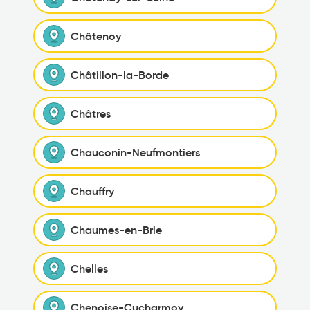
Châtenoy
Châtillon-la-Borde
Châtres
Chauconin-Neufmontiers
Chauffry
Chaumes-en-Brie
Chelles
Chenoise-Cucharmoy