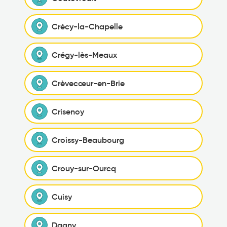
Crécy-la-Chapelle
Crégy-lès-Meaux
Crèvecœur-en-Brie
Crisenoy
Croissy-Beaubourg
Crouy-sur-Ourcq
Cuisy
Dagny