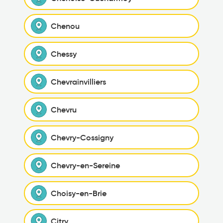
Chenou
Chessy
Chevrainvilliers
Chevru
Chevry-Cossigny
Chevry-en-Sereine
Choisy-en-Brie
Citry