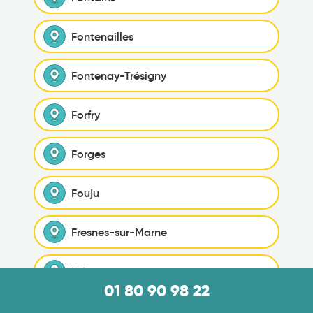
Fontenailles
Fontenay-Trésigny
Forfry
Forges
Fouju
Fresnes-sur-Marne
Frétoy
01 80 90 98 22
Fromont