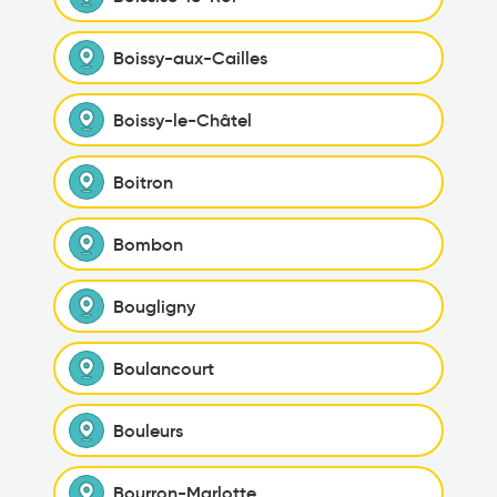
Boissy-aux-Cailles
Boissy-le-Châtel
Boitron
Bombon
Bougligny
Boulancourt
Bouleurs
Bourron-Marlotte