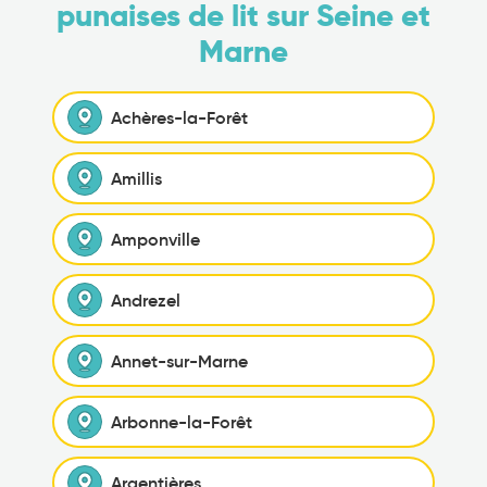
punaises de lit sur Seine et
Marne
Achères-la-Forêt
Amillis
Amponville
Andrezel
Annet-sur-Marne
Arbonne-la-Forêt
Argentières