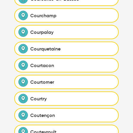
Courchamp
Courpalay
Courquetaine
Courtacon
Courtomer
Courtry
Coutençon
Coutevroult