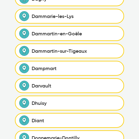
Dammarie-les-Lys
Dammartin-en-Goële
Dammartin-sur-Tigeaux
Dampmart
Darvault
Dhuisy
Diant
Donnemarie-Dontilly