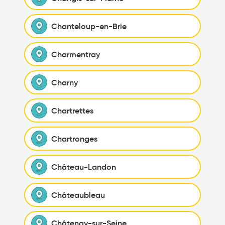
Chanteloup-en-Brie
Charmentray
Charny
Chartrettes
Chartronges
Château-Landon
Châteaubleau
Châtenay-sur-Seine