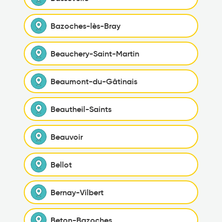
Bazoches-lès-Bray
Beauchery-Saint-Martin
Beaumont-du-Gâtinais
Beautheil-Saints
Beauvoir
Bellot
Bernay-Vilbert
Beton-Bazoches