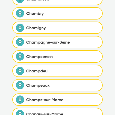
Chambry
Chamigny
Champagne-sur-Seine
Champcenest
Champdeuil
Champeaux
Champs-sur-Marne
Changis-sur-Marne