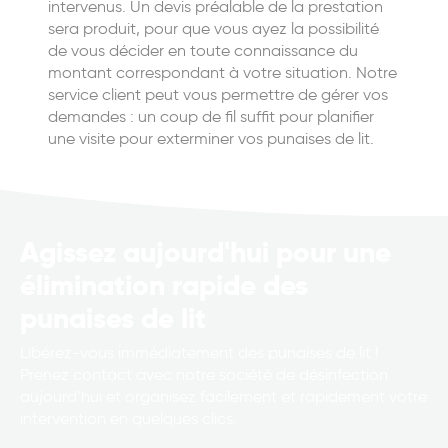
intervenus. Un devis préalable de la prestation
sera produit, pour que vous ayez la possibilité
de vous décider en toute connaissance du
montant correspondant à votre situation. Notre
service client peut vous permettre de gérer vos
demandes : un coup de fil suffit pour planifier
une visite pour exterminer vos punaises de lit.
Agissez aujourd'hui pour une
élimination rapide des
punaises de lit
Libérez-vous immédiatement des punaises de lit !
Prenez contact avec notre société de désinfection
aujourd’hui et organisez facilement et rapidement votre
intervention en quelques clics.