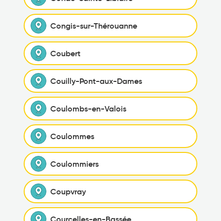
Congis-sur-Thérouanne
Coubert
Couilly-Pont-aux-Dames
Coulombs-en-Valois
Coulommes
Coulommiers
Coupvray
Courcelles-en-Bassée