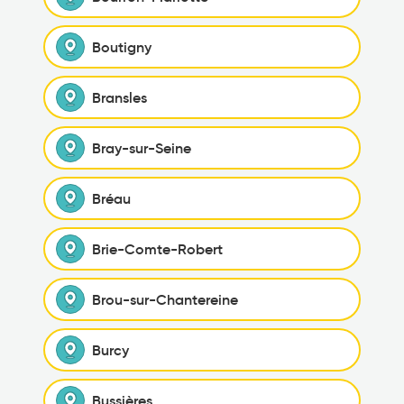
Boutigny
Bransles
Bray-sur-Seine
Bréau
Brie-Comte-Robert
Brou-sur-Chantereine
Burcy
Bussières