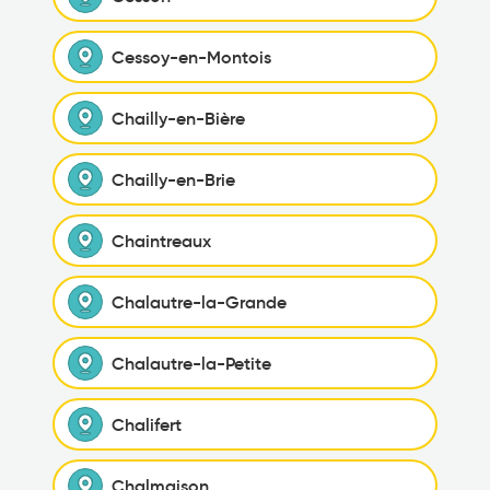
Cessoy-en-Montois
Chailly-en-Bière
Chailly-en-Brie
Chaintreaux
Chalautre-la-Grande
Chalautre-la-Petite
Chalifert
Chalmaison