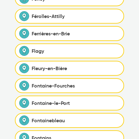
Férolles-Attilly
Ferrières-en-Brie
Flagy
Fleury-en-Bière
Fontaine-Fourches
Fontaine-le-Port
Fontainebleau
Fontains