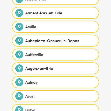
Armentières-en-Brie
Arville
Aubepierre-Ozouer-le-Repos
Aufferville
Augers-en-Brie
Aulnoy
Avon
Baby