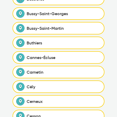
Bussy-Saint-Georges
Bussy-Saint-Martin
Buthiers
Cannes-Écluse
Carnetin
Cély
Cerneux
Cesson