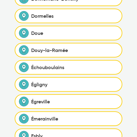
Dormelles
Doue
Douy-la-Ramée
Échouboulains
Égligny
Égreville
Émerainville
Esbly