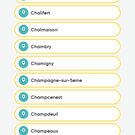
Chalifert
Chalmaison
Chambry
Chamigny
Champagne-sur-Seine
Champcenest
Champdeuil
Champeaux