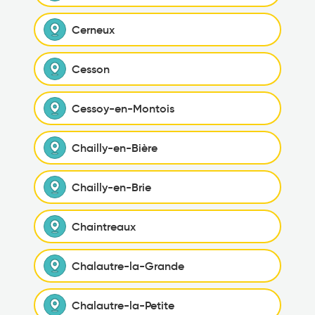
Cerneux
Cesson
Cessoy-en-Montois
Chailly-en-Bière
Chailly-en-Brie
Chaintreaux
Chalautre-la-Grande
Chalautre-la-Petite