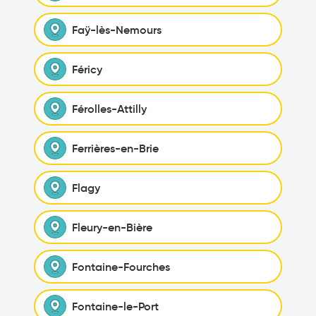
Faÿ-lès-Nemours
Féricy
Férolles-Attilly
Ferrières-en-Brie
Flagy
Fleury-en-Bière
Fontaine-Fourches
Fontaine-le-Port