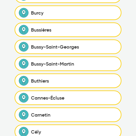
Burcy
Bussières
Bussy-Saint-Georges
Bussy-Saint-Martin
Buthiers
Cannes-Écluse
Carnetin
Cély