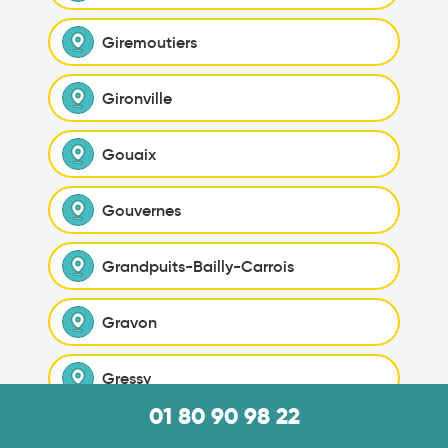
Giremoutiers
Gironville
Gouaix
Gouvernes
Grandpuits-Bailly-Carrois
Gravon
Gressy
01 80 90 98 22
Gretz-Armainvilliers