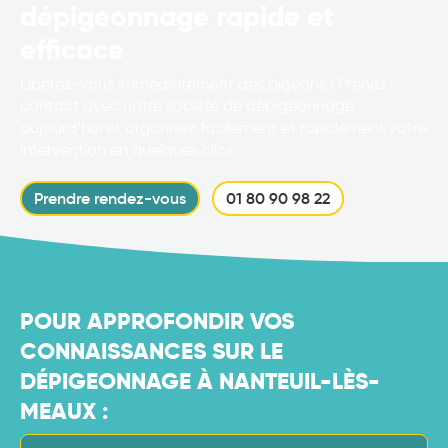
dépigeonnage rapide et
efficace
Libérez-vous immédiatement des pigeons ! Prenez
contact avec notre société de dépigeonnage
aujourd’hui et organisez facilement et rapidement votre
intervention en quelques clics.
Prendre rendez-vous
01 80 90 98 22
POUR APPROFONDIR VOS
CONNAISSANCES SUR LE
DÉPIGEONNAGE À NANTEUIL-LÈS-
MEAUX :