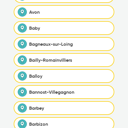
Avon
Baby
Bagneaux-sur-Loing
Bailly-Romainvilliers
Balloy
Bannost-Villegagnon
Barbey
Barbizon