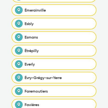
Émerainville
Esbly
Esmans
Étrépilly
Everly
Évry-Grégy-sur-Yerre
Faremoutiers
Favières