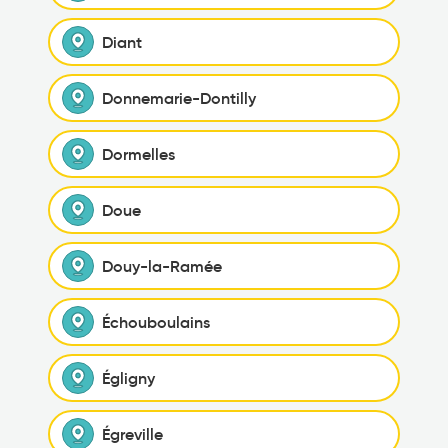
Diant
Donnemarie-Dontilly
Dormelles
Doue
Douy-la-Ramée
Échouboulains
Égligny
Égreville