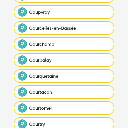
Coupvray
Courcelles-en-Bassée
Courchamp
Courpalay
Courquetaine
Courtacon
Courtomer
Courtry