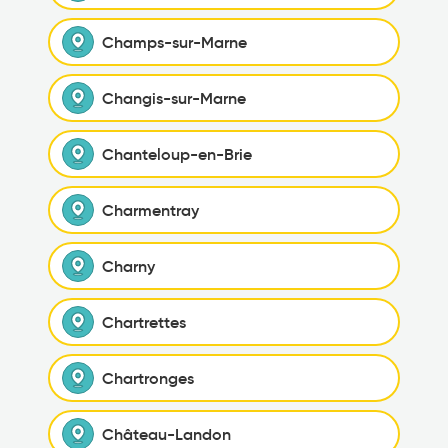
Champs-sur-Marne
Changis-sur-Marne
Chanteloup-en-Brie
Charmentray
Charny
Chartrettes
Chartronges
Château-Landon