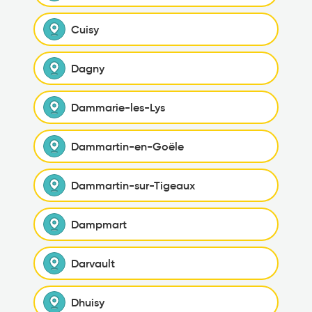
Cuisy
Dagny
Dammarie-les-Lys
Dammartin-en-Goële
Dammartin-sur-Tigeaux
Dampmart
Darvault
Dhuisy