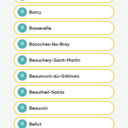
Barcy
Bassevelle
Bazoches-lès-Bray
Beauchery-Saint-Martin
Beaumont-du-Gâtinais
Beautheil-Saints
Beauvoir
Bellot