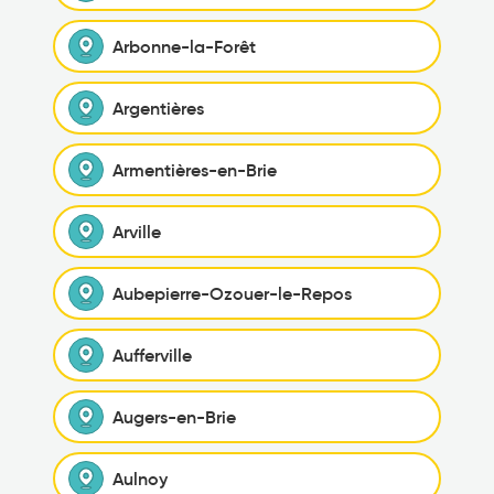
Arbonne-la-Forêt
Argentières
Armentières-en-Brie
Arville
Aubepierre-Ozouer-le-Repos
Aufferville
Augers-en-Brie
Aulnoy