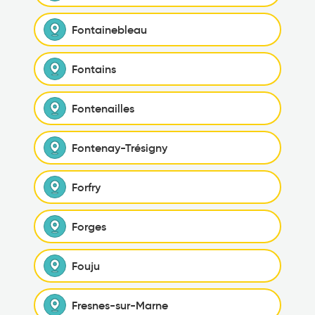
Fontainebleau
Fontains
Fontenailles
Fontenay-Trésigny
Forfry
Forges
Fouju
Fresnes-sur-Marne