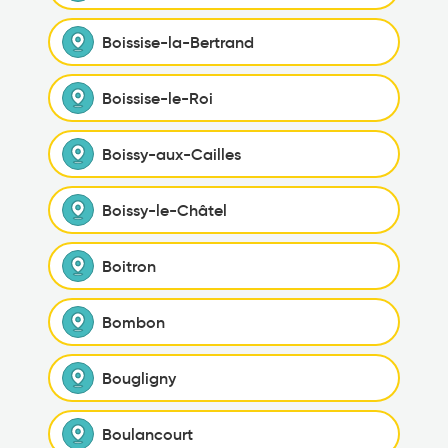
Boissise-la-Bertrand
Boissise-le-Roi
Boissy-aux-Cailles
Boissy-le-Châtel
Boitron
Bombon
Bougligny
Boulancourt