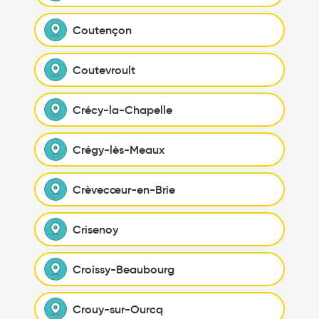
Coutençon
Coutevroult
Crécy-la-Chapelle
Crégy-lès-Meaux
Crèvecœur-en-Brie
Crisenoy
Croissy-Beaubourg
Crouy-sur-Ourcq