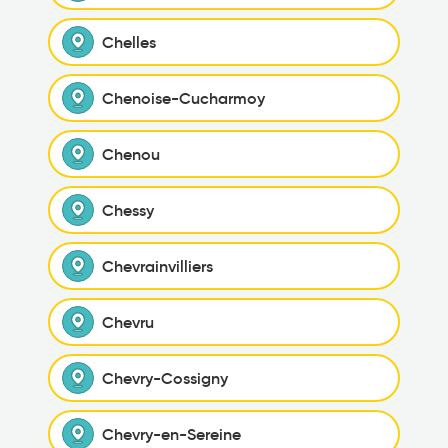
Chelles
Chenoise-Cucharmoy
Chenou
Chessy
Chevrainvilliers
Chevru
Chevry-Cossigny
Chevry-en-Sereine