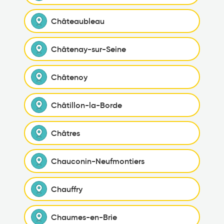
Châteaubleau
Châtenay-sur-Seine
Châtenoy
Châtillon-la-Borde
Châtres
Chauconin-Neufmontiers
Chauffry
Chaumes-en-Brie