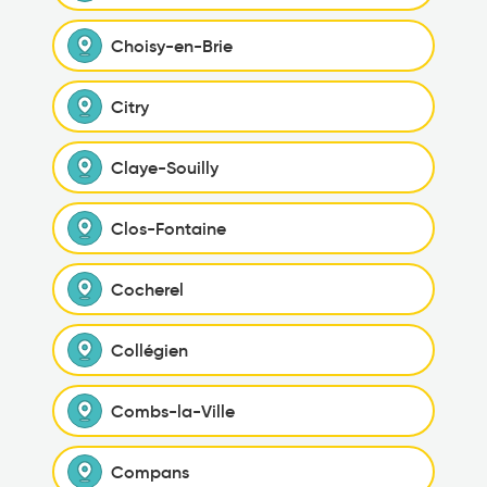
Choisy-en-Brie
Citry
Claye-Souilly
Clos-Fontaine
Cocherel
Collégien
Combs-la-Ville
Compans