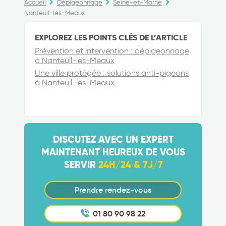
Accueil
Dépigeonnage
Seine-et-Marne
Nanteuil-lès-Meaux
EXPLOREZ LES POINTS CLÉS DE L’ARTICLE
Prévention et intervention : dépigeonnage
à Nanteuil-lès-Meaux
Une ville protégée : solutions anti-pigeons
à Nanteuil-lès-Meaux
DISCUTEZ AVEC UN EXPERT
MAINTENANT HEUREUX DE VOUS
SERVIR
24H/24 & 7J/7
Prendre rendez-vous
01 80 90 98 22