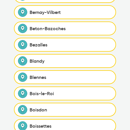
Bernay-Vilbert
Beton-Bazoches
Bezalles
Blandy
Blennes
Bois-le-Roi
Boisdon
Boissettes