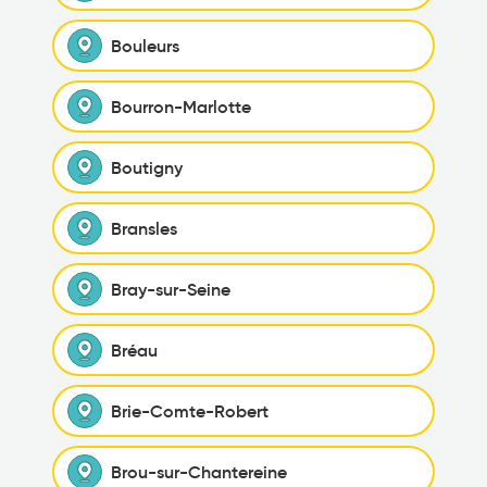
Bouleurs
Bourron-Marlotte
Boutigny
Bransles
Bray-sur-Seine
Bréau
Brie-Comte-Robert
Brou-sur-Chantereine