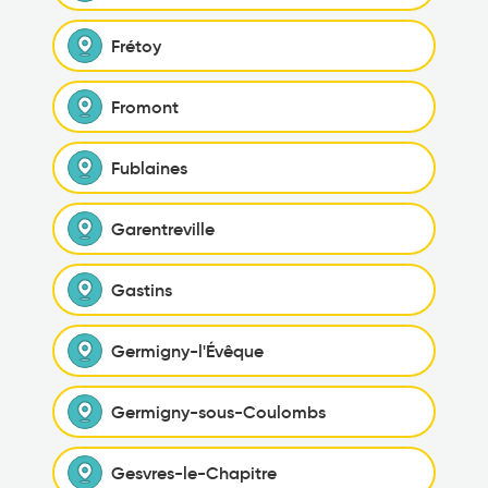
Frétoy
Fromont
Fublaines
Garentreville
Gastins
Germigny-l'Évêque
Germigny-sous-Coulombs
Gesvres-le-Chapitre