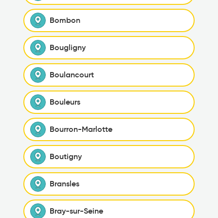
Bombon
Bougligny
Boulancourt
Bouleurs
Bourron-Marlotte
Boutigny
Bransles
Bray-sur-Seine