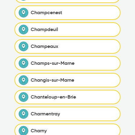
Champcenest
Champdeuil
Champeaux
Champs-sur-Marne
Changis-sur-Marne
Chanteloup-en-Brie
Charmentray
Charny