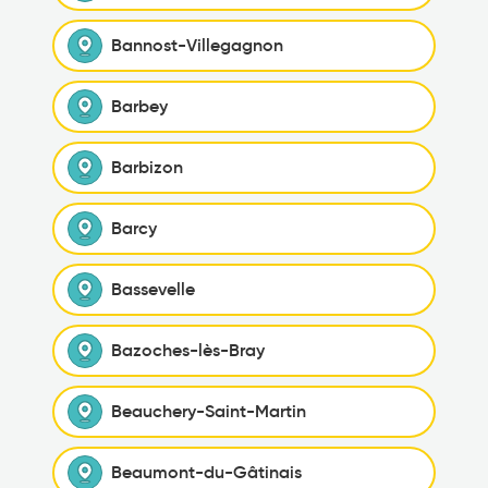
Bannost-Villegagnon
Barbey
Barbizon
Barcy
Bassevelle
Bazoches-lès-Bray
Beauchery-Saint-Martin
Beaumont-du-Gâtinais