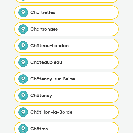
Chartrettes
Chartronges
Château-Landon
Châteaubleau
Châtenay-sur-Seine
Châtenoy
Châtillon-la-Borde
Châtres