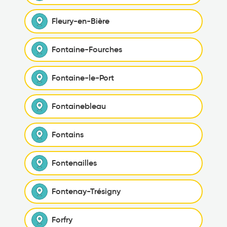
Fleury-en-Bière
Fontaine-Fourches
Fontaine-le-Port
Fontainebleau
Fontains
Fontenailles
Fontenay-Trésigny
Forfry