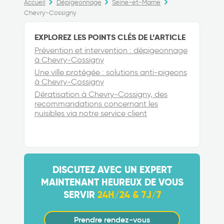
Accueil
Dépigeonnage
Seine-et-Marne
Chevry-Cossigny
EXPLOREZ LES POINTS CLÉS DE L’ARTICLE
Prévention et intervention : dépigeonnage
à Chevry-Cossigny
Une ville protégée : solutions anti-pigeons
à Chevry-Cossigny
Dératisation à Chevry-Cossigny, des
recommandations concernant les
nuisibles via notre service client
DISCUTEZ AVEC UN EXPERT
MAINTENANT HEUREUX DE VOUS
SERVIR
24H/24 & 7J/7
Prendre rendez-vous