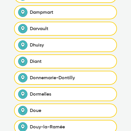
Dampmart
Darvault
Dhuisy
Diant
Donnemarie-Dontilly
Dormelles
Doue
Douy-la-Ramée