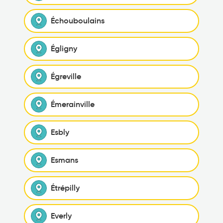
Échouboulains
Égligny
Égreville
Émerainville
Esbly
Esmans
Étrépilly
Everly