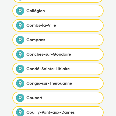
Collégien
Combs-la-Ville
Compans
Conches-sur-Gondoire
Condé-Sainte-Libiaire
Congis-sur-Thérouanne
Coubert
Couilly-Pont-aux-Dames