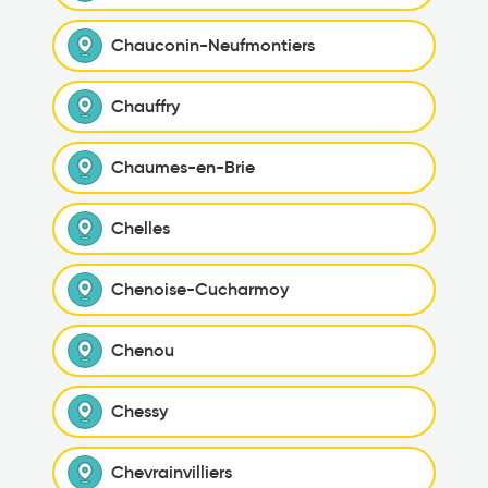
Chauconin-Neufmontiers
Chauffry
Chaumes-en-Brie
Chelles
Chenoise-Cucharmoy
Chenou
Chessy
Chevrainvilliers