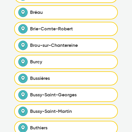
Bréau
Brie-Comte-Robert
Brou-sur-Chantereine
Burcy
Bussières
Bussy-Saint-Georges
Bussy-Saint-Martin
Buthiers