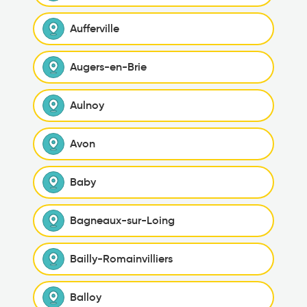
Aufferville
Augers-en-Brie
Aulnoy
Avon
Baby
Bagneaux-sur-Loing
Bailly-Romainvilliers
Balloy