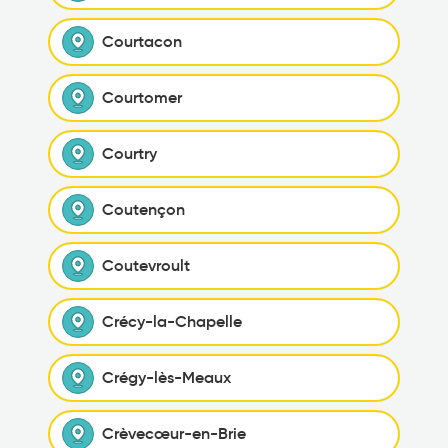
Courtacon
Courtomer
Courtry
Coutençon
Coutevroult
Crécy-la-Chapelle
Crégy-lès-Meaux
Crèvecœur-en-Brie