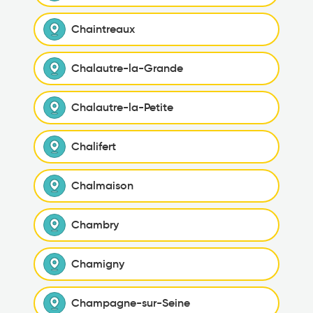
Chaintreaux
Chalautre-la-Grande
Chalautre-la-Petite
Chalifert
Chalmaison
Chambry
Chamigny
Champagne-sur-Seine