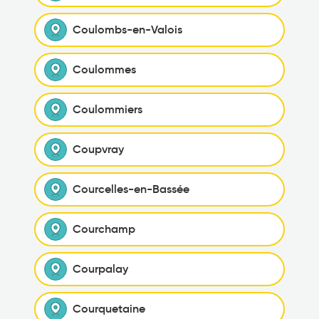
Coulombs-en-Valois
Coulommes
Coulommiers
Coupvray
Courcelles-en-Bassée
Courchamp
Courpalay
Courquetaine