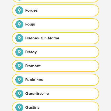
Forges
Fouju
Fresnes-sur-Marne
Frétoy
Fromont
Fublaines
Garentreville
Gastins