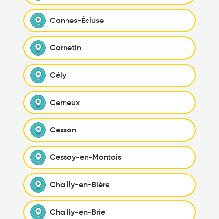
Cannes-Écluse
Carnetin
Cély
Cerneux
Cesson
Cessoy-en-Montois
Chailly-en-Bière
Chailly-en-Brie