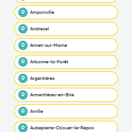
Amponville
Andrezel
Annet-sur-Marne
Arbonne-la-Forêt
Argentières
Armentières-en-Brie
Arville
Aubepierre-Ozouer-le-Repos