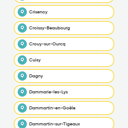
Crisenoy
Croissy-Beaubourg
Crouy-sur-Ourcq
Cuisy
Dagny
Dammarie-les-Lys
Dammartin-en-Goële
Dammartin-sur-Tigeaux