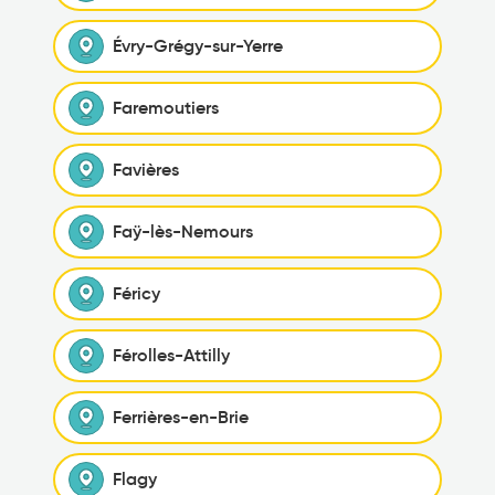
Évry-Grégy-sur-Yerre
Faremoutiers
Favières
Faÿ-lès-Nemours
Féricy
Férolles-Attilly
Ferrières-en-Brie
Flagy