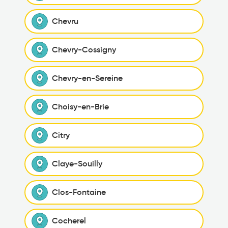
Chevru
Chevry-Cossigny
Chevry-en-Sereine
Choisy-en-Brie
Citry
Claye-Souilly
Clos-Fontaine
Cocherel