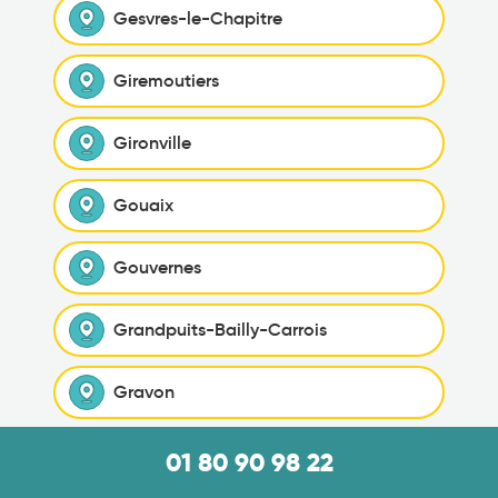
Gesvres-le-Chapitre
Giremoutiers
Gironville
Gouaix
Gouvernes
Grandpuits-Bailly-Carrois
Gravon
Gressy
01 80 90 98 22