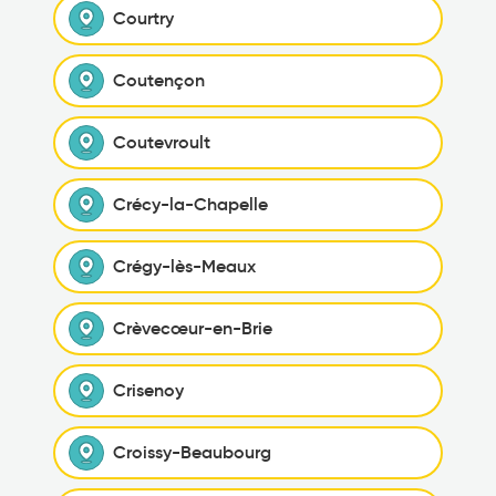
Courtry
Coutençon
Coutevroult
Crécy-la-Chapelle
Crégy-lès-Meaux
Crèvecœur-en-Brie
Crisenoy
Croissy-Beaubourg