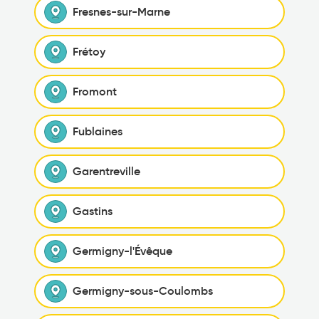
Fresnes-sur-Marne
Frétoy
Fromont
Fublaines
Garentreville
Gastins
Germigny-l'Évêque
Germigny-sous-Coulombs