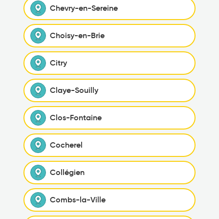
Chevry-en-Sereine
Choisy-en-Brie
Citry
Claye-Souilly
Clos-Fontaine
Cocherel
Collégien
Combs-la-Ville