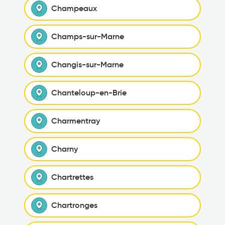
Champeaux
Champs-sur-Marne
Changis-sur-Marne
Chanteloup-en-Brie
Charmentray
Charny
Chartrettes
Chartronges