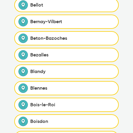
Bellot
Bernay-Vilbert
Beton-Bazoches
Bezalles
Blandy
Blennes
Bois-le-Roi
Boisdon