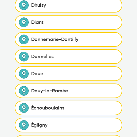
Dhuisy
Diant
Donnemarie-Dontilly
Dormelles
Doue
Douy-la-Ramée
Échouboulains
Égligny