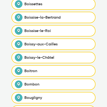
Boissettes
Boissise-la-Bertrand
Boissise-le-Roi
Boissy-aux-Cailles
Boissy-le-Châtel
Boitron
Bombon
Bougligny