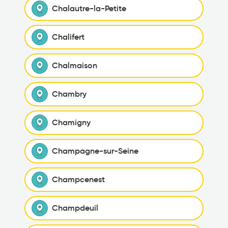
Chalautre-la-Petite
Chalifert
Chalmaison
Chambry
Chamigny
Champagne-sur-Seine
Champcenest
Champdeuil