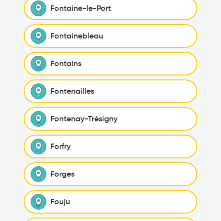
Fontaine-le-Port
Fontainebleau
Fontains
Fontenailles
Fontenay-Trésigny
Forfry
Forges
Fouju