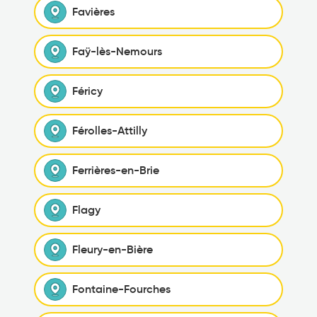
Favières
Faÿ-lès-Nemours
Féricy
Férolles-Attilly
Ferrières-en-Brie
Flagy
Fleury-en-Bière
Fontaine-Fourches