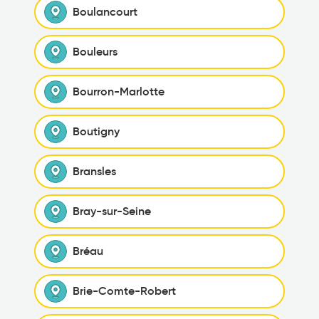
Boulancourt
Bouleurs
Bourron-Marlotte
Boutigny
Bransles
Bray-sur-Seine
Bréau
Brie-Comte-Robert