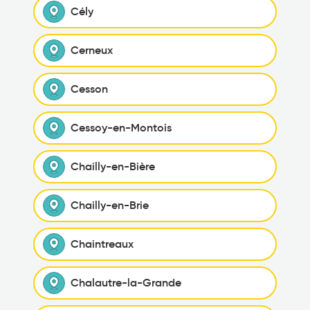
Cély
Cerneux
Cesson
Cessoy-en-Montois
Chailly-en-Bière
Chailly-en-Brie
Chaintreaux
Chalautre-la-Grande