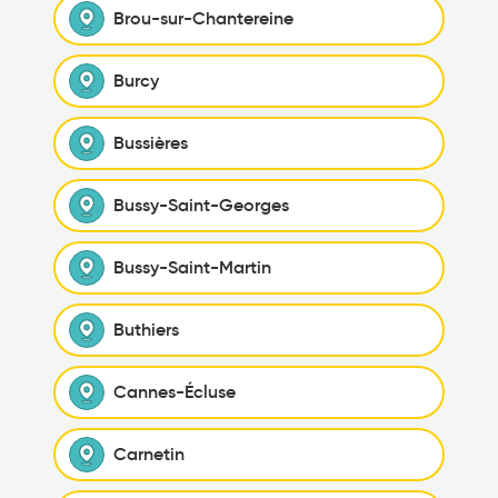
Brou-sur-Chantereine
Burcy
Bussières
Bussy-Saint-Georges
Bussy-Saint-Martin
Buthiers
Cannes-Écluse
Carnetin