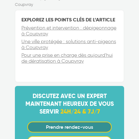
Coupvray
EXPLOREZ LES POINTS CLÉS DE L’ARTICLE
Prévention et intervention : dépigeonnage
à Coupvray
Une ville protégée : solutions anti-pigeons
à Coupvray
Pour une prise en charge dès aujourd'hui
de dératisation à Coupvray
DISCUTEZ AVEC UN EXPERT
MAINTENANT HEUREUX DE VOUS
SERVIR
24H/24 & 7J/7
Prendre rendez-vous