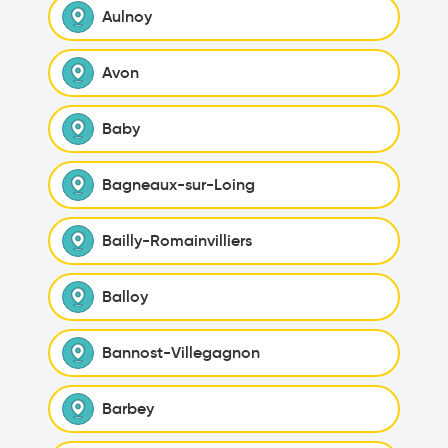
Aulnoy
Avon
Baby
Bagneaux-sur-Loing
Bailly-Romainvilliers
Balloy
Bannost-Villegagnon
Barbey