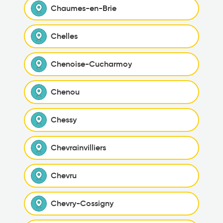
Chaumes-en-Brie
Chelles
Chenoise-Cucharmoy
Chenou
Chessy
Chevrainvilliers
Chevru
Chevry-Cossigny