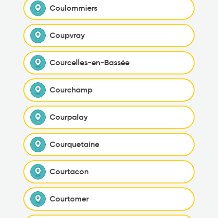
Coulommiers
Coupvray
Courcelles-en-Bassée
Courchamp
Courpalay
Courquetaine
Courtacon
Courtomer