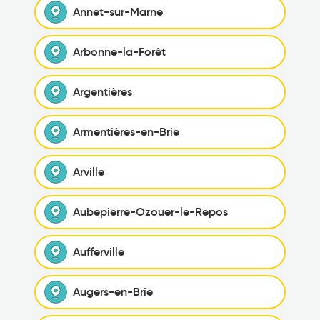
Annet-sur-Marne
Arbonne-la-Forêt
Argentières
Armentières-en-Brie
Arville
Aubepierre-Ozouer-le-Repos
Aufferville
Augers-en-Brie