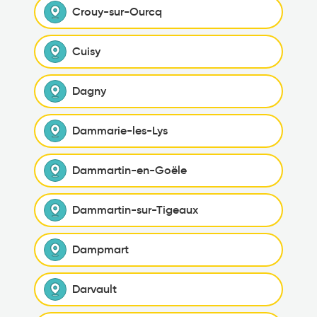
Crouy-sur-Ourcq
Cuisy
Dagny
Dammarie-les-Lys
Dammartin-en-Goële
Dammartin-sur-Tigeaux
Dampmart
Darvault