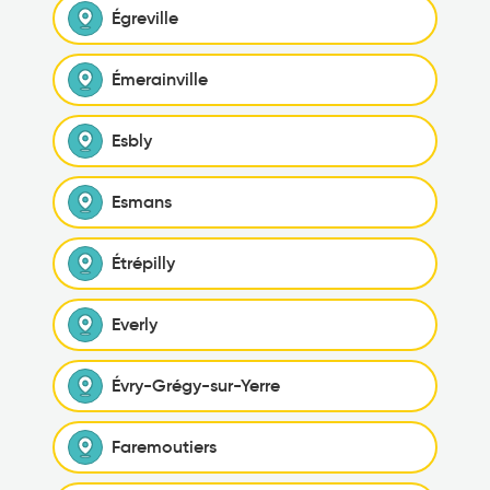
Égreville
Émerainville
Esbly
Esmans
Étrépilly
Everly
Évry-Grégy-sur-Yerre
Faremoutiers