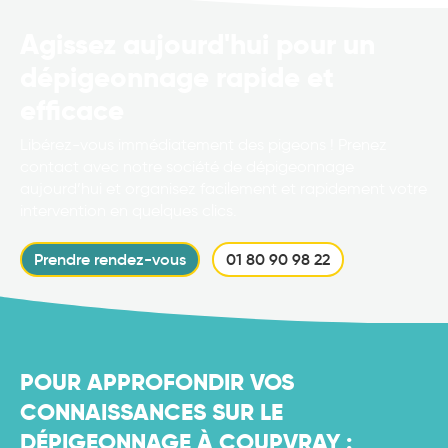
Agissez aujourd'hui pour un
dépigeonnage rapide et
efficace
Libérez-vous immédiatement des pigeons ! Prenez
contact avec notre société de dépigeonnage
aujourd’hui et organisez facilement et rapidement votre
intervention en quelques clics.
Prendre rendez-vous
01 80 90 98 22
POUR APPROFONDIR VOS
CONNAISSANCES SUR LE
DÉPIGEONNAGE À COUPVRAY :