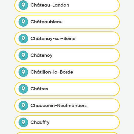
Château-Landon
Châteaubleau
Châtenay-sur-Seine
Châtenoy
Châtillon-la-Borde
Châtres
Chauconin-Neufmontiers
Chauffry