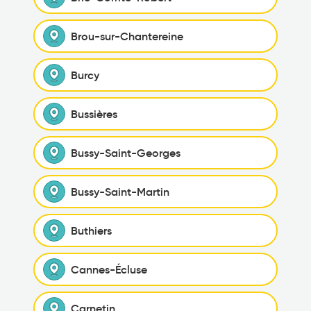
Brou-sur-Chantereine
Burcy
Bussières
Bussy-Saint-Georges
Bussy-Saint-Martin
Buthiers
Cannes-Écluse
Carnetin