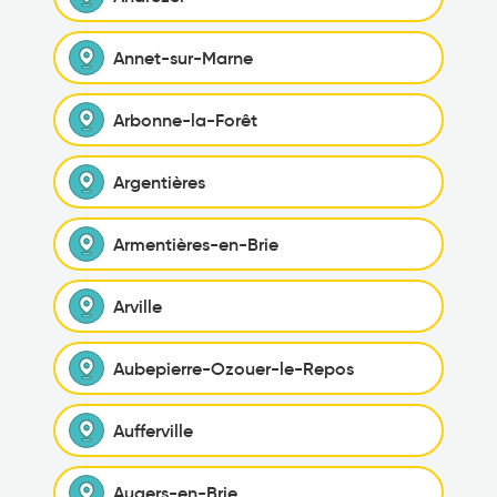
Annet-sur-Marne
Arbonne-la-Forêt
Argentières
Armentières-en-Brie
Arville
Aubepierre-Ozouer-le-Repos
Aufferville
Augers-en-Brie