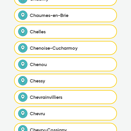
Chaumes-en-Brie
Chelles
Chenoise-Cucharmoy
Chenou
Chessy
Chevrainvilliers
Chevru
Chevry-Cossigny