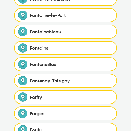
Fontaine-le-Port
Fontainebleau
Fontains
Fontenailles
Fontenay-Trésigny
Forfry
Forges
Fouju