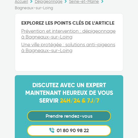
Accueil
Dépigeonnage
Seine-et-Marne
Bagneaux-sur-Loing
EXPLOREZ LES POINTS CLÉS DE L’ARTICLE
Prévention et intervention : dépigeonnage
à Bagneaux-sur-Loing
Une ville protégée : solutions anti-pigeons
à Bagneaux-sur-Loing
DISCUTEZ AVEC UN EXPERT
MAINTENANT HEUREUX DE VOUS
SERVIR
24H/24 & 7J/7
Prendre rendez-vous
01 80 90 98 22