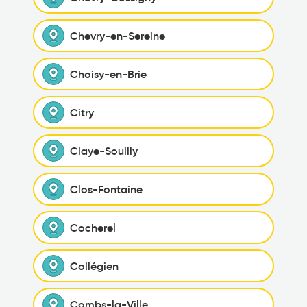
Chevry-en-Sereine
Choisy-en-Brie
Citry
Claye-Souilly
Clos-Fontaine
Cocherel
Collégien
Combs-la-Ville