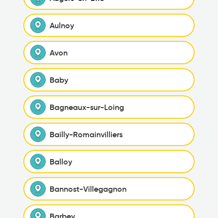
Aulnoy
Avon
Baby
Bagneaux-sur-Loing
Bailly-Romainvilliers
Balloy
Bannost-Villegagnon
Barbey