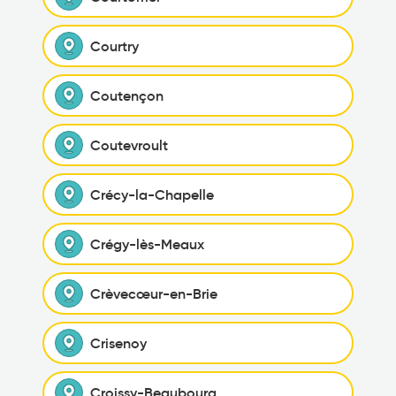
Courtry
Coutençon
Coutevroult
Crécy-la-Chapelle
Crégy-lès-Meaux
Crèvecœur-en-Brie
Crisenoy
Croissy-Beaubourg