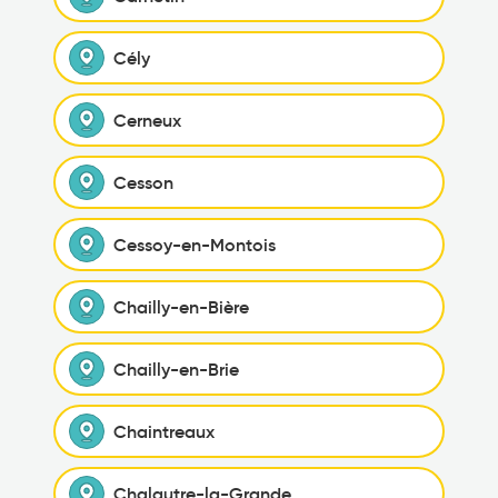
Cély
Cerneux
Cesson
Cessoy-en-Montois
Chailly-en-Bière
Chailly-en-Brie
Chaintreaux
Chalautre-la-Grande