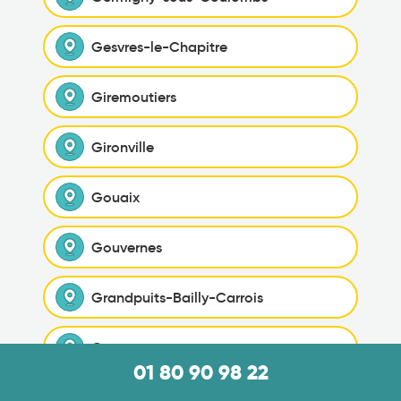
Gesvres-le-Chapitre
Giremoutiers
Gironville
Gouaix
Gouvernes
Grandpuits-Bailly-Carrois
Gravon
01 80 90 98 22
Gressy