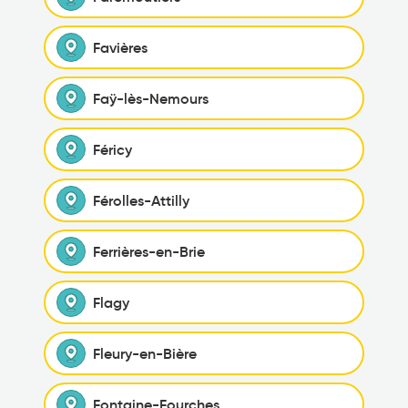
Favières
Faÿ-lès-Nemours
Féricy
Férolles-Attilly
Ferrières-en-Brie
Flagy
Fleury-en-Bière
Fontaine-Fourches