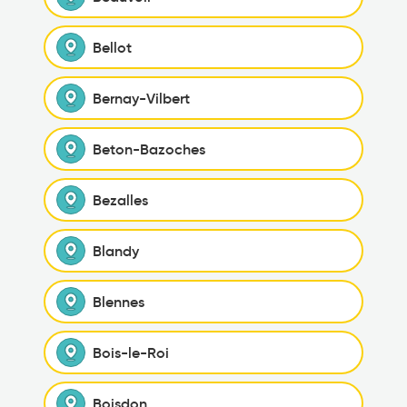
Bellot
Bernay-Vilbert
Beton-Bazoches
Bezalles
Blandy
Blennes
Bois-le-Roi
Boisdon