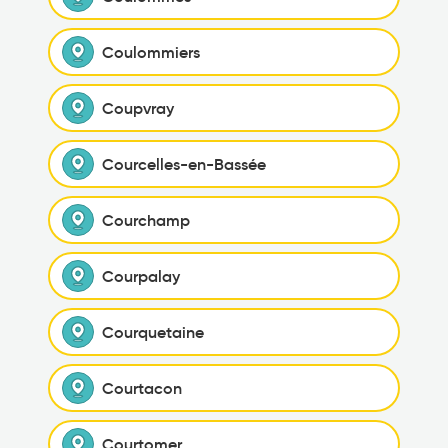
Coulommiers
Coupvray
Courcelles-en-Bassée
Courchamp
Courpalay
Courquetaine
Courtacon
Courtomer