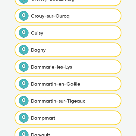
Crouy-sur-Ourcq
Cuisy
Dagny
Dammarie-les-Lys
Dammartin-en-Goële
Dammartin-sur-Tigeaux
Dampmart
Darvault