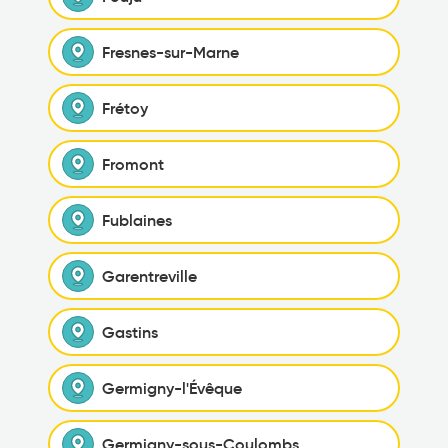
Fresnes-sur-Marne
Frétoy
Fromont
Fublaines
Garentreville
Gastins
Germigny-l'Évêque
Germigny-sous-Coulombs