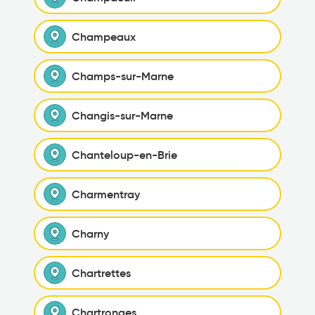
Champeaux
Champs-sur-Marne
Changis-sur-Marne
Chanteloup-en-Brie
Charmentray
Charny
Chartrettes
Chartronges