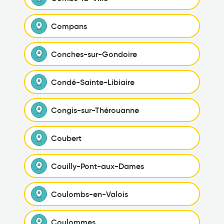
Compans
Conches-sur-Gondoire
Condé-Sainte-Libiaire
Congis-sur-Thérouanne
Coubert
Couilly-Pont-aux-Dames
Coulombs-en-Valois
Coulommes