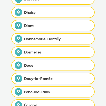
Dhuisy
Diant
Donnemarie-Dontilly
Dormelles
Doue
Douy-la-Ramée
Échouboulains
Égligny