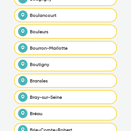
Boulancourt
Bouleurs
Bourron-Marlotte
Boutigny
Bransles
Bray-sur-Seine
Bréau
Brie-Comte-Robert