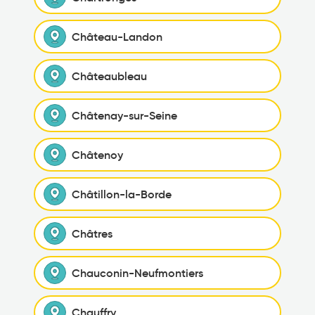
Château-Landon
Châteaubleau
Châtenay-sur-Seine
Châtenoy
Châtillon-la-Borde
Châtres
Chauconin-Neufmontiers
Chauffry