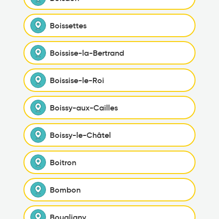
Boissettes
Boissise-la-Bertrand
Boissise-le-Roi
Boissy-aux-Cailles
Boissy-le-Châtel
Boitron
Bombon
Bougligny