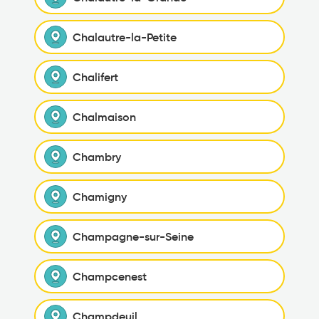
Chalautre-la-Petite
Chalifert
Chalmaison
Chambry
Chamigny
Champagne-sur-Seine
Champcenest
Champdeuil