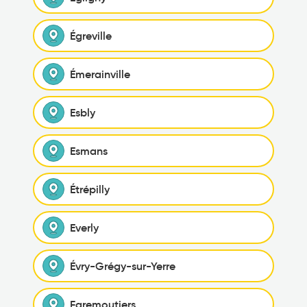
Égreville
Émerainville
Esbly
Esmans
Étrépilly
Everly
Évry-Grégy-sur-Yerre
Faremoutiers