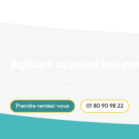
Agissez aujourd'hui po
Libérez-vous immédiatement des pigeons ! Prenez
intervention en quelques clics.
Prendre rendez-vous
01 80 90 98 22