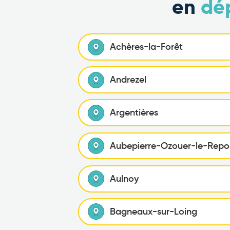
en
dé
Achères-la-Forêt
Andrezel
Argentières
Aubepierre-Ozouer-le-Repo
Aulnoy
Bagneaux-sur-Loing