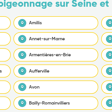
pigeonnage sur Seine et
Amillis
Annet-sur-Marne
Armentières-en-Brie
s
Aufferville
Avon
Bailly-Romainvilliers