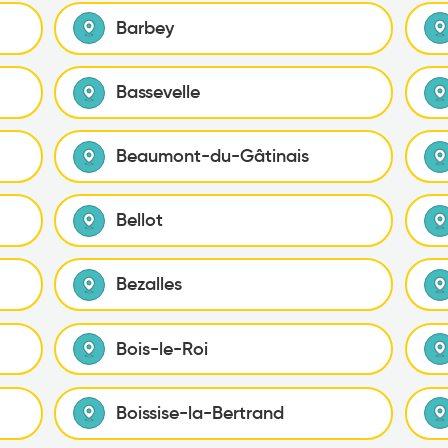
Barbey
Bassevelle
Beaumont-du-Gâtinais
Bellot
Bezalles
Bois-le-Roi
Boissise-la-Bertrand