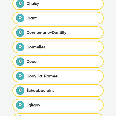
Dhuisy
Diant
Donnemarie-Dontilly
Dormelles
Doue
Douy-la-Ramée
Échouboulains
Égligny