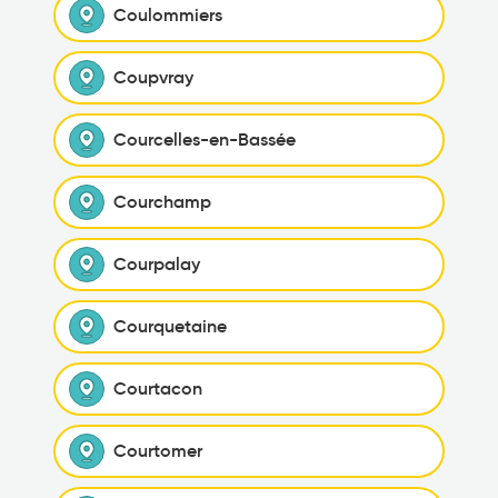
Coulommiers
Coupvray
Courcelles-en-Bassée
Courchamp
Courpalay
Courquetaine
Courtacon
Courtomer