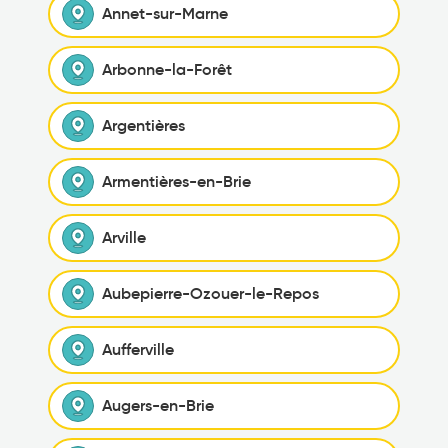
Annet-sur-Marne
Arbonne-la-Forêt
Argentières
Armentières-en-Brie
Arville
Aubepierre-Ozouer-le-Repos
Aufferville
Augers-en-Brie