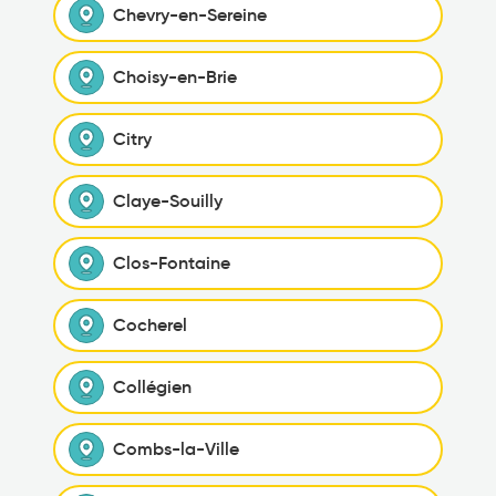
Chevry-en-Sereine
Choisy-en-Brie
Citry
Claye-Souilly
Clos-Fontaine
Cocherel
Collégien
Combs-la-Ville