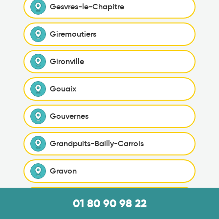
Gesvres-le-Chapitre
Giremoutiers
Gironville
Gouaix
Gouvernes
Grandpuits-Bailly-Carrois
Gravon
Gressy
01 80 90 98 22