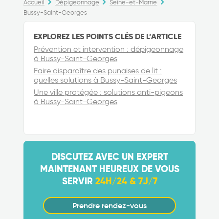
Accueil
Dépigeonnage
Seine-et-Marne
Bussy-Saint-Georges
EXPLOREZ LES POINTS CLÉS DE L’ARTICLE
Prévention et intervention : dépigeonnage
à Bussy-Saint-Georges
Faire disparaître des punaises de lit :
quelles solutions à Bussy-Saint-Georges
Une ville protégée : solutions anti-pigeons
à Bussy-Saint-Georges
DISCUTEZ AVEC UN EXPERT
MAINTENANT HEUREUX DE VOUS
SERVIR
24H/24 & 7J/7
Prendre rendez-vous