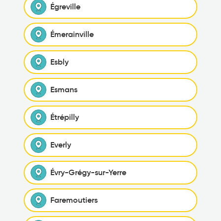
Égreville
Émerainville
Esbly
Esmans
Étrépilly
Everly
Évry-Grégy-sur-Yerre
Faremoutiers