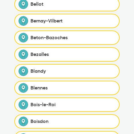
Bellot
Bernay-Vilbert
Beton-Bazoches
Bezalles
Blandy
Blennes
Bois-le-Roi
Boisdon