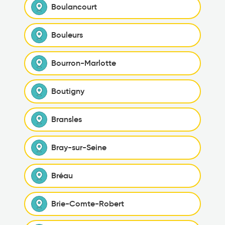
Boulancourt
Bouleurs
Bourron-Marlotte
Boutigny
Bransles
Bray-sur-Seine
Bréau
Brie-Comte-Robert