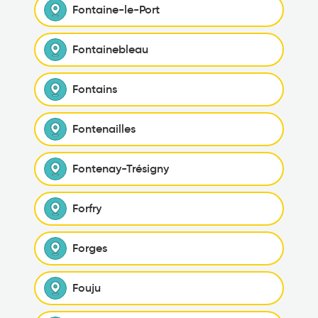
Fontaine-le-Port
Fontainebleau
Fontains
Fontenailles
Fontenay-Trésigny
Forfry
Forges
Fouju