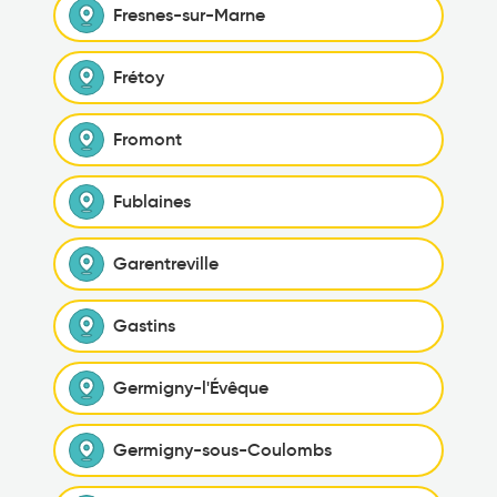
Fresnes-sur-Marne
Frétoy
Fromont
Fublaines
Garentreville
Gastins
Germigny-l'Évêque
Germigny-sous-Coulombs