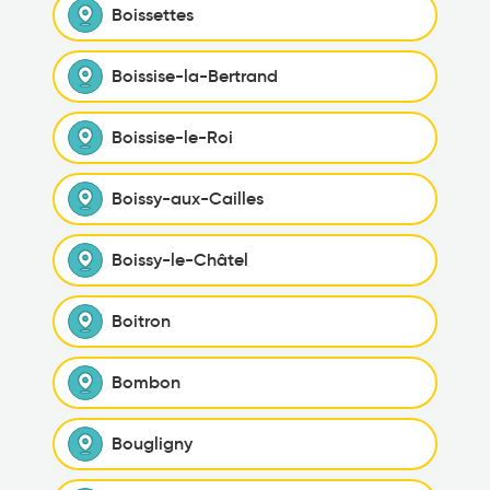
Boissettes
Boissise-la-Bertrand
Boissise-le-Roi
Boissy-aux-Cailles
Boissy-le-Châtel
Boitron
Bombon
Bougligny