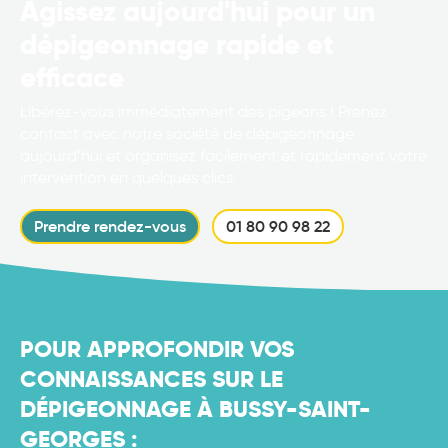
Agissez aujourd'hui pour un
dépigeonnage rapide et
efficace
Libérez-vous immédiatement des pigeons ! Prenez
contact avec notre société de dépigeonnage
aujourd’hui et organisez facilement et rapidement votre
intervention en quelques clics.
Prendre rendez-vous
01 80 90 98 22
POUR APPROFONDIR VOS
CONNAISSANCES SUR LE
DÉPIGEONNAGE À BUSSY-SAINT-
GEORGES :