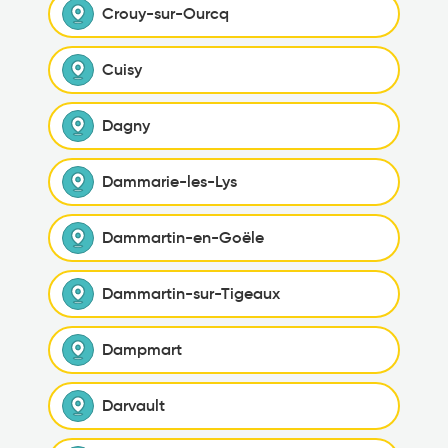
Crouy-sur-Ourcq
Cuisy
Dagny
Dammarie-les-Lys
Dammartin-en-Goële
Dammartin-sur-Tigeaux
Dampmart
Darvault