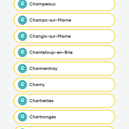
Champeaux
Champs-sur-Marne
Changis-sur-Marne
Chanteloup-en-Brie
Charmentray
Charny
Chartrettes
Chartronges