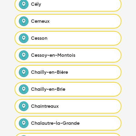
Cély
Cerneux
Cesson
Cessoy-en-Montois
Chailly-en-Bière
Chailly-en-Brie
Chaintreaux
Chalautre-la-Grande