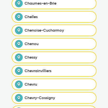
Chaumes-en-Brie
Chelles
Chenoise-Cucharmoy
Chenou
Chessy
Chevrainvilliers
Chevru
Chevry-Cossigny