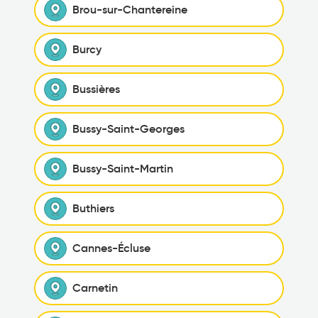
Brou-sur-Chantereine
Burcy
Bussières
Bussy-Saint-Georges
Bussy-Saint-Martin
Buthiers
Cannes-Écluse
Carnetin