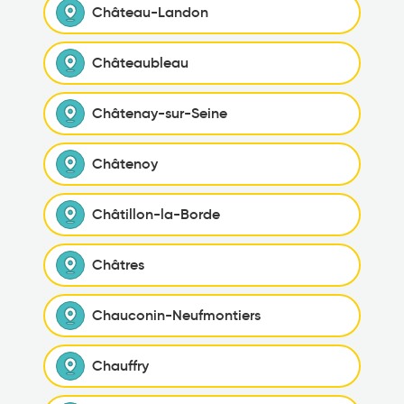
Château-Landon
Châteaubleau
Châtenay-sur-Seine
Châtenoy
Châtillon-la-Borde
Châtres
Chauconin-Neufmontiers
Chauffry