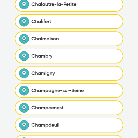
Chalautre-la-Petite
Chalifert
Chalmaison
Chambry
Chamigny
Champagne-sur-Seine
Champcenest
Champdeuil