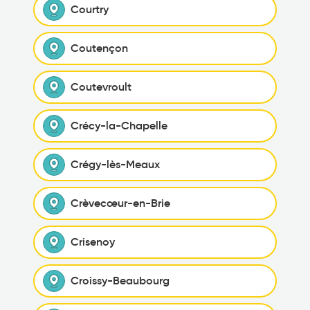
Courtry
Coutençon
Coutevroult
Crécy-la-Chapelle
Crégy-lès-Meaux
Crèvecœur-en-Brie
Crisenoy
Croissy-Beaubourg