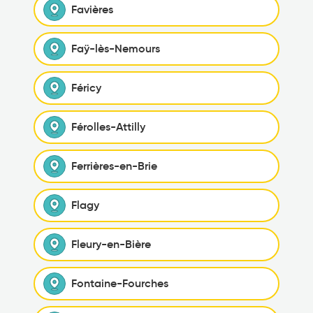
Favières
Faÿ-lès-Nemours
Féricy
Férolles-Attilly
Ferrières-en-Brie
Flagy
Fleury-en-Bière
Fontaine-Fourches