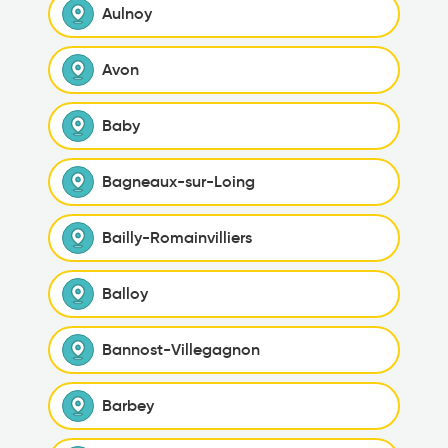
Aulnoy
Avon
Baby
Bagneaux-sur-Loing
Bailly-Romainvilliers
Balloy
Bannost-Villegagnon
Barbey