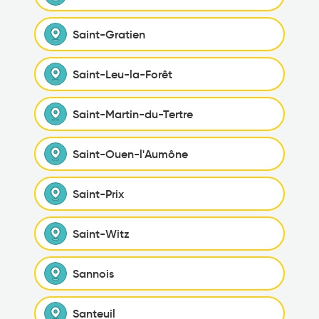
Saint-Gratien
Saint-Leu-la-Forêt
Saint-Martin-du-Tertre
Saint-Ouen-l'Aumône
Saint-Prix
Saint-Witz
Sannois
Santeuil