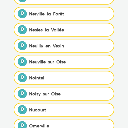
Nerville-la-Forêt
Nesles-la-Vallée
Neuilly-en-Vexin
Neuville-sur-Oise
Nointel
Noisy-sur-Oise
Nucourt
Omerville