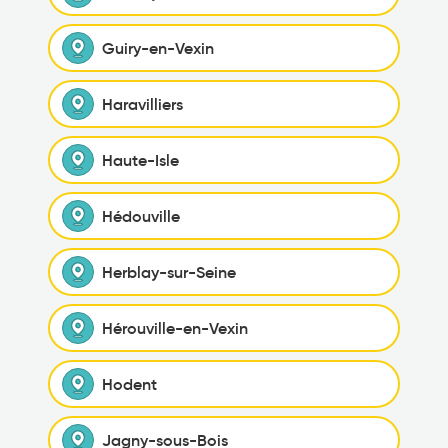
Guiry-en-Vexin
Haravilliers
Haute-Isle
Hédouville
Herblay-sur-Seine
Hérouville-en-Vexin
Hodent
Jagny-sous-Bois