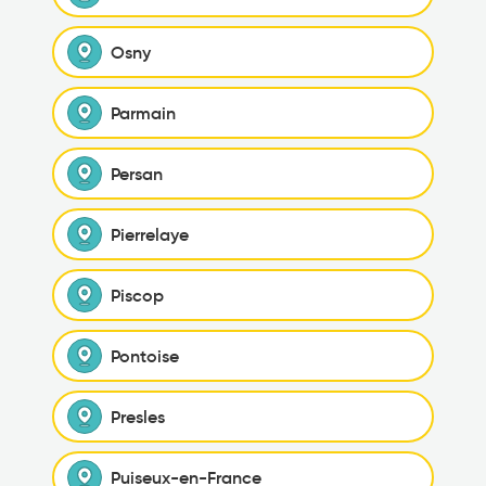
Osny
Parmain
Persan
Pierrelaye
Piscop
Pontoise
Presles
Puiseux-en-France