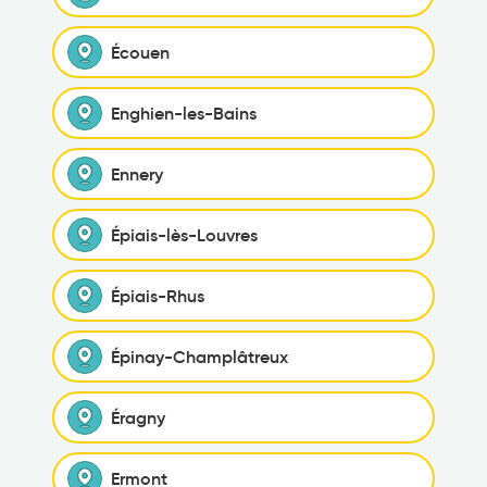
Écouen
Enghien-les-Bains
Ennery
Épiais-lès-Louvres
Épiais-Rhus
Épinay-Champlâtreux
Éragny
Ermont