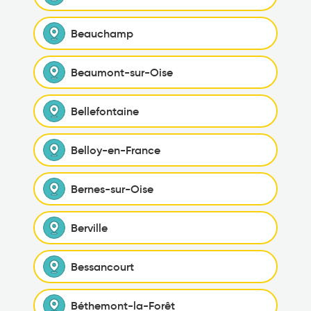
Beauchamp
Beaumont-sur-Oise
Bellefontaine
Belloy-en-France
Bernes-sur-Oise
Berville
Bessancourt
Béthemont-la-Forêt