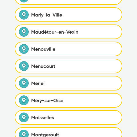
Marly-la-Ville
Maudétour-en-Vexin
Menouville
Menucourt
Mériel
Méry-sur-Oise
Moisselles
Montgeroult