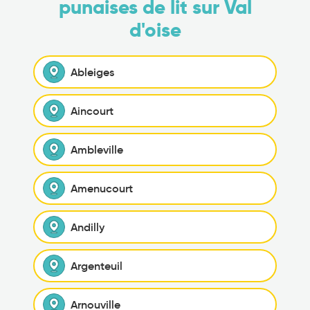
punaises de lit sur Val
d'oise
Ableiges
Aincourt
Ambleville
Amenucourt
Andilly
Argenteuil
Arnouville