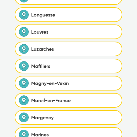
Longuesse
Louvres
Luzarches
Maffliers
Magny-en-Vexin
Mareil-en-France
Margency
Marines