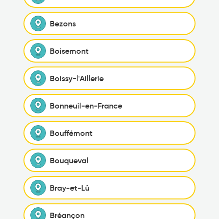
Bezons
Boisemont
Boissy-l'Aillerie
Bonneuil-en-France
Bouffémont
Bouqueval
Bray-et-Lû
Bréançon