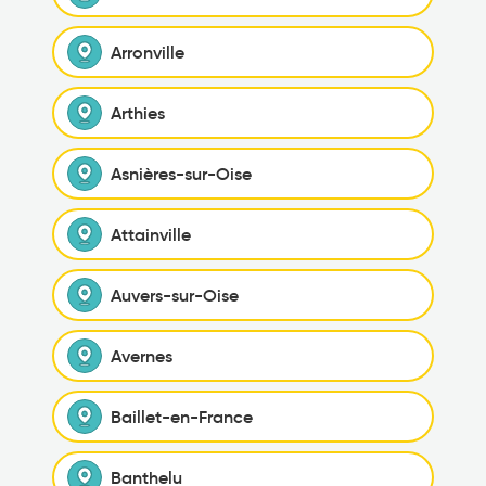
Arronville
Arthies
Asnières-sur-Oise
Attainville
Auvers-sur-Oise
Avernes
Baillet-en-France
Banthelu