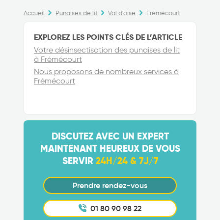
Accueil
Punaises de lit
Val d'oise
Frémécourt
EXPLOREZ LES POINTS CLÉS DE L’ARTICLE
Votre désinsectisation des punaises de lit
à Frémécourt
Nous proposons de nombreux services à
Frémécourt
DISCUTEZ AVEC UN EXPERT
MAINTENANT HEUREUX DE VOUS
SERVIR
24H/24 & 7J/7
Prendre rendez-vous
01 80 90 98 22