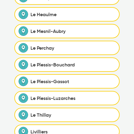
Le Heaulme
Le Mesnil-Aubry
Le Perchay
Le Plessis-Bouchard
Le Plessis-Gassot
Le Plessis-Luzarches
Le Thillay
Livilliers