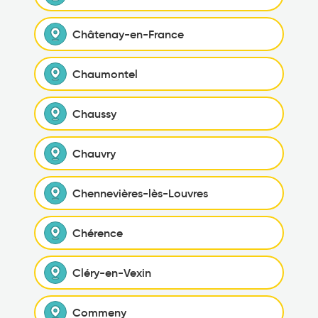
Châtenay-en-France
Chaumontel
Chaussy
Chauvry
Chennevières-lès-Louvres
Chérence
Cléry-en-Vexin
Commeny