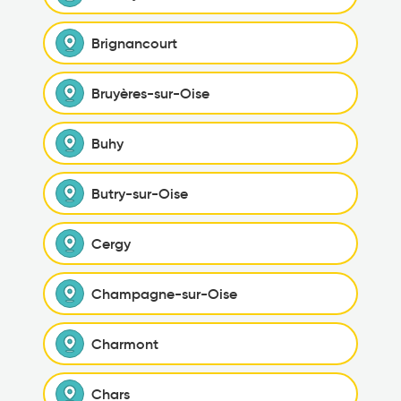
Brignancourt
Bruyères-sur-Oise
Buhy
Butry-sur-Oise
Cergy
Champagne-sur-Oise
Charmont
Chars