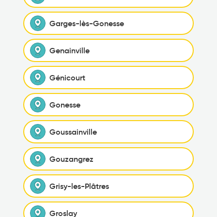
Garges-lès-Gonesse
Genainville
Génicourt
Gonesse
Goussainville
Gouzangrez
Grisy-les-Plâtres
Groslay