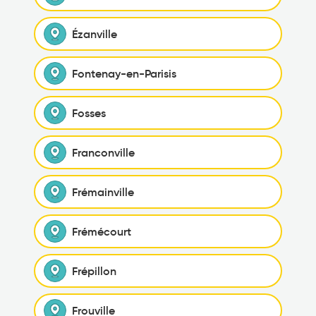
Ézanville
Fontenay-en-Parisis
Fosses
Franconville
Frémainville
Frémécourt
Frépillon
Frouville