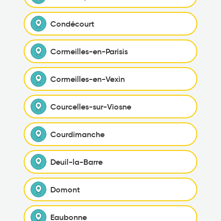
Condécourt
Cormeilles-en-Parisis
Cormeilles-en-Vexin
Courcelles-sur-Viosne
Courdimanche
Deuil-la-Barre
Domont
Eaubonne