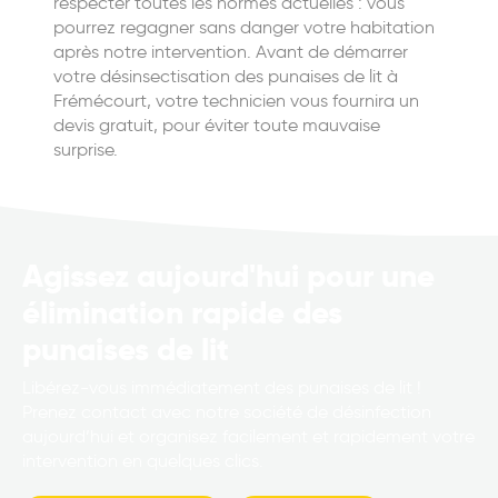
respecter toutes les normes actuelles : vous
pourrez regagner sans danger votre habitation
après notre intervention. Avant de démarrer
votre désinsectisation des punaises de lit à
Frémécourt, votre technicien vous fournira un
devis gratuit, pour éviter toute mauvaise
surprise.
Agissez aujourd'hui pour une
élimination rapide des
punaises de lit
Libérez-vous immédiatement des punaises de lit !
Prenez contact avec notre société de désinfection
aujourd’hui et organisez facilement et rapidement votre
intervention en quelques clics.