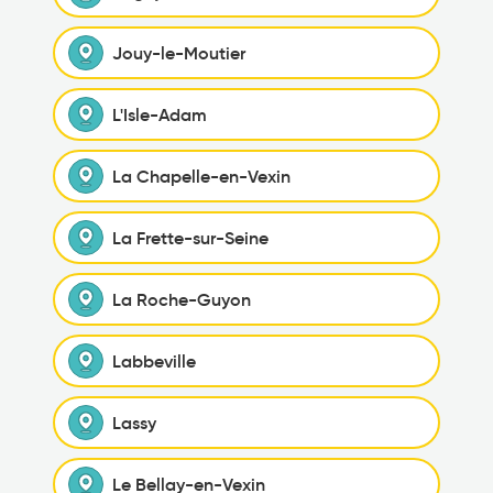
Jouy-le-Moutier
L'Isle-Adam
La Chapelle-en-Vexin
La Frette-sur-Seine
La Roche-Guyon
Labbeville
Lassy
Le Bellay-en-Vexin