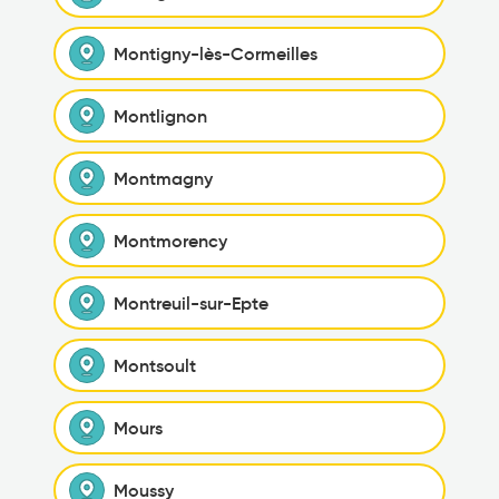
Montigny-lès-Cormeilles
Montlignon
Montmagny
Montmorency
Montreuil-sur-Epte
Montsoult
Mours
Moussy