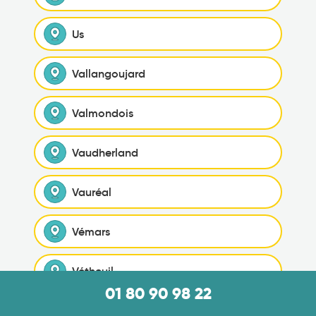
Us
Vallangoujard
Valmondois
Vaudherland
Vauréal
Vémars
Vétheuil
01 80 90 98 22
Viarmes