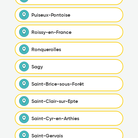
Puiseux-Pontoise
Roissy-en-France
Ronquerolles
Sagy
Saint-Brice-sous-Forêt
Saint-Clair-sur-Epte
Saint-Cyr-en-Arthies
Saint-Gervais