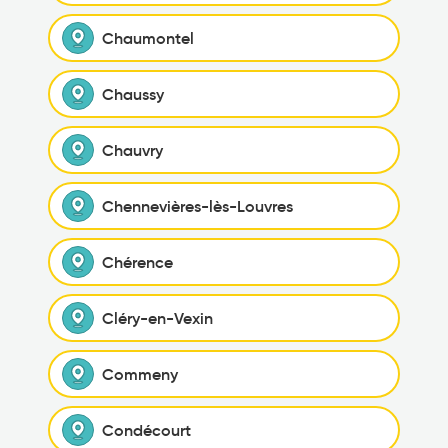
Chaumontel
Chaussy
Chauvry
Chennevières-lès-Louvres
Chérence
Cléry-en-Vexin
Commeny
Condécourt