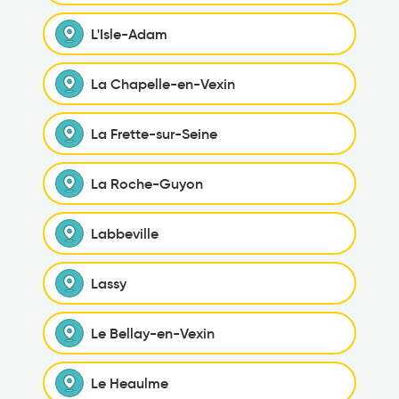
L'Isle-Adam
La Chapelle-en-Vexin
La Frette-sur-Seine
La Roche-Guyon
Labbeville
Lassy
Le Bellay-en-Vexin
Le Heaulme