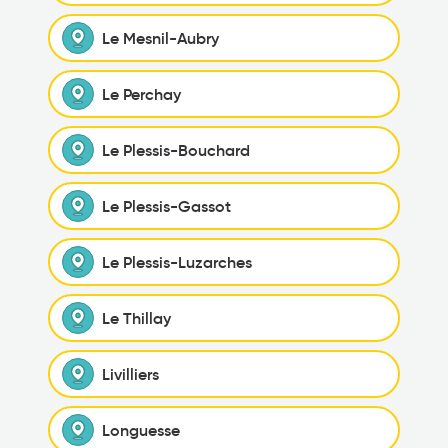
Le Mesnil-Aubry
Le Perchay
Le Plessis-Bouchard
Le Plessis-Gassot
Le Plessis-Luzarches
Le Thillay
Livilliers
Longuesse