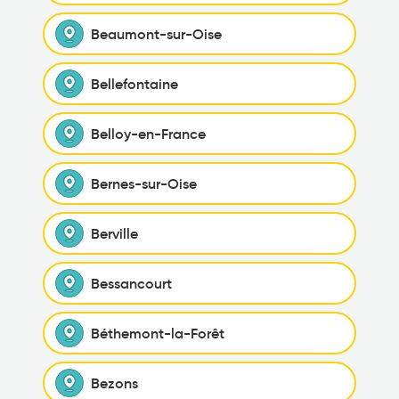
Beaumont-sur-Oise
Bellefontaine
Belloy-en-France
Bernes-sur-Oise
Berville
Bessancourt
Béthemont-la-Forêt
Bezons