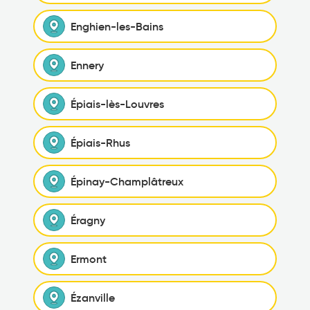
Enghien-les-Bains
Ennery
Épiais-lès-Louvres
Épiais-Rhus
Épinay-Champlâtreux
Éragny
Ermont
Ézanville