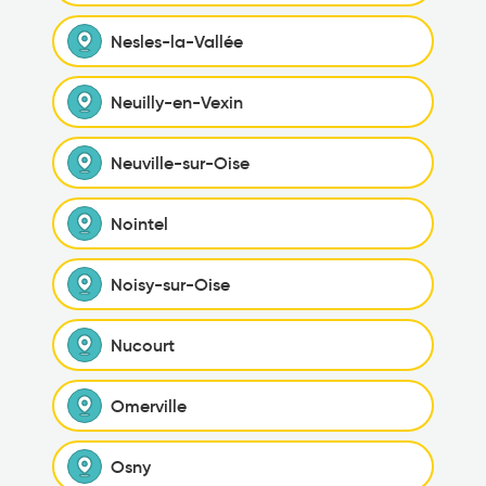
Nesles-la-Vallée
Neuilly-en-Vexin
Neuville-sur-Oise
Nointel
Noisy-sur-Oise
Nucourt
Omerville
Osny