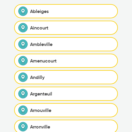
Ableiges
Aincourt
Ambleville
Amenucourt
Andilly
Argenteuil
Arnouville
Arronville