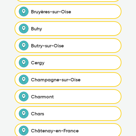
Bruyères-sur-Oise
Buhy
Butry-sur-Oise
Cergy
Champagne-sur-Oise
Charmont
Chars
Châtenay-en-France