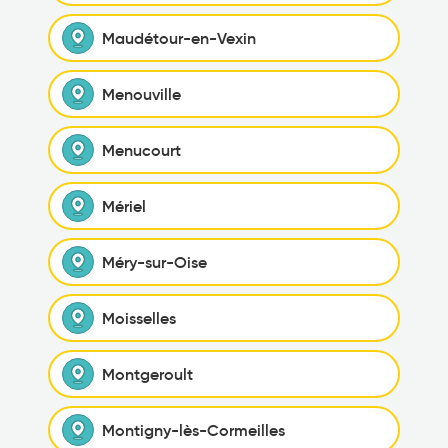
Maudétour-en-Vexin
Menouville
Menucourt
Mériel
Méry-sur-Oise
Moisselles
Montgeroult
Montigny-lès-Cormeilles