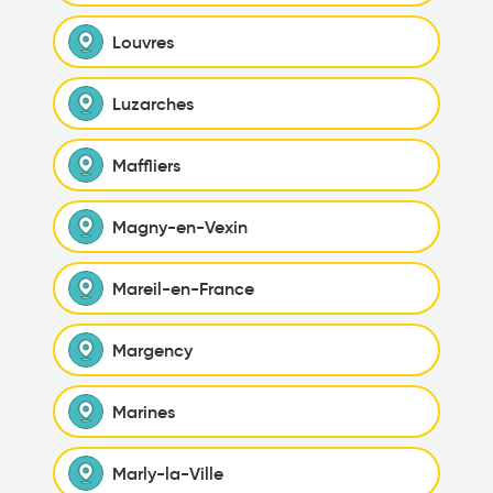
Louvres
Luzarches
Maffliers
Magny-en-Vexin
Mareil-en-France
Margency
Marines
Marly-la-Ville