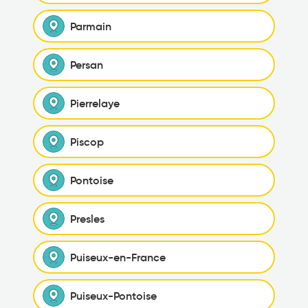
Parmain
Persan
Pierrelaye
Piscop
Pontoise
Presles
Puiseux-en-France
Puiseux-Pontoise