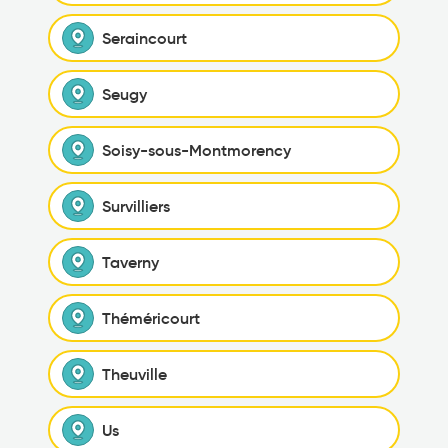
Seraincourt
Seugy
Soisy-sous-Montmorency
Survilliers
Taverny
Théméricourt
Theuville
Us