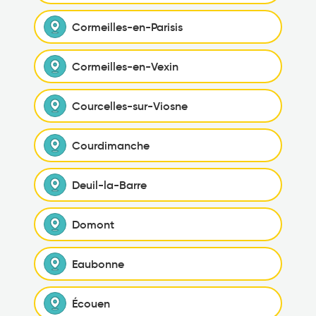
Cormeilles-en-Parisis
Cormeilles-en-Vexin
Courcelles-sur-Viosne
Courdimanche
Deuil-la-Barre
Domont
Eaubonne
Écouen