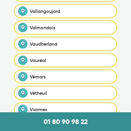
Vallangoujard
Valmondois
Vaudherland
Vauréal
Vémars
Vétheuil
Viarmes
01 80 90 98 22
Vienne-en-Arthies