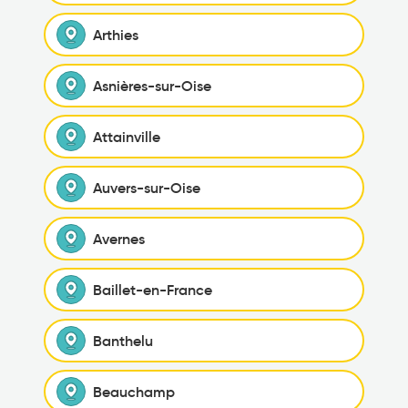
Arthies
Asnières-sur-Oise
Attainville
Auvers-sur-Oise
Avernes
Baillet-en-France
Banthelu
Beauchamp