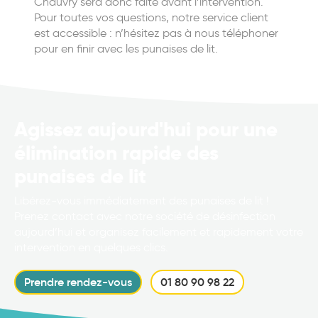
Chauvry sera donc faite avant l’intervention.
Pour toutes vos questions, notre service client
est accessible : n’hésitez pas à nous téléphoner
pour en finir avec les punaises de lit.
Agissez aujourd'hui pour une
élimination rapide des
punaises de lit
Libérez-vous immédiatement des punaises de lit !
Prenez contact avec notre société de désinfection
aujourd’hui et organisez facilement et rapidement votre
intervention en quelques clics.
Prendre rendez-vous
01 80 90 98 22