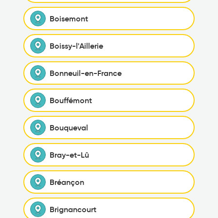
Boisemont
Boissy-l'Aillerie
Bonneuil-en-France
Bouffémont
Bouqueval
Bray-et-Lû
Bréançon
Brignancourt