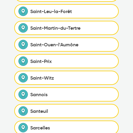
Saint-Leu-la-Forêt
Saint-Martin-du-Tertre
Saint-Ouen-l'Aumône
Saint-Prix
Saint-Witz
Sannois
Santeuil
Sarcelles