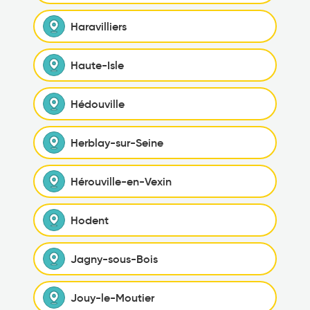
Haravilliers
Haute-Isle
Hédouville
Herblay-sur-Seine
Hérouville-en-Vexin
Hodent
Jagny-sous-Bois
Jouy-le-Moutier