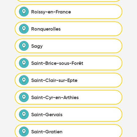
Roissy-en-France
Ronquerolles
Sagy
Saint-Brice-sous-Forêt
Saint-Clair-sur-Epte
Saint-Cyr-en-Arthies
Saint-Gervais
Saint-Gratien