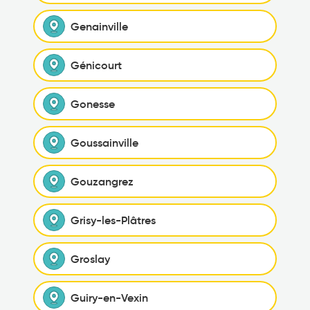
Genainville
Génicourt
Gonesse
Goussainville
Gouzangrez
Grisy-les-Plâtres
Groslay
Guiry-en-Vexin