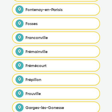
Fontenay-en-Parisis
Fosses
Franconville
Frémainville
Frémécourt
Frépillon
Frouville
Garges-lès-Gonesse