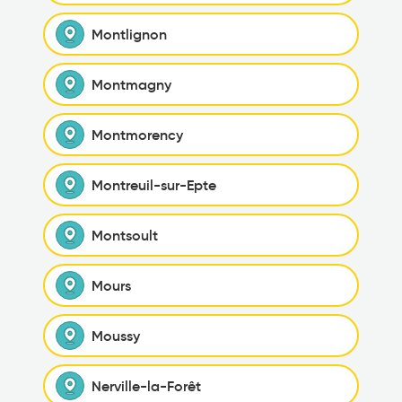
Montlignon
Montmagny
Montmorency
Montreuil-sur-Epte
Montsoult
Mours
Moussy
Nerville-la-Forêt