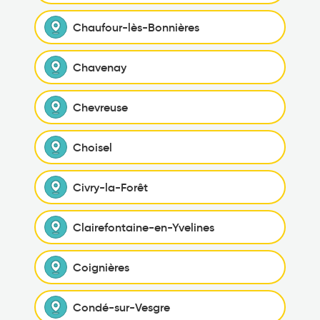
Chaufour-lès-Bonnières
Chavenay
Chevreuse
Choisel
Civry-la-Forêt
Clairefontaine-en-Yvelines
Coignières
Condé-sur-Vesgre