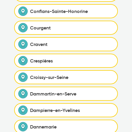
Conflans-Sainte-Honorine
Courgent
Cravent
Crespières
Croissy-sur-Seine
Dammartin-en-Serve
Dampierre-en-Yvelines
Dannemarie