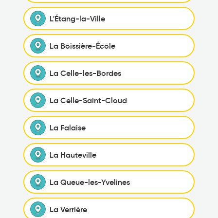
L'Étang-la-Ville
La Boissière-École
La Celle-les-Bordes
La Celle-Saint-Cloud
La Falaise
La Hauteville
La Queue-les-Yvelines
La Verrière