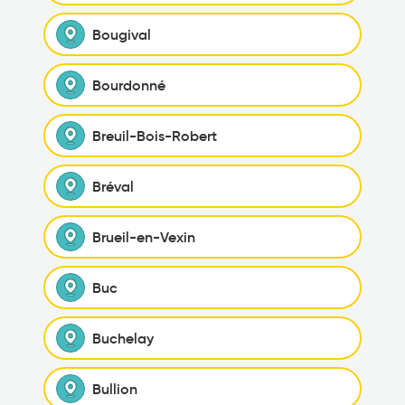
Bougival
Bourdonné
Breuil-Bois-Robert
Bréval
Brueil-en-Vexin
Buc
Buchelay
Bullion