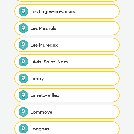
Les Loges-en-Josas
Les Mesnuls
Les Mureaux
Lévis-Saint-Nom
Limay
Limetz-Villez
Lommoye
Longnes