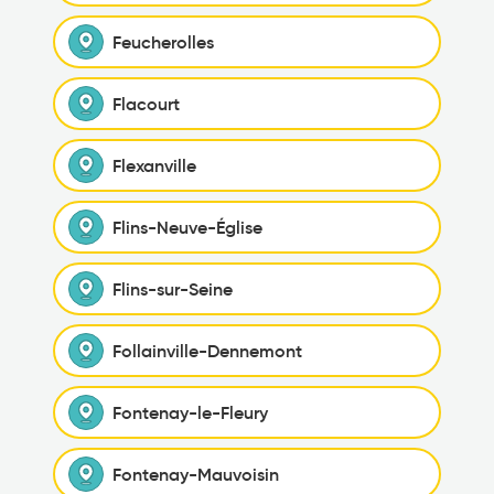
Feucherolles
Flacourt
Flexanville
Flins-Neuve-Église
Flins-sur-Seine
Follainville-Dennemont
Fontenay-le-Fleury
Fontenay-Mauvoisin