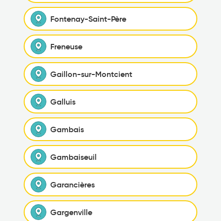
Fontenay-Saint-Père
Freneuse
Gaillon-sur-Montcient
Galluis
Gambais
Gambaiseuil
Garancières
Gargenville