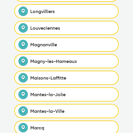
Longvilliers
Louveciennes
Magnanville
Magny-les-Hameaux
Maisons-Laffitte
Mantes-la-Jolie
Mantes-la-Ville
Marcq