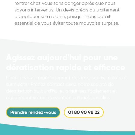
rentrer chez vous sans danger après que nous
soyons intervenus. Un devis précis du traitement
à appliquer sera réalisé, puisqu'il nous paraît
essentiel de vous éviter toute mauvaise surprise.
Agissez aujourd'hui pour une
dératisation rapide et efficace
Libérez-vous immédiatement des rats, souris, mulots et
surmulots ! Prenez contact avec notre société de
dératisation aujourd’hui et organisez facilement et
rapidement votre intervention en quelques clics.
Prendre rendez-vous
01 80 90 98 22