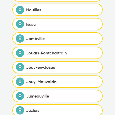
Houilles
Issou
Jambville
Jouars-Pontchartrain
Jouy-en-Josas
Jouy-Mauvoisin
Jumeauville
Juziers