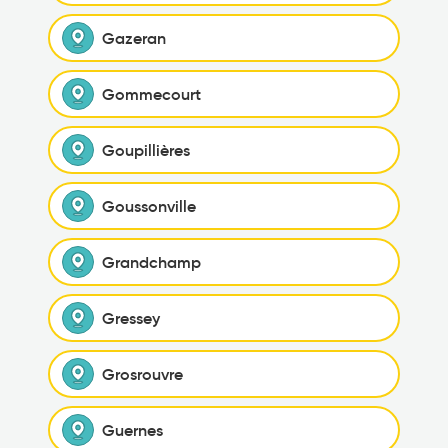
Gazeran
Gommecourt
Goupillières
Goussonville
Grandchamp
Gressey
Grosrouvre
Guernes