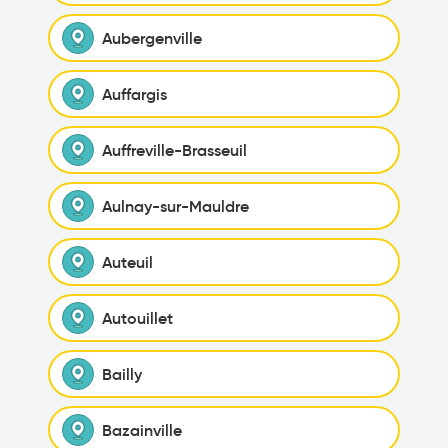
Aubergenville
Auffargis
Auffreville-Brasseuil
Aulnay-sur-Mauldre
Auteuil
Autouillet
Bailly
Bazainville