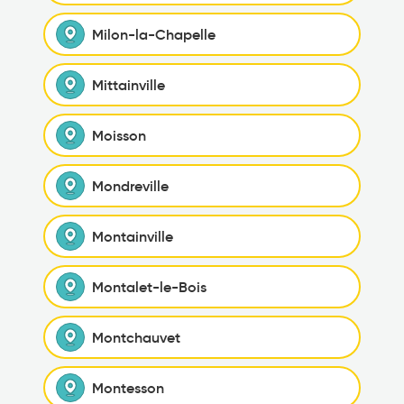
Milon-la-Chapelle
Mittainville
Moisson
Mondreville
Montainville
Montalet-le-Bois
Montchauvet
Montesson