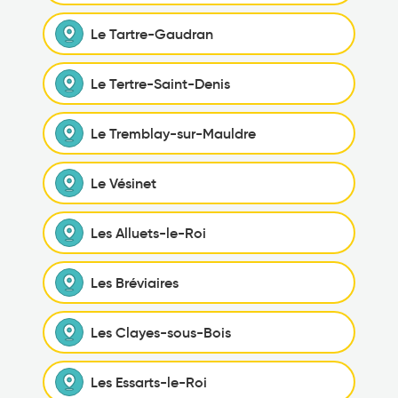
Le Tartre-Gaudran
Le Tertre-Saint-Denis
Le Tremblay-sur-Mauldre
Le Vésinet
Les Alluets-le-Roi
Les Bréviaires
Les Clayes-sous-Bois
Les Essarts-le-Roi