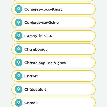
Carrières-sous-Poissy
Carrières-sur-Seine
Cernay-la-Ville
Chambourcy
Chanteloup-les-Vignes
Chapet
Châteaufort
Chatou