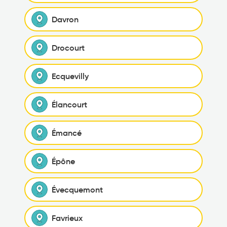
Davron
Drocourt
Ecquevilly
Élancourt
Émancé
Épône
Évecquemont
Favrieux