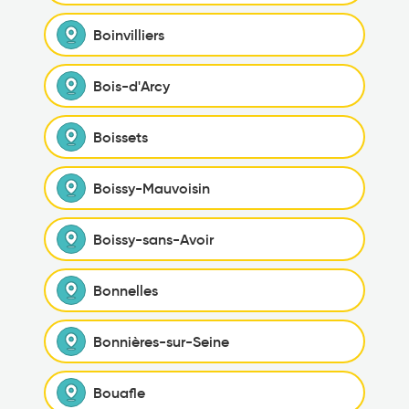
Boinvilliers
Bois-d'Arcy
Boissets
Boissy-Mauvoisin
Boissy-sans-Avoir
Bonnelles
Bonnières-sur-Seine
Bouafle