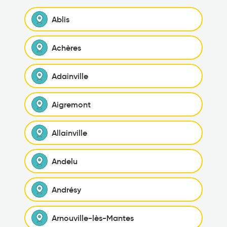
Ablis
Achères
Adainville
Aigremont
Allainville
Andelu
Andrésy
Arnouville-lès-Mantes