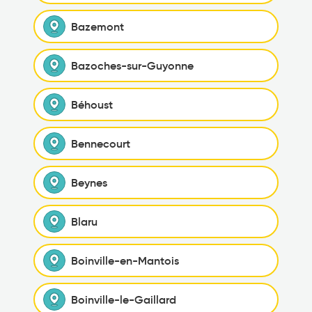
Bazemont
Bazoches-sur-Guyonne
Béhoust
Bennecourt
Beynes
Blaru
Boinville-en-Mantois
Boinville-le-Gaillard