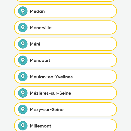
Médan
Ménerville
Méré
Méricourt
Meulan-en-Yvelines
Mézières-sur-Seine
Mézy-sur-Seine
Millemont