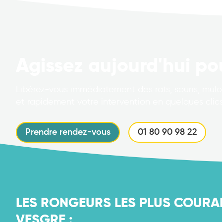
Agissez aujourd'hui po
Libérez-vous immédiatement des rats, souris, mulot
et rapidement votre intervention en quelques clics
Prendre rendez-vous
01 80 90 98 22
LES RONGEURS LES PLUS COURA
VESGRE :