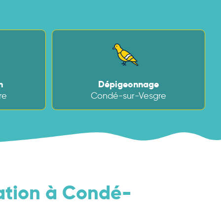
n
Dépigeonnage
re
Condé-sur-Vesgre
sation à Condé-