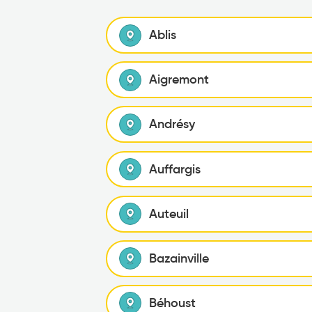
Ablis
Aigremont
Andrésy
Auffargis
Auteuil
Bazainville
Béhoust