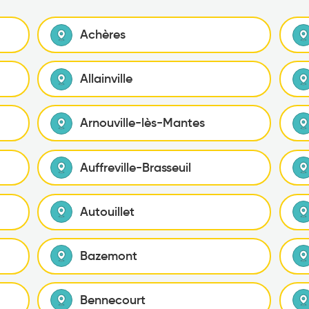
Achères
Allainville
Arnouville-lès-Mantes
Auffreville-Brasseuil
Autouillet
Bazemont
Bennecourt