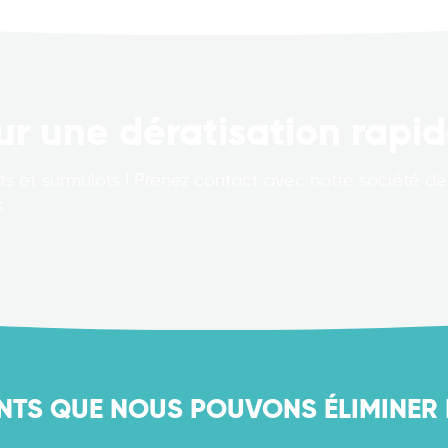
ur une dératisation rapid
s et surmulots ! Prenez contact avec notre société de 
.
NTS QUE NOUS POUVONS ÉLIMINER