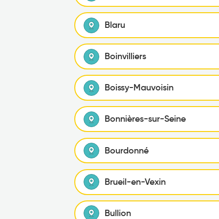
Blaru
Boinvilliers
Boissy-Mauvoisin
Bonnières-sur-Seine
Bourdonné
Brueil-en-Vexin
Bullion