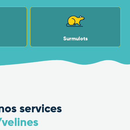
Surmulots
nos services
Yvelines