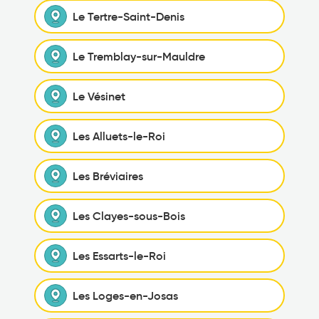
Le Tertre-Saint-Denis
Le Tremblay-sur-Mauldre
Le Vésinet
Les Alluets-le-Roi
Les Bréviaires
Les Clayes-sous-Bois
Les Essarts-le-Roi
Les Loges-en-Josas