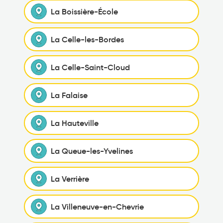
La Boissière-École
La Celle-les-Bordes
La Celle-Saint-Cloud
La Falaise
La Hauteville
La Queue-les-Yvelines
La Verrière
La Villeneuve-en-Chevrie