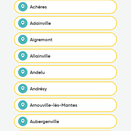
Achères
Adainville
Aigremont
Allainville
Andelu
Andrésy
Arnouville-lès-Mantes
Aubergenville