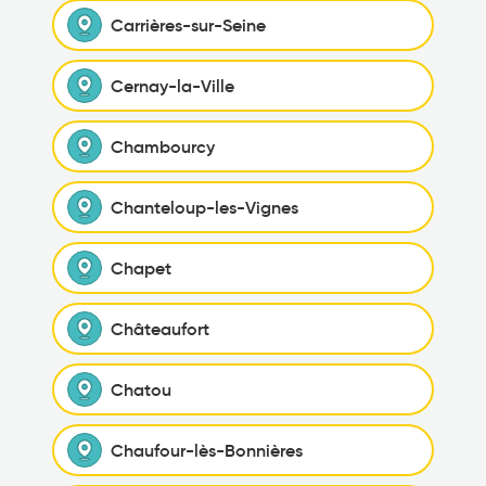
Carrières-sur-Seine
Cernay-la-Ville
Chambourcy
Chanteloup-les-Vignes
Chapet
Châteaufort
Chatou
Chaufour-lès-Bonnières