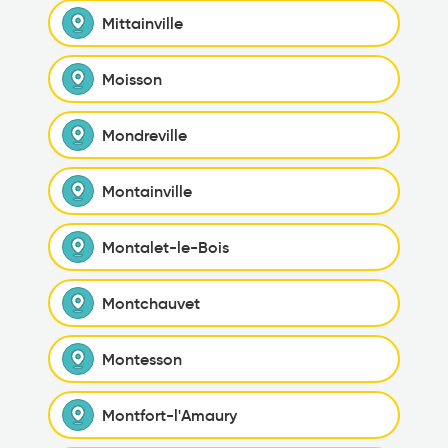
Mittainville
Moisson
Mondreville
Montainville
Montalet-le-Bois
Montchauvet
Montesson
Montfort-l'Amaury