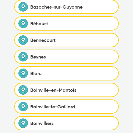
Bazoches-sur-Guyonne
Béhoust
Bennecourt
Beynes
Blaru
Boinville-en-Mantois
Boinville-le-Gaillard
Boinvilliers