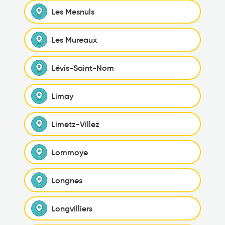
Les Mesnuls
Les Mureaux
Lévis-Saint-Nom
Limay
Limetz-Villez
Lommoye
Longnes
Longvilliers