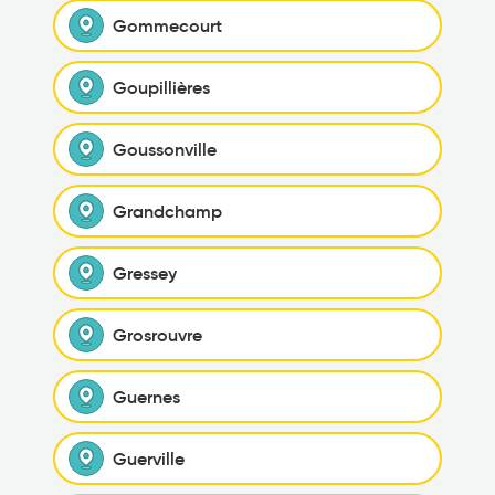
Gommecourt
Goupillières
Goussonville
Grandchamp
Gressey
Grosrouvre
Guernes
Guerville