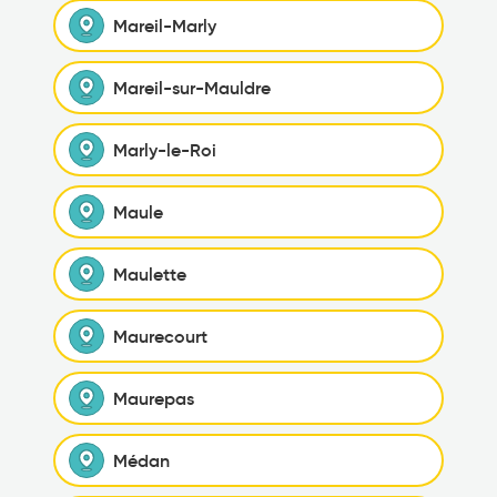
Mareil-Marly
Mareil-sur-Mauldre
Marly-le-Roi
Maule
Maulette
Maurecourt
Maurepas
Médan