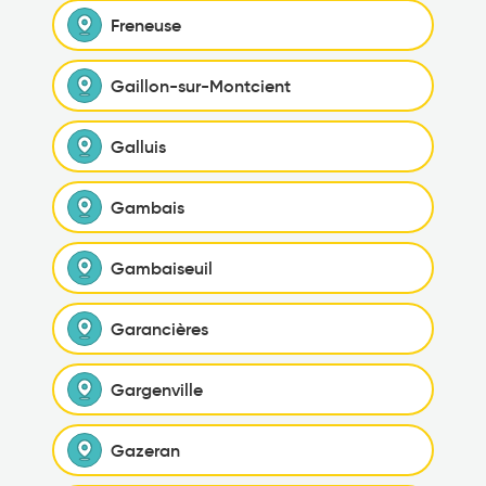
Freneuse
Gaillon-sur-Montcient
Galluis
Gambais
Gambaiseuil
Garancières
Gargenville
Gazeran