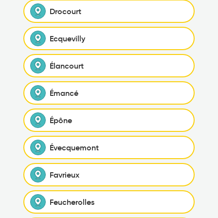
Drocourt
Ecquevilly
Élancourt
Émancé
Épône
Évecquemont
Favrieux
Feucherolles