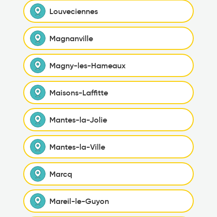
Louveciennes
Magnanville
Magny-les-Hameaux
Maisons-Laffitte
Mantes-la-Jolie
Mantes-la-Ville
Marcq
Mareil-le-Guyon