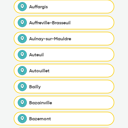
Auffargis
Auffreville-Brasseuil
Aulnay-sur-Mauldre
Auteuil
Autouillet
Bailly
Bazainville
Bazemont