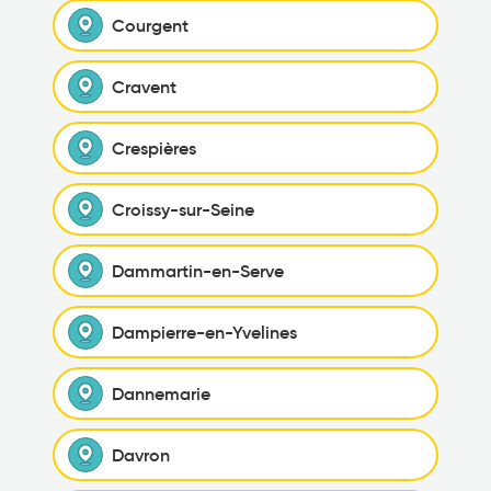
Courgent
Cravent
Crespières
Croissy-sur-Seine
Dammartin-en-Serve
Dampierre-en-Yvelines
Dannemarie
Davron