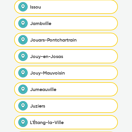
Issou
Jambville
Jouars-Pontchartrain
Jouy-en-Josas
Jouy-Mauvoisin
Jumeauville
Juziers
L'Étang-la-Ville