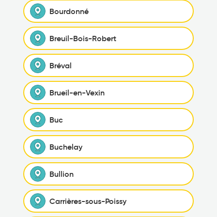
Bourdonné
Breuil-Bois-Robert
Bréval
Brueil-en-Vexin
Buc
Buchelay
Bullion
Carrières-sous-Poissy