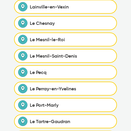
Lainville-en-Vexin
Le Chesnay
Le Mesnil-le-Roi
Le Mesnil-Saint-Denis
Le Pecq
Le Perray-en-Yvelines
Le Port-Marly
Le Tartre-Gaudran