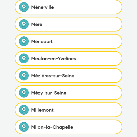
Ménerville
Méré
Méricourt
Meulan-en-Yvelines
Mézières-sur-Seine
Mézy-sur-Seine
Millemont
Milon-la-Chapelle