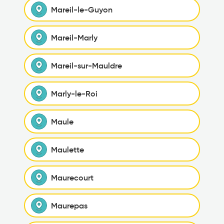
Mareil-le-Guyon
Mareil-Marly
Mareil-sur-Mauldre
Marly-le-Roi
Maule
Maulette
Maurecourt
Maurepas