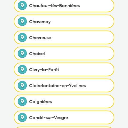
Chaufour-lès-Bonnières
Chavenay
Chevreuse
Choisel
Civry-la-Forêt
Clairefontaine-en-Yvelines
Coignières
Condé-sur-Vesgre