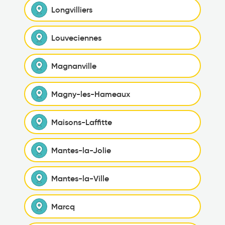
Longvilliers
Louveciennes
Magnanville
Magny-les-Hameaux
Maisons-Laffitte
Mantes-la-Jolie
Mantes-la-Ville
Marcq