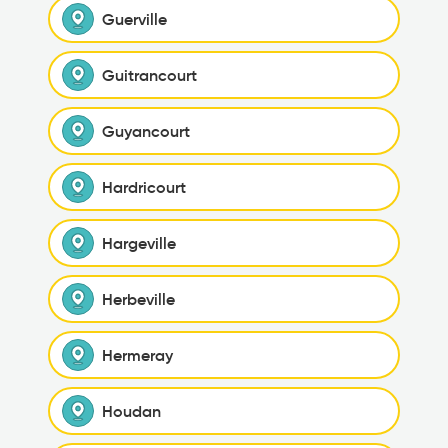
Guerville
Guitrancourt
Guyancourt
Hardricourt
Hargeville
Herbeville
Hermeray
Houdan