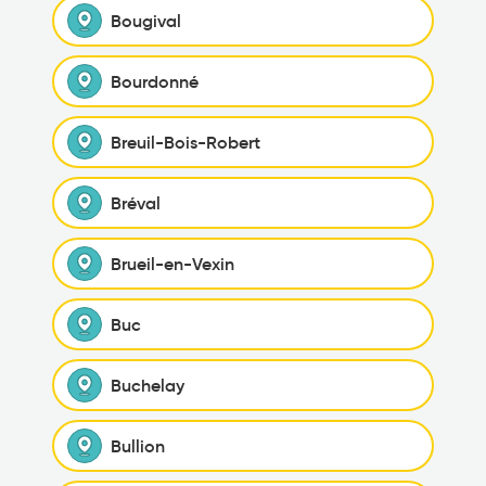
Bougival
Bourdonné
Breuil-Bois-Robert
Bréval
Brueil-en-Vexin
Buc
Buchelay
Bullion