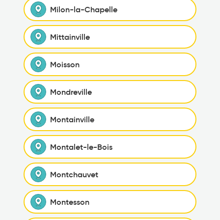
Milon-la-Chapelle
Mittainville
Moisson
Mondreville
Montainville
Montalet-le-Bois
Montchauvet
Montesson