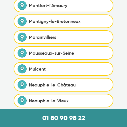
Montfort-l'Amaury
Montigny-le-Bretonneux
Morainvilliers
Mousseaux-sur-Seine
Mulcent
Neauphle-le-Château
Neauphle-le-Vieux
Neauphlette
01 80 90 98 22