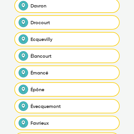
Davron
Drocourt
Ecquevilly
Élancourt
Émancé
Épône
Évecquemont
Favrieux