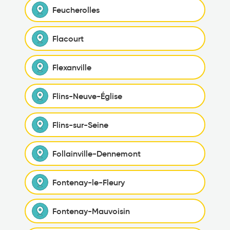
Feucherolles
Flacourt
Flexanville
Flins-Neuve-Église
Flins-sur-Seine
Follainville-Dennemont
Fontenay-le-Fleury
Fontenay-Mauvoisin