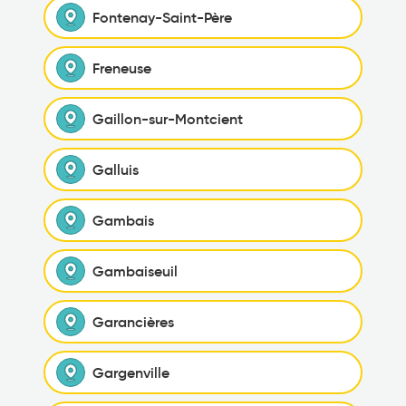
Fontenay-Saint-Père
Freneuse
Gaillon-sur-Montcient
Galluis
Gambais
Gambaiseuil
Garancières
Gargenville