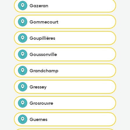
Gazeran
Gommecourt
Goupillières
Goussonville
Grandchamp
Gressey
Grosrouvre
Guernes