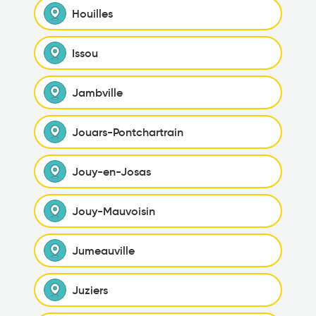
Houilles
Issou
Jambville
Jouars-Pontchartrain
Jouy-en-Josas
Jouy-Mauvoisin
Jumeauville
Juziers