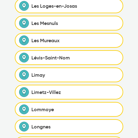
Les Loges-en-Josas
Les Mesnuls
Les Mureaux
Lévis-Saint-Nom
Limay
Limetz-Villez
Lommoye
Longnes