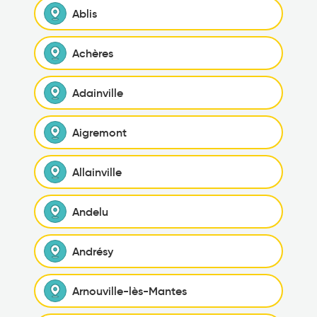
Ablis
Achères
Adainville
Aigremont
Allainville
Andelu
Andrésy
Arnouville-lès-Mantes