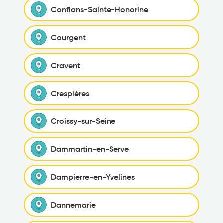
Conflans-Sainte-Honorine
Courgent
Cravent
Crespières
Croissy-sur-Seine
Dammartin-en-Serve
Dampierre-en-Yvelines
Dannemarie