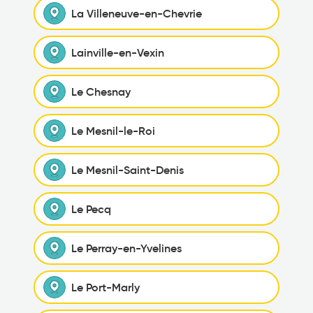
La Villeneuve-en-Chevrie
Lainville-en-Vexin
Le Chesnay
Le Mesnil-le-Roi
Le Mesnil-Saint-Denis
Le Pecq
Le Perray-en-Yvelines
Le Port-Marly