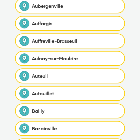
Aubergenville
Auffargis
Auffreville-Brasseuil
Aulnay-sur-Mauldre
Auteuil
Autouillet
Bailly
Bazainville