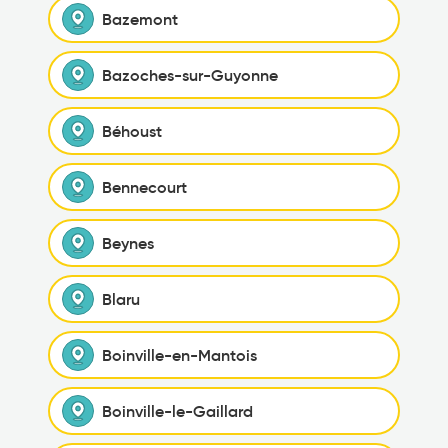
Bazemont
Bazoches-sur-Guyonne
Béhoust
Bennecourt
Beynes
Blaru
Boinville-en-Mantois
Boinville-le-Gaillard