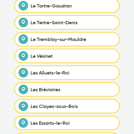
Le Tartre-Gaudran
Le Tertre-Saint-Denis
Le Tremblay-sur-Mauldre
Le Vésinet
Les Alluets-le-Roi
Les Bréviaires
Les Clayes-sous-Bois
Les Essarts-le-Roi