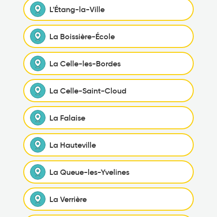
L'Étang-la-Ville
La Boissière-École
La Celle-les-Bordes
La Celle-Saint-Cloud
La Falaise
La Hauteville
La Queue-les-Yvelines
La Verrière