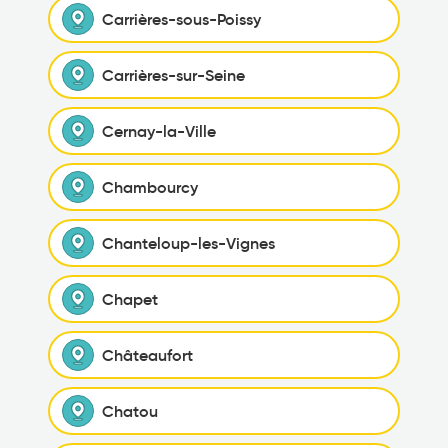
Carrières-sous-Poissy
Carrières-sur-Seine
Cernay-la-Ville
Chambourcy
Chanteloup-les-Vignes
Chapet
Châteaufort
Chatou