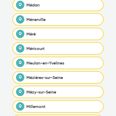
Médan
Ménerville
Méré
Méricourt
Meulan-en-Yvelines
Mézières-sur-Seine
Mézy-sur-Seine
Millemont