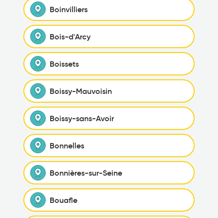
Boinvilliers
Bois-d'Arcy
Boissets
Boissy-Mauvoisin
Boissy-sans-Avoir
Bonnelles
Bonnières-sur-Seine
Bouafle