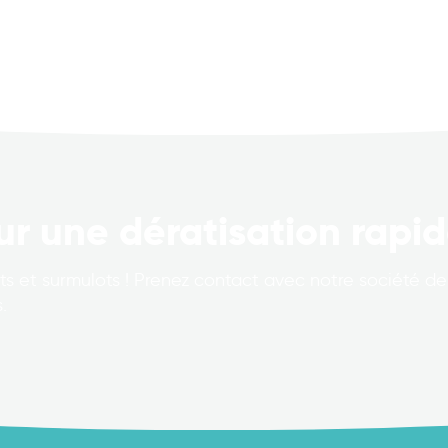
ur une dératisation rapid
s et surmulots ! Prenez contact avec notre société de 
.