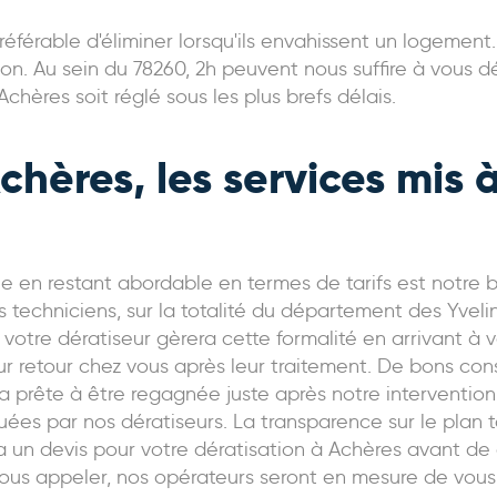
préférable d'éliminer lorsqu'ils envahissent un logement
on. Au sein du 78260, 2h peuvent nous suffire à vous d
chères soit réglé sous les plus brefs délais.
chères, les services mis 
le en restant abordable en termes de tarifs est notre bu
s techniciens, sur la totalité du département des Yvel
 votre dératiseur gèrera cette formalité en arrivant à v
eur retour chez vous après leur traitement. De bons con
ra prête à être regagnée juste après notre intervention
ées par nos dératiseurs. La transparence sur le plan ta
ra un devis pour votre dératisation à Achères avant de d
nous appeler, nos opérateurs seront en mesure de vous 