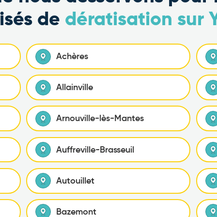
lisés de
dératisation sur 
Achères
Allainville
Arnouville-lès-Mantes
Auffreville-Brasseuil
Autouillet
Bazemont