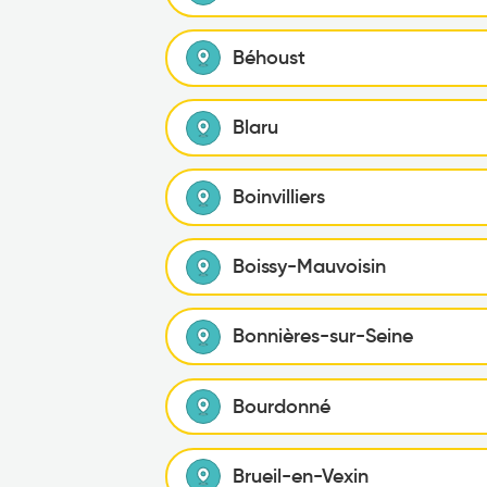
Béhoust
Blaru
Boinvilliers
Boissy-Mauvoisin
Bonnières-sur-Seine
Bourdonné
Brueil-en-Vexin