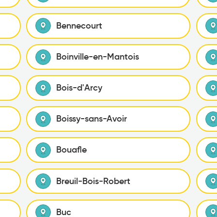
Bennecourt
Boinville-en-Mantois
Bois-d'Arcy
Boissy-sans-Avoir
Bouafle
Breuil-Bois-Robert
Buc