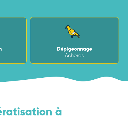
n
Dépigeonnage
Achères
ératisation à