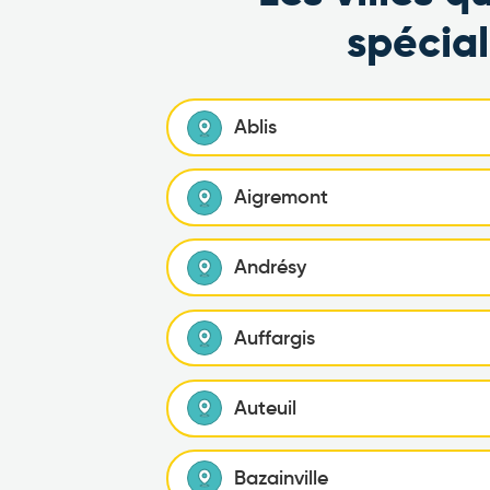
spécia
Ablis
Aigremont
Andrésy
Auffargis
Auteuil
Bazainville