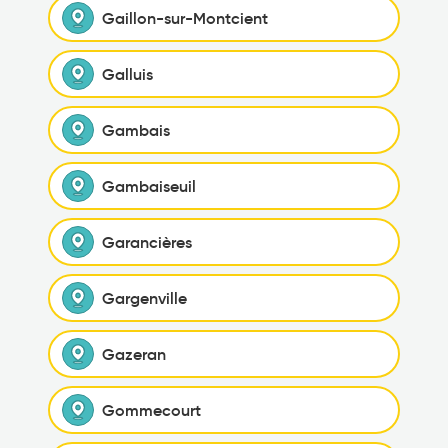
Gaillon-sur-Montcient
Galluis
Gambais
Gambaiseuil
Garancières
Gargenville
Gazeran
Gommecourt