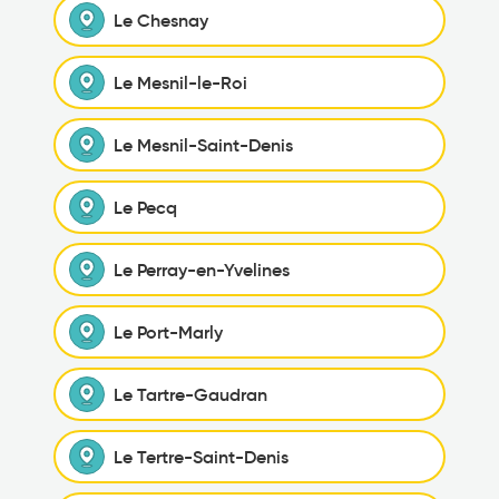
Le Chesnay
Le Mesnil-le-Roi
Le Mesnil-Saint-Denis
Le Pecq
Le Perray-en-Yvelines
Le Port-Marly
Le Tartre-Gaudran
Le Tertre-Saint-Denis