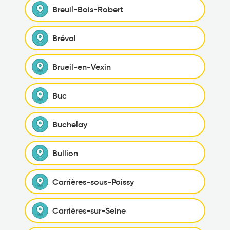
Breuil-Bois-Robert
Bréval
Brueil-en-Vexin
Buc
Buchelay
Bullion
Carrières-sous-Poissy
Carrières-sur-Seine