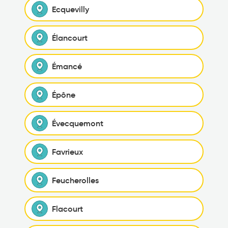
Ecquevilly
Élancourt
Émancé
Épône
Évecquemont
Favrieux
Feucherolles
Flacourt