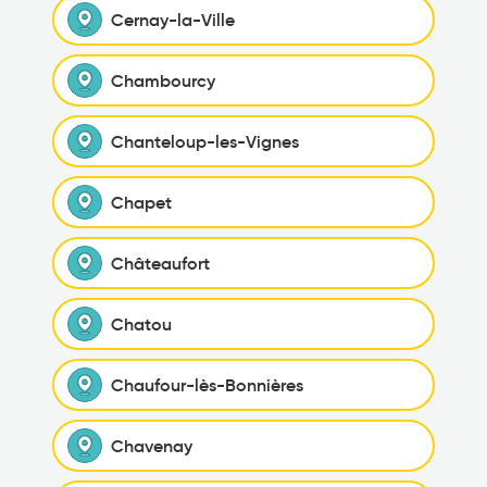
Cernay-la-Ville
Chambourcy
Chanteloup-les-Vignes
Chapet
Châteaufort
Chatou
Chaufour-lès-Bonnières
Chavenay