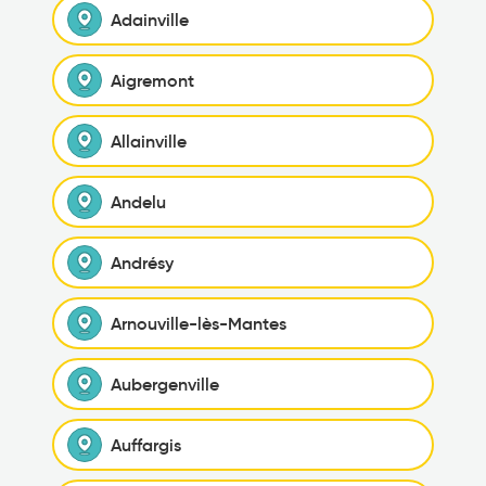
Adainville
Aigremont
Allainville
Andelu
Andrésy
Arnouville-lès-Mantes
Aubergenville
Auffargis