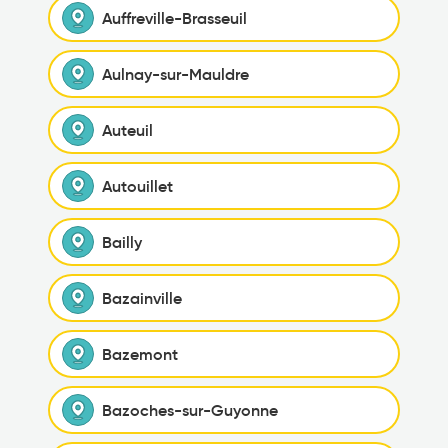
Auffreville-Brasseuil
Aulnay-sur-Mauldre
Auteuil
Autouillet
Bailly
Bazainville
Bazemont
Bazoches-sur-Guyonne