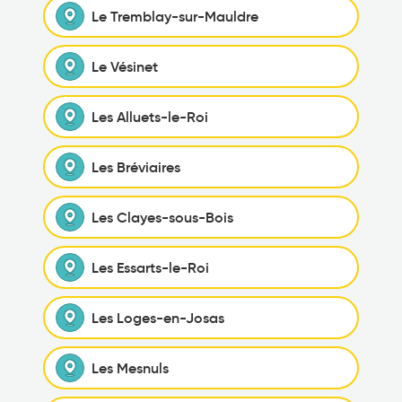
Le Tremblay-sur-Mauldre
Le Vésinet
Les Alluets-le-Roi
Les Bréviaires
Les Clayes-sous-Bois
Les Essarts-le-Roi
Les Loges-en-Josas
Les Mesnuls