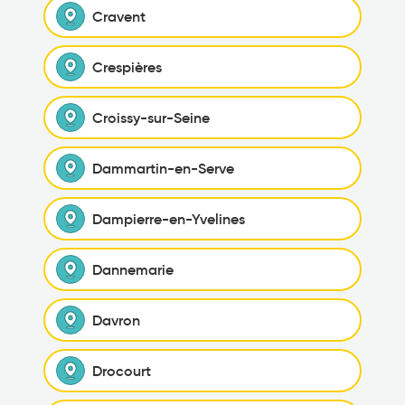
Cravent
Crespières
Croissy-sur-Seine
Dammartin-en-Serve
Dampierre-en-Yvelines
Dannemarie
Davron
Drocourt