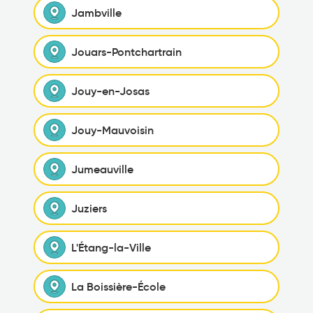
Jambville
Jouars-Pontchartrain
Jouy-en-Josas
Jouy-Mauvoisin
Jumeauville
Juziers
L'Étang-la-Ville
La Boissière-École