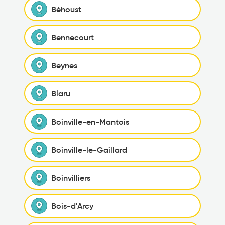
Béhoust
Bennecourt
Beynes
Blaru
Boinville-en-Mantois
Boinville-le-Gaillard
Boinvilliers
Bois-d'Arcy