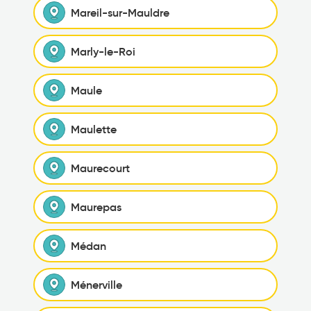
Mareil-sur-Mauldre
Marly-le-Roi
Maule
Maulette
Maurecourt
Maurepas
Médan
Ménerville