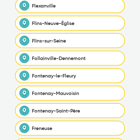
Flexanville
Flins-Neuve-Église
Flins-sur-Seine
Follainville-Dennemont
Fontenay-le-Fleury
Fontenay-Mauvoisin
Fontenay-Saint-Père
Freneuse