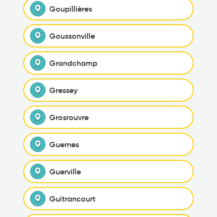
Goupillières
Goussonville
Grandchamp
Gressey
Grosrouvre
Guernes
Guerville
Guitrancourt