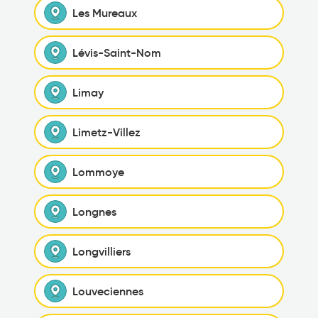
Les Mureaux
Lévis-Saint-Nom
Limay
Limetz-Villez
Lommoye
Longnes
Longvilliers
Louveciennes