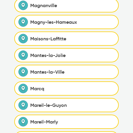
Magnanville
Magny-les-Hameaux
Maisons-Laffitte
Mantes-la-Jolie
Mantes-la-Ville
Marcq
Mareil-le-Guyon
Mareil-Marly