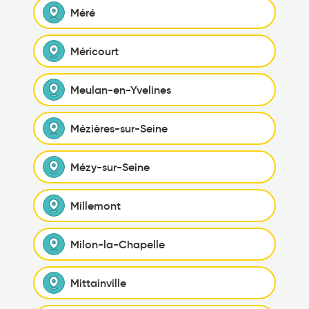
Méré
Méricourt
Meulan-en-Yvelines
Mézières-sur-Seine
Mézy-sur-Seine
Millemont
Milon-la-Chapelle
Mittainville