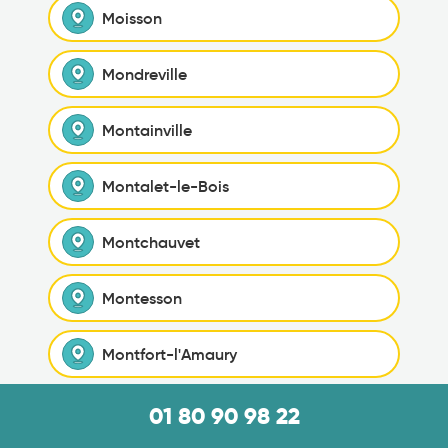
Moisson
Mondreville
Montainville
Montalet-le-Bois
Montchauvet
Montesson
Montfort-l'Amaury
Montigny-le-Bretonneux
01 80 90 98 22