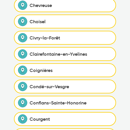
Chevreuse
Choisel
Civry-la-Forêt
Clairefontaine-en-Yvelines
Coignières
Condé-sur-Vesgre
Conflans-Sainte-Honorine
Courgent