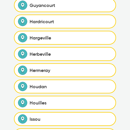
Guyancourt
Hardricourt
Hargeville
Herbeville
Hermeray
Houdan
Houilles
Issou