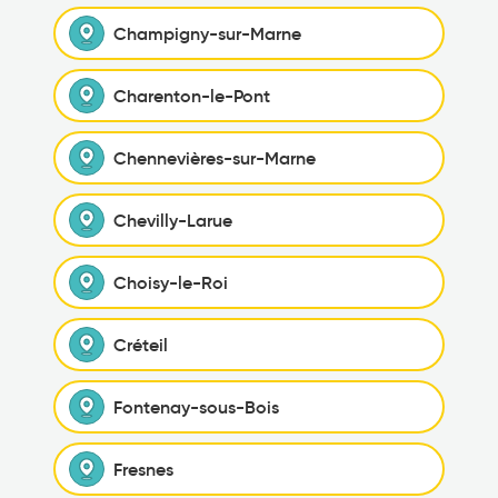
Champigny-sur-Marne
Charenton-le-Pont
Chennevières-sur-Marne
Chevilly-Larue
Choisy-le-Roi
Créteil
Fontenay-sous-Bois
Fresnes