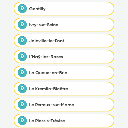
Gentilly
Ivry-sur-Seine
Joinville-le-Pont
L'Haÿ-les-Roses
La Queue-en-Brie
Le Kremlin-Bicêtre
Le Perreux-sur-Marne
Le Plessis-Trévise