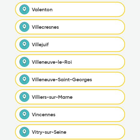
Valenton
Villecresnes
Villejuif
Villeneuve-le-Roi
Villeneuve-Saint-Georges
Villiers-sur-Marne
Vincennes
Vitry-sur-Seine