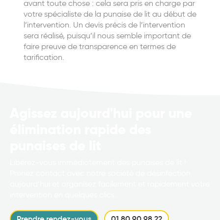
avant toute chose : cela sera pris en charge par
votre spécialiste de la punaise de lit au début de
l’intervention. Un devis précis de l’intervention
sera réalisé, puisqu’il nous semble important de
faire preuve de transparence en termes de
tarification.
Agissez aujourd'hui pour une
élimination rapide des
punaises de lit
Libérez-vous immédiatement des punaises de lit !
Prenez contact avec notre société de désinfection
aujourd’hui et organisez facilement et rapidement votre
intervention en quelques clics.
Prendre rendez-vous
01 80 90 98 22