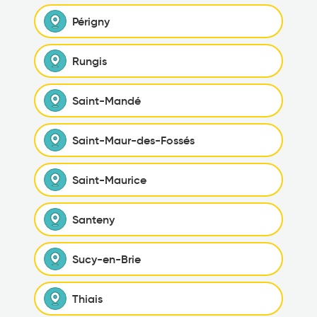
Périgny
Rungis
Saint-Mandé
Saint-Maur-des-Fossés
Saint-Maurice
Santeny
Sucy-en-Brie
Thiais