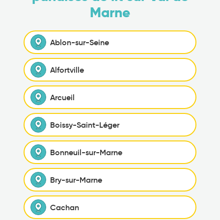
Marne
Ablon-sur-Seine
Alfortville
Arcueil
Boissy-Saint-Léger
Bonneuil-sur-Marne
Bry-sur-Marne
Cachan