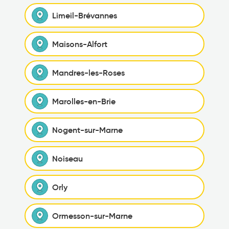
Limeil-Brévannes
Maisons-Alfort
Mandres-les-Roses
Marolles-en-Brie
Nogent-sur-Marne
Noiseau
Orly
Ormesson-sur-Marne