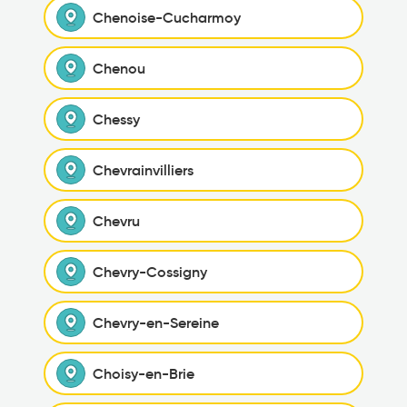
Chenoise-Cucharmoy
Chenou
Chessy
Chevrainvilliers
Chevru
Chevry-Cossigny
Chevry-en-Sereine
Choisy-en-Brie