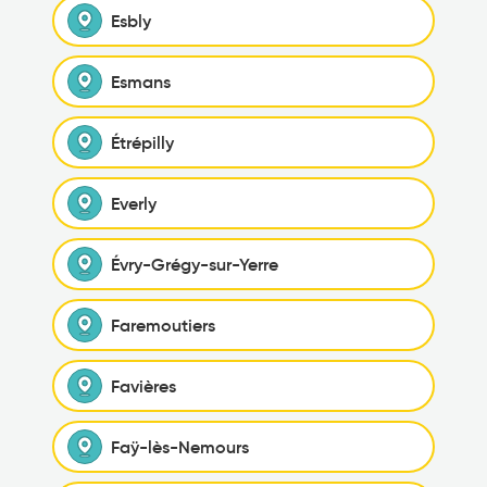
Esbly
Esmans
Étrépilly
Everly
Évry-Grégy-sur-Yerre
Faremoutiers
Favières
Faÿ-lès-Nemours