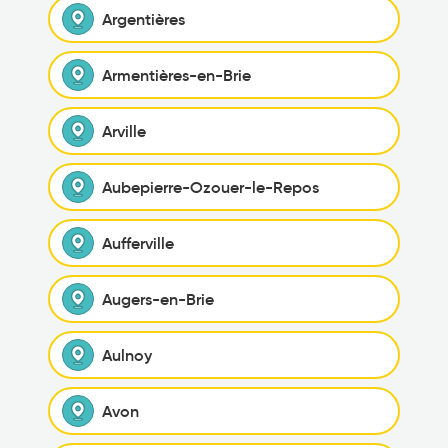
Argentières
Armentières-en-Brie
Arville
Aubepierre-Ozouer-le-Repos
Aufferville
Augers-en-Brie
Aulnoy
Avon