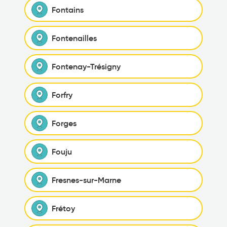
Fontains
Fontenailles
Fontenay-Trésigny
Forfry
Forges
Fouju
Fresnes-sur-Marne
Frétoy