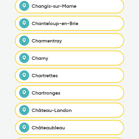
Changis-sur-Marne
Chanteloup-en-Brie
Charmentray
Charny
Chartrettes
Chartronges
Château-Landon
Châteaubleau