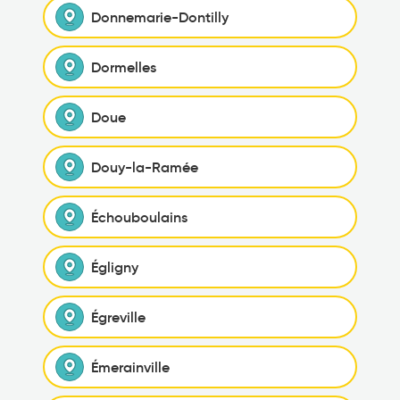
Donnemarie-Dontilly
Dormelles
Doue
Douy-la-Ramée
Échouboulains
Égligny
Égreville
Émerainville