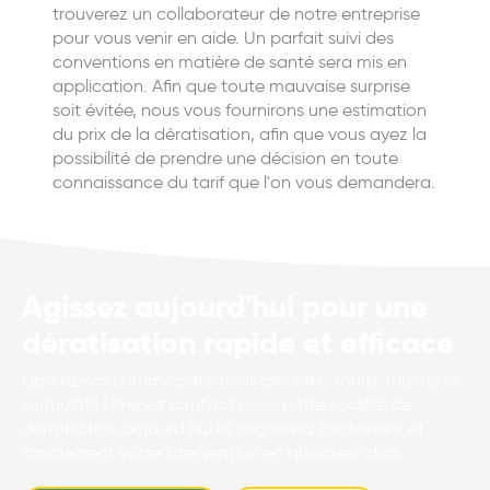
trouverez un collaborateur de notre entreprise
pour vous venir en aide. Un parfait suivi des
conventions en matière de santé sera mis en
application. Afin que toute mauvaise surprise
soit évitée, nous vous fournirons une estimation
du prix de la dératisation, afin que vous ayez la
possibilité de prendre une décision en toute
connaissance du tarif que l'on vous demandera.
Agissez aujourd'hui pour une
dératisation rapide et efficace
Libérez-vous immédiatement des rats, souris, mulots et
surmulots ! Prenez contact avec notre société de
dératisation aujourd’hui et organisez facilement et
rapidement votre intervention en quelques clics.