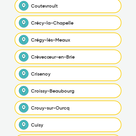
Coutevroult
Crécy-la-Chapelle
Crégy-lès-Meaux
Crèvecœur-en-Brie
Crisenoy
Croissy-Beaubourg
Crouy-sur-Ourcq
Cuisy