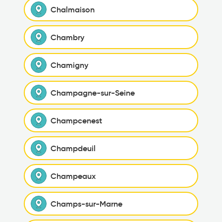
Chalmaison
Chambry
Chamigny
Champagne-sur-Seine
Champcenest
Champdeuil
Champeaux
Champs-sur-Marne