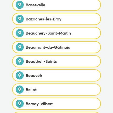
Bassevelle
Bazoches-lès-Bray
Beauchery-Saint-Martin
Beaumont-du-Gâtinais
Beautheil-Saints
Beauvoir
Bellot
Bernay-Vilbert