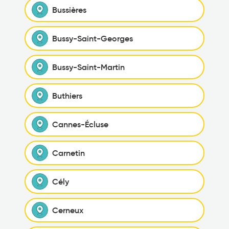
Bussières
Bussy-Saint-Georges
Bussy-Saint-Martin
Buthiers
Cannes-Écluse
Carnetin
Cély
Cerneux