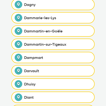
Dagny
Dammarie-les-Lys
Dammartin-en-Goële
Dammartin-sur-Tigeaux
Dampmart
Darvault
Dhuisy
Diant