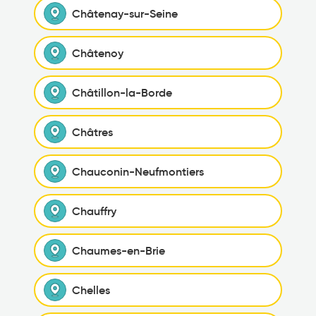
Châtenay-sur-Seine
Châtenoy
Châtillon-la-Borde
Châtres
Chauconin-Neufmontiers
Chauffry
Chaumes-en-Brie
Chelles