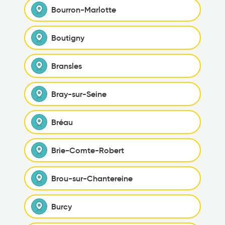
Bourron-Marlotte
Boutigny
Bransles
Bray-sur-Seine
Bréau
Brie-Comte-Robert
Brou-sur-Chantereine
Burcy