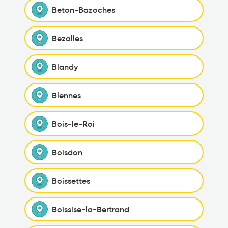
Beton-Bazoches
Bezalles
Blandy
Blennes
Bois-le-Roi
Boisdon
Boissettes
Boissise-la-Bertrand