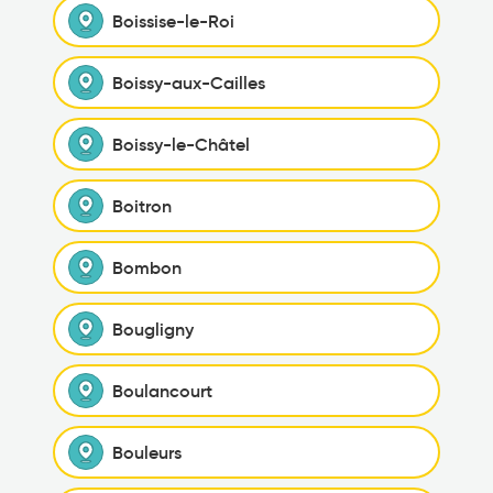
Boissise-le-Roi
Boissy-aux-Cailles
Boissy-le-Châtel
Boitron
Bombon
Bougligny
Boulancourt
Bouleurs