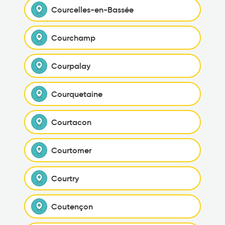
Courcelles-en-Bassée
Courchamp
Courpalay
Courquetaine
Courtacon
Courtomer
Courtry
Coutençon