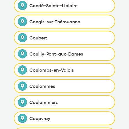
Condé-Sainte-Libiaire
Congis-sur-Thérouanne
Coubert
Couilly-Pont-aux-Dames
Coulombs-en-Valois
Coulommes
Coulommiers
Coupvray