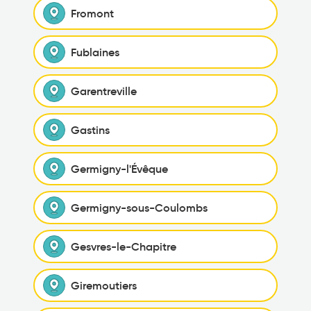
Fromont
Fublaines
Garentreville
Gastins
Germigny-l'Évêque
Germigny-sous-Coulombs
Gesvres-le-Chapitre
Giremoutiers