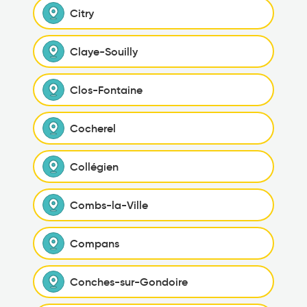
Citry
Claye-Souilly
Clos-Fontaine
Cocherel
Collégien
Combs-la-Ville
Compans
Conches-sur-Gondoire