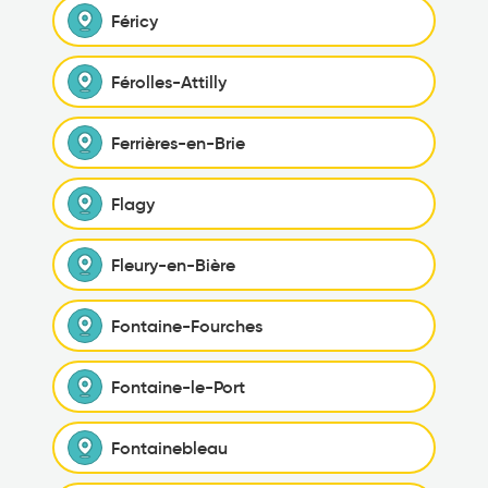
Féricy
Férolles-Attilly
Ferrières-en-Brie
Flagy
Fleury-en-Bière
Fontaine-Fourches
Fontaine-le-Port
Fontainebleau