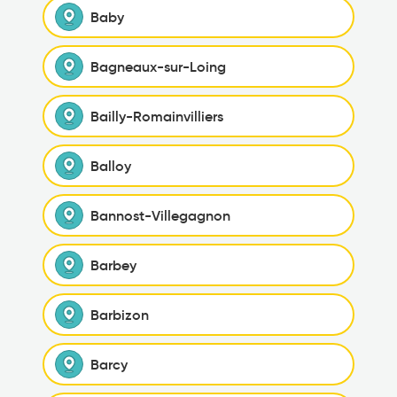
Baby
Bagneaux-sur-Loing
Bailly-Romainvilliers
Balloy
Bannost-Villegagnon
Barbey
Barbizon
Barcy