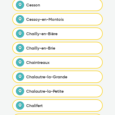
Cesson
Cessoy-en-Montois
Chailly-en-Bière
Chailly-en-Brie
Chaintreaux
Chalautre-la-Grande
Chalautre-la-Petite
Chalifert