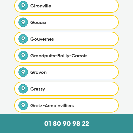
Gironville
Gouaix
Gouvernes
Grandpuits-Bailly-Carrois
Gravon
Gressy
Gretz-Armainvilliers
Grez-sur-Loing
01 80 90 98 22