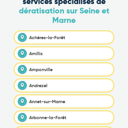
services spécialisés de
dératisation sur Seine et
Marne
Achères-la-Forêt
Amillis
Amponville
Andrezel
Annet-sur-Marne
Arbonne-la-Forêt