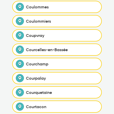
Coulommes
Coulommiers
Coupvray
Courcelles-en-Bassée
Courchamp
Courpalay
Courquetaine
Courtacon