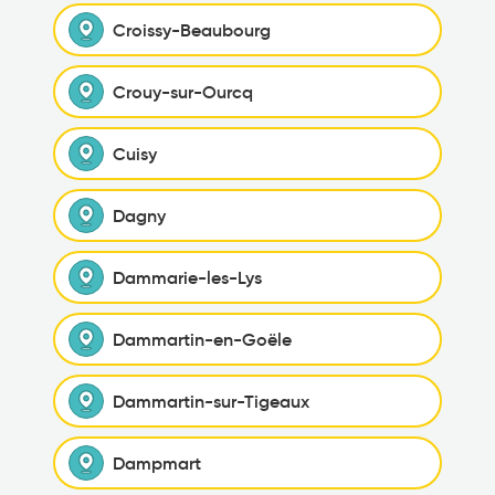
Croissy-Beaubourg
Crouy-sur-Ourcq
Cuisy
Dagny
Dammarie-les-Lys
Dammartin-en-Goële
Dammartin-sur-Tigeaux
Dampmart