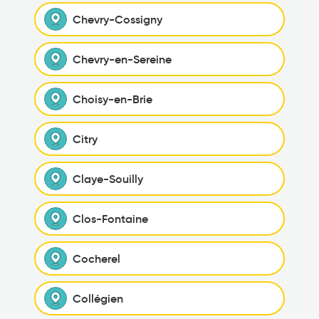
Chevry-Cossigny
Chevry-en-Sereine
Choisy-en-Brie
Citry
Claye-Souilly
Clos-Fontaine
Cocherel
Collégien