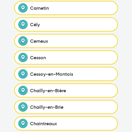
Carnetin
Cély
Cerneux
Cesson
Cessoy-en-Montois
Chailly-en-Bière
Chailly-en-Brie
Chaintreaux