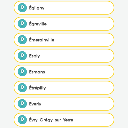
Égligny
Égreville
Émerainville
Esbly
Esmans
Étrépilly
Everly
Évry-Grégy-sur-Yerre