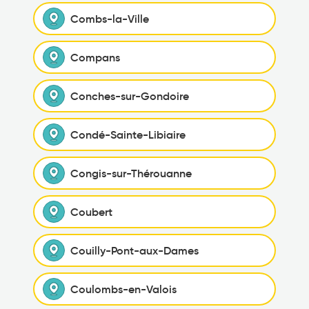
Combs-la-Ville
Compans
Conches-sur-Gondoire
Condé-Sainte-Libiaire
Congis-sur-Thérouanne
Coubert
Couilly-Pont-aux-Dames
Coulombs-en-Valois