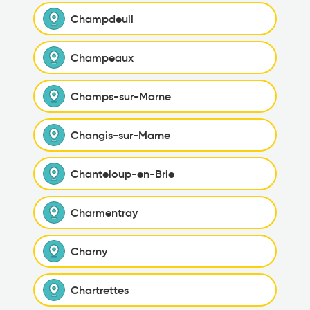
Champdeuil
Champeaux
Champs-sur-Marne
Changis-sur-Marne
Chanteloup-en-Brie
Charmentray
Charny
Chartrettes