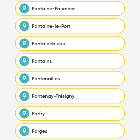
Fontaine-Fourches
Fontaine-le-Port
Fontainebleau
Fontains
Fontenailles
Fontenay-Trésigny
Forfry
Forges