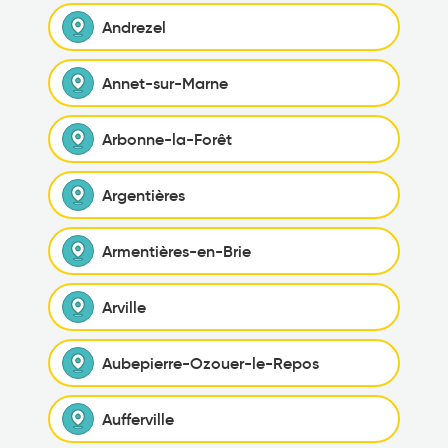
Andrezel
Annet-sur-Marne
Arbonne-la-Forêt
Argentières
Armentières-en-Brie
Arville
Aubepierre-Ozouer-le-Repos
Aufferville