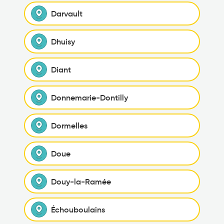
Darvault
Dhuisy
Diant
Donnemarie-Dontilly
Dormelles
Doue
Douy-la-Ramée
Échouboulains