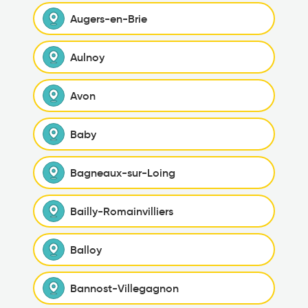
Augers-en-Brie
Aulnoy
Avon
Baby
Bagneaux-sur-Loing
Bailly-Romainvilliers
Balloy
Bannost-Villegagnon