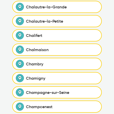
Chalautre-la-Grande
Chalautre-la-Petite
Chalifert
Chalmaison
Chambry
Chamigny
Champagne-sur-Seine
Champcenest