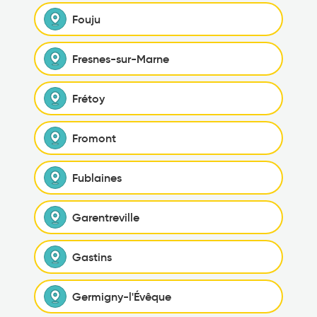
Fouju
Fresnes-sur-Marne
Frétoy
Fromont
Fublaines
Garentreville
Gastins
Germigny-l'Évêque