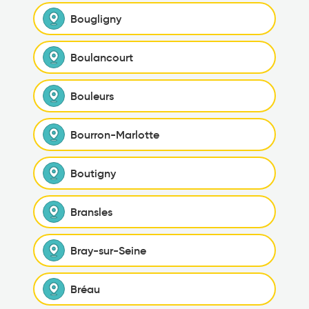
Bougligny
Boulancourt
Bouleurs
Bourron-Marlotte
Boutigny
Bransles
Bray-sur-Seine
Bréau