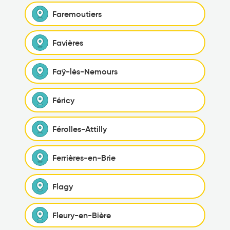
Faremoutiers
Favières
Faÿ-lès-Nemours
Féricy
Férolles-Attilly
Ferrières-en-Brie
Flagy
Fleury-en-Bière