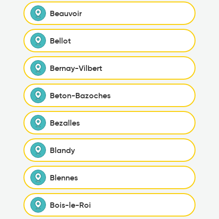
Beauvoir
Bellot
Bernay-Vilbert
Beton-Bazoches
Bezalles
Blandy
Blennes
Bois-le-Roi