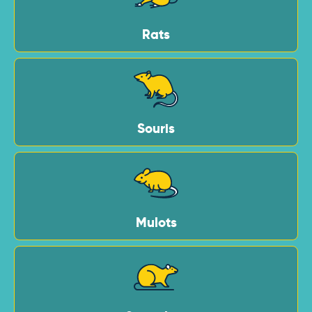
Rats
Souris
Mulots