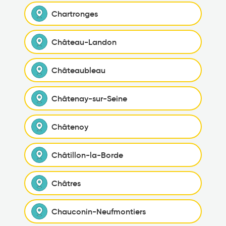
Chartronges
Château-Landon
Châteaubleau
Châtenay-sur-Seine
Châtenoy
Châtillon-la-Borde
Châtres
Chauconin-Neufmontiers