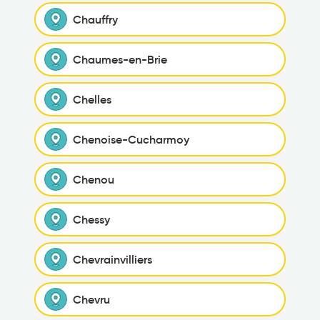
Chauffry
Chaumes-en-Brie
Chelles
Chenoise-Cucharmoy
Chenou
Chessy
Chevrainvilliers
Chevru