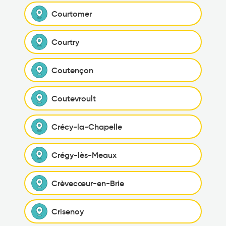
Courtomer
Courtry
Coutençon
Coutevroult
Crécy-la-Chapelle
Crégy-lès-Meaux
Crèvecœur-en-Brie
Crisenoy