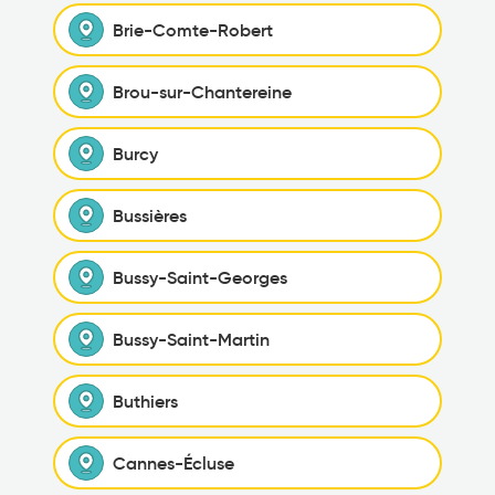
Brie-Comte-Robert
Brou-sur-Chantereine
Burcy
Bussières
Bussy-Saint-Georges
Bussy-Saint-Martin
Buthiers
Cannes-Écluse