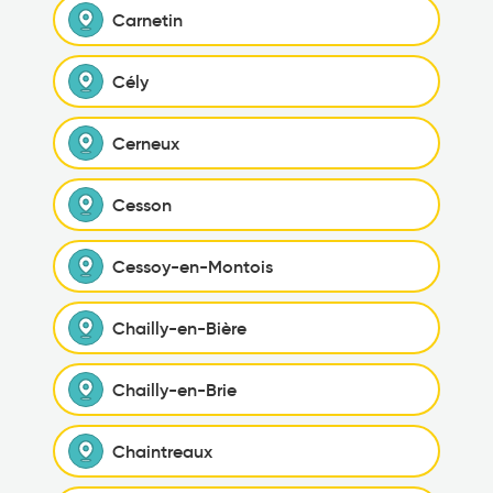
Carnetin
Cély
Cerneux
Cesson
Cessoy-en-Montois
Chailly-en-Bière
Chailly-en-Brie
Chaintreaux