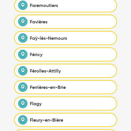
Faremoutiers
Favières
Faÿ-lès-Nemours
Féricy
Férolles-Attilly
Ferrières-en-Brie
Flagy
Fleury-en-Bière