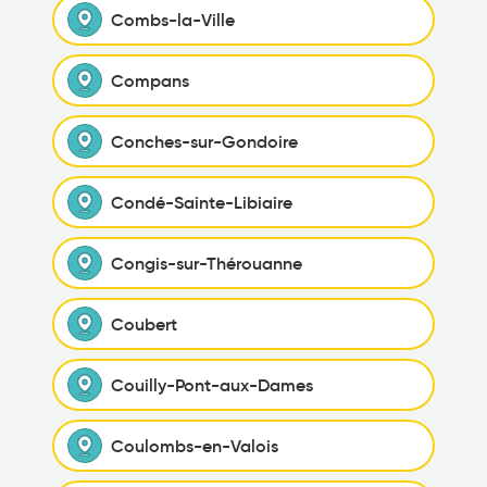
Combs-la-Ville
Compans
Conches-sur-Gondoire
Condé-Sainte-Libiaire
Congis-sur-Thérouanne
Coubert
Couilly-Pont-aux-Dames
Coulombs-en-Valois