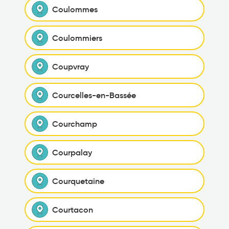
Coulommes
Coulommiers
Coupvray
Courcelles-en-Bassée
Courchamp
Courpalay
Courquetaine
Courtacon