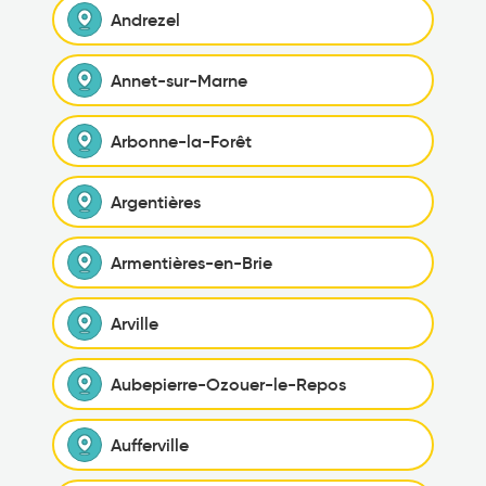
Andrezel
Annet-sur-Marne
Arbonne-la-Forêt
Argentières
Armentières-en-Brie
Arville
Aubepierre-Ozouer-le-Repos
Aufferville