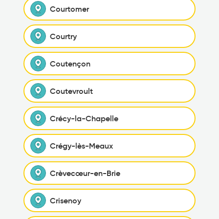
Courtomer
Courtry
Coutençon
Coutevroult
Crécy-la-Chapelle
Crégy-lès-Meaux
Crèvecœur-en-Brie
Crisenoy