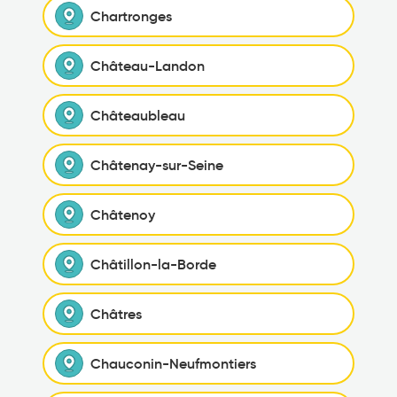
Chartronges
Château-Landon
Châteaubleau
Châtenay-sur-Seine
Châtenoy
Châtillon-la-Borde
Châtres
Chauconin-Neufmontiers