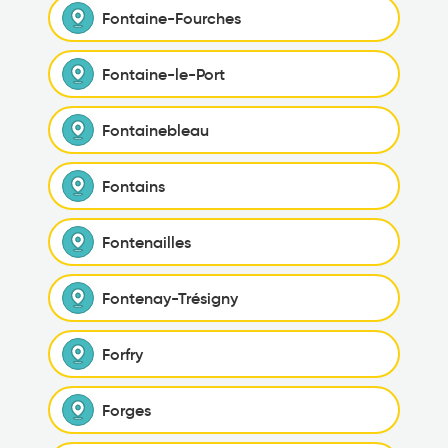
Fontaine-Fourches
Fontaine-le-Port
Fontainebleau
Fontains
Fontenailles
Fontenay-Trésigny
Forfry
Forges