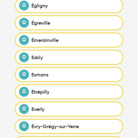
Égligny
Égreville
Émerainville
Esbly
Esmans
Étrépilly
Everly
Évry-Grégy-sur-Yerre