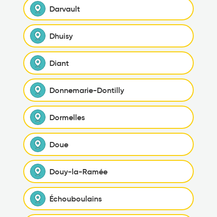
Darvault
Dhuisy
Diant
Donnemarie-Dontilly
Dormelles
Doue
Douy-la-Ramée
Échouboulains