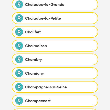
Chalautre-la-Grande
Chalautre-la-Petite
Chalifert
Chalmaison
Chambry
Chamigny
Champagne-sur-Seine
Champcenest