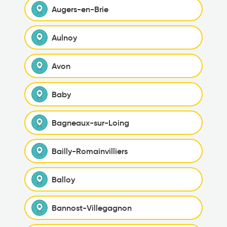
Augers-en-Brie
Aulnoy
Avon
Baby
Bagneaux-sur-Loing
Bailly-Romainvilliers
Balloy
Bannost-Villegagnon