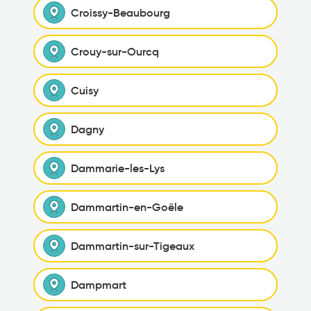
Croissy-Beaubourg
Crouy-sur-Ourcq
Cuisy
Dagny
Dammarie-les-Lys
Dammartin-en-Goële
Dammartin-sur-Tigeaux
Dampmart