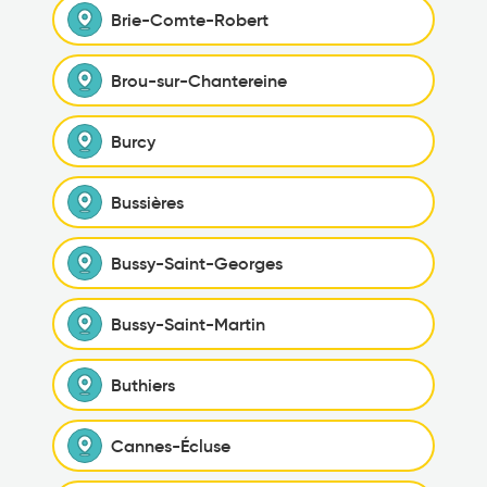
Brie-Comte-Robert
Brou-sur-Chantereine
Burcy
Bussières
Bussy-Saint-Georges
Bussy-Saint-Martin
Buthiers
Cannes-Écluse