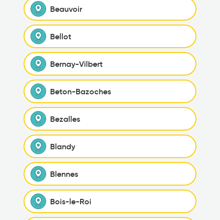
Beauvoir
Bellot
Bernay-Vilbert
Beton-Bazoches
Bezalles
Blandy
Blennes
Bois-le-Roi