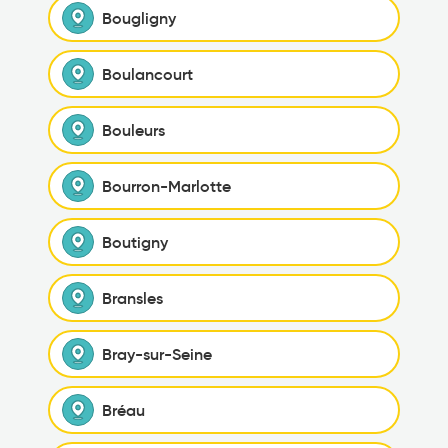
Bougligny
Boulancourt
Bouleurs
Bourron-Marlotte
Boutigny
Bransles
Bray-sur-Seine
Bréau