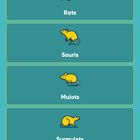
Rats
Souris
Mulots
Surmulots