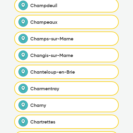
Champdeuil
Champeaux
Champs-sur-Marne
Changis-sur-Marne
Chanteloup-en-Brie
Charmentray
Charny
Chartrettes