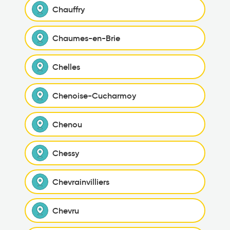
Chauffry
Chaumes-en-Brie
Chelles
Chenoise-Cucharmoy
Chenou
Chessy
Chevrainvilliers
Chevru