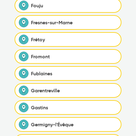
Fouju
Fresnes-sur-Marne
Frétoy
Fromont
Fublaines
Garentreville
Gastins
Germigny-l'Évêque