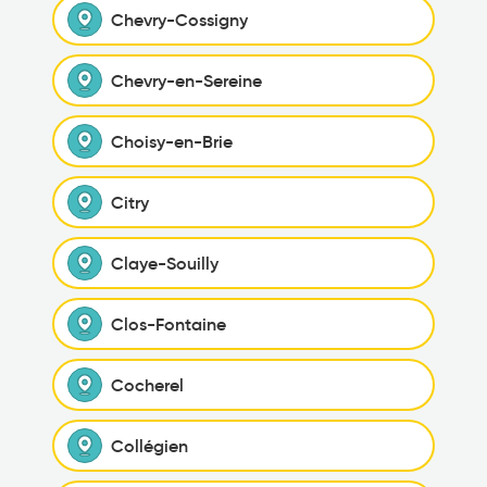
Chevry-Cossigny
Chevry-en-Sereine
Choisy-en-Brie
Citry
Claye-Souilly
Clos-Fontaine
Cocherel
Collégien