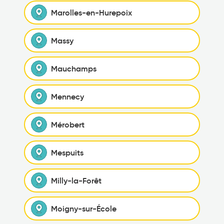
Marolles-en-Hurepoix
Massy
Mauchamps
Mennecy
Mérobert
Mespuits
Milly-la-Forêt
Moigny-sur-École