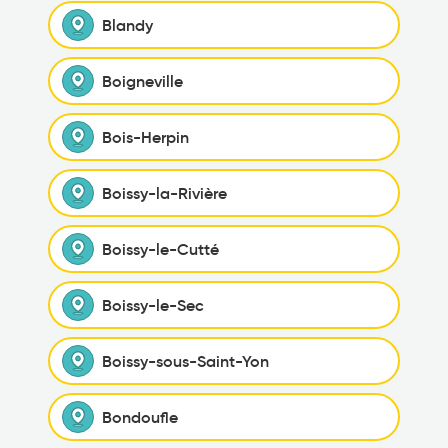
Blandy
Boigneville
Bois-Herpin
Boissy-la-Rivière
Boissy-le-Cutté
Boissy-le-Sec
Boissy-sous-Saint-Yon
Bondoufle