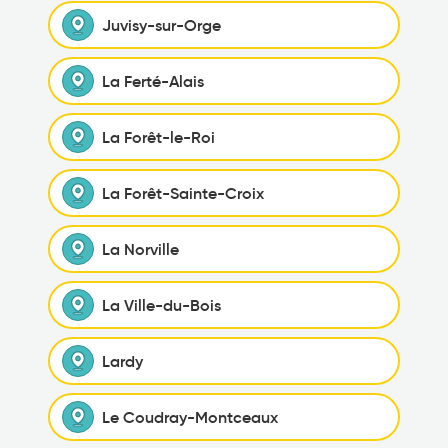
Juvisy-sur-Orge
La Ferté-Alais
La Forêt-le-Roi
La Forêt-Sainte-Croix
La Norville
La Ville-du-Bois
Lardy
Le Coudray-Montceaux