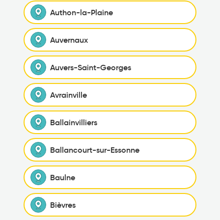
Authon-la-Plaine
Auvernaux
Auvers-Saint-Georges
Avrainville
Ballainvilliers
Ballancourt-sur-Essonne
Baulne
Bièvres