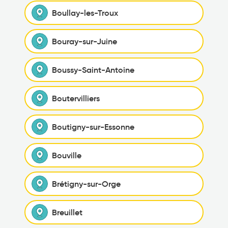
Boullay-les-Troux
Bouray-sur-Juine
Boussy-Saint-Antoine
Boutervilliers
Boutigny-sur-Essonne
Bouville
Brétigny-sur-Orge
Breuillet