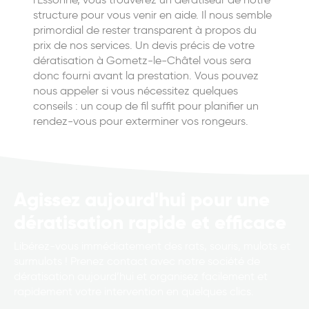
structure pour vous venir en aide. Il nous semble
primordial de rester transparent à propos du
prix de nos services. Un devis précis de votre
dératisation à Gometz-le-Châtel vous sera
donc fourni avant la prestation. Vous pouvez
nous appeler si vous nécessitez quelques
conseils : un coup de fil suffit pour planifier un
rendez-vous pour exterminer vos rongeurs.
Agissez aujourd'hui pour une
dératisation rapide et efficace
Libérez-vous immédiatement des rats, souris, mulots et
surmulots ! Prenez contact avec notre société de
dératisation aujourd’hui et organisez facilement et
rapidement votre intervention en quelques clics.