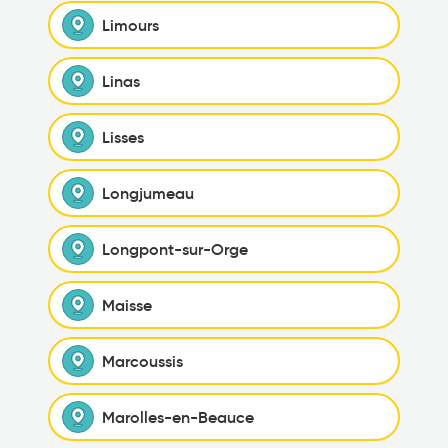
Limours
Linas
Lisses
Longjumeau
Longpont-sur-Orge
Maisse
Marcoussis
Marolles-en-Beauce