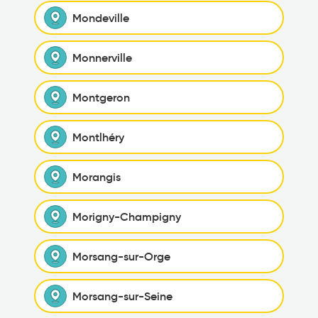
Mondeville
Monnerville
Montgeron
Montlhéry
Morangis
Morigny-Champigny
Morsang-sur-Orge
Morsang-sur-Seine