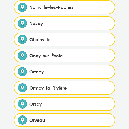
Nainville-les-Roches
Nozay
Ollainville
Oncy-sur-École
Ormoy
Ormoy-la-Rivière
Orsay
Orveau