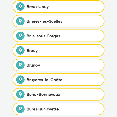
Breux-Jouy
Brières-les-Scellés
Briis-sous-Forges
Brouy
Brunoy
Bruyères-le-Châtel
Buno-Bonnevaux
Bures-sur-Yvette