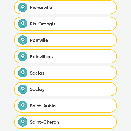
Richarville
Ris-Orangis
Roinville
Roinvilliers
Saclas
Saclay
Saint-Aubin
Saint-Chéron