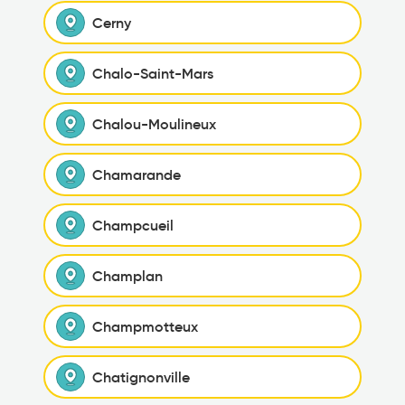
Cerny
Chalo-Saint-Mars
Chalou-Moulineux
Chamarande
Champcueil
Champlan
Champmotteux
Chatignonville