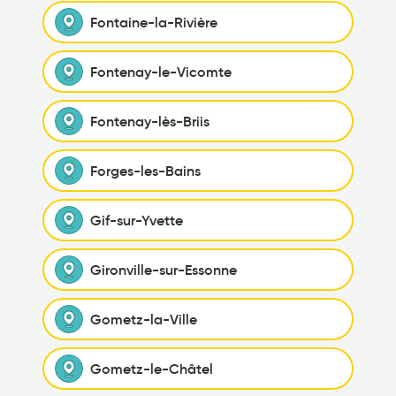
Fontaine-la-Rivière
Fontenay-le-Vicomte
Fontenay-lès-Briis
Forges-les-Bains
Gif-sur-Yvette
Gironville-sur-Essonne
Gometz-la-Ville
Gometz-le-Châtel