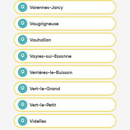
Varennes-Jarcy
Vaugrigneuse
Vauhallan
Vayres-sur-Essonne
Verrières-le-Buisson
Vert-le-Grand
Vert-le-Petit
Videlles