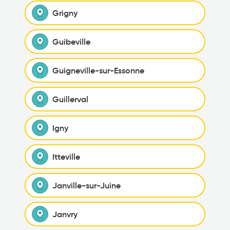
Grigny
Guibeville
Guigneville-sur-Essonne
Guillerval
Igny
Itteville
Janville-sur-Juine
Janvry