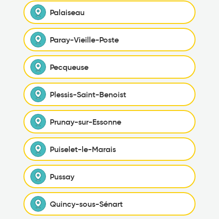
Palaiseau
Paray-Vieille-Poste
Pecqueuse
Plessis-Saint-Benoist
Prunay-sur-Essonne
Puiselet-le-Marais
Pussay
Quincy-sous-Sénart