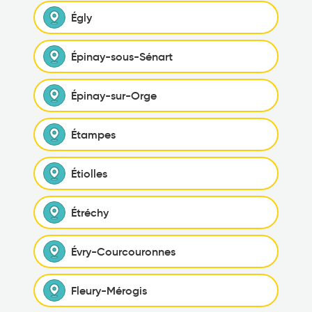
Égly
Épinay-sous-Sénart
Épinay-sur-Orge
Étampes
Étiolles
Étréchy
Évry-Courcouronnes
Fleury-Mérogis