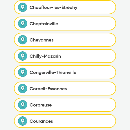
Chauffour-lès-Étréchy
Cheptainville
Chevannes
Chilly-Mazarin
Congerville-Thionville
Corbeil-Essonnes
Corbreuse
Courances