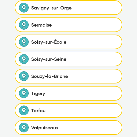
Savigny-sur-Orge
Sermaise
Soisy-sur-École
Soisy-sur-Seine
Souzy-la-Briche
Tigery
Torfou
Valpuiseaux