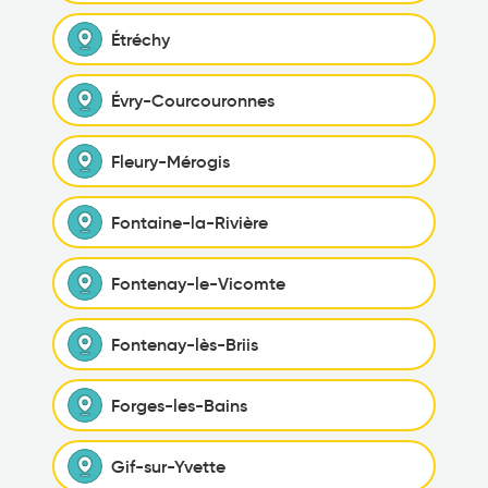
Étréchy
Évry-Courcouronnes
Fleury-Mérogis
Fontaine-la-Rivière
Fontenay-le-Vicomte
Fontenay-lès-Briis
Forges-les-Bains
Gif-sur-Yvette