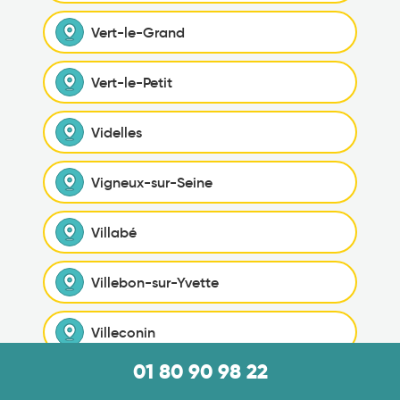
Vert-le-Grand
Vert-le-Petit
Videlles
Vigneux-sur-Seine
Villabé
Villebon-sur-Yvette
Villeconin
01 80 90 98 22
Villejust