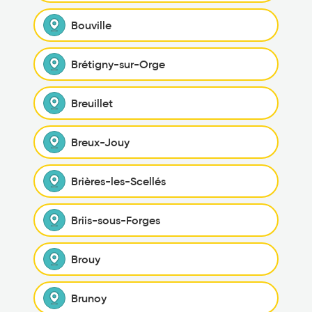
Bouville
Brétigny-sur-Orge
Breuillet
Breux-Jouy
Brières-les-Scellés
Briis-sous-Forges
Brouy
Brunoy