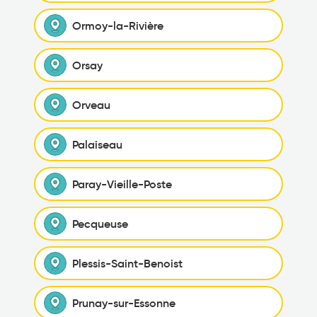
Ormoy-la-Rivière
Orsay
Orveau
Palaiseau
Paray-Vieille-Poste
Pecqueuse
Plessis-Saint-Benoist
Prunay-sur-Essonne