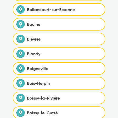
Ballancourt-sur-Essonne
Baulne
Bièvres
Blandy
Boigneville
Bois-Herpin
Boissy-la-Rivière
Boissy-le-Cutté