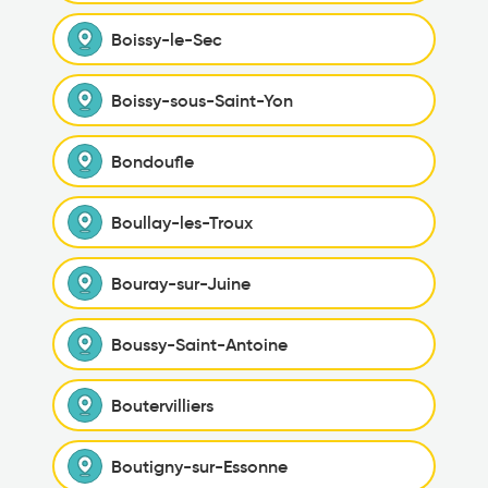
Boissy-le-Sec
Boissy-sous-Saint-Yon
Bondoufle
Boullay-les-Troux
Bouray-sur-Juine
Boussy-Saint-Antoine
Boutervilliers
Boutigny-sur-Essonne