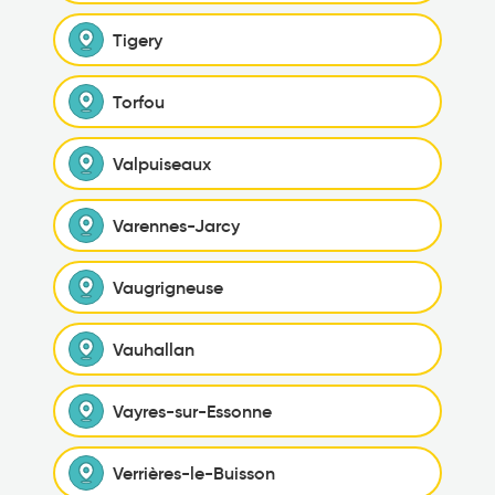
Tigery
Torfou
Valpuiseaux
Varennes-Jarcy
Vaugrigneuse
Vauhallan
Vayres-sur-Essonne
Verrières-le-Buisson