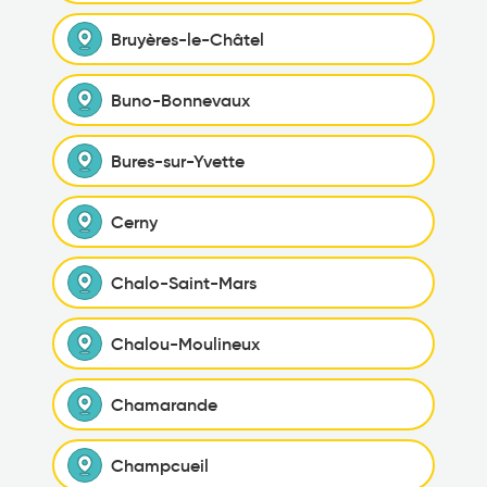
Bruyères-le-Châtel
Buno-Bonnevaux
Bures-sur-Yvette
Cerny
Chalo-Saint-Mars
Chalou-Moulineux
Chamarande
Champcueil