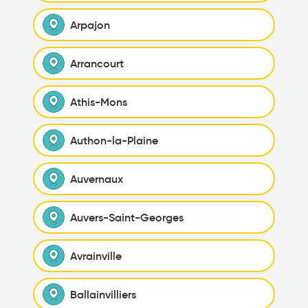
Arpajon
Arrancourt
Athis-Mons
Authon-la-Plaine
Auvernaux
Auvers-Saint-Georges
Avrainville
Ballainvilliers