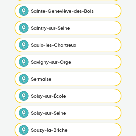
Sainte-Geneviève-des-Bois
Saintry-sur-Seine
Saulx-les-Chartreux
Savigny-sur-Orge
Sermaise
Soisy-sur-École
Soisy-sur-Seine
Souzy-la-Briche