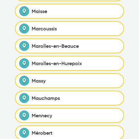
Maisse
Marcoussis
Marolles-en-Beauce
Marolles-en-Hurepoix
Massy
Mauchamps
Mennecy
Mérobert