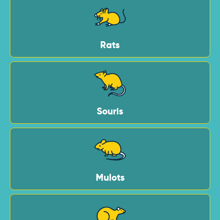
Rats
Souris
Mulots