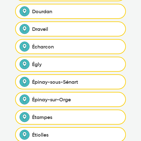
Dourdan
Draveil
Écharcon
Égly
Épinay-sous-Sénart
Épinay-sur-Orge
Étampes
Étiolles