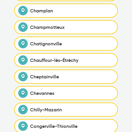
Champlan
Champmotteux
Chatignonville
Chauffour-lès-Étréchy
Cheptainville
Chevannes
Chilly-Mazarin
Congerville-Thionville