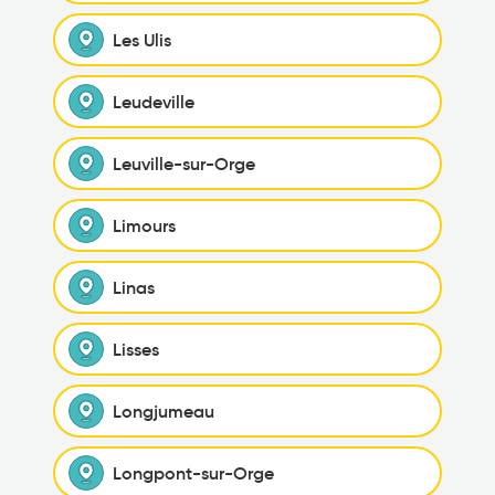
Les Ulis
Leudeville
Leuville-sur-Orge
Limours
Linas
Lisses
Longjumeau
Longpont-sur-Orge