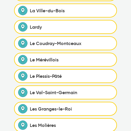
La Ville-du-Bois
Lardy
Le Coudray-Montceaux
Le Mérévillois
Le Plessis-Pâté
Le Val-Saint-Germain
Les Granges-le-Roi
Les Molières