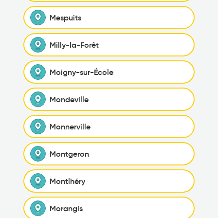
Mespuits
Milly-la-Forêt
Moigny-sur-École
Mondeville
Monnerville
Montgeron
Montlhéry
Morangis