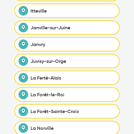
Itteville
Janville-sur-Juine
Janvry
Juvisy-sur-Orge
La Ferté-Alais
La Forêt-le-Roi
La Forêt-Sainte-Croix
La Norville