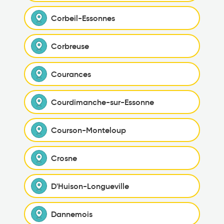
Corbeil-Essonnes
Corbreuse
Courances
Courdimanche-sur-Essonne
Courson-Monteloup
Crosne
D'Huison-Longueville
Dannemois