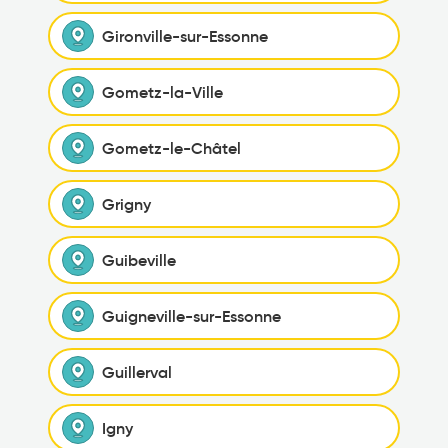
Gironville-sur-Essonne
Gometz-la-Ville
Gometz-le-Châtel
Grigny
Guibeville
Guigneville-sur-Essonne
Guillerval
Igny