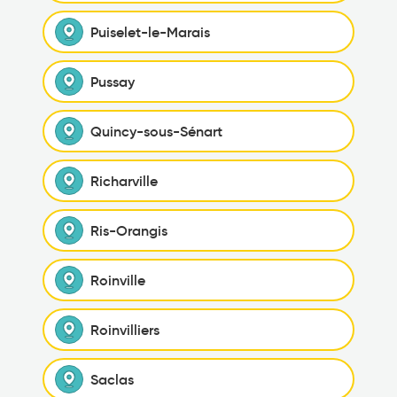
Puiselet-le-Marais
Pussay
Quincy-sous-Sénart
Richarville
Ris-Orangis
Roinville
Roinvilliers
Saclas