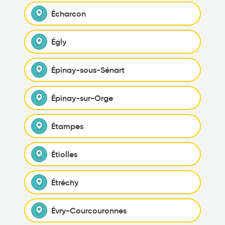
Écharcon
Égly
Épinay-sous-Sénart
Épinay-sur-Orge
Étampes
Étiolles
Étréchy
Évry-Courcouronnes