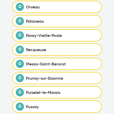
Orveau
Palaiseau
Paray-Vieille-Poste
Pecqueuse
Plessis-Saint-Benoist
Prunay-sur-Essonne
Puiselet-le-Marais
Pussay