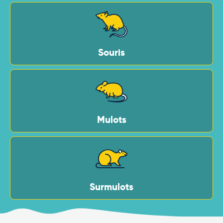
Souris
Mulots
Surmulots