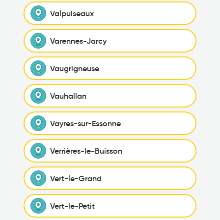
Valpuiseaux
Varennes-Jarcy
Vaugrigneuse
Vauhallan
Vayres-sur-Essonne
Verrières-le-Buisson
Vert-le-Grand
Vert-le-Petit