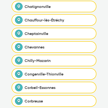
Chatignonville
Chauffour-lès-Étréchy
Cheptainville
Chevannes
Chilly-Mazarin
Congerville-Thionville
Corbeil-Essonnes
Corbreuse