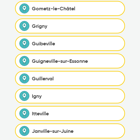
Gometz-le-Châtel
Grigny
Guibeville
Guigneville-sur-Essonne
Guillerval
Igny
Itteville
Janville-sur-Juine