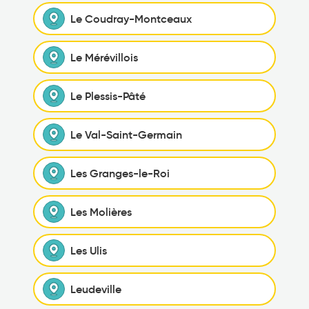
Le Coudray-Montceaux
Le Mérévillois
Le Plessis-Pâté
Le Val-Saint-Germain
Les Granges-le-Roi
Les Molières
Les Ulis
Leudeville