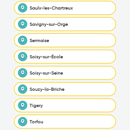
Saulx-les-Chartreux
Savigny-sur-Orge
Sermaise
Soisy-sur-École
Soisy-sur-Seine
Souzy-la-Briche
Tigery
Torfou