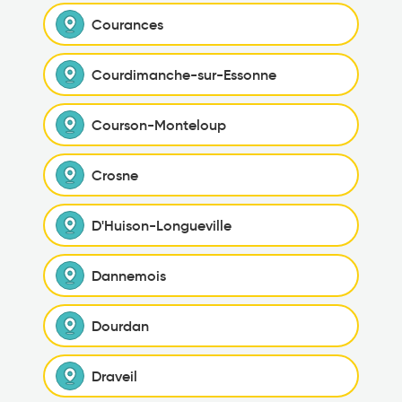
Courances
Courdimanche-sur-Essonne
Courson-Monteloup
Crosne
D'Huison-Longueville
Dannemois
Dourdan
Draveil