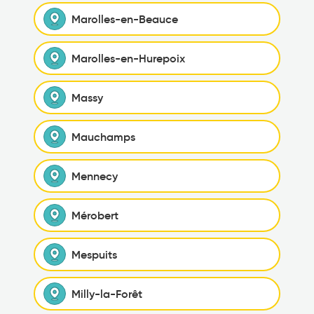
Marolles-en-Beauce
Marolles-en-Hurepoix
Massy
Mauchamps
Mennecy
Mérobert
Mespuits
Milly-la-Forêt