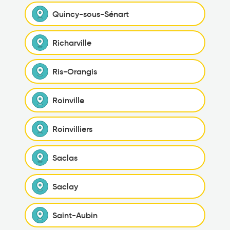
Quincy-sous-Sénart
Richarville
Ris-Orangis
Roinville
Roinvilliers
Saclas
Saclay
Saint-Aubin