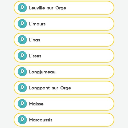
Leuville-sur-Orge
Limours
Linas
Lisses
Longjumeau
Longpont-sur-Orge
Maisse
Marcoussis