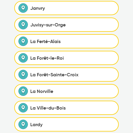
Janvry
Juvisy-sur-Orge
La Ferté-Alais
La Forêt-le-Roi
La Forêt-Sainte-Croix
La Norville
La Ville-du-Bois
Lardy