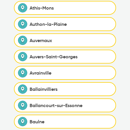
Athis-Mons
Authon-la-Plaine
Auvernaux
Auvers-Saint-Georges
Avrainville
Ballainvilliers
Ballancourt-sur-Essonne
Baulne