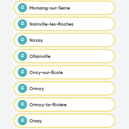
Morsang-sur-Seine
Nainville-les-Roches
Nozay
Ollainville
Oncy-sur-École
Ormoy
Ormoy-la-Rivière
Orsay