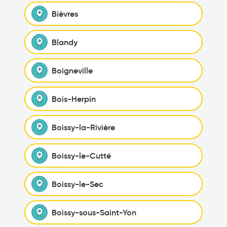
Bièvres
Blandy
Boigneville
Bois-Herpin
Boissy-la-Rivière
Boissy-le-Cutté
Boissy-le-Sec
Boissy-sous-Saint-Yon