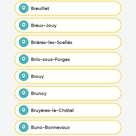
Breuillet
Breux-Jouy
Brières-les-Scellés
Briis-sous-Forges
Brouy
Brunoy
Bruyères-le-Châtel
Buno-Bonnevaux