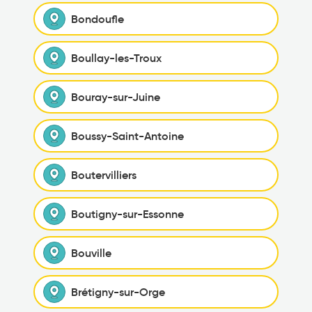
Bondoufle
Boullay-les-Troux
Bouray-sur-Juine
Boussy-Saint-Antoine
Boutervilliers
Boutigny-sur-Essonne
Bouville
Brétigny-sur-Orge