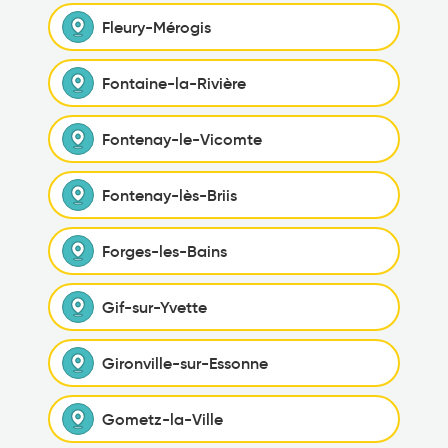
Fleury-Mérogis
Fontaine-la-Rivière
Fontenay-le-Vicomte
Fontenay-lès-Briis
Forges-les-Bains
Gif-sur-Yvette
Gironville-sur-Essonne
Gometz-la-Ville