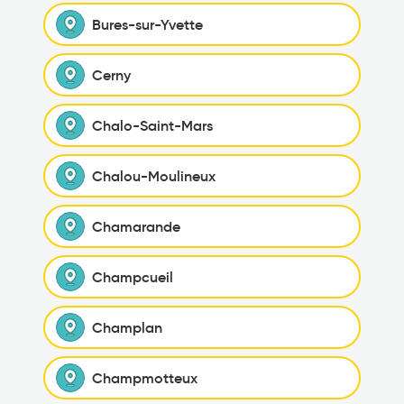
Bures-sur-Yvette
Cerny
Chalo-Saint-Mars
Chalou-Moulineux
Chamarande
Champcueil
Champlan
Champmotteux