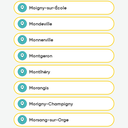
Moigny-sur-École
Mondeville
Monnerville
Montgeron
Montlhéry
Morangis
Morigny-Champigny
Morsang-sur-Orge