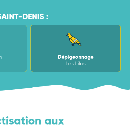
AINT-DENIS :
n
Dépigeonnage
Les Lilas
ctisation aux