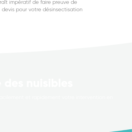
raît impératif de faire preuve de
n devis pour votre désinsectisation
 des nuisibles
facilement et rapidement votre intervention en