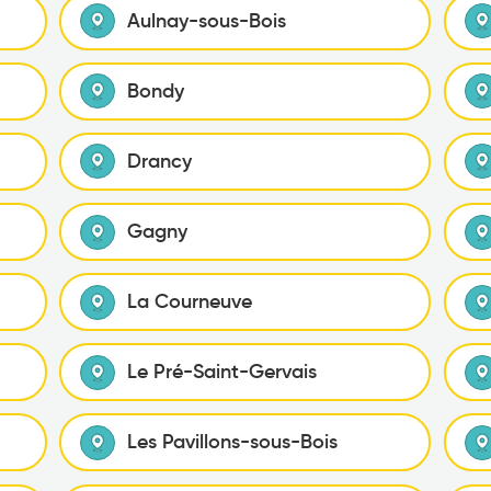
Aulnay-sous-Bois
Bondy
Drancy
Gagny
La Courneuve
Le Pré-Saint-Gervais
Les Pavillons-sous-Bois