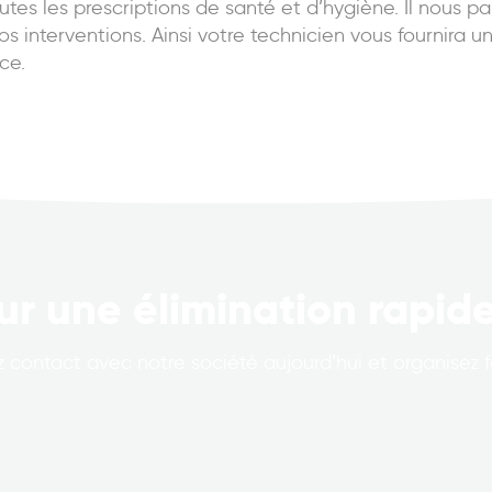
utes les prescriptions de santé et d’hygiène. Il nous pa
s interventions. Ainsi votre technicien vous fournira u
ce.
ur une élimination rapide
 contact avec notre société aujourd’hui et organisez 