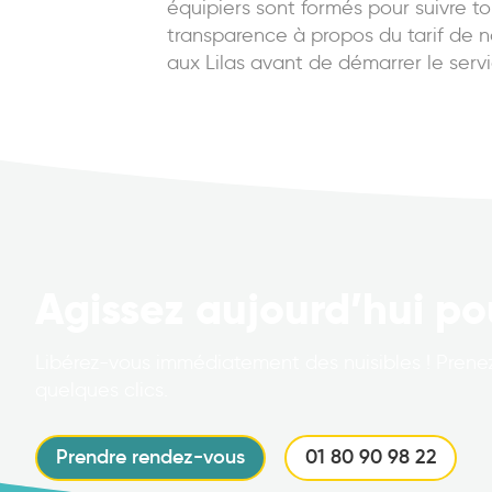
équipiers sont formés pour suivre to
transparence à propos du tarif de no
aux Lilas avant de démarrer le servi
Agissez aujourd’hui po
Libérez-vous immédiatement des nuisibles ! Prenez
quelques clics.
Prendre rendez-vous
01 80 90 98 22