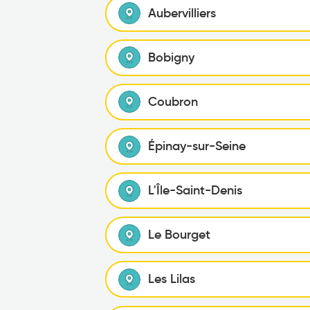
Aubervilliers
Bobigny
Coubron
Épinay-sur-Seine
L'Île-Saint-Denis
Le Bourget
Les Lilas