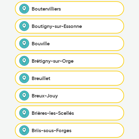
Boutervilliers
Boutigny-sur-Essonne
Bouville
Brétigny-sur-Orge
Breuillet
Breux-Jouy
Brières-les-Scellés
Briis-sous-Forges