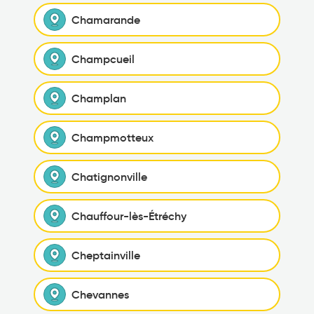
Chamarande
Champcueil
Champlan
Champmotteux
Chatignonville
Chauffour-lès-Étréchy
Cheptainville
Chevannes