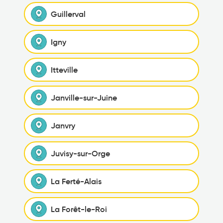
Guillerval
Igny
Itteville
Janville-sur-Juine
Janvry
Juvisy-sur-Orge
La Ferté-Alais
La Forêt-le-Roi