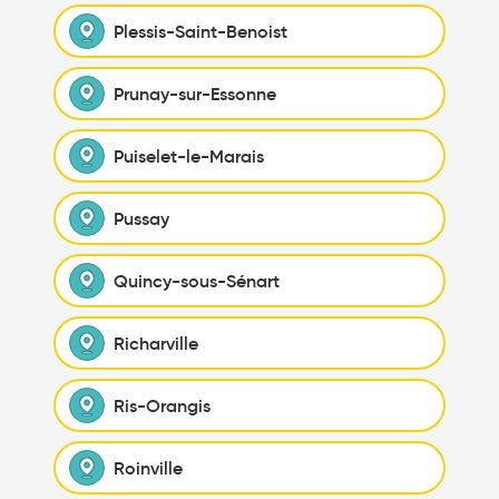
Plessis-Saint-Benoist
Prunay-sur-Essonne
Puiselet-le-Marais
Pussay
Quincy-sous-Sénart
Richarville
Ris-Orangis
Roinville