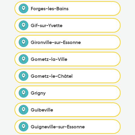
Forges-les-Bains
Gif-sur-Yvette
Gironville-sur-Essonne
Gometz-la-Ville
Gometz-le-Châtel
Grigny
Guibeville
Guigneville-sur-Essonne