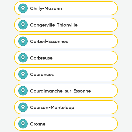
Chilly-Mazarin
Congerville-Thionville
Corbeil-Essonnes
Corbreuse
Courances
Courdimanche-sur-Essonne
Courson-Monteloup
Crosne