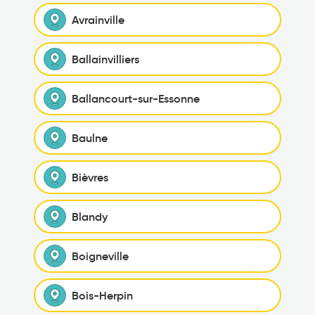
Avrainville
Ballainvilliers
Ballancourt-sur-Essonne
Baulne
Bièvres
Blandy
Boigneville
Bois-Herpin