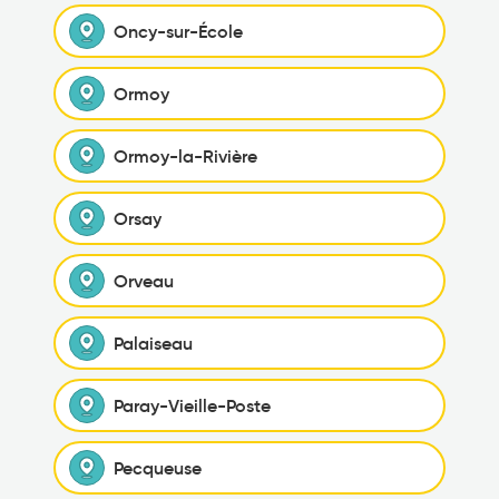
Oncy-sur-École
Ormoy
Ormoy-la-Rivière
Orsay
Orveau
Palaiseau
Paray-Vieille-Poste
Pecqueuse