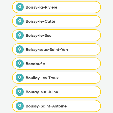
Boissy-la-Rivière
Boissy-le-Cutté
Boissy-le-Sec
Boissy-sous-Saint-Yon
Bondoufle
Boullay-les-Troux
Bouray-sur-Juine
Boussy-Saint-Antoine