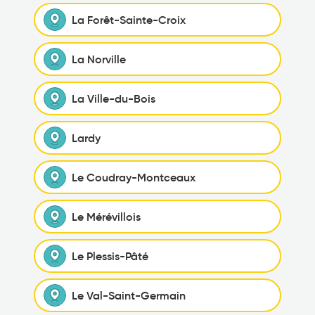
La Forêt-Sainte-Croix
La Norville
La Ville-du-Bois
Lardy
Le Coudray-Montceaux
Le Mérévillois
Le Plessis-Pâté
Le Val-Saint-Germain