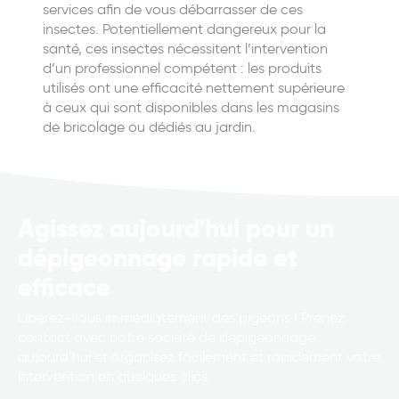
services afin de vous débarrasser de ces
insectes. Potentiellement dangereux pour la
santé, ces insectes nécessitent l’intervention
d’un professionnel compétent : les produits
utilisés ont une efficacité nettement supérieure
à ceux qui sont disponibles dans les magasins
de bricolage ou dédiés au jardin.
Agissez aujourd'hui pour un
dépigeonnage rapide et
efficace
Libérez-vous immédiatement des pigeons ! Prenez
contact avec notre société de dépigeonnage
aujourd’hui et organisez facilement et rapidement votre
intervention en quelques clics.