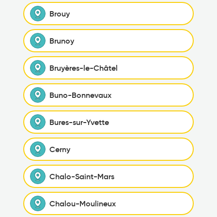
Brouy
Brunoy
Bruyères-le-Châtel
Buno-Bonnevaux
Bures-sur-Yvette
Cerny
Chalo-Saint-Mars
Chalou-Moulineux