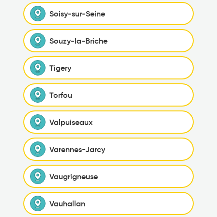
Soisy-sur-Seine
Souzy-la-Briche
Tigery
Torfou
Valpuiseaux
Varennes-Jarcy
Vaugrigneuse
Vauhallan