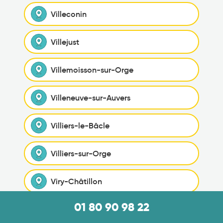
Villeconin
Villejust
Villemoisson-sur-Orge
Villeneuve-sur-Auvers
Villiers-le-Bâcle
Villiers-sur-Orge
Viry-Châtillon
01 80 90 98 22
Wissous