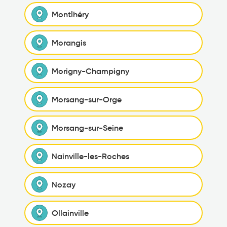
Montlhéry
Morangis
Morigny-Champigny
Morsang-sur-Orge
Morsang-sur-Seine
Nainville-les-Roches
Nozay
Ollainville