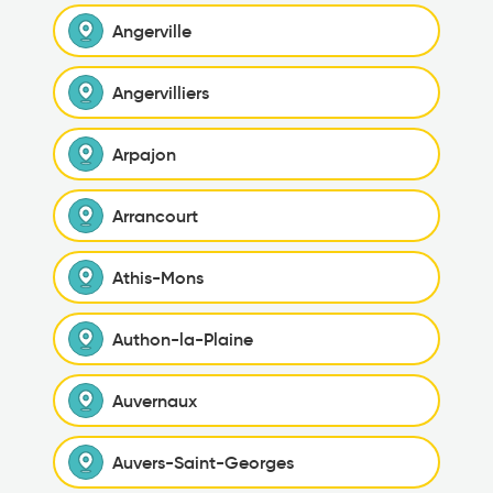
Angerville
Angervilliers
Arpajon
Arrancourt
Athis-Mons
Authon-la-Plaine
Auvernaux
Auvers-Saint-Georges