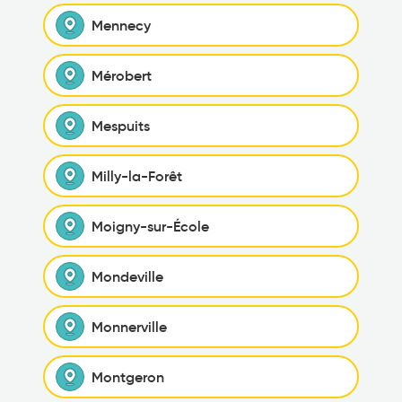
Mennecy
Mérobert
Mespuits
Milly-la-Forêt
Moigny-sur-École
Mondeville
Monnerville
Montgeron