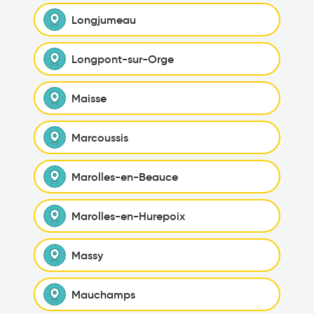
Longjumeau
Longpont-sur-Orge
Maisse
Marcoussis
Marolles-en-Beauce
Marolles-en-Hurepoix
Massy
Mauchamps