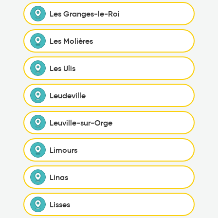
Les Granges-le-Roi
Les Molières
Les Ulis
Leudeville
Leuville-sur-Orge
Limours
Linas
Lisses