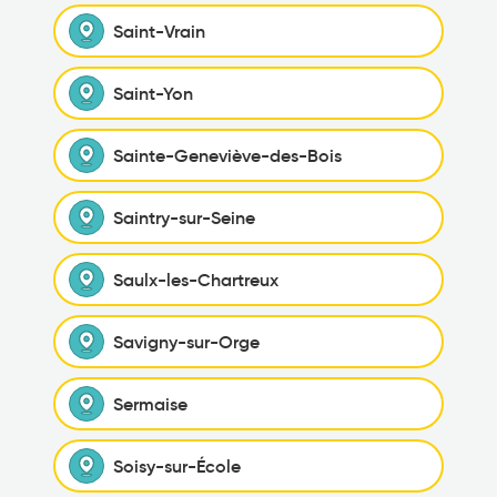
Saint-Vrain
Saint-Yon
Sainte-Geneviève-des-Bois
Saintry-sur-Seine
Saulx-les-Chartreux
Savigny-sur-Orge
Sermaise
Soisy-sur-École