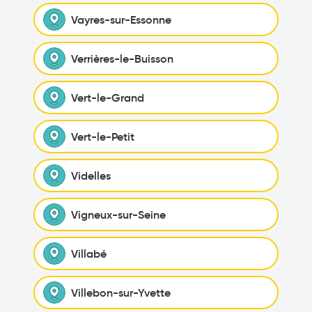
Vayres-sur-Essonne
Verrières-le-Buisson
Vert-le-Grand
Vert-le-Petit
Videlles
Vigneux-sur-Seine
Villabé
Villebon-sur-Yvette