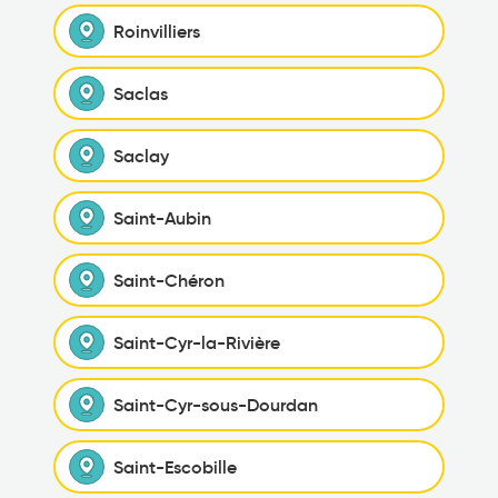
Roinvilliers
Saclas
Saclay
Saint-Aubin
Saint-Chéron
Saint-Cyr-la-Rivière
Saint-Cyr-sous-Dourdan
Saint-Escobille