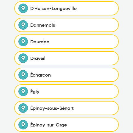
D'Huison-Longueville
Dannemois
Dourdan
Draveil
Écharcon
Égly
Épinay-sous-Sénart
Épinay-sur-Orge