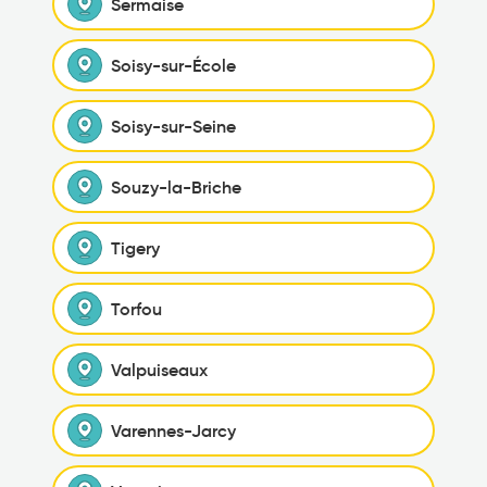
Sermaise
Soisy-sur-École
Soisy-sur-Seine
Souzy-la-Briche
Tigery
Torfou
Valpuiseaux
Varennes-Jarcy