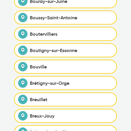
Bouray-sur-Juine
Boussy-Saint-Antoine
Boutervilliers
Boutigny-sur-Essonne
Bouville
Brétigny-sur-Orge
Breuillet
Breux-Jouy