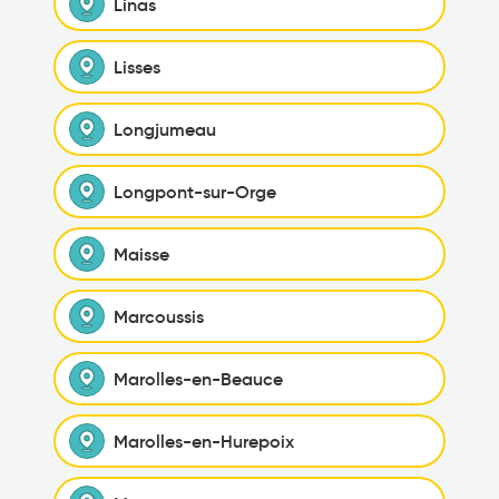
Linas
Lisses
Longjumeau
Longpont-sur-Orge
Maisse
Marcoussis
Marolles-en-Beauce
Marolles-en-Hurepoix