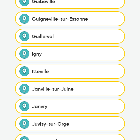
Guibeville
Guigneville-sur-Essonne
Guillerval
Igny
Itteville
Janville-sur-Juine
Janvry
Juvisy-sur-Orge