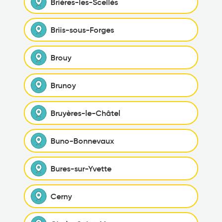
Brières-les-Scellés
Briis-sous-Forges
Brouy
Brunoy
Bruyères-le-Châtel
Buno-Bonnevaux
Bures-sur-Yvette
Cerny