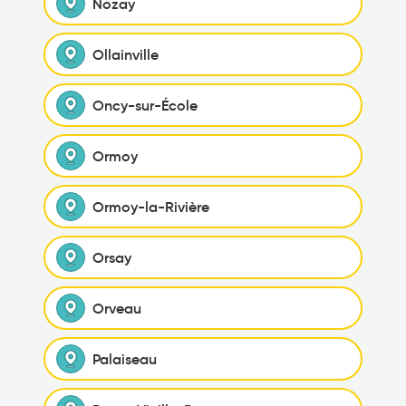
Nozay
Ollainville
Oncy-sur-École
Ormoy
Ormoy-la-Rivière
Orsay
Orveau
Palaiseau