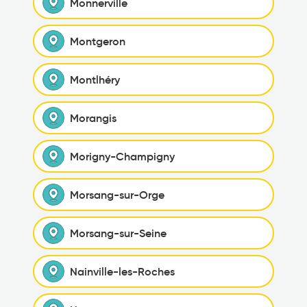
Monnerville
Montgeron
Montlhéry
Morangis
Morigny-Champigny
Morsang-sur-Orge
Morsang-sur-Seine
Nainville-les-Roches