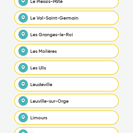
Le Plessis-Pâté
Le Val-Saint-Germain
Les Granges-le-Roi
Les Molières
Les Ulis
Leudeville
Leuville-sur-Orge
Limours