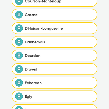
Courson-Monteloup
Crosne
D'Huison-Longueville
Dannemois
Dourdan
Draveil
Écharcon
Égly