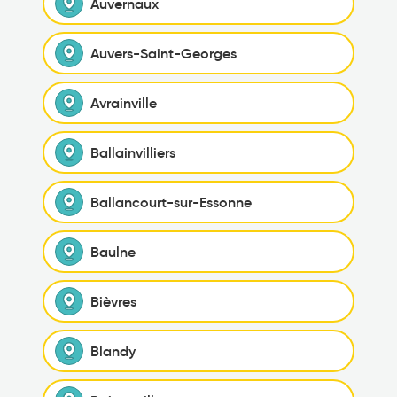
Auvernaux
Auvers-Saint-Georges
Avrainville
Ballainvilliers
Ballancourt-sur-Essonne
Baulne
Bièvres
Blandy