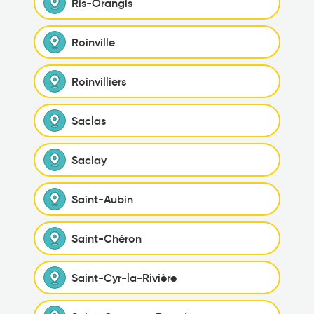
Ris-Orangis
Roinville
Roinvilliers
Saclas
Saclay
Saint-Aubin
Saint-Chéron
Saint-Cyr-la-Rivière