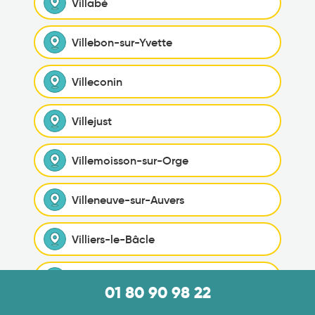
Villabé
Villebon-sur-Yvette
Villeconin
Villejust
Villemoisson-sur-Orge
Villeneuve-sur-Auvers
Villiers-le-Bâcle
Villiers-sur-Orge
01 80 90 98 22