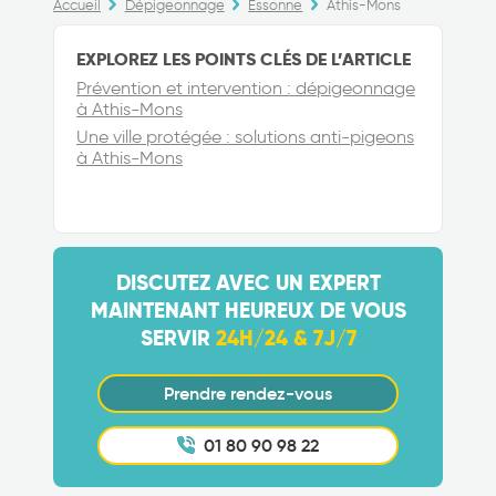
Accueil
Dépigeonnage
Essonne
Athis-Mons
EXPLOREZ LES POINTS CLÉS DE L’ARTICLE
Prévention et intervention : dépigeonnage
à Athis-Mons
Une ville protégée : solutions anti-pigeons
à Athis-Mons
DISCUTEZ AVEC UN EXPERT
MAINTENANT HEUREUX DE VOUS
SERVIR
24H/24 & 7J/7
Prendre rendez-vous
01 80 90 98 22