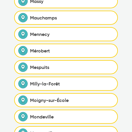
Massy
Mauchamps
Mennecy
Mérobert
Mespuits
Milly-la-Forêt
Moigny-sur-École
Mondeville