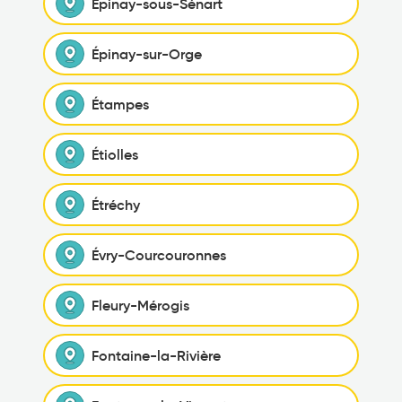
Épinay-sous-Sénart
Épinay-sur-Orge
Étampes
Étiolles
Étréchy
Évry-Courcouronnes
Fleury-Mérogis
Fontaine-la-Rivière