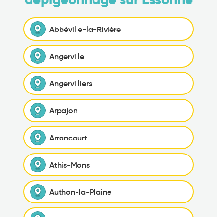
Abbéville-la-Rivière
Angerville
Angervilliers
Arpajon
Arrancourt
Athis-Mons
Authon-la-Plaine