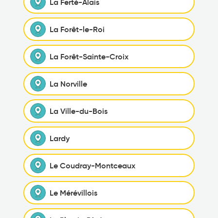
La Ferté-Alais
La Forêt-le-Roi
La Forêt-Sainte-Croix
La Norville
La Ville-du-Bois
Lardy
Le Coudray-Montceaux
Le Mérévillois