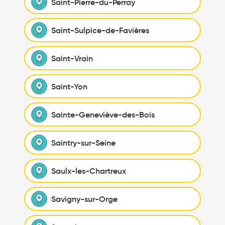
Saint-Pierre-du-Perray
Saint-Sulpice-de-Favières
Saint-Vrain
Saint-Yon
Sainte-Geneviève-des-Bois
Saintry-sur-Seine
Saulx-les-Chartreux
Savigny-sur-Orge