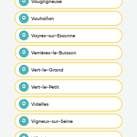
Vaugrigneuse
Vauhallan
Vayres-sur-Essonne
Verrières-le-Buisson
Vert-le-Grand
Vert-le-Petit
Videlles
Vigneux-sur-Seine