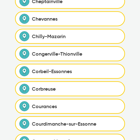
Cheptainville
Chevannes
Chilly-Mazarin
Congerville-Thionville
Corbeil-Essonnes
Corbreuse
Courances
Courdimanche-sur-Essonne