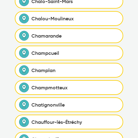
Chalo-Saint-Mars
Chalou-Moulineux
Chamarande
Champcueil
Champlan
Champmotteux
Chatignonville
Chauffour-lès-Étréchy