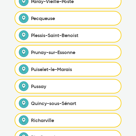
Paray-Vieille-Poste
Pecqueuse
Plessis-Saint-Benoist
Prunay-sur-Essonne
Puiselet-le-Marais
Pussay
Quincy-sous-Sénart
Richarville