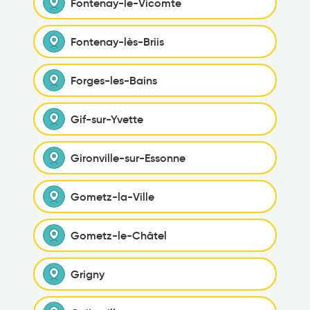
Fontenay-le-Vicomte
Fontenay-lès-Briis
Forges-les-Bains
Gif-sur-Yvette
Gironville-sur-Essonne
Gometz-la-Ville
Gometz-le-Châtel
Grigny