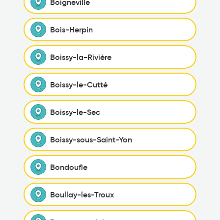
Boigneville
Bois-Herpin
Boissy-la-Rivière
Boissy-le-Cutté
Boissy-le-Sec
Boissy-sous-Saint-Yon
Bondoufle
Boullay-les-Troux