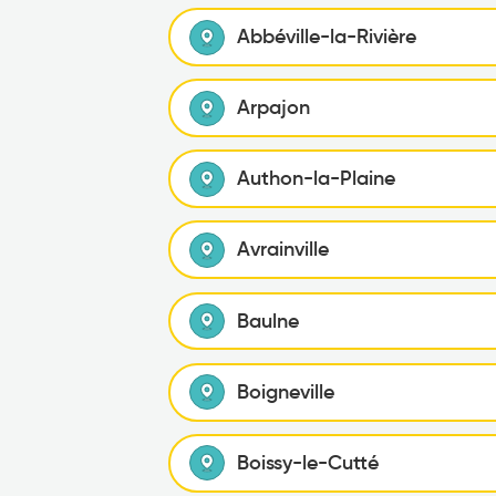
Abbéville-la-Rivière
Arpajon
Authon-la-Plaine
Avrainville
Baulne
Boigneville
Boissy-le-Cutté