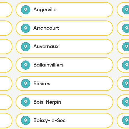
Angerville
Arrancourt
Auvernaux
Ballainvilliers
Bièvres
Bois-Herpin
Boissy-le-Sec