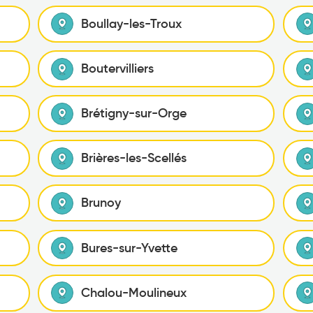
Boullay-les-Troux
Boutervilliers
Brétigny-sur-Orge
Brières-les-Scellés
Brunoy
Bures-sur-Yvette
Chalou-Moulineux