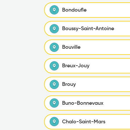
Bondoufle
Boussy-Saint-Antoine
Bouville
Breux-Jouy
Brouy
Buno-Bonnevaux
Chalo-Saint-Mars