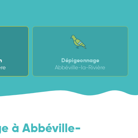
n
Dépigeonnage
ère
Abbéville-la-Rivière
 à Abbéville-