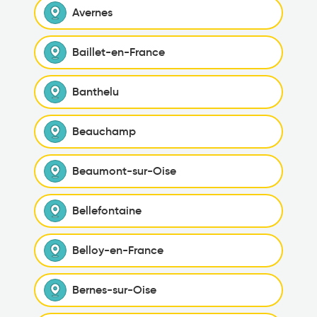
Avernes
Baillet-en-France
Banthelu
Beauchamp
Beaumont-sur-Oise
Bellefontaine
Belloy-en-France
Bernes-sur-Oise