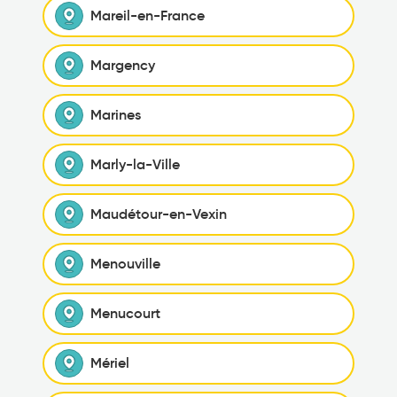
Mareil-en-France
Margency
Marines
Marly-la-Ville
Maudétour-en-Vexin
Menouville
Menucourt
Mériel