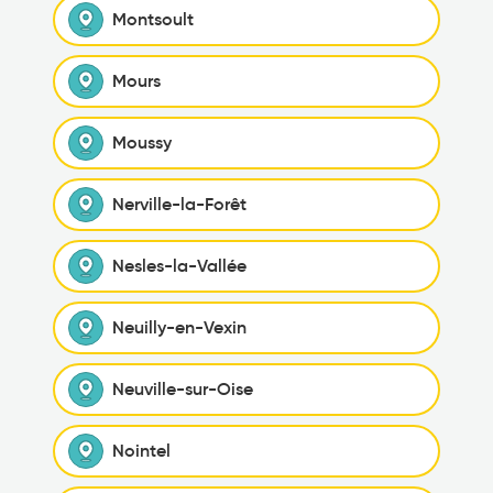
Montsoult
Mours
Moussy
Nerville-la-Forêt
Nesles-la-Vallée
Neuilly-en-Vexin
Neuville-sur-Oise
Nointel