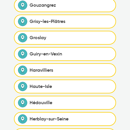
Gouzangrez
Grisy-les-Plâtres
Groslay
Guiry-en-Vexin
Haravilliers
Haute-Isle
Hédouville
Herblay-sur-Seine