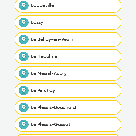
Labbeville
Lassy
Le Bellay-en-Vexin
Le Heaulme
Le Mesnil-Aubry
Le Perchay
Le Plessis-Bouchard
Le Plessis-Gassot