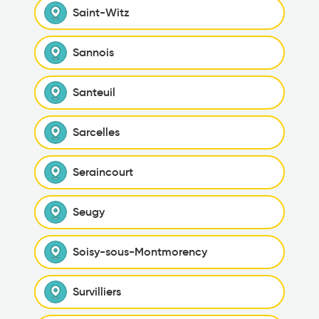
Saint-Witz
Sannois
Santeuil
Sarcelles
Seraincourt
Seugy
Soisy-sous-Montmorency
Survilliers