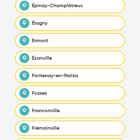
Épinay-Champlâtreux
Éragny
Ermont
Ézanville
Fontenay-en-Parisis
Fosses
Franconville
Frémainville