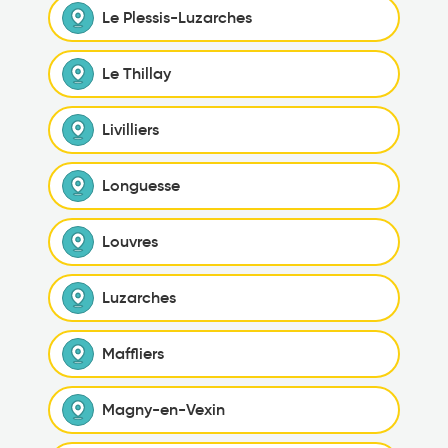
Le Plessis-Luzarches
Le Thillay
Livilliers
Longuesse
Louvres
Luzarches
Maffliers
Magny-en-Vexin