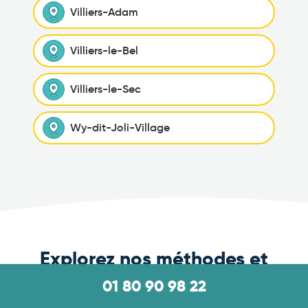
Villiers-Adam
Villiers-le-Bel
Villiers-le-Sec
Wy-dit-Joli-Village
Explorez nos méthodes et
conseils pour une
01 80 90 98 22
extermination efficace