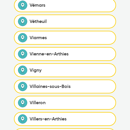
Vémars
Vétheuil
Viarmes
Vienne-en-Arthies
Vigny
Villaines-sous-Bois
Villeron
Villers-en-Arthies