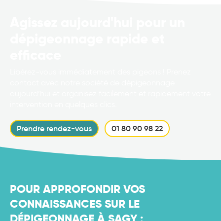
Agissez aujourd'hui pour un
dépigeonnage rapide et
efficace
Libérez-vous immédiatement des pigeons ! Prenez
contact avec notre société de dépigeonnage
aujourd’hui et organisez facilement et rapidement votre
intervention en quelques clics.
Prendre rendez-vous
01 80 90 98 22
POUR APPROFONDIR VOS
CONNAISSANCES SUR LE
DÉPIGEONNAGE À SAGY :