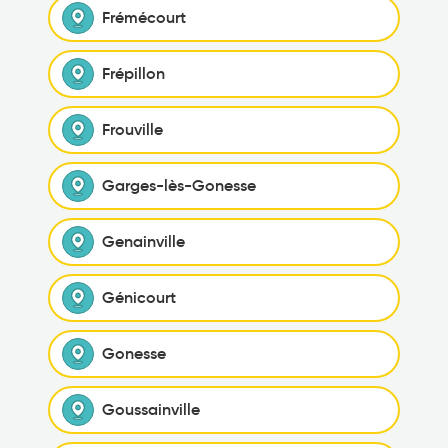
Frémécourt
Frépillon
Frouville
Garges-lès-Gonesse
Genainville
Génicourt
Gonesse
Goussainville