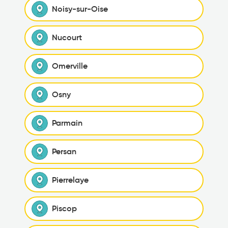
Noisy-sur-Oise
Nucourt
Omerville
Osny
Parmain
Persan
Pierrelaye
Piscop