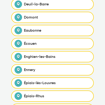
Deuil-la-Barre
Domont
Eaubonne
Écouen
Enghien-les-Bains
Ennery
Épiais-lès-Louvres
Épiais-Rhus