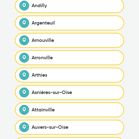
Andilly
Argenteuil
Arnouville
Arronville
Arthies
Asnières-sur-Oise
Attainville
Auvers-sur-Oise