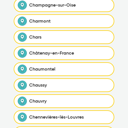
Champagne-sur-Oise
Charmont
Chars
Châtenay-en-France
Chaumontel
Chaussy
Chauvry
Chennevières-lès-Louvres