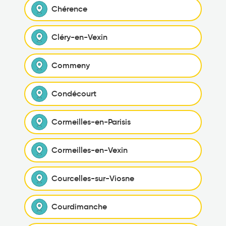
Chérence
Cléry-en-Vexin
Commeny
Condécourt
Cormeilles-en-Parisis
Cormeilles-en-Vexin
Courcelles-sur-Viosne
Courdimanche