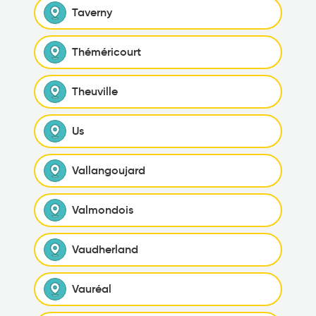
Taverny
Théméricourt
Theuville
Us
Vallangoujard
Valmondois
Vaudherland
Vauréal