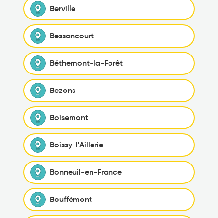
Berville
Bessancourt
Béthemont-la-Forêt
Bezons
Boisemont
Boissy-l'Aillerie
Bonneuil-en-France
Bouffémont