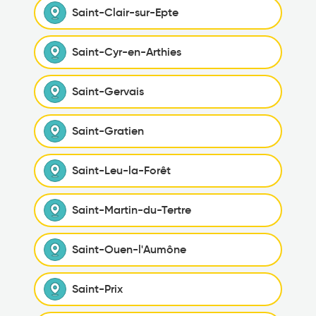
Saint-Clair-sur-Epte
Saint-Cyr-en-Arthies
Saint-Gervais
Saint-Gratien
Saint-Leu-la-Forêt
Saint-Martin-du-Tertre
Saint-Ouen-l'Aumône
Saint-Prix