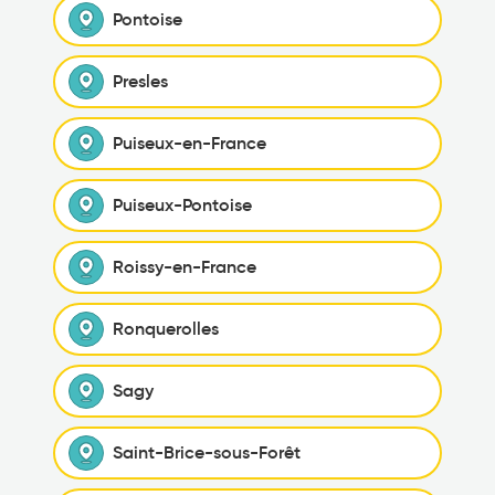
Pontoise
Presles
Puiseux-en-France
Puiseux-Pontoise
Roissy-en-France
Ronquerolles
Sagy
Saint-Brice-sous-Forêt