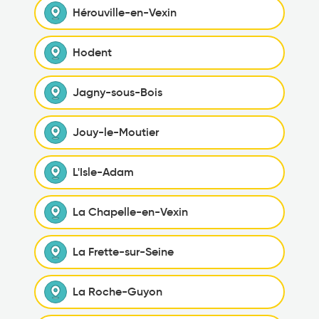
Hérouville-en-Vexin
Hodent
Jagny-sous-Bois
Jouy-le-Moutier
L'Isle-Adam
La Chapelle-en-Vexin
La Frette-sur-Seine
La Roche-Guyon