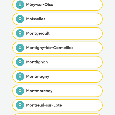
Méry-sur-Oise
Moisselles
Montgeroult
Montigny-lès-Cormeilles
Montlignon
Montmagny
Montmorency
Montreuil-sur-Epte