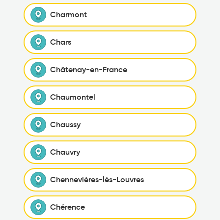
Charmont
Chars
Châtenay-en-France
Chaumontel
Chaussy
Chauvry
Chennevières-lès-Louvres
Chérence