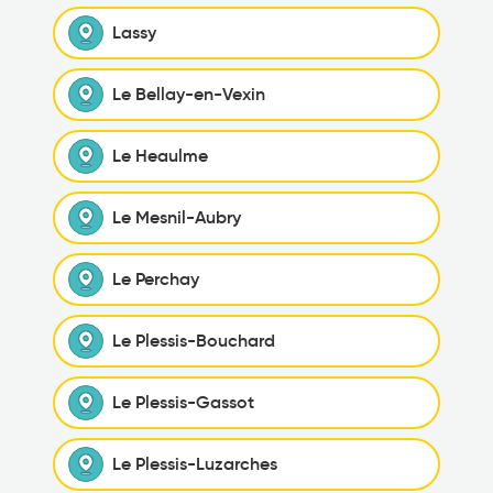
Lassy
Le Bellay-en-Vexin
Le Heaulme
Le Mesnil-Aubry
Le Perchay
Le Plessis-Bouchard
Le Plessis-Gassot
Le Plessis-Luzarches