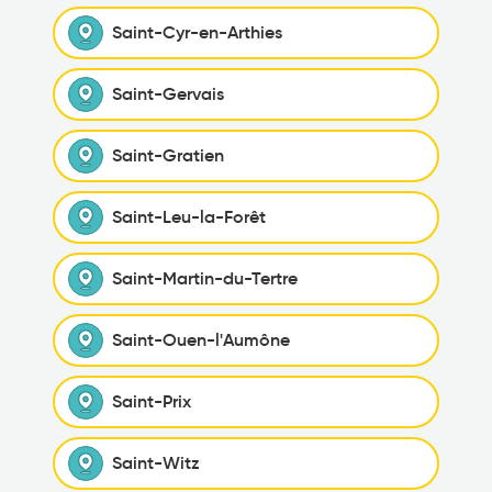
Saint-Cyr-en-Arthies
Saint-Gervais
Saint-Gratien
Saint-Leu-la-Forêt
Saint-Martin-du-Tertre
Saint-Ouen-l'Aumône
Saint-Prix
Saint-Witz