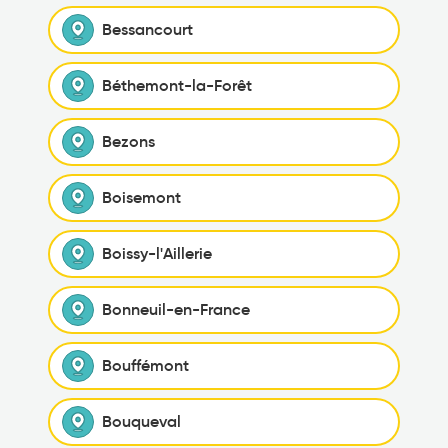
Bessancourt
Béthemont-la-Forêt
Bezons
Boisemont
Boissy-l'Aillerie
Bonneuil-en-France
Bouffémont
Bouqueval