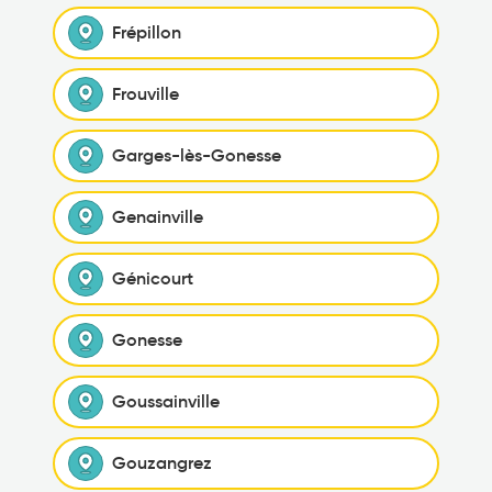
Frépillon
Frouville
Garges-lès-Gonesse
Genainville
Génicourt
Gonesse
Goussainville
Gouzangrez