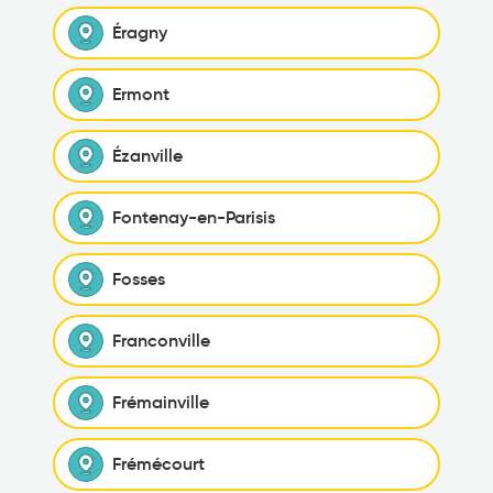
Éragny
Ermont
Ézanville
Fontenay-en-Parisis
Fosses
Franconville
Frémainville
Frémécourt