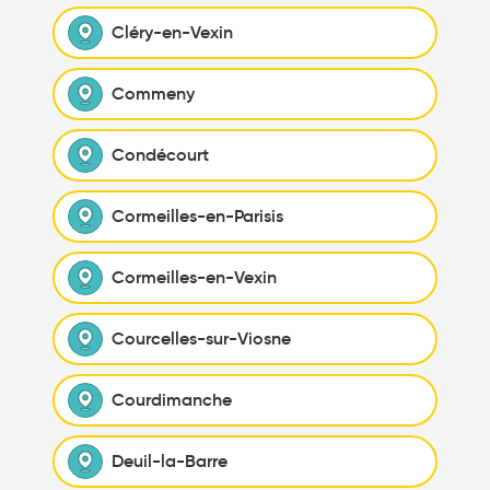
Cléry-en-Vexin
Commeny
Condécourt
Cormeilles-en-Parisis
Cormeilles-en-Vexin
Courcelles-sur-Viosne
Courdimanche
Deuil-la-Barre