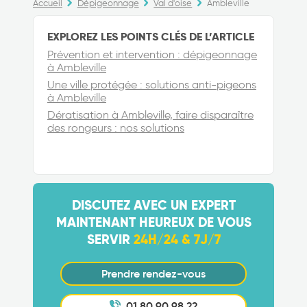
Accueil
Dépigeonnage
Val d'oise
Ambleville
EXPLOREZ LES POINTS CLÉS DE L’ARTICLE
Prévention et intervention : dépigeonnage
à Ambleville
Une ville protégée : solutions anti-pigeons
à Ambleville
Dératisation à Ambleville, faire disparaître
des rongeurs : nos solutions
DISCUTEZ AVEC UN EXPERT
MAINTENANT HEUREUX DE VOUS
SERVIR
24H/24 & 7J/7
Prendre rendez-vous
01 80 90 98 22