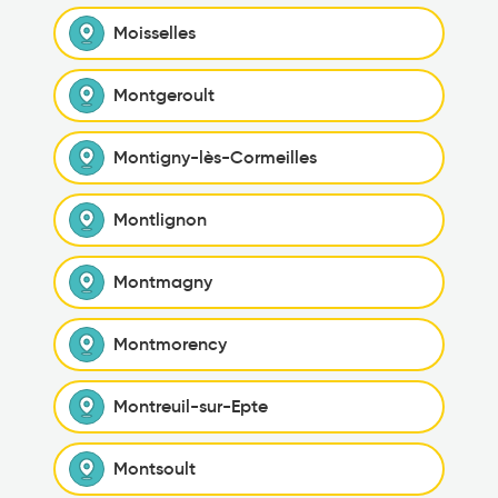
Moisselles
Montgeroult
Montigny-lès-Cormeilles
Montlignon
Montmagny
Montmorency
Montreuil-sur-Epte
Montsoult