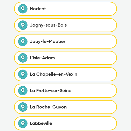
Hodent
Jagny-sous-Bois
Jouy-le-Moutier
L'Isle-Adam
La Chapelle-en-Vexin
La Frette-sur-Seine
La Roche-Guyon
Labbeville