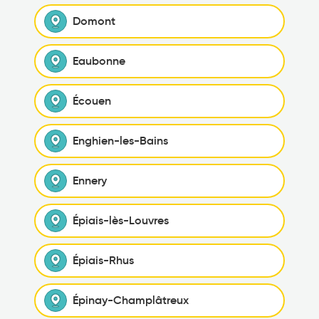
Domont
Eaubonne
Écouen
Enghien-les-Bains
Ennery
Épiais-lès-Louvres
Épiais-Rhus
Épinay-Champlâtreux