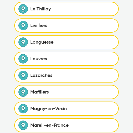
Le Thillay
Livilliers
Longuesse
Louvres
Luzarches
Maffliers
Magny-en-Vexin
Mareil-en-France