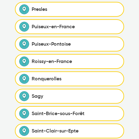
Presles
Puiseux-en-France
Puiseux-Pontoise
Roissy-en-France
Ronquerolles
Sagy
Saint-Brice-sous-Forêt
Saint-Clair-sur-Epte