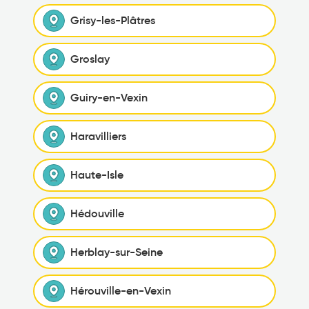
Grisy-les-Plâtres
Groslay
Guiry-en-Vexin
Haravilliers
Haute-Isle
Hédouville
Herblay-sur-Seine
Hérouville-en-Vexin