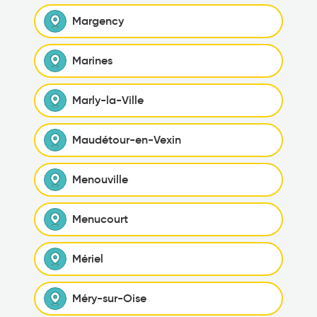
Margency
Marines
Marly-la-Ville
Maudétour-en-Vexin
Menouville
Menucourt
Mériel
Méry-sur-Oise