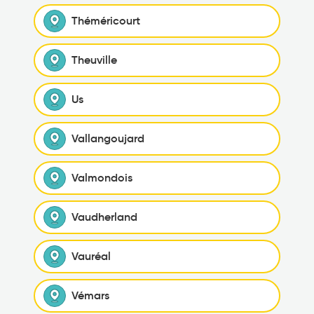
Théméricourt
Theuville
Us
Vallangoujard
Valmondois
Vaudherland
Vauréal
Vémars