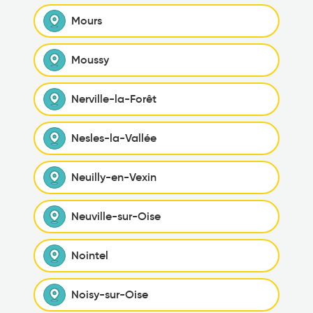
Mours
Moussy
Nerville-la-Forêt
Nesles-la-Vallée
Neuilly-en-Vexin
Neuville-sur-Oise
Nointel
Noisy-sur-Oise