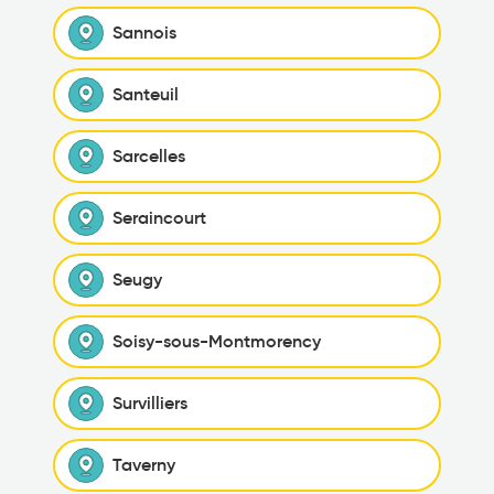
Sannois
Santeuil
Sarcelles
Seraincourt
Seugy
Soisy-sous-Montmorency
Survilliers
Taverny