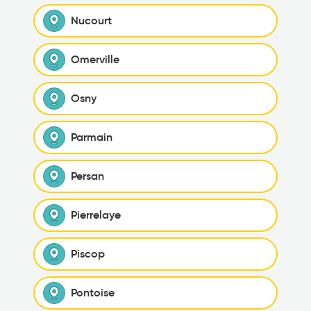
Nucourt
Omerville
Osny
Parmain
Persan
Pierrelaye
Piscop
Pontoise