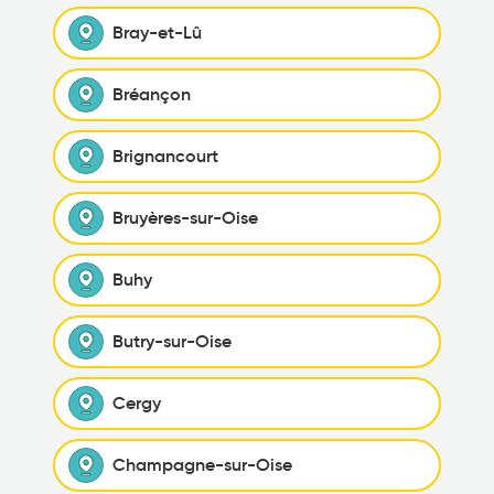
Bray-et-Lû
Bréançon
Brignancourt
Bruyères-sur-Oise
Buhy
Butry-sur-Oise
Cergy
Champagne-sur-Oise