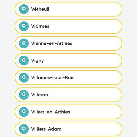
Vétheuil
Viarmes
Vienne-en-Arthies
Vigny
Villaines-sous-Bois
Villeron
Villers-en-Arthies
Villiers-Adam