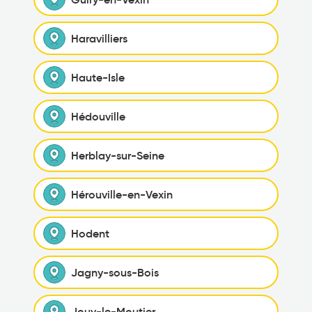
Haravilliers
Haute-Isle
Hédouville
Herblay-sur-Seine
Hérouville-en-Vexin
Hodent
Jagny-sous-Bois
Jouy-le-Moutier