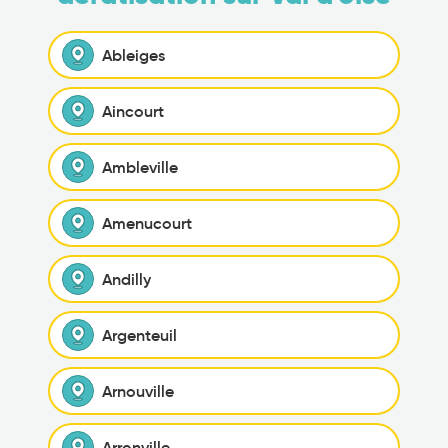
Ableiges
Aincourt
Ambleville
Amenucourt
Andilly
Argenteuil
Arnouville
Arronville