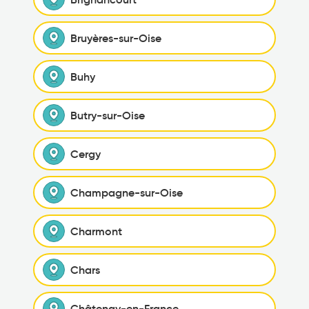
Bruyères-sur-Oise
Buhy
Butry-sur-Oise
Cergy
Champagne-sur-Oise
Charmont
Chars
Châtenay-en-France