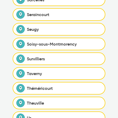
Seraincourt
Seugy
Soisy-sous-Montmorency
Survilliers
Taverny
Théméricourt
Theuville
Us