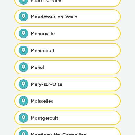
Maudétour-en-Vexin
Menouville
Menucourt
Mériel
Méry-sur-Oise
Moisselles
Montgeroult
Montigny-lès-Cormeilles