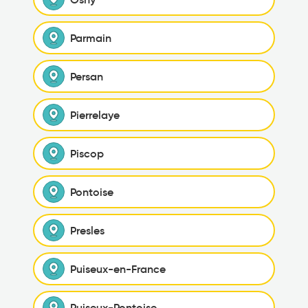
Parmain
Persan
Pierrelaye
Piscop
Pontoise
Presles
Puiseux-en-France
Puiseux-Pontoise