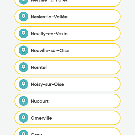
Nesles-la-Vallée
Neuilly-en-Vexin
Neuville-sur-Oise
Nointel
Noisy-sur-Oise
Nucourt
Omerville
Osny