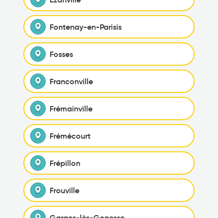
Fontenay-en-Parisis
Fosses
Franconville
Frémainville
Frémécourt
Frépillon
Frouville
Garges-lès-Gonesse