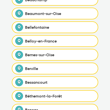
Beaumont-sur-Oise
Bellefontaine
Belloy-en-France
Bernes-sur-Oise
Berville
Bessancourt
Béthemont-la-Forêt
Bezons