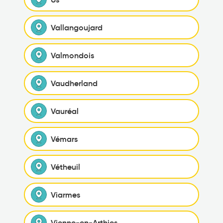
Vallangoujard
Valmondois
Vaudherland
Vauréal
Vémars
Vétheuil
Viarmes
Vienne-en-Arthies