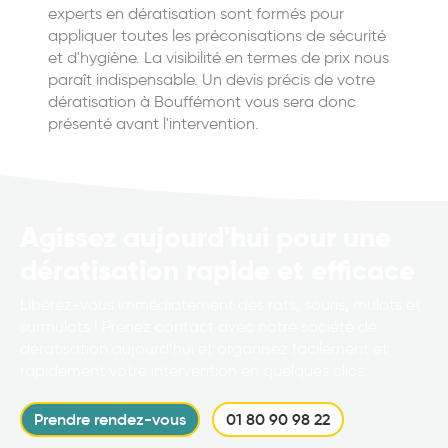
experts en dératisation sont formés pour
appliquer toutes les préconisations de sécurité
et d'hygiène. La visibilité en termes de prix nous
paraît indispensable. Un devis précis de votre
dératisation à Bouffémont vous sera donc
présenté avant l'intervention.
Agissez aujourd'hui pour une
dératisation rapide et efficace
Libérez-vous immédiatement des rats, souris, mulots et
surmulots ! Prenez contact avec notre société de
dératisation aujourd’hui et organisez facilement et
rapidement votre intervention en quelques clics.
Prendre rendez-vous
01 80 90 98 22