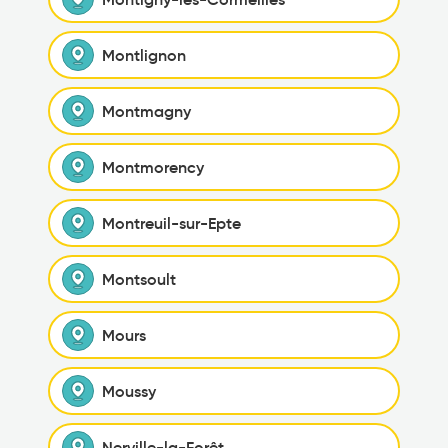
Montlignon
Montmagny
Montmorency
Montreuil-sur-Epte
Montsoult
Mours
Moussy
Nerville-la-Forêt