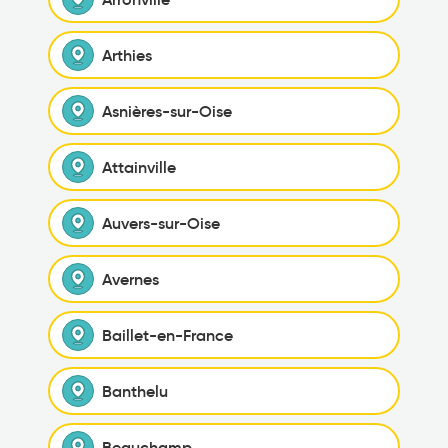
Arthies
Asnières-sur-Oise
Attainville
Auvers-sur-Oise
Avernes
Baillet-en-France
Banthelu
Beauchamp