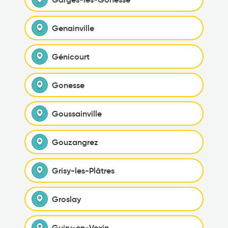
Genainville
Génicourt
Gonesse
Goussainville
Gouzangrez
Grisy-les-Plâtres
Groslay
Guiry-en-Vexin