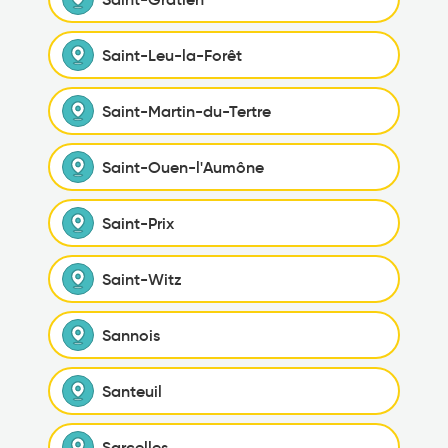
Saint-Leu-la-Forêt
Saint-Martin-du-Tertre
Saint-Ouen-l'Aumône
Saint-Prix
Saint-Witz
Sannois
Santeuil
Sarcelles