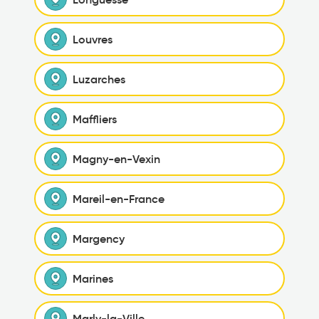
Louvres
Luzarches
Maffliers
Magny-en-Vexin
Mareil-en-France
Margency
Marines
Marly-la-Ville