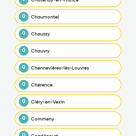
Chaumontel
Chaussy
Chauvry
Chennevières-lès-Louvres
Chérence
Cléry-en-Vexin
Commeny
Condécourt