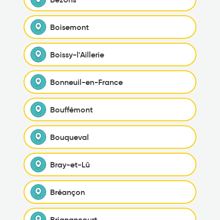
Boisemont
Boissy-l'Aillerie
Bonneuil-en-France
Bouffémont
Bouqueval
Bray-et-Lû
Bréançon
Brignancourt