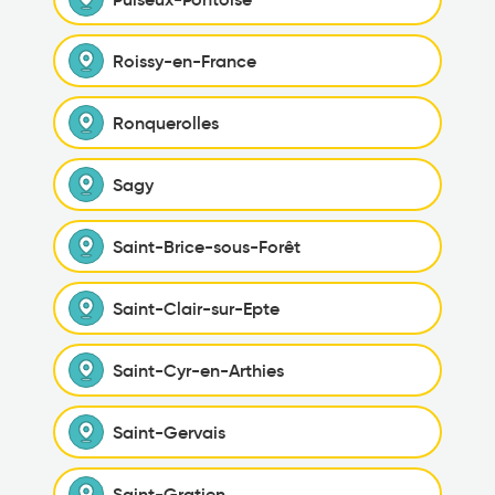
Roissy-en-France
Ronquerolles
Sagy
Saint-Brice-sous-Forêt
Saint-Clair-sur-Epte
Saint-Cyr-en-Arthies
Saint-Gervais
Saint-Gratien