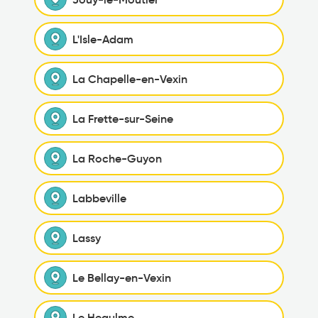
L'Isle-Adam
La Chapelle-en-Vexin
La Frette-sur-Seine
La Roche-Guyon
Labbeville
Lassy
Le Bellay-en-Vexin
Le Heaulme