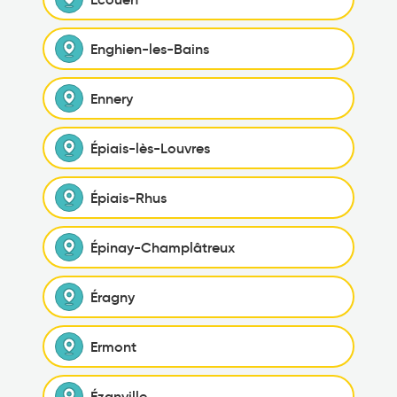
Enghien-les-Bains
Ennery
Épiais-lès-Louvres
Épiais-Rhus
Épinay-Champlâtreux
Éragny
Ermont
Ézanville