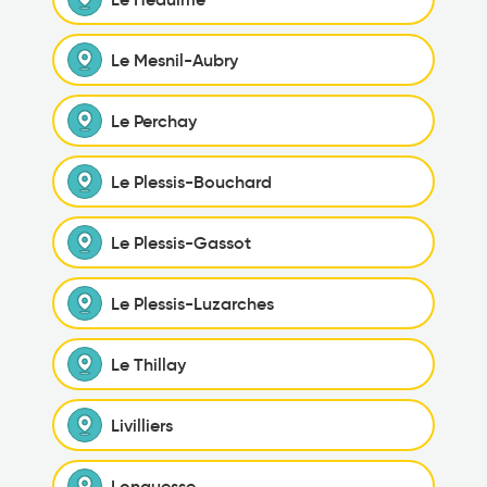
Le Mesnil-Aubry
Le Perchay
Le Plessis-Bouchard
Le Plessis-Gassot
Le Plessis-Luzarches
Le Thillay
Livilliers
Longuesse