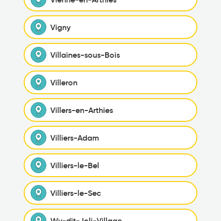
Vigny
Villaines-sous-Bois
Villeron
Villers-en-Arthies
Villiers-Adam
Villiers-le-Bel
Villiers-le-Sec
Wy-dit-Joli-Village