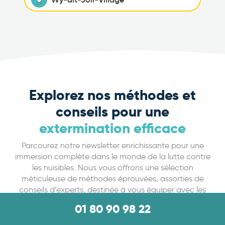
Explorez nos méthodes et
conseils pour une
extermination efficace
Parcourez notre newsletter enrichissante pour une
immersion complète dans le monde de la lutte contre
les nuisibles. Nous vous offrons une sélection
méticuleuse de méthodes éprouvées, assorties de
conseils d’experts, destinée à vous équiper avec les
connaissances et les outils nécessaires pour éradiquer
01 80 90 98 22
efficacement les nuisibles. Apprenez à sécuriser votre
environnement grâce à des approches innovantes et