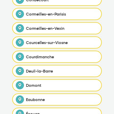
Cormeilles-en-Parisis
Cormeilles-en-Vexin
Courcelles-sur-Viosne
Courdimanche
Deuil-la-Barre
Domont
Eaubonne
Écouen