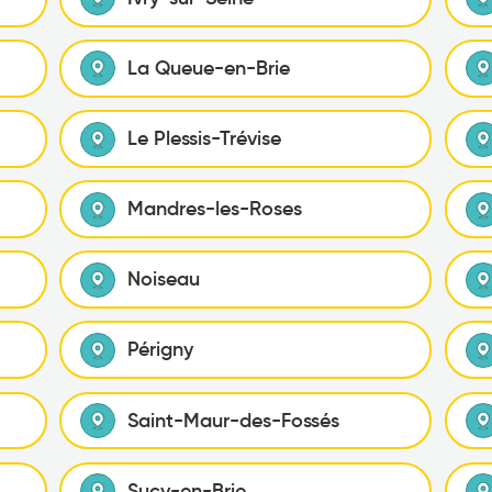
La Queue-en-Brie
Le Plessis-Trévise
Mandres-les-Roses
Noiseau
Périgny
Saint-Maur-des-Fossés
Sucy-en-Brie