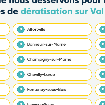
que nous desservons pour 
és de
dératisation sur Va
Alfortville
Bonneuil-sur-Marne
Champigny-sur-Marne
Chevilly-Larue
Fontenay-sous-Bois
Ivry-sur-Seine