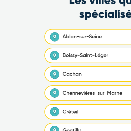
Les villes 
spécialis
Ablon-sur-Seine
Boissy-Saint-Léger
Cachan
Chennevières-sur-Marne
Créteil
Gentilly