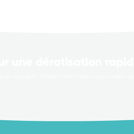
ur une dératisation rapid
s et surmulots ! Prenez contact avec notre société de 
.