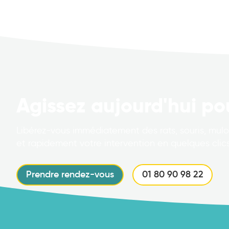
Agissez aujourd'hui po
Libérez-vous immédiatement des rats, souris, mulot
et rapidement votre intervention en quelques clics
Prendre rendez-vous
01 80 90 98 22