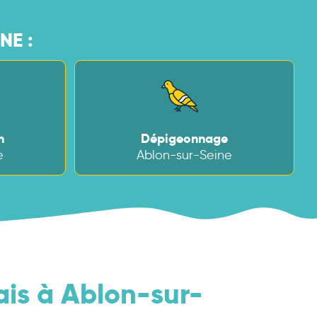
NE :
n
Dépigeonnage
e
Ablon-sur-Seine
ais à Ablon-sur-