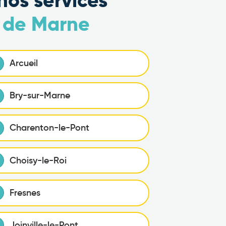
nos services
l de Marne
Arcueil
Bry-sur-Marne
Charenton-le-Pont
Choisy-le-Roi
Fresnes
Joinville-le-Pont