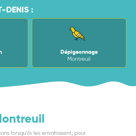
-DENIS :
n
Dépigeonnage
Montreuil
Montreuil
ns lorsqu'ils les envahissent, pour