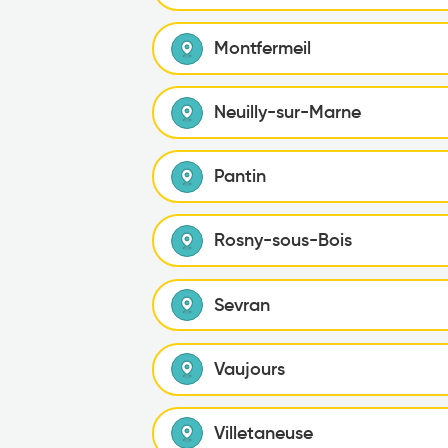
Montfermeil
Neuilly-sur-Marne
Pantin
Rosny-sous-Bois
Sevran
Vaujours
Villetaneuse