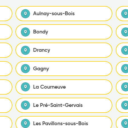
Aulnay-sous-Bois
Bondy
Drancy
Gagny
La Courneuve
Le Pré-Saint-Gervais
Les Pavillons-sous-Bois