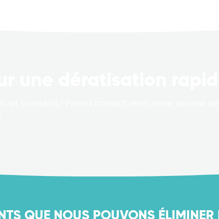
ur une dératisation rapid
s et surmulots ! Prenez contact avec notre société de 
.
NTS QUE NOUS POUVONS ÉLIMINER 