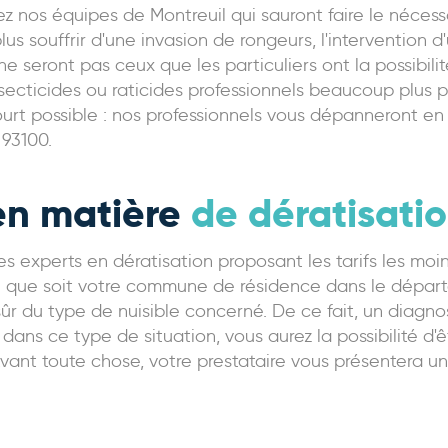
tez nos équipes de Montreuil qui sauront faire le nécess
us souffrir d'une invasion de rongeurs, l'intervention d
s ne seront pas ceux que les particuliers ont la possibi
d'insecticides ou raticides professionnels beaucoup plu
court possible : nos professionnels vous dépanneront e
 93100.
en matière
de dératisatio
es experts en dératisation proposant les tarifs les moi
le que soit votre commune de résidence dans le dépar
e sûr du type de nuisible concerné. De ce fait, un diagno
dans ce type de situation, vous aurez la possibilité d'
vant toute chose, votre prestataire vous présentera un