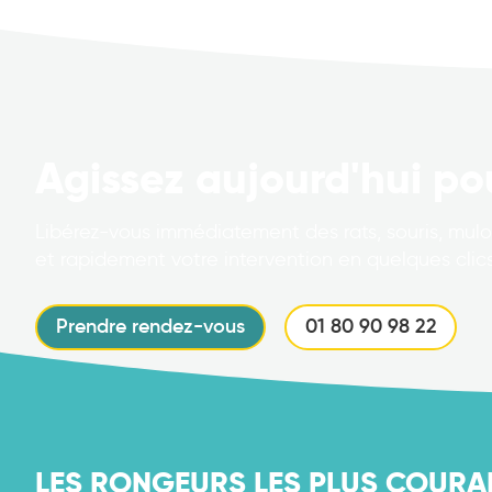
Agissez aujourd'hui po
Libérez-vous immédiatement des rats, souris, mulot
et rapidement votre intervention en quelques clics
Prendre rendez-vous
01 80 90 98 22
LES RONGEURS LES PLUS COURA