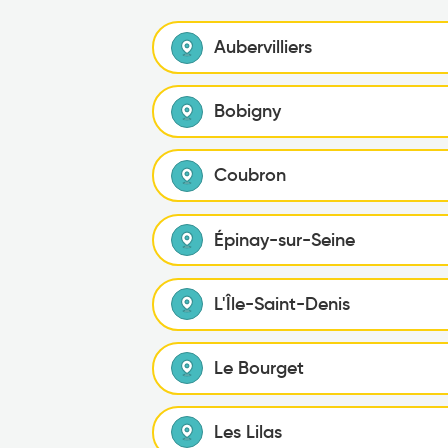
Aubervilliers
Bobigny
Coubron
Épinay-sur-Seine
L'Île-Saint-Denis
Le Bourget
Les Lilas