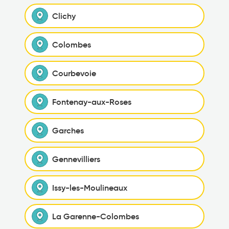
Clichy
Colombes
Courbevoie
Fontenay-aux-Roses
Garches
Gennevilliers
Issy-les-Moulineaux
La Garenne-Colombes