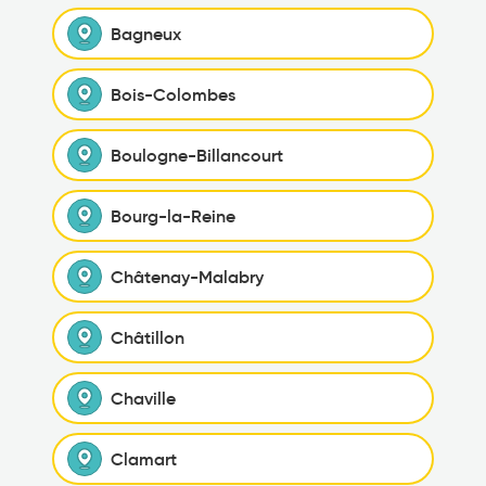
Bagneux
Bois-Colombes
Boulogne-Billancourt
Bourg-la-Reine
Châtenay-Malabry
Châtillon
Chaville
Clamart