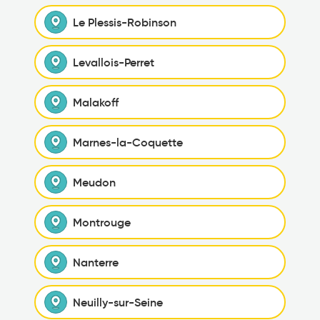
Le Plessis-Robinson
Levallois-Perret
Malakoff
Marnes-la-Coquette
Meudon
Montrouge
Nanterre
Neuilly-sur-Seine