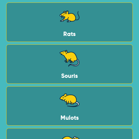
Rats
Souris
Mulots