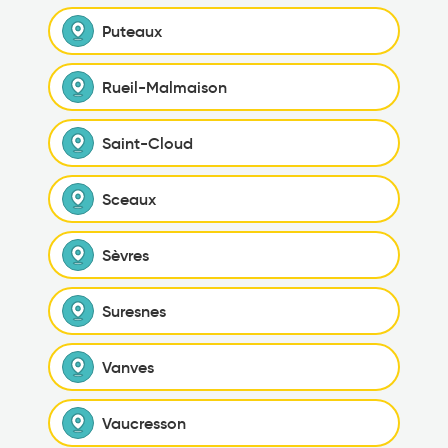
Puteaux
Rueil-Malmaison
Saint-Cloud
Sceaux
Sèvres
Suresnes
Vanves
Vaucresson