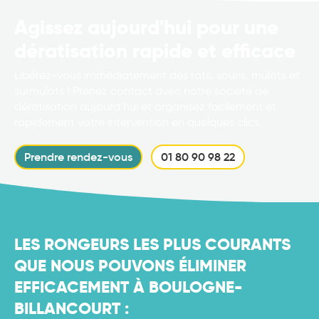
Agissez aujourd'hui pour une
dératisation rapide et efficace
Libérez-vous immédiatement des rats, souris, mulots et
surmulots ! Prenez contact avec notre société de
dératisation aujourd’hui et organisez facilement et
rapidement votre intervention en quelques clics.
Prendre rendez-vous
01 80 90 98 22
LES RONGEURS LES PLUS COURANTS
QUE NOUS POUVONS ÉLIMINER
EFFICACEMENT À BOULOGNE-
BILLANCOURT :