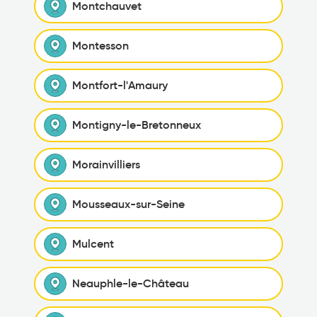
Montchauvet
Montesson
Montfort-l'Amaury
Montigny-le-Bretonneux
Morainvilliers
Mousseaux-sur-Seine
Mulcent
Neauphle-le-Château