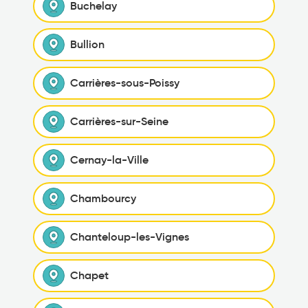
Buchelay
Bullion
Carrières-sous-Poissy
Carrières-sur-Seine
Cernay-la-Ville
Chambourcy
Chanteloup-les-Vignes
Chapet