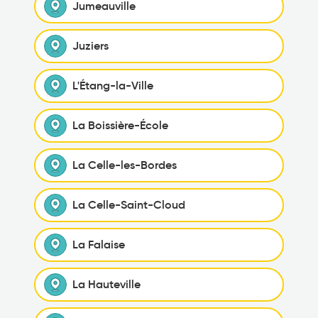
Jumeauville
Juziers
L'Étang-la-Ville
La Boissière-École
La Celle-les-Bordes
La Celle-Saint-Cloud
La Falaise
La Hauteville