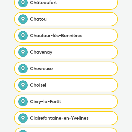
Châteaufort
Chatou
Chaufour-lès-Bonnières
Chavenay
Chevreuse
Choisel
Civry-la-Forêt
Clairefontaine-en-Yvelines