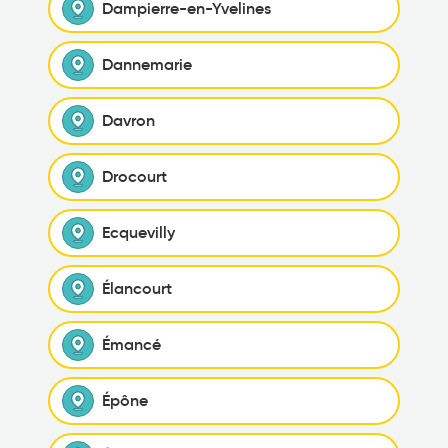
Dampierre-en-Yvelines
Dannemarie
Davron
Drocourt
Ecquevilly
Élancourt
Émancé
Épône