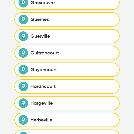
Grosrouvre
Guernes
Guerville
Guitrancourt
Guyancourt
Hardricourt
Hargeville
Herbeville