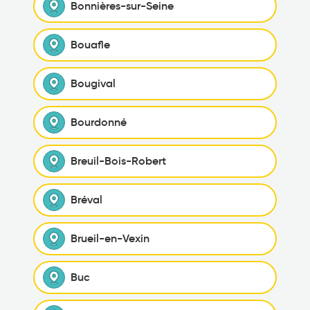
Bonnières-sur-Seine
Bouafle
Bougival
Bourdonné
Breuil-Bois-Robert
Bréval
Brueil-en-Vexin
Buc