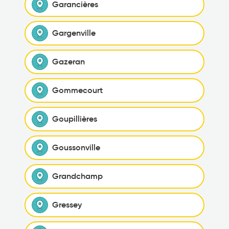
Garancières
Gargenville
Gazeran
Gommecourt
Goupillières
Goussonville
Grandchamp
Gressey