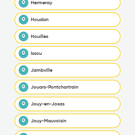
Hermeray
Houdan
Houilles
Issou
Jambville
Jouars-Pontchartrain
Jouy-en-Josas
Jouy-Mauvoisin