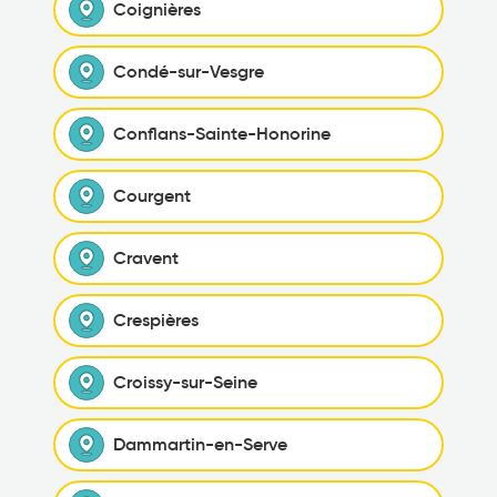
Coignières
Condé-sur-Vesgre
Conflans-Sainte-Honorine
Courgent
Cravent
Crespières
Croissy-sur-Seine
Dammartin-en-Serve