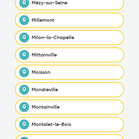
Mézy-sur-Seine
Millemont
Milon-la-Chapelle
Mittainville
Moisson
Mondreville
Montainville
Montalet-le-Bois