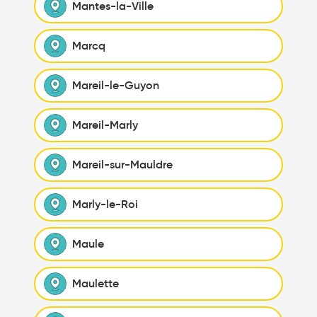
Mantes-la-Ville
Marcq
Mareil-le-Guyon
Mareil-Marly
Mareil-sur-Mauldre
Marly-le-Roi
Maule
Maulette