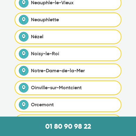
Neauphle-le-Vieux
Neauphlette
Nézel
Noisy-le-Roi
Notre-Dame-de-la-Mer
Oinville-sur-Montcient
Orcemont
Orgerus
01 80 90 98 22