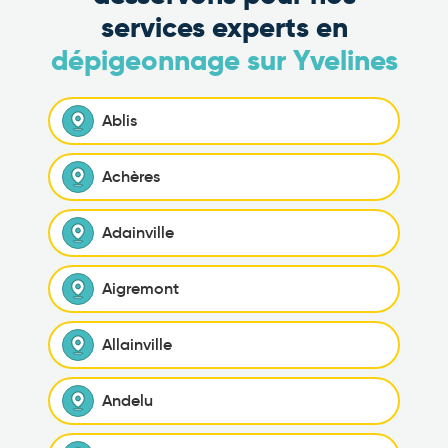
services experts en
dépigeonnage sur Yvelines
Ablis
Achères
Adainville
Aigremont
Allainville
Andelu