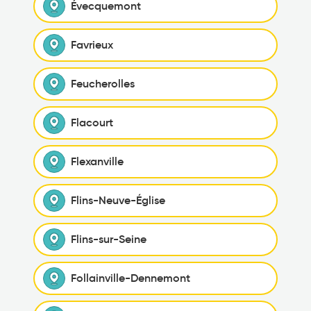
Évecquemont
Favrieux
Feucherolles
Flacourt
Flexanville
Flins-Neuve-Église
Flins-sur-Seine
Follainville-Dennemont