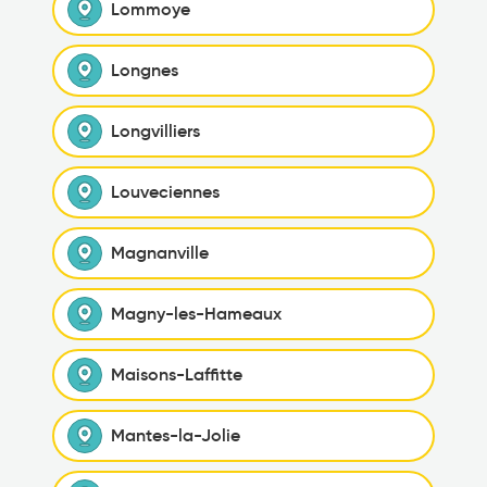
Lommoye
Longnes
Longvilliers
Louveciennes
Magnanville
Magny-les-Hameaux
Maisons-Laffitte
Mantes-la-Jolie