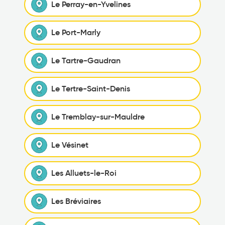
Le Perray-en-Yvelines
Le Port-Marly
Le Tartre-Gaudran
Le Tertre-Saint-Denis
Le Tremblay-sur-Mauldre
Le Vésinet
Les Alluets-le-Roi
Les Bréviaires