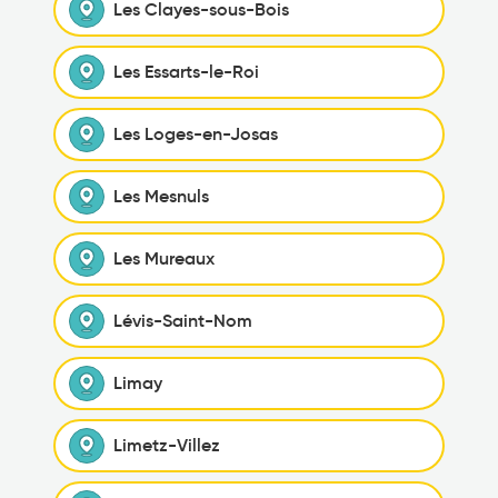
Les Clayes-sous-Bois
Les Essarts-le-Roi
Les Loges-en-Josas
Les Mesnuls
Les Mureaux
Lévis-Saint-Nom
Limay
Limetz-Villez