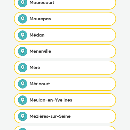
Maurecourt
Maurepas
Médan
Ménerville
Méré
Méricourt
Meulan-en-Yvelines
Mézières-sur-Seine