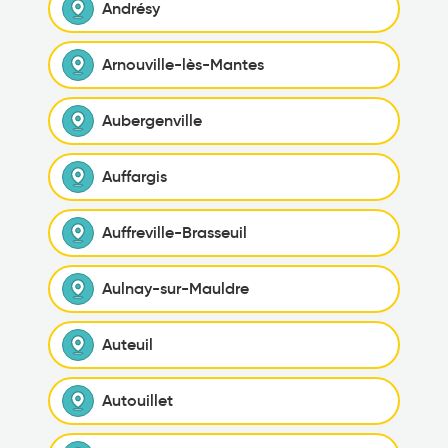
Andrésy
Arnouville-lès-Mantes
Aubergenville
Auffargis
Auffreville-Brasseuil
Aulnay-sur-Mauldre
Auteuil
Autouillet