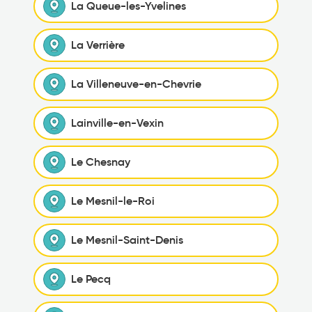
La Queue-les-Yvelines
La Verrière
La Villeneuve-en-Chevrie
Lainville-en-Vexin
Le Chesnay
Le Mesnil-le-Roi
Le Mesnil-Saint-Denis
Le Pecq