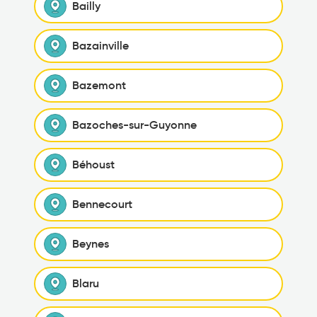
Bailly
Bazainville
Bazemont
Bazoches-sur-Guyonne
Béhoust
Bennecourt
Beynes
Blaru