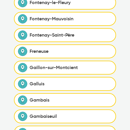
Fontenay-le-Fleury
Fontenay-Mauvoisin
Fontenay-Saint-Père
Freneuse
Gaillon-sur-Montcient
Galluis
Gambais
Gambaiseuil