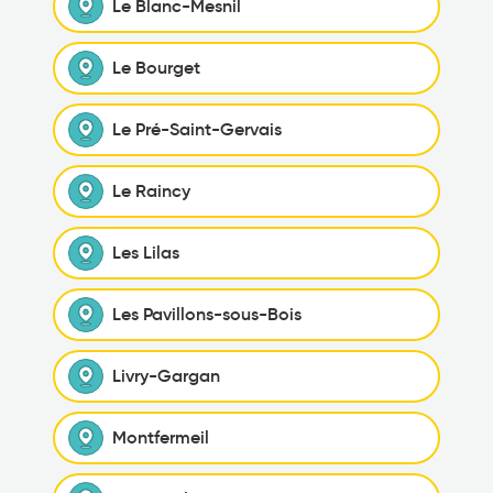
Le Blanc-Mesnil
Le Bourget
Le Pré-Saint-Gervais
Le Raincy
Les Lilas
Les Pavillons-sous-Bois
Livry-Gargan
Montfermeil