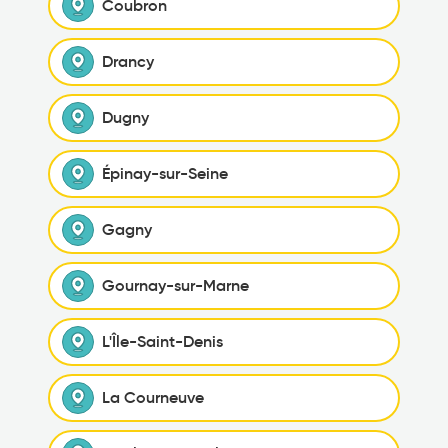
Coubron
Drancy
Dugny
Épinay-sur-Seine
Gagny
Gournay-sur-Marne
L'Île-Saint-Denis
La Courneuve