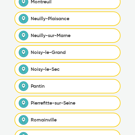
Montreuil
Neuilly-Plaisance
Neuilly-sur-Marne
Noisy-le-Grand
Noisy-le-Sec
Pantin
Pierrefitte-sur-Seine
Romainville