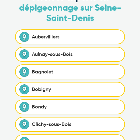
dépigeonnage sur Seine-
Saint-Denis
Aubervilliers
Aulnay-sous-Bois
Bagnolet
Bobigny
Bondy
Clichy-sous-Bois