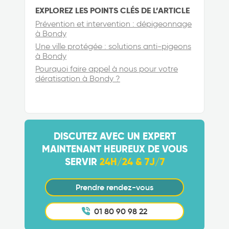
EXPLOREZ LES POINTS CLÉS DE L’ARTICLE
Prévention et intervention : dépigeonnage
à Bondy
Une ville protégée : solutions anti-pigeons
à Bondy
Pourquoi faire appel à nous pour votre
dératisation à Bondy ?
DISCUTEZ AVEC UN EXPERT
MAINTENANT HEUREUX DE VOUS
SERVIR
24H/24 & 7J/7
Prendre rendez-vous
01 80 90 98 22