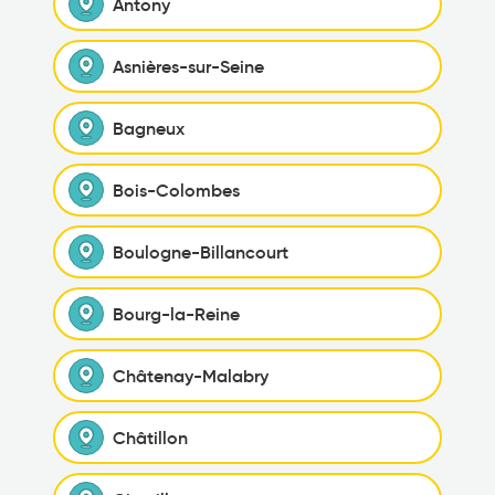
Antony
Asnières-sur-Seine
Bagneux
Bois-Colombes
Boulogne-Billancourt
Bourg-la-Reine
Châtenay-Malabry
Châtillon