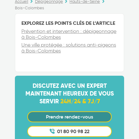
Accueil
Dépigeonnage
Hauts-de-Seine
Bois-Colombes
EXPLOREZ LES POINTS CLÉS DE L’ARTICLE
Prévention et intervention : dépigeonnage
à Bois-Colombes
Une ville protégée : solutions anti-pigeons
à Bois-Colombes
DISCUTEZ AVEC UN EXPERT
MAINTENANT HEUREUX DE VOUS
SERVIR
24H/24 & 7J/7
Prendre rendez-vous
01 80 90 98 22