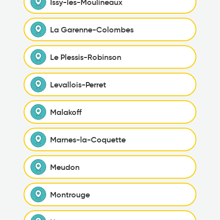
Issy-les-Moulineaux
La Garenne-Colombes
Le Plessis-Robinson
Levallois-Perret
Malakoff
Marnes-la-Coquette
Meudon
Montrouge