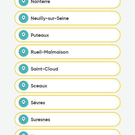
Nanterre
Neuilly-sur-Seine
Puteaux
Rueil-Malmaison
Saint-Cloud
Sceaux
Sèvres
Suresnes