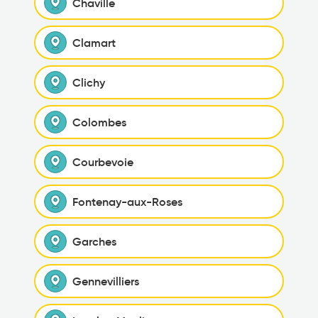
Chaville
Clamart
Clichy
Colombes
Courbevoie
Fontenay-aux-Roses
Garches
Gennevilliers