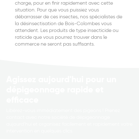
charge, pour en finir rapidement avec cette
situation. Pour que vous puissiez vous
débarrasser de ces insectes, nos spécialistes de
la désinsectisation de Bois-Colombes vous
attendent. Les produits de type insecticide ou
raticide que vous pourrez trouver dans le
commerce ne seront pas suffisants.
Agissez aujourd'hui pour un
dépigeonnage rapide et
efficace
Libérez-vous immédiatement des pigeons ! Prenez
contact avec notre société de dépigeonnage
aujourd’hui et organisez facilement et rapidement votre
intervention en quelques clics.